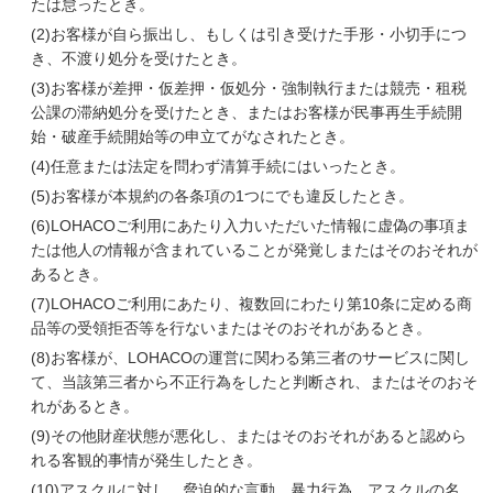
たは怠ったとき。
(2)
お客様が自ら振出し、もしくは引き受けた手形・小切手につ
き、不渡り処分を受けたとき。
(3)
お客様が差押・仮差押・仮処分・強制執行または競売・租税
公課の滞納処分を受けたとき、またはお客様が民事再生手続開
始・破産手続開始等の申立てがなされたとき。
(4)
任意または法定を問わず清算手続にはいったとき。
(5)
お客様が本規約の各条項の1つにでも違反したとき。
(6)
LOHACOご利用にあたり入力いただいた情報に虚偽の事項ま
たは他人の情報が含まれていることが発覚しまたはそのおそれが
あるとき。
(7)
LOHACOご利用にあたり、複数回にわたり第10条に定める商
品等の受領拒否等を行ないまたはそのおそれがあるとき。
(8)
お客様が、LOHACOの運営に関わる第三者のサービスに関し
て、当該第三者から不正行為をしたと判断され、またはそのおそ
れがあるとき。
(9)
その他財産状態が悪化し、またはそのおそれがあると認めら
れる客観的事情が発生したとき。
(10)
アスクルに対し、脅迫的な言動、暴力行為、アスクルの名