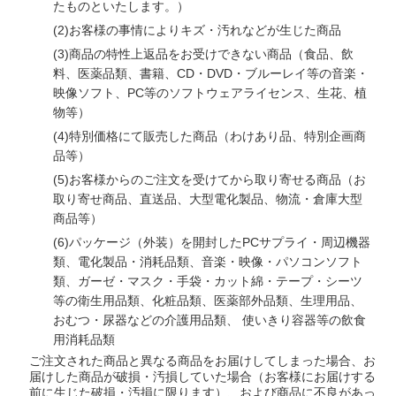
たものといたします。）
(2)
お客様の事情によりキズ・汚れなどが生じた商品
(3)
商品の特性上返品をお受けできない商品（食品、飲
料、医薬品類、書籍、CD・DVD・ブルーレイ等の音楽・
映像ソフト、PC等のソフトウェアライセンス、生花、植
物等）
(4)
特別価格にて販売した商品（わけあり品、特別企画商
品等）
(5)
お客様からのご注文を受けてから取り寄せる商品（お
取り寄せ商品、直送品、大型電化製品、物流・倉庫大型
商品等）
(6)
パッケージ（外装）を開封したPCサプライ・周辺機器
類、電化製品・消耗品類、音楽・映像・パソコンソフト
類、ガーゼ・マスク・手袋・カット綿・テープ・シーツ
等の衛生用品類、化粧品類、医薬部外品類、生理用品、
おむつ・尿器などの介護用品類、 使いきり容器等の飲食
用消耗品類
ご注文された商品と異なる商品をお届けしてしまった場合、お
届けした商品が破損・汚損していた場合（お客様にお届けする
前に生じた破損・汚損に限ります）、および商品に不良があっ