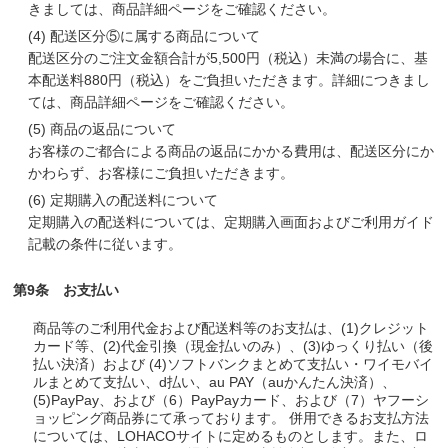
きましては、商品詳細ページをご確認ください。
(4)
配送区分⑤に属する商品について
配送区分のご注文金額合計が5,500円（税込）未満の場合に、基
本配送料880円（税込）をご負担いただきます。詳細につきまし
ては、商品詳細ページをご確認ください。
(5)
商品の返品について
お客様のご都合による商品の返品にかかる費用は、配送区分にか
かわらず、お客様にご負担いただきます。
(6)
定期購入の配送料について
定期購入の配送料については、定期購入画面およびご利用ガイド
記載の条件に従います。
第9条 お支払い
商品等のご利用代金および配送料等のお支払は、(1)クレジット
カード等、(2)代金引換（現金払いのみ）、(3)ゆっくり払い（後
払い決済）および (4)ソフトバンクまとめて支払い・ワイモバイ
ルまとめて支払い、d払い、au PAY（auかんたん決済）、
(5)PayPay、および（6）PayPayカード、および（7）ヤフーシ
ョッピング商品券にて承っております。 併用できるお支払方法
については、LOHACOサイトに定めるものとします。また、ロ