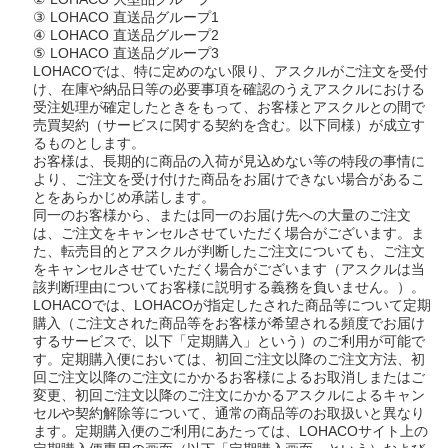
③ LOHACO 直送品グループ1
④ LOHACO 直送品グループ2
⑤ LOHACO 直送品グループ3
LOHACOでは、特に定めのない限り、アスクルがご注文を受付
け、在庫や納品日等の必要事項を確認のうえアスクルにおける
受注処理が確定したときをもって、お客様とアスクルとの間で
売買契約（サービスに関する契約を含む。以下同様）が成立す
るものとします。
お客様は、長期的に商品の入荷が見込めない等の特段の事情に
より、ご注文を受け付けた商品をお届けできない場合があるこ
とをあらかじめ承諾します。
同一のお客様から、または同一のお届け先への大量のご注文
は、ご注文をキャンセルさせていただく場合がございます。ま
た、転売目的とアスクルが判断したご注文についても、ご注文
をキャンセルさせていただく場合がございます（アスクルは当
該判断理由についてお客様に説明する義務を負いません。）。
LOHACOでは、LOHACOが指定したされた商品等について定期
購入（ご注文された商品等をお客様が希望される頻度でお届け
するサービスで、以下「定期購入」という）のご利用が可能で
す。定期購入便においては、初回ご注文以降のご注文方法、初
回ご注文以降のご注文にかかるお客様によるお取消しまたはご
変更、初回ご注文以降のご注文にかかるアスクルによるキャン
セルや契約解除等について、通常の商品等のお取扱いと異なり
ます。定期購入便のご利用にあたっては、LOHACOサイト上の