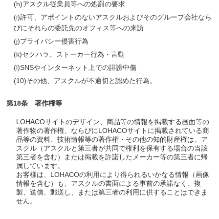
(h)
アスクル従業員等への処罰の要求
(i)
許可、アポイントのないアスクルおよびそのグループ会社なら
びにそれらの委託先のオフィス等への来訪
(j)
プライバシー侵害行為
(k)
セクハラ、ストーカー行為・言動
(l)
SNSやインターネット上での誹謗中傷
(10)
その他、アスクルが不適切と認めた行為。
第18条 著作権等
LOHACOサイトのデザイン、商品等の情報を掲載する画面等の
著作物の著作権、ならびにLOHACOサイトに掲載されている商
品等の資料、技術情報等の著作権・その他の知的財産権は、ア
スクル（アスクルと第三者が共同で権利を保有する場合の当該
第三者を含む）または掲載を許諾したメーカー等の第三者に帰
属しています。
お客様は、LOHACOの利用により得られるいかなる情報（画像
情報を含む）も、アスクルの書面による事前の承諾なく、複
製、送信、郵送し、または第三者の利用に供することはできま
せん。