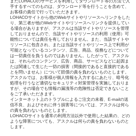
またLOHACOのサービスを利用してダウンロード等の方法で入
手するすべてのものは、ダウンロード等を行うことを含めて、
お客様の責任で行っていただきます。
LOHACOサイトから他のWebサイトやリソースへリンクをした
り、第三者が他のWebサイトやリソースへリンクを提供してい
る場合がありますが、アスクルは当該サイトやリソースを管理
しておりませんので、当該サイトやリソースの利用（使用）可
能性については責任を有しておりません。また、当該サイトや
リソースに包含され、または当該サイトやリソース上で利用が
可能となっているコンテンツ、広告、商品、役務などについて
は一切責任を負うものではありません。したがって、アスクル
は、それらのコンテンツ、広告、商品、サービスなどに起因ま
たは関連して生じた一切の損害（間接的であると直接的である
とを問いません）について賠償の責を負わないものとします。
アスクルでは、お客様が個人情報を入力するにあたり、暗号化
処理を行うなど適切なセキュリティ対策管理を実施しておりま
すが、その場合でも情報の漏洩等の危険性は否定できないこと
をご了承いただきます。
インターネット上のトラブルによるご注文の未着、E-mailの送
信不良、およびそれに伴う損害等については、アスクルは何ら
の責を負わないものとします。
LOHACOサイトを通常の利用方法以外で使用した結果の、どの
ような障害についても、アスクルは何らの責を負わないものと
します。