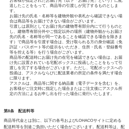
お客様が指定されたお届け先（以下「お届け先」という）に配
送したことをもって、商品等の引渡しが完了するものとしま
す。
お届け先の氏名・名称等を建物外観や表札から確認できない場
合は商品等をお届けできない場合がございます。
引渡しは原則としてお届け先の建物専有部分内にて行うものと
し、建物専有部分外やご指定以外の場所（建物外観からお届け
先の氏名・名称等が同一であることを確認できる場合を除きま
す）で商品等を引渡す場合は、受け取られる方の身分確認（免
許証・パスポート等の提示をいただき、住所・氏名・登録番号
等を控える等）を行う場合がございます。
商品等の配送時にお届け先の在宅を確認できない場合は、お届
け先に設置されている宅配ボックスに投函したことをもって引
渡しを完了する場合がございます。ただし、宅配ボックスへの
投函は、アスクルならびに配送業者の所定の条件を満たす場合
に限ります。
アスクルは、商品等に関する納品書（電子データを含む）を、
お客様がご注文時に指定した場合またはご注文後にアスクル所
定の方法によるお申し出を行った場合に発行いたします。
第8条 配送料等
商品等代金とは別に、以下の各号およびLOHACOサイトに定める
配送料等を別途ご負担いただく場合がございます。配送料等は、配