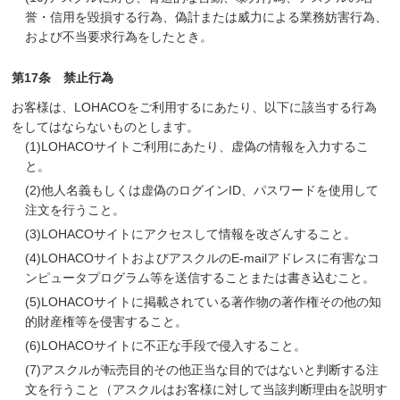
誉・信用を毀損する行為、偽計または威力による業務妨害行為、
および不当要求行為をしたとき。
第17条 禁止行為
お客様は、LOHACOをご利用するにあたり、以下に該当する行為
をしてはならないものとします。
(1)
LOHACOサイトご利用にあたり、虚偽の情報を入力するこ
と。
(2)
他人名義もしくは虚偽のログインID、パスワードを使用して
注文を行うこと。
(3)
LOHACOサイトにアクセスして情報を改ざんすること。
(4)
LOHACOサイトおよびアスクルのE-mailアドレスに有害なコ
ンピュータプログラム等を送信することまたは書き込むこと。
(5)
LOHACOサイトに掲載されている著作物の著作権その他の知
的財産権等を侵害すること。
(6)
LOHACOサイトに不正な手段で侵入すること。
(7)
アスクルが転売目的その他正当な目的ではないと判断する注
文を行うこと（アスクルはお客様に対して当該判断理由を説明す