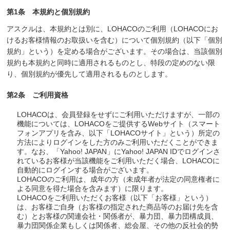
第1条 本規約と個別規約
アスクルは、本規約とは別に、LOHACOのご利用（LOHACOにお
けるお客様情報のお取扱いを含む）について個別規約（以下「個別
規約」という）を定める場合がございます。その場合は、当該個別
規約も本規約と同時に適用されるものとし、特段の定めのない限
り、個別規約が優先して適用されるものとします。
第2条 ご利用資格
LOHACOは、会員登録をせずにご利用いただけますが、一部の
機能については、LOHACOをご提供するWebサイト（スマート
フォンアプリを含み、以下「LOHACOサイト」という）所定の
方法によりログインをした方のみご利用いただくことができま
す。なお、「Yahoo! JAPAN」にYahoo! JAPAN IDでログインさ
れているお客様が当該機能をご利用いただく場合、LOHACOに
自動的にログインする場合がございます。
LOHACOのご利用は、成年の方（未成年者が法定の同意権者に
よる同意を得た場合を含みます）に限ります。
LOHACOをご利用いただくお客様（以下「お客様」という）
は、お客様ご自身（お客様の指定された商品等のお届け先を含
む）とお客様の関連会社・関係者が、暴力団、暴力団構成員、
暴力団関係企業もしくは関係者、総会屋、その他の反社会的勢