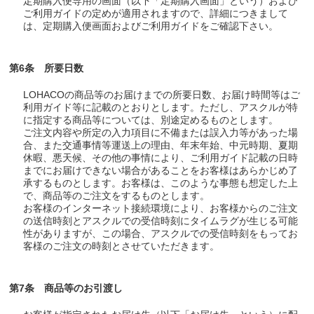
定期購入便専用の画面（以下「定期購入画面」という）および
ご利用ガイドの定めが適用されますので、詳細につきまして
は、定期購入便画面およびご利用ガイドをご確認下さい。
第6条 所要日数
LOHACOの商品等のお届けまでの所要日数、お届け時間等はご
利用ガイド等に記載のとおりとします。ただし、アスクルが特
に指定する商品等については、別途定めるものとします。
ご注文内容や所定の入力項目に不備または誤入力等があった場
合、また交通事情等運送上の理由、年末年始、中元時期、夏期
休暇、悪天候、その他の事情により、ご利用ガイド記載の日時
までにお届けできない場合があることをお客様はあらかじめ了
承するものとします。お客様は、このような事態も想定した上
で、商品等のご注文をするものとします。
お客様のインターネット接続環境により、お客様からのご注文
の送信時刻とアスクルでの受信時刻にタイムラグが生じる可能
性がありますが、この場合、アスクルでの受信時刻をもってお
客様のご注文の時刻とさせていただきます。
第7条 商品等のお引渡し