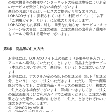
の端末機器等の機種やインターネットの接続環境等により所定
のサービスが受けられない場合がございます。
商品のお届けまたはサービスのご提供が可能なエリアは、
LOHACOサイトに掲載されている「ご利用ガイド」（「以下
「ご利用ガイド」という」に記載のとおりとします。
LOHACOからお客様に対し、重要なお知らせ、サービス・キャ
ンペーン等の告知、ご注文確認、ご注文商品の出荷完了通知等
をメールで送信する場合がございます。
第5条 商品等の注文方法
お客様には、LOHACOサイト上の画面より必要事項を入力し、
アスクルへ送信していただくことにより、商品またはサービス
（本規約において併せて「商品等」という）をご注文いただき
ます。
お客様には、アスクルが定める以下の配送区分（以下「配送区
分」という）ごとにご注文いただきます。ただし、同一の配送
区分であっても、ご注文商品・サービスの種類により、複数の
ご注文となる場合がございます。詳細につきましては、ご注文
の確認画面およびご利用ガイドでご確認ください。ご注文が複
数となった場合、本規約における「ご注文」とはそれぞれのご
注文をさすものとします。
① LOHACO by ASKUL
② LOHACO 大型品グループ