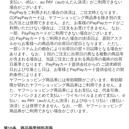
支払い、d払い、au PAY（auかんたん決済）がご利用できない
場合がございます。
PayPayをご利用された場合の決済は、ご注文時となります。
(1)PayPayカードは、ヤフーショッピング商品券を除き別の支
払方法とは併用できません。また、お客様のPayPayカードがご
利用いただけない場合は、ご注文をお受けできません。 なお、
一部、PayPayカードがご利用できない場合がございます。
(2) PayPayカードをご利用された場合の決済日は、原則アスク
ルからお客様への商品等の出荷日の翌日となります。 ただし、
一部システム上の都合により出荷日の翌々日以降となる場合が
あります。 なお、１回のご注文に出荷日の異なる複数の商品等
が含まれる場合は、当該ご注文に含まれる商品等の最終の出荷
日基準となります。PayPayカード提供会社からの ご請求締切
日および引落とし日は、お客様とPayPayカード提供会社との契
約条件によります。
ヤフーショッピング商品券には有効期限がございます。有効期
限が切れたヤフーショッピング商品券はご利用できません。ま
た、ヤフーショッピング商品券によるお支払いは、代金引換、
ソフトバンクまとめて支払い・ワイモバイルまとめて支払い、d
払い、au PAY（auかんたん決済）およびゆっくり払い（後払い
決済）とは併用できません。なお、一部、ヤフーショッピング
商品券がご利用できない場合がございます。
第10条 商品等受領拒否等