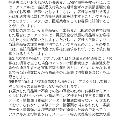
軽過失によりお客様が人身傷害または物的損害を被った場合に
は、アスクルは、当該過失行為から通常生ずべき実損害額の範
囲内でお客様に賠償いたします。なお、お客様は当該配送者ま
たは配送業者に対して直接損害賠償を請求することができるも
のとします。アスクルは、配送業者をしてお客様に賠償するこ
とがございます。
お客様の注文にかかる商品等が、出荷または配送の過程で毀損
した場合には、アスクルは、再度完全な状態の商品等をお客様
のお届け先に配送いたします。ただし、お客様の選択により、
当該商品等の注文を取り消すことができるものとし、その場合
には、当該商品等の代金はお客様に請求されず、または後に精
算されるものとします。
第2項の場合を除き、アスクルまたは配送業者の軽過失によりお
客様に損害が生じた場合のアスクルの賠償責任は、当該過失行
為から通常生ずべき実損害額の範囲内とし、かつ、いかなる場
合でも当該注文にかかる商品等の代金額（消費税を含む）を上
限とします。
第5条第4項および第6条第2項の場合には、アスクルはお客様に
対して何らの責任を負わないものとします。
お届けした商品等の不良その他の調査のためにお客様からアス
クルにお送りいただいた商品等にお客様または第三者に関する
データ・情報類（電磁的データ・情報類に限らない）が含まれ
ており、なおかつ、当該データ・情報類が消去されたり、当該
データ・情報類および当該商品等が紛失した場合であっても、
アスクルおよび調査を行うメーカー・輸入代理店等の故意や重