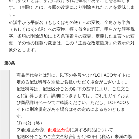
※（新設）とは、新たに設けられた条項であることを意味しま
す。（削除）とは、今回の改定により削除されたことを意味しま
す。
※漢字から平仮名（もしくはその逆）への変換、全角から半角
（もしくはその逆）への変換、振り仮名の訂正、明らかな誤字脱
字、条項の削除追加による条項番号の変更、定義した文言への変
更、その他の軽微な変更は、この「主要な改定箇所」の表示の対
象外とします。
第8条
商品等代金とは別に、以下の各号およびLOHACOサイトに
定める配送料等を別途ご負担いただく場合がございます。
配送料等は、配送区分ごとの以下の基準により、ご注文ご
とに計算します。詳細につきましては、ご利用ガイドおよ
び商品詳細ページでご確認ください。ただし、LOHACOサ
イトに別途規定がある場合はその定めによるものとしま
す。
(1) ~(2)（略）
(3)配送区分③
、配送区分④
に属する商品について
配送区分ごとのご注文金額合計が1,900円（税込）未満の場