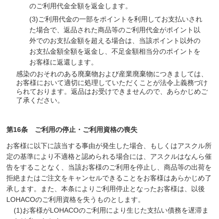
のご利用代金全額を返金します。
(3)
ご利用代金の一部をポイントを利用してお支払いされ
た場合で、返品された商品等のご利用代金がポイント以
外でのお支払金額を超える場合は、当該ポイント以外の
お支払金額全額を返金し、不足金額相当分のポイントを
お客様に返還します。
感染のおそれのある廃棄物および産業廃棄物につきましては、
お客様において適切に処理していただくことが法令上義務づけ
られております。返品はお受けできませんので、あらかじめご
了承ください。
第16条 ご利用の停止・ご利用資格の喪失
お客様に以下に該当する事由が発生した場合、もしくはアスクル所
定の基準により不適格と認められる場合には、アスクルはなんら催
告をすることなく、当該お客様のご利用を停止し、商品等の出荷を
拒絶またはご注文をキャンセルできることをお客様はあらかじめ了
承します。また、本条によりご利用停止となったお客様は、以後
LOHACOのご利用資格を失うものとします。
(1)
お客様がLOHACOのご利用により生じた支払い債務を遅滞ま