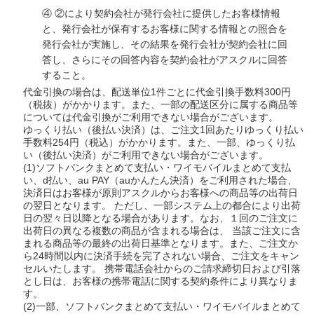
④
②により契約会社が発行会社に提供したお客様情報
と、発行会社が保有するお客様に関する情報との照合を
発行会社が実施し、その結果を発行会社が契約会社に回
答し、さらにその回答内容を契約会社がアスクルに回答
すること。
代金引換の場合は、配送単位1件ごとに代金引換手数料300円
（税抜）がかかります。また、一部の配送区分に属する商品等
については代金引換がご利用できない場合がございます。
ゆっくり払い（後払い決済）は、ご注文1回あたりゆっくり払い
手数料254円（税込）がかかります。また、一部、ゆっくり払
い（後払い決済）がご利用できない場合がございます。
(1)ソフトバンクまとめて支払い・ワイモバイルまとめて支払
い、d払い、au PAY（auかんたん決済）をご利用された場合、
決済日はお客様が原則アスクルからお客様への商品等の出荷日
の翌日となります。 ただし、一部システム上の都合により出荷
日の翌々日以降となる場合があります。なお、１回のご注文に
出荷日の異なる複数の商品が含まれる場合は、 当該ご注文に含
まれる商品等の最終の出荷日基準となります。また、ご注文か
ら24時間以内に決済手続を完了されない場合、ご注文をキャン
セルいたします。 携帯電話会社からのご請求締切日および引落
とし日は、お客様の携帯電話に関する契約条件により異なりま
す。
(2)一部、ソフトバンクまとめて支払い・ワイモバイルまとめて