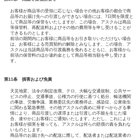
お客様が商品等の受領に応じない場合その他お客様の都合で商
品等のお届け先への引渡しができない場合には、7日間を限度と
して商品等の保管をいたしますが、この場合、アスクルは商品
等保管料、再配送料およびその他の費用等を申し受けることが
できるものとします。
前項の期間内にお客様に商品等をお引き取りいただけない場合
は、お客様による売買契約の解除とみなします。この場合、ア
スクルは当該商品等の引渡義務を免れるとともに、お客様から
前項の保管料のほか違約金として商品等相当額を申し受けま
す。
第11条 損害および免責
天災地変、法令の制定改廃、テロ、大幅な交通規制、公共サー
ビスの停止、交通事故、公権力の行使に基づく処分、輸送機関
の事故、労働争議、業務委託先の業務停止、感染症、公衆衛生
に関わる緊急事態、その他アスクルの責めに帰すべからざる事
情により、商品引渡しの遅滞または引渡しの不能を生じた場
合、速やかにお客様にご通知いたします。ただし、これにより
お客様が損害を被っても、アスクルは何らの賠償の責を負わな
いものとします。
商品等のお届け先への配送に際して、配送者または配送業者の