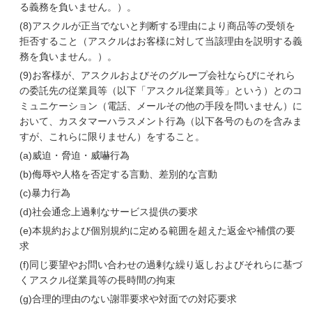
る義務を負いません。）。
(8)
アスクルが正当でないと判断する理由により商品等の受領を
拒否すること（アスクルはお客様に対して当該理由を説明する義
務を負いません。）。
(9)
お客様が、アスクルおよびそのグループ会社ならびにそれら
の委託先の従業員等（以下「アスクル従業員等」という）とのコ
ミュニケーション（電話、メールその他の手段を問いません）に
おいて、カスタマーハラスメント行為（以下各号のものを含みま
すが、これらに限りません）をすること。
(a)
威迫・脅迫・威嚇行為
(b)
侮辱や人格を否定する言動、差別的な言動
(c)
暴力行為
(d)
社会通念上過剰なサービス提供の要求
(e)
本規約および個別規約に定める範囲を超えた返金や補償の要
求
(f)
同じ要望やお問い合わせの過剰な繰り返しおよびそれらに基づ
くアスクル従業員等の長時間の拘束
(g)
合理的理由のない謝罪要求や対面での対応要求