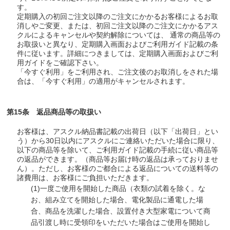
す。
定期購入の初回ご注文以降のご注文にかかるお客様によるお取
消しやご変更、または、初回ご注文以降のご注文にかかるアス
クルによるキャンセルや契約解除については、 通常の商品等の
お取扱いと異なり、定期購入画面およびご利用ガイド記載の条
件に従います。詳細につきましては、定期購入画面およびご利
用ガイドをご確認下さい。
「今すぐ利用」をご利用され、ご注文後のお取消しをされた場
合は、「今すぐ利用」の適用がキャンセルされます。
第15条 返品商品等の取扱い
お客様は、アスクル納品書記載の出荷日（以下「出荷日」とい
う）から30日以内にアスクルにご連絡いただいた場合に限り、
以下の商品等を除いて、ご利用ガイド記載の手続に従い商品等
の返品ができます。（商品等お届け時の返品は承っておりませ
ん）。ただし、お客様のご都合による返品についての送料等の
諸費用は、お客様にご負担いただきます。
(1)
一度ご使用を開始した商品（衣類の試着を除く。な
お、組み立てを開始した場合、電化製品に通電した場
合、商品を洗濯した場合、設置付き大型家電について商
品引渡し時に受領印をいただいた場合はご使用を開始し