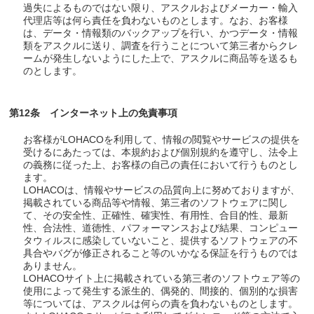
過失によるものではない限り、アスクルおよびメーカー・輸入
代理店等は何ら責任を負わないものとします。なお、お客様
は、データ・情報類のバックアップを行い、かつデータ・情報
類をアスクルに送り、調査を行うことについて第三者からクレ
ームが発生しないようにした上で、アスクルに商品等を送るも
のとします。
第12条 インターネット上の免責事項
お客様がLOHACOを利用して、情報の閲覧やサービスの提供を
受けるにあたっては、本規約および個別規約を遵守し、法令上
の義務に従った上、お客様の自己の責任において行うものとし
ます。
LOHACOは、情報やサービスの品質向上に努めておりますが、
掲載されている商品等や情報、第三者のソフトウェアに関し
て、その安全性、正確性、確実性、有用性、合目的性、最新
性、合法性、道徳性、パフォーマンスおよび結果、コンピュー
タウィルスに感染していないこと、提供するソフトウェアの不
具合やバグが修正されること等のいかなる保証を行うものでは
ありません。
LOHACOサイト上に掲載されている第三者のソフトウェア等の
使用によって発生する派生的、偶発的、間接的、個別的な損害
等については、アスクルは何らの責を負わないものとします。