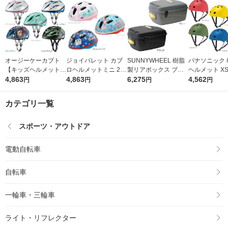
オージーケーカブト
ジョイパレット カブ
SUNNYWHEEL 樹脂
パナソニック 
【キッズヘルメット】
ロヘルメットミニ 218
製リアボックス ブラ
ヘルメット X
スターリー ティラノ
4,863
-00061 1個（直送
4,863
ック SW-906A（直送
6,275
マットイエロー(
4,562
円
円
円
円
ブラック STARRY 1
品）
品）
NAY013 1個
個（直送品）
品）
カテゴリ一覧
スポーツ・アウトドア
電動自転車
自転車
一輪車・三輪車
ライト・リフレクター