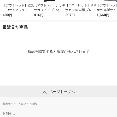
【アウトレット】豊光
【アウトレット】サギ
【アウトレット】サギ
【アウトレッ
LEDサイクルライト
サカ チューブ27X13/
サカ 自転車用 ブレー
サカ 布製サイ
ブラック AG-787 1台
490
8 SPV 14500 1個
416
キワイヤ ライナー入
297
バー タフタ 34
1,660
円
円
円
円
165cm グレー 61600
個
1個
最近見た商品
商品を閲覧すると履歴が表示されます
ページトップへ
関連サイト・ヘルプ・その他
お知らせ