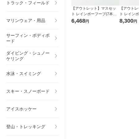
トラック・フィールド
【アウトレット】マスセッ
【アウトレ
ト レインボーフープ(7本組)
ト レインボ
60cm 71430 1組
80cm 7143
6,468
8,300
マリンウェア・用品
円
円
サーフィン・ボディボ
ード
ダイビング・シュノー
ケリング
水泳・スイミング
スキー・スノーボード
アイスホッケー
登山・トレッキング