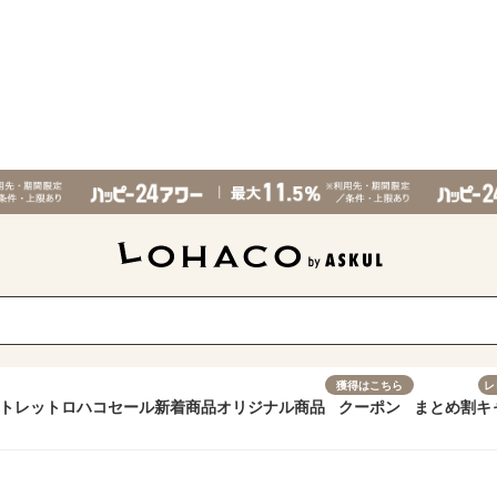
獲得はこちら
レ
トレット
ロハコセール
新着商品
オリジナル商品
クーポン
まとめ割
キ