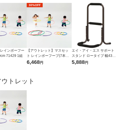
30%OFF
 レインボーフー
【アウトレット】マスセッ
エイ・アイ・エス サポート
cm 71429 1組
ト レインボーフープ(7本組)
スタンド ロータイプ 幅430×
60cm 71430 1組
奥行390×高さ600mm ブラ
6,468
5,888
円
円
ウン NSL-02 BR 1台（直送
品）
アウトレット