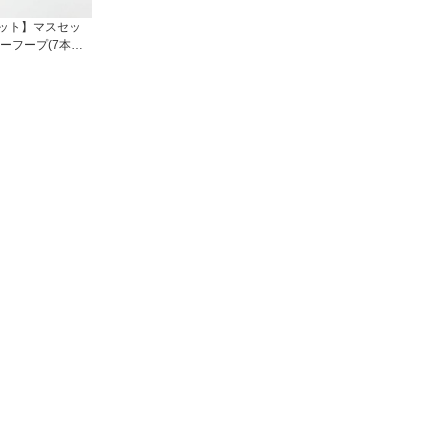
ット】マスセッ
ーフープ(7本組)
1 1組