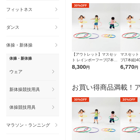
30%OFF
フィットネス
ダンス
体操・新体操
【アウトレット】マスセッ
マスセット
体操・新体操
ト レインボーフープ(7本組)
プ(7本組)40
80cm 71431 1組
8,300
6,770
円
円
ウェア
お買い得商品満載！
新体操競技用具
30%OFF
30%OFF
体操競技用具
マラソン・ランニング