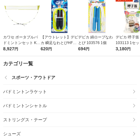
カワセ ポータブルバ
【アウトレット】デビ
デビカ 綿ロープなわ
デビカ 呼子笛
ドミントンセット KW
カ 瞬足なわとびHFブ
とび 103576 1個
103113 1セ
-610 1セット（直送
8,927
ラックマックス 1035
620
694
個）
3,180
円
円
円
円
品）
68 1個
カテゴリ一覧
スポーツ・アウトドア
バドミントンラケット
バドミントンシャトル
ストリングス・テープ
シューズ