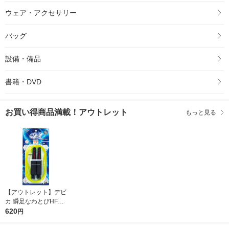
ウェア・アクセサリー
バッグ
設備・備品
書籍・DVD
お買い得商品満載！アウトレット
もっと見る
【アウトレット】デビ
カ 瞬足なわとびHFブ
ラックマックス 1035
620
円
68 1個