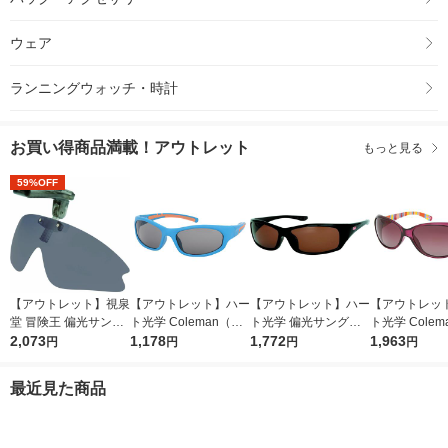
ウェア
ランニングウォッチ・時計
お買い得商品満載！アウトレット
もっと見る
59%OFF
【アウトレット】視泉
【アウトレット】ハー
【アウトレット】ハー
【アウトレッ
堂 冒険王 偏光サング
ト光学 Coleman（コ
ト光学 偏光サングラ
ト光学 Cole
ラス(帽子用) キャップ
2,073
ールマン） キッズサ
1,178
ス CO3020-2 1個
1,772
ールマン） レ
1,963
円
円
円
円
シェーダー PBC-05S
ングラス CKS02-3 1
ス偏光サングラ
1個
個
A01-3 1個
最近見た商品