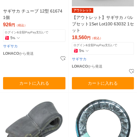
サギサカ チューブ 12型 61674
アウトレット
1個
【アウトレット】サギサカ バル
ブセット1Set Lot100 63032 1セ
926
円
（税込）
ット
ログイン&全額PayPay支払いで
18,560
5
円
%
（税込）
ログイン&全額PayPay支払いで
サギサカ
5
%
LOHACO
から発送
サギサカ
LOHACO
から発送
カートに入れる
カートに入れる