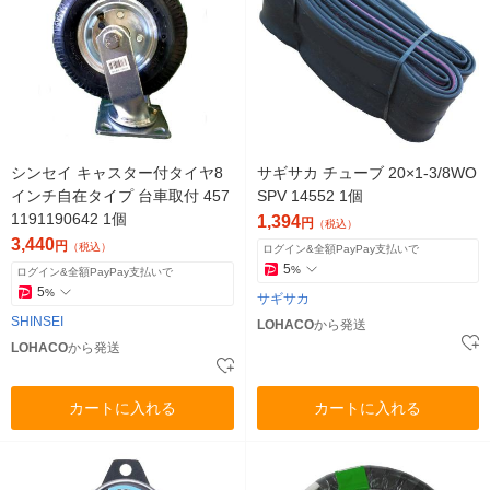
シンセイ キャスター付タイヤ8
サギサカ チューブ 20×1-3/8WO
インチ自在タイプ 台車取付 457
SPV 14552 1個
1191190642 1個
1,394
円
（税込）
3,440
円
（税込）
ログイン&全額PayPay支払いで
5
%
ログイン&全額PayPay支払いで
5
%
サギサカ
SHINSEI
LOHACO
から発送
LOHACO
から発送
カートに入れる
カートに入れる