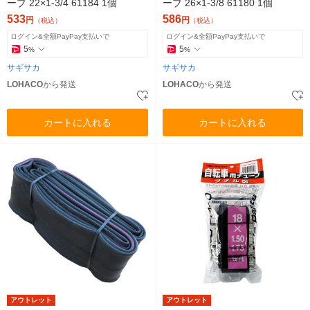
ーブ 22×1-3/4 61184 1個
ーブ 26×1-3/8 61180 1個
533
586
円
円
（税込）
（税込）
ログイン&全額PayPay支払いで
ログイン&全額PayPay支払いで
5
5
%
%
サギサカ
サギサカ
LOHACO
から発送
LOHACO
から発送
カートに入れる
カートに入れる
アウトレット
アウトレット