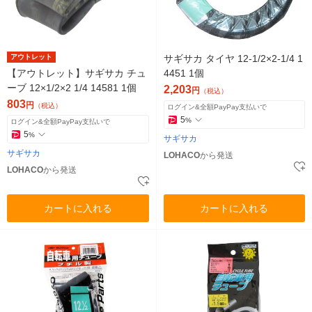
アウトレット
サギサカ タイヤ 12-1/2×2-1/4 1
【アウトレット】サギサカ チュ
4451 1個
ーブ 12×1/2×2 1/4 14581 1個
2,203
円
（税込）
803
円
（税込）
ログイン&全額PayPay支払いで
5
%
ログイン&全額PayPay支払いで
5
%
サギサカ
サギサカ
LOHACO
から発送
LOHACO
から発送
カートに入れる
カートに入れる