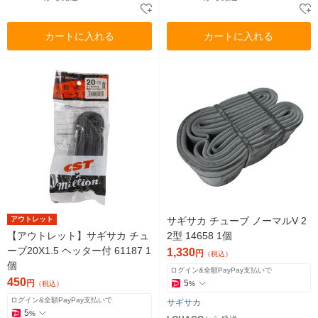
カートに入れる
カートに入れる
アウトレット
サギサカ チューブ ノーマルV 2
【アウトレット】サギサカ チュ
2型 14658 1個
ーブ20X1.5 ヘッター付 61187 1
1,330
円
（税込）
個
ログイン&全額PayPay支払いで
450
円
5
（税込）
%
ログイン&全額PayPay支払いで
サギサカ
5
%