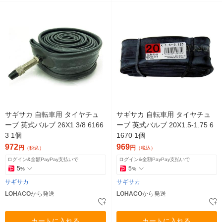
サギサカ 自転車用 タイヤチュ
サギサカ 自転車用 タイヤチュ
ーブ 英式バルブ 26X1 3/8 6166
ーブ 英式バルブ 20X1.5‐1.75 6
3 1個
1670 1個
972
969
円
円
（税込）
（税込）
ログイン&全額PayPay支払いで
ログイン&全額PayPay支払いで
5
5
%
%
サギサカ
サギサカ
LOHACO
から発送
LOHACO
から発送
カートに入れる
カートに入れる