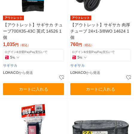
アウトレット
アウトレット
【アウトレット】サギサカ チュ
【アウトレット】サギサカ 肉厚
ーブ700X35-43C 英式 14526 1
チューブ 24×1-3/8WO 14624 1
個
個
1,035
760
円
円
（税込）
（税込）
ログイン&全額PayPay支払いで
ログイン&全額PayPay支払いで
5
5
%
%
サギサカ
サギサカ
LOHACO
から発送
LOHACO
から発送
カートに入れる
カートに入れる