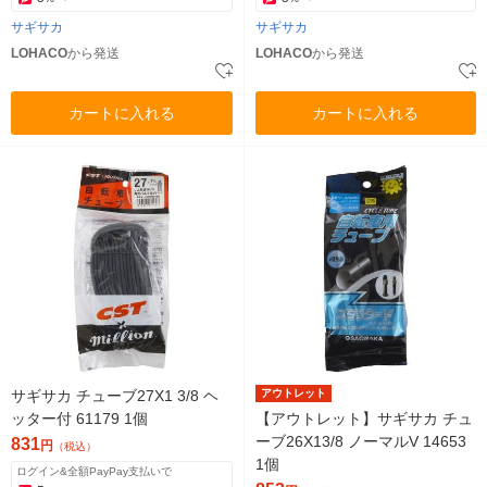
サギサカ
サギサカ
LOHACO
から発送
LOHACO
から発送
カートに入れる
カートに入れる
サギサカ チューブ27X1 3/8 ヘ
アウトレット
ッター付 61179 1個
【アウトレット】サギサカ チュ
ーブ26X13/8 ノーマルV 14653
831
円
（税込）
1個
ログイン&全額PayPay支払いで