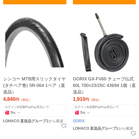
シンコー MTB用スリックタイヤ
GORIX GX-FV60 チューブ仏式
(タチペア巻) SR-064 1ペア（直
60L 700×23/25C 43694 1個（直
送品）
送品）
4,840
1,910
円
円
（税込）
（税込）
ログイン&全額PayPay支払いで
ログイン&全額PayPay支払いで
5
5
%
%
LOHACO 直送品グループ1
から発送
GORIX
LOHACO 直送品グループ1
から発送