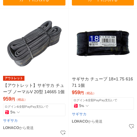
アウトレット
サギサカ チューブ 18×1.75 616
【アウトレット】サギサカ チュ
71 1個
ーブ ノーマルV 20型 14665 1個
959
円
（税込）
959
円
（税込）
ログイン&全額PayPay支払いで
5
%
ログイン&全額PayPay支払いで
5
%
サギサカ
サギサカ
LOHACO
から発送
LOHACO
から発送