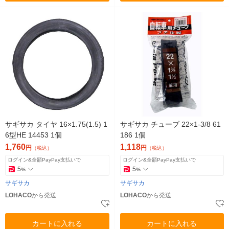
サギサカ タイヤ 16×1.75(1.5) 1
サギサカ チューブ 22×1-3/8 61
6型HE 14453 1個
186 1個
1,760
1,118
円
円
（税込）
（税込）
ログイン&全額PayPay支払いで
ログイン&全額PayPay支払いで
5
5
%
%
サギサカ
サギサカ
LOHACO
から発送
LOHACO
から発送
カートに入れる
カートに入れる