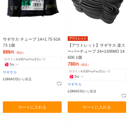
サギサカ チューブ 14×1.75 616
アウトレット
73 1個
【アウトレット】サギサカ 楽ス
ーパーチューブ 24×13/8WO 14
886
円
（税込）
606 1個
ログイン&全額PayPay支払いで
780
5
円
%
（税込）
ログイン&全額PayPay支払いで
サギサカ
5
%
LOHACO
から発送
サギサカ
LOHACO
から発送
カートに入れる
カートに入れる