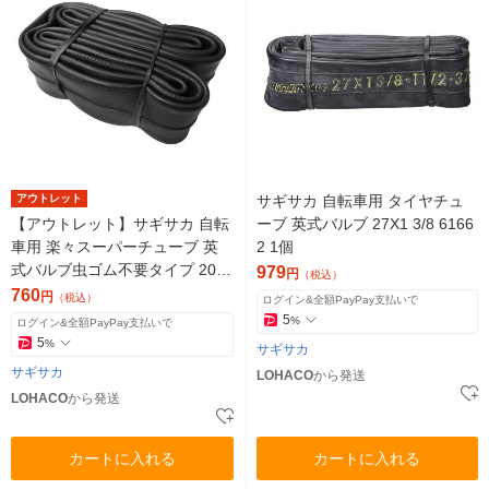
アウトレット
サギサカ 自転車用 タイヤチュ
【アウトレット】サギサカ 自転
ーブ 英式バルブ 27X1 3/8 6166
車用 楽々スーパーチューブ 英
2 1個
式バルブ虫ゴム不要タイプ 20×
979
円
（税込）
2.125 14607 1個
760
円
（税込）
ログイン&全額PayPay支払いで
5
%
ログイン&全額PayPay支払いで
5
%
サギサカ
サギサカ
LOHACO
から発送
LOHACO
から発送
カートに入れる
カートに入れる