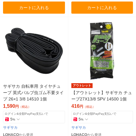
カートに入れる
カートに入れる
サギサカ 自転車用 タイヤチュ
アウトレット
ーブ 英式バルブ虫ゴム不要タイ
【アウトレット】サギサカ チュ
プ 26×1 3/8 14510 1個
ーブ27X13/8 SPV 14500 1個
1,590
416
円
円
（税込）
（税込）
ログイン&全額PayPay支払いで
ログイン&全額PayPay支払いで
5
5
%
%
サギサカ
サギサカ
LOHACO
から発送
LOHACO
から発送