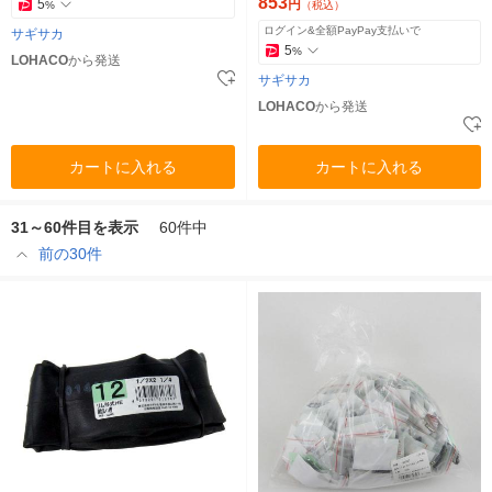
853
5
円
%
（税込）
ログイン&全額PayPay支払いで
サギサカ
5
%
LOHACO
から発送
サギサカ
LOHACO
から発送
カートに入れる
カートに入れる
31～60件目を表示
60件中
前の30件