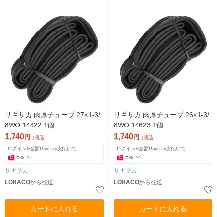
サギサカ 肉厚チューブ 27×1-3/
サギサカ 肉厚チューブ 26×1-3/
8WO 14622 1個
8WO 14623 1個
1,740
1,740
円
円
（税込）
（税込）
ログイン&全額PayPay支払いで
ログイン&全額PayPay支払いで
5
5
%
%
サギサカ
サギサカ
LOHACO
から発送
LOHACO
から発送
カートに入れる
カートに入れる