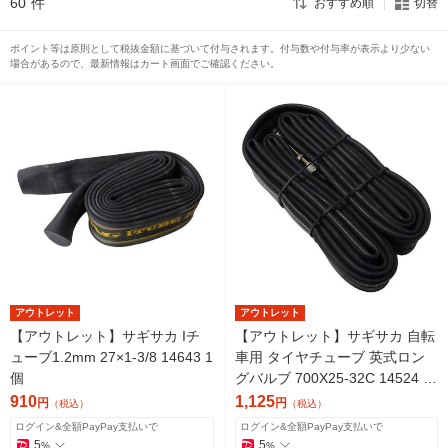
60
件
おすすめ順
切替
ポイント等は原則として税抜金額に基づいて付与されます。付与数や付与率が表示より少ない
場合があるので、最新情報はカート画面でご確認ください。
アウトレット
アウトレット
【アウトレット】サギサカ Iチ
【アウトレット】サギサカ 自転
ューブ1.2mm 27×1-3/8 14643 1
車用 タイヤチューブ 英式ロン
個
グバルブ 700X25-32C 14524 1
個
910
1,125
円
円
（税込）
（税込）
ログイン&全額PayPay支払いで
ログイン&全額PayPay支払いで
5
5
%
%