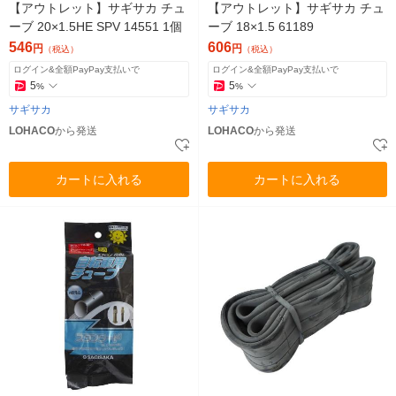
【アウトレット】サギサカ チュ
【アウトレット】サギサカ チュ
ーブ 20×1.5HE SPV 14551 1個
ーブ 18×1.5 61189
546
606
円
円
（税込）
（税込）
ログイン&全額PayPay支払いで
ログイン&全額PayPay支払いで
5
5
%
%
サギサカ
サギサカ
LOHACO
から発送
LOHACO
から発送
カートに入れる
カートに入れる