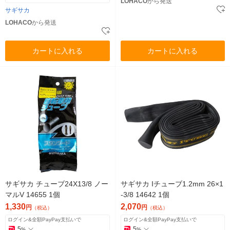
LOHACO
から発送
サギサカ
LOHACO
から発送
カートに入れる
カートに入れる
サギサカ チューブ24X13/8 ノー
サギサカ Iチューブ1.2mm 26×1
マルV 14655 1個
-3/8 14642 1個
1,330
2,070
円
円
（税込）
（税込）
ログイン&全額PayPay支払いで
ログイン&全額PayPay支払いで
5
5
%
%