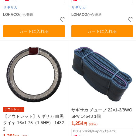
サギサカ
サギサカ
LOHACO
から発送
LOHACO
から発送
カートに入れる
カートに入れる
アウトレット
サギサカ チューブ 22×1-3/8WO
【アウトレット】サギサカ 白黒
SPV 14543 1個
タイヤ 16×1.75（1.5HE） 1432
1,254
円
（税込）
2
ログイン&全額PayPay支払いで