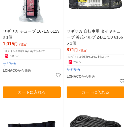
サギサカ チューブ 16×1.5 6119
サギサカ 自転車用 タイヤチュ
0 1個
ーブ 英式バルブ 24X1 3/8 6166
5 1個
1,015
円
（税込）
871
円
（税込）
ログイン&全額PayPay支払いで
5
%
ログイン&全額PayPay支払いで
5
%
サギサカ
サギサカ
LOHACO
から発送
LOHACO
から発送
カートに入れる
カートに入れる