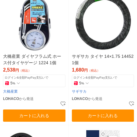
大橋産業 ダイヤフラム式 ホー
サギサカ タイヤ 14×1.75 14452
ス付タイヤゲージ 1224 1個
1個
2,538
1,680
円
円
（税込）
（税込）
ログイン&全額PayPay支払いで
ログイン&全額PayPay支払いで
5
5
%
%
大橋産業
サギサカ
LOHACO
から発送
LOHACO
から発送
カートに入れる
カートに入れる