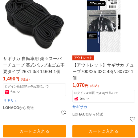
サギサカ 自転車用 楽々スーパ
アウトレット
ーチューブ 英式バルブ虫ゴム不
【アウトレット】サギサカ チュ
要タイプ 26×1 3/8 14604 1個
ーブ700X25-32C 48仏 80702 1
個
1,490
円
（税込）
1,070
円
（税込）
ログイン&全額PayPay支払いで
5
%
ログイン&全額PayPay支払いで
5
%
サギサカ
サギサカ
LOHACO
から発送
LOHACO
から発送
カートに入れる
カートに入れる