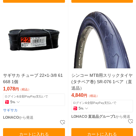
サギサカ チューブ 22×1-3/8 61
シンコー MTB用スリックタイヤ
668 1個
(タチペア巻) SR-076 1ペア（直
送品）
1,078
円
（税込）
4,840
円
（税込）
ログイン&全額PayPay支払いで
5
%
ログイン&全額PayPay支払いで
5
%
サギサカ
LOHACO 直送品グループ1
から発送
LOHACO
から発送
カートに入れる
カートに入れる