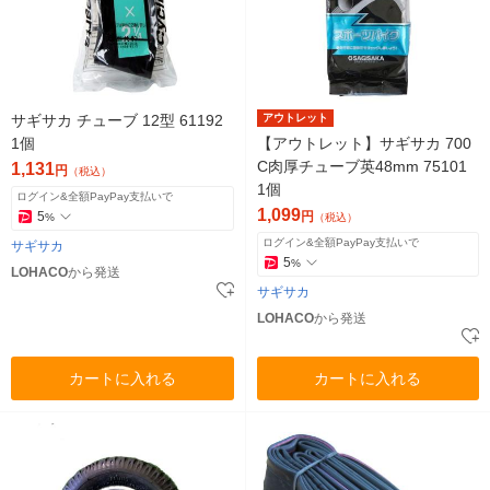
サギサカ チューブ 12型 61192
アウトレット
1個
【アウトレット】サギサカ 700
C肉厚チューブ英48mm 75101
1,131
円
（税込）
1個
ログイン&全額PayPay支払いで
1,099
5
円
%
（税込）
ログイン&全額PayPay支払いで
サギサカ
5
%
LOHACO
から発送
サギサカ
LOHACO
から発送
カートに入れる
カートに入れる