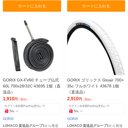
カートに入れる
カートに入れる
GORIX GX-FV60 チューブ仏式
GORIX ゴリックス Gtoair 700×
60L 700x28/32C 43695 1個（直
35c フルホワイト 43678 1個
送品）
（直送品）
1,910
2,910
円
円
（税込）
（税込）
ログイン&全額PayPay支払いで
ログイン&全額PayPay支払いで
5
5
%
%
GORIX
GORIX
LOHACO 直送品グループ1
から発送
LOHACO 直送品グループ1
から発送