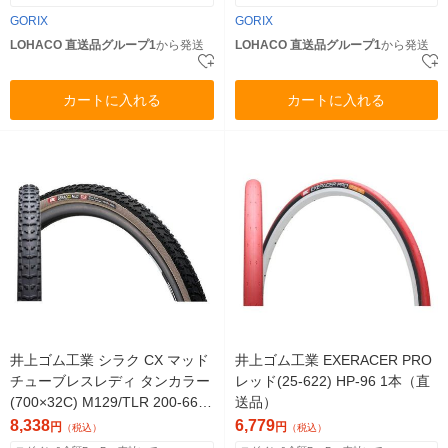
GORIX
GORIX
LOHACO 直送品グループ1
から発送
LOHACO 直送品グループ1
から発送
カートに入れる
カートに入れる
井上ゴム工業 シラク CX マッド
井上ゴム工業 EXERACER PRO
チューブレスレディ タンカラー
レッド(25-622) HP-96 1本（直
(700×32C) M129/TLR 200-666
送品）
27 1本（直送品）
8,338
6,779
円
円
（税込）
（税込）