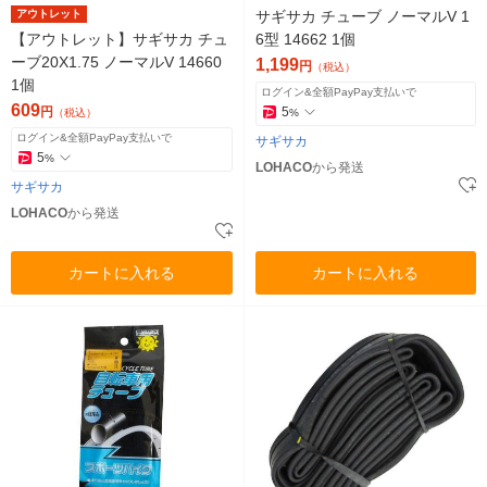
アウトレット
サギサカ チューブ ノーマルV 1
【アウトレット】サギサカ チュ
6型 14662 1個
ーブ20X1.75 ノーマルV 14660
1,199
円
（税込）
1個
ログイン&全額PayPay支払いで
609
円
5
（税込）
%
ログイン&全額PayPay支払いで
サギサカ
5
%
LOHACO
から発送
サギサカ
LOHACO
から発送
カートに入れる
カートに入れる