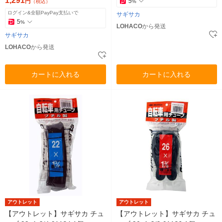
1,291
円
5
（税込）
%
ログイン&全額PayPay支払いで
サギサカ
5
%
LOHACO
から発送
サギサカ
LOHACO
から発送
カートに入れる
カートに入れる
アウトレット
アウトレット
【アウトレット】サギサカ チュ
【アウトレット】サギサカ チュ