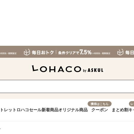
獲得はこちら
レ
トレット
ロハコセール
新着商品
オリジナル商品
クーポン
まとめ割
キ
ン