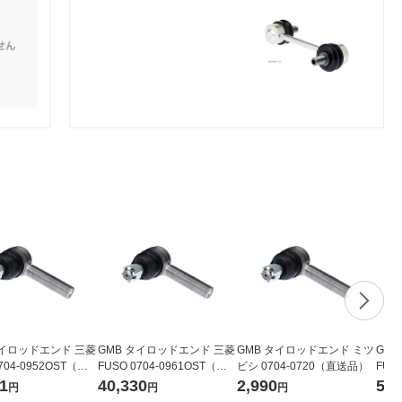
タイロッドエンド 三菱
GMB タイロッドエンド 三菱
GMB タイロッドエンド ミツ
GM
704-0952OST（直
FUSO 0704-0961OST（直
ビシ 0704-0720（直送品）
FUS
送品）
送品
1
40,330
2,990
5,0
円
円
円