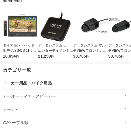
ダイアモンドヘッド
データシステム カー
データシステム マル
データシステム
地デジ/BS/CS 11.6イ
エンターテイメントア
チVIEWフロントカメ
チVIEWフロ
ンチコンパクトテレビ
18,654
ダプター USBKIT CE
21,259
ラキット(ジムニー用)
30,785
ラキット(ジ
30,785
円
円
円
円
AK-TV116BS 1台（直
A940 1台（直送品）
FCK-264J3M 1台（直
エラ/ジムニー
送品）
送品）
用) FCK-274J
カテゴリ一覧
（直送品）
カー用品・バイク用品
カーオーディオ・スピーカー
カーナビ
AVケーブル類