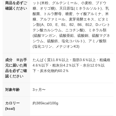
商品を必ずご
ット(米粉、グルテンミール、小麦粉、ブドウ
確認ください
糖、オリゴ糖)、天日原塩(ミネラルソルト)、乳
酸菌、トルラ酵母、糖蜜、ケイ酸アルミナ、米
糠、アルファミール、麦芽発酵エキス、ビタミ
ン類(A、D3、E、B1、B2、B6、B12、D-パント
テン酸カルシウム、ニコチン酸)、ミネラル類
(硫酸マンガン、硫酸亜鉛、硫酸銅、硫酸マグネ
シウム、硫酸鉄、塩化コバルト)、アミノ酸類
(塩化コリン、メナジオンK3)
成分 ※お手
たんぱく質11.8％以上・脂肪3.6％以上・粗繊維
元に届いた商
4.6％以下・粗灰分4.2％以下・水分12.0％以
品を必ずご確
下・炭水化物約60.2％
認ください
対象年齢
3ヶ月〜
カロリー
約385kcal/100g
(kcal)