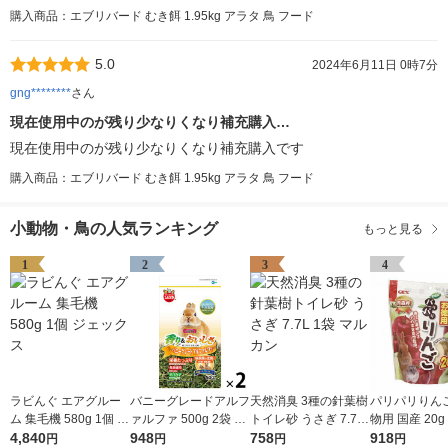
購入商品：エブリバード むき餌 1.95kg アラタ 鳥 フード
5.0
2024年6月11日 0時7分
gng********
さん
現在使用中のが残り少なりくなり補充購入…
現在使用中のが残り少なりくなり補充購入です
購入商品：エブリバード むき餌 1.95kg アラタ 鳥 フード
小動物・鳥の人気ランキング
もっと見る
1
2
3
4
ラビんぐ エアグルー
バニーグレードアルフ
天然消臭 3種の針葉樹
パリパリりんご
ム 集毛機 580g 1個 ジ
ァルファ 500g 2袋 マ
トイレ砂 うさぎ 7.7L
物用 国産 20g
ェックス
4,840
ルカン
948
1袋 マルカン
758
ェックス
918
円
円
円
円