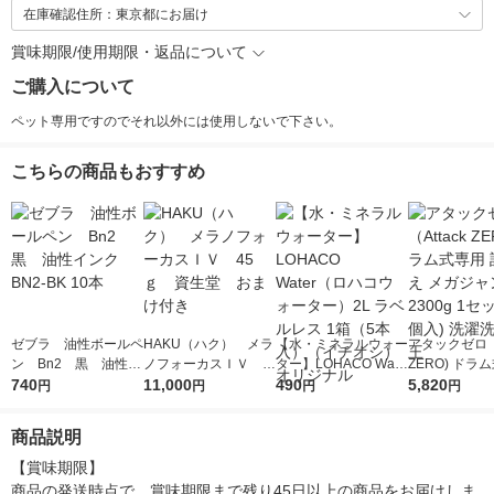
在庫確認住所：東京都にお届け
賞味期限/使用期限・返品について
ご購入について
ペット専用ですのでそれ以外には使用しないで下さい。
こちらの商品もおすすめ
ゼブラ 油性ボールペ
HAKU（ハク） メラ
【水・ミネラルウォー
アタックゼロ（A
ン Bn2 黒 油性イ
ノフォーカスＩＶ 4
ター】LOHACO Wate
ZERO) ドラ
ンク BN2-BK 10本
740
5ｇ 資生堂 おまけ
11,000
r（ロハコウォータ
490
詰め替え メガ
5,820
円
円
円
円
付き
ー）2L ラベルレス 1
ボ 2300g 1
箱（5本入）（イチオ
個入) 洗濯洗剤
商品説明
シ） オリジナル
【賞味期限】

商品の発送時点で、賞味期限まで残り45日以上の商品をお届けしま