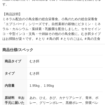
す。

【商品説明】

ミネラル配合の小鳥全般の総合栄養食。小鳥のための総合栄養食
「エブリバード」シリーズです。自然素材の穀物にビタミン・ミネ
ラル・カルシウム・葉緑素・乳酸菌を配合しました。セキセイイン
コ・中型インコ・文鳥・十姉妹その他の小鳥全般に。むき餌タイプ
はお掃除が楽々です。＃とり ＃鳥の餌 ＃とりのごはん ＃鳥の主食
商品仕様/スペック
商品タイプ
むき餌
タイプ
むき餌
内容量
1.95kg 、1.95kg
原材料 ※お
あわ、ひえ、きび、カナリアシード、青米、ボ
手元に届いた
レー、グリーンボレー、黒糖ボレー、卵黄ペレ