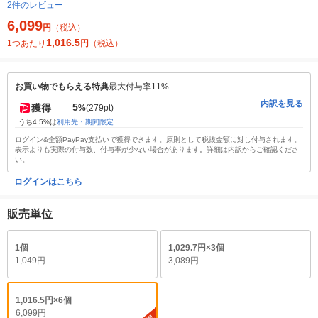
2件のレビュー
6,099
円
（税込）
1,016.5
1つあたり
円
（税込）
お買い物でもらえる特典
最大付与率11%
内訳を見る
5
獲得
%
(279pt)
うち4.5%は
利用先・期間限定
ログイン&全額PayPay支払いで獲得できます。原則として税抜金額に対し付与されます。
表示よりも実際の付与数、付与率が少ない場合があります。詳細は内訳からご確認くださ
い。
ログインはこちら
販売単位
1個
1,029.7円×3個
1,049円
3,089円
1,016.5円×6個
6,099円