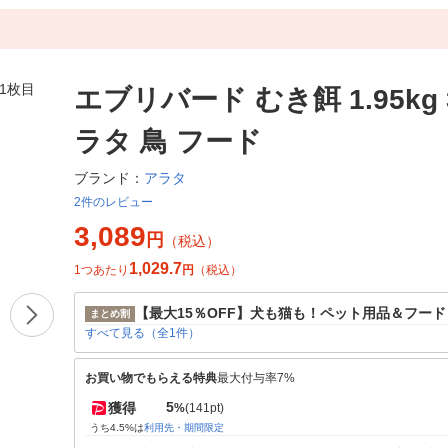
エブリバード むき餌 1.95kg 
ラタ 鳥 フード
アラタ
ブランド：
2件のレビュー
3,089
円
（税込）
1,029.7
1つあたり
円
（税込）
【最大15％OFF】犬も猫も！ペット用品＆フー
まとめ割
すべて見る（全1件）
お買い物でもらえる特典
最大付与率7%
5
獲得
%
(141pt)
うち4.5%は
利用先・期間限定