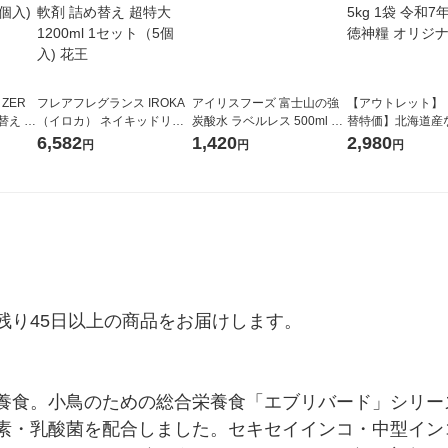
 ZER
フレアフレグランス IROKA
アイリスフーズ 富士山の強
【アウトレット】
替え メ
（イロカ） ネイキッドリリ
炭酸水 ラベルレス 500ml 1
替特価】北海道産
セット
ーの香り 柔軟剤 詰め替え 超
箱（24本入）
し 無洗米 5kg 1
6,582
1,420
2,980
円
円
円
王
特大 1200ml 1セット（5個
米 木徳神糧 オリ
入) 花王
り45日以上の商品をお届けします。

養食。小鳥のための総合栄養食「エブリバード」シリー
素・乳酸菌を配合しました。セキセイインコ・中型イン