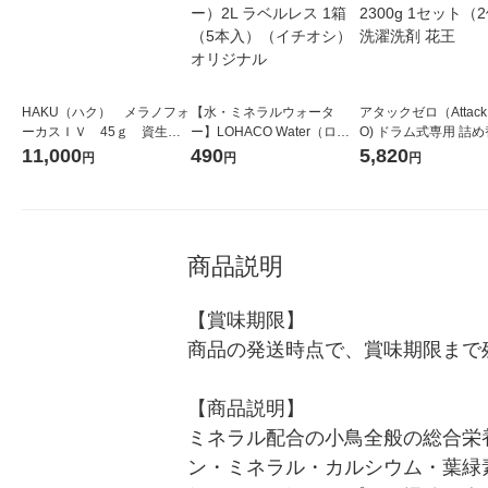
HAKU（ハク） メラノフォ
【水・ミネラルウォータ
アタックゼロ（Attack
ーカスＩＶ 45ｇ 資生
ー】LOHACO Water（ロハ
O) ドラム式専用 詰め
堂 おまけ付き
コウォーター）2L ラベルレ
ガジャンボ 2300g 1
11,000
490
5,820
円
円
円
ス 1箱（5本入）（イチオ
（2個入) 洗濯洗剤 花
シ） オリジナル
商品説明
【賞味期限】

商品の発送時点で、賞味期限まで残
【商品説明】

ミネラル配合の小鳥全般の総合栄
ン・ミネラル・カルシウム・葉緑