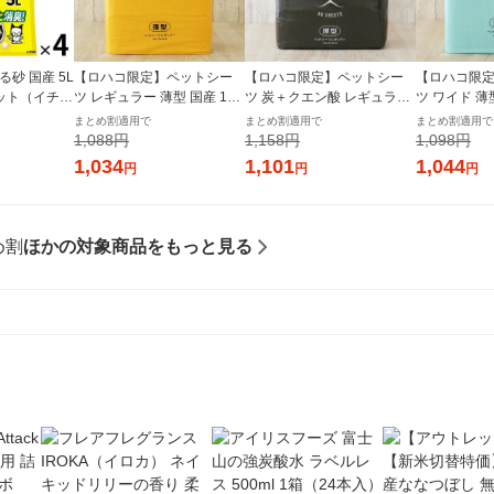
砂 国産 5L
【ロハコ限定】ペットシー
【ロハコ限定】ペットシー
【ロハコ限
ット（イチオ
ツ レギュラー 薄型 国産 160
ツ 炭＋クエン酸 レギュラー
ツ ワイド 薄型
枚 1袋 ペットシート オリジ
厚型 プレミアム 国産 80枚 1
袋 ペットシ
まとめ割適用で
まとめ割適用で
まとめ割適用で
ナル
袋 ペットシート オリジナル
1,088円
1,158円
1,098円
1,034
1,101
1,044
円
円
円
め割
ほかの対象商品をもっと見る