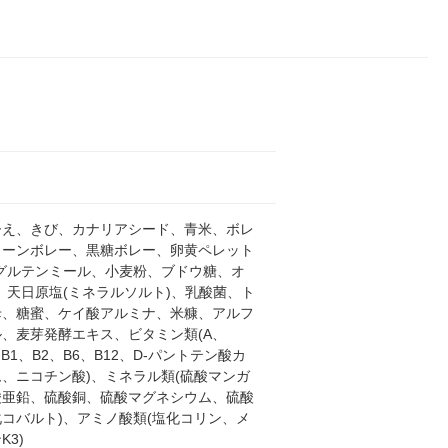
ひえ、きび、カナリアシード、青米、ボレ
リーンボレー、黒糖ボレー、卵黄ペレット
、グルテンミール、小麦粉、ブドウ糖、オ
、天日原塩(ミネラルソルト)、乳酸菌、ト
母、糖蜜、ケイ酸アルミナ、米糠、アルフ
、麦芽発酵エキス、ビタミン類(A、
、B1、B2、B6、B12、D-パントテン酸カ
、ニコチン酸)、ミネラル類(硫酸マンガ
酸亜鉛、硫酸銅、硫酸マグネシウム、硫酸
コバルト)、アミノ酸類(塩化コリン、メ
K3)