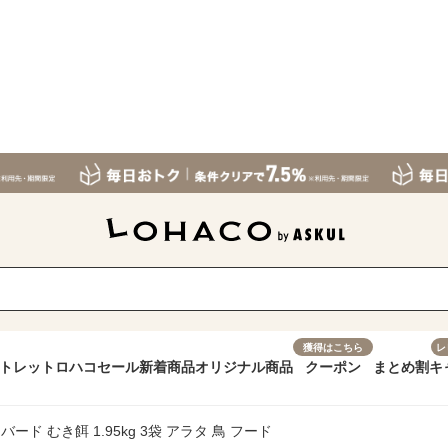
獲得はこちら
レ
トレット
ロハコセール
新着商品
オリジナル商品
クーポン
まとめ割
キ
バード むき餌 1.95kg 3袋 アラタ 鳥 フード