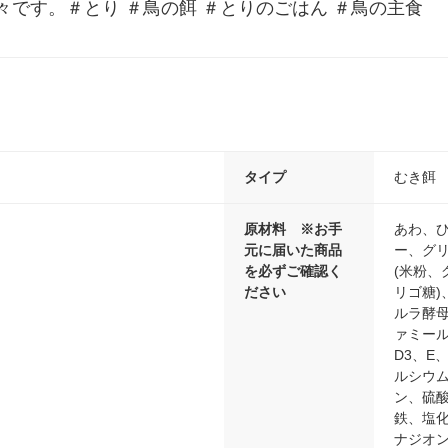
です。＃とり ＃鳥の餌 ＃とりのごはん ＃鳥の主食
タイプ
むき餌
原材料 ※お手
あわ、
元に届いた商品
ー、グ
を必ずご確認く
(米粉
ださい
リゴ糖)
ルラ酵
ァミール
D3、E
ルシウム
ン、硫
鉄、塩化
ナジオン