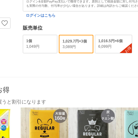
ログイン&全額PayPay支払いで獲得できます。原則として税抜金額に対し付与
も実際の付与数、付与率が少ない場合があります。詳細は内訳からご確認くださ
ログインはこちら
販売単位
1個
1,016.5円×6個
1,029.7円×3個
1,049円
6,099円
3,089円
お得
お得
買うと割引になります