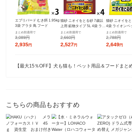
エブリバード むき餌 1.95kg
猫砂 ニオイをとる砂 7歳以
猫砂 ニオイをとる
3袋 アラタ 鳥 フード
上用 鉱物タイプ 5L 4袋 ライ
4袋 ライオンペ
オンペット（イチオシ）
シ）
まとめ割適用で
まとめ割適用で
まとめ割適用で
3,089円
2,660円
2,788円
2,935
2,527
2,649
円
円
円
【最大15％OFF】犬も猫も！ペット用品＆フードまと
こちらの商品もおすすめ