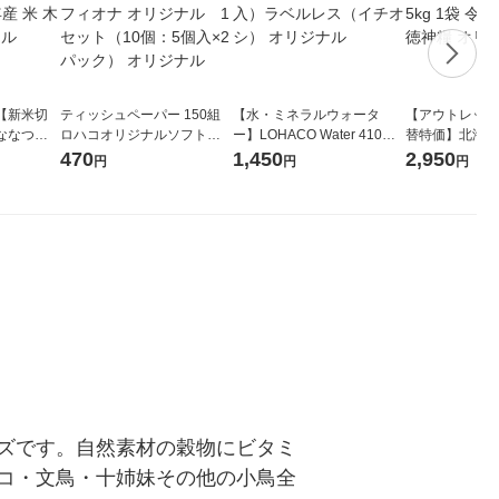
【新米切
ティッシュペーパー 150組
【水・ミネラルウォータ
【アウトレット
ななつぼ
ロハコオリジナルソフトパ
ー】LOHACO Water 410ml
替特価】北海道
袋 令和7年産
ックティッシュ フィオナ オ
1箱（20本入）ラベルレス
し 精白米 5kg
470
1,450
2,950
円
円
円
ジナル
リジナル 1セット（10個：
（イチオシ） オリジナル
米 木徳神糧 オ
5個入×2パック） オリジナ
ル
ズです。自然素材の穀物にビタミ
コ・文鳥・十姉妹その他の小鳥全