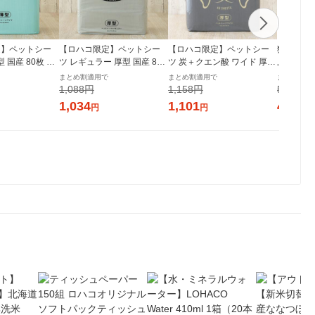
定】ペットシー
【ロハコ限定】ペットシー
【ロハコ限定】ペットシー
猫砂 ニオ
 国産 80枚 1
ツ レギュラー 厚型 国産 80
ツ 炭＋クエン酸 ワイド 厚型
上用 鉱物タ
ート オリジナル
枚 1袋 ペットシート オリジ
プレミアム 国産 40枚 1袋 ペ
オンペッ
まとめ割適用で
まとめ割適用で
まとめ割適
ナル
ットシート オリジナル
1,088円
1,158円
5,240円
1,034
1,101
4,978
円
円