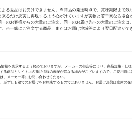
による返品はお受けできません。※商品の発送時点で、賞味期限まで残り
出来るだけ忠実に再現するよう心がけていますが実物と若干異なる場合
同一のお客様からの大量のご注文、同一のお届け先への大量のご注文は
す。※一緒にご注文する商品、またはお届け地域等により翌日配達がで
商品情報を表示するよう努めておりますが、メーカーの都合等により、商品規格・仕
する商品とサイト上の商品情報の表記が異なる場合がございますので、ご使用前に
は、メーカー等にお問い合わせください。
、必ずしも箱でのお届けをお約束するものではありません。お届け形態は倉庫の在