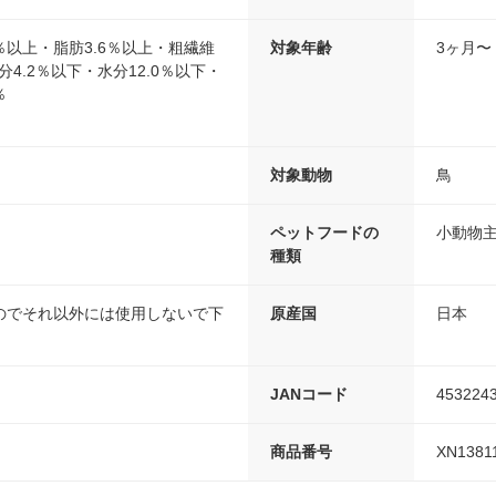
8％以上・脂肪3.6％以上・粗繊維
対象年齢
3ヶ月〜
分4.2％以下・水分12.0％以下・
％
対象動物
鳥
ペットフードの
小動物
種類
のでそれ以外には使用しないで下
原産国
日本
JANコード
453224
商品番号
XN1381