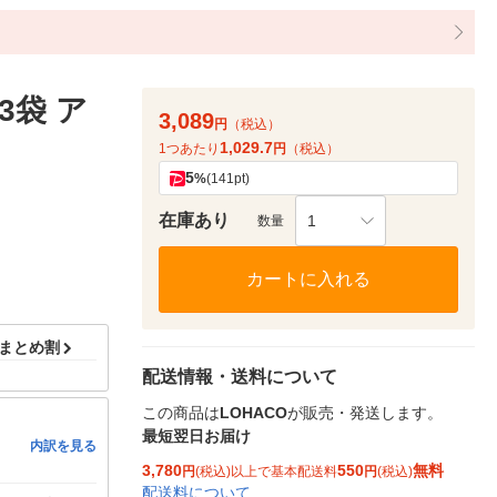
3袋 ア
3,089
円
（税込）
1,029.7
1つあたり
円
（税込）
5
%
(141pt)
在庫あり
1
数量
カートに入れる
ドまとめ割
配送情報・送料について
この商品は
LOHACO
が販売・発送します。
最短翌日お届け
内訳を見る
3,780
550
無料
円
(税込)以上で基本配送料
円
(税込)
配送料について