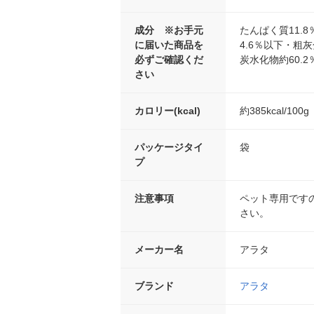
成分 ※お手元
たんぱく質11.
に届いた商品を
4.6％以下・粗灰
必ずご確認くだ
炭水化物約60.2
さい
カロリー(kcal)
約385kcal/100g
パッケージタイ
袋
プ
注意事項
ペット専用です
さい。
メーカー名
アラタ
ブランド
アラタ