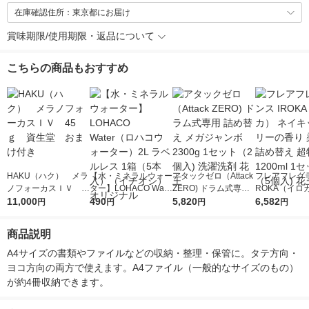
在庫確認住所：東京都にお届け
賞味期限/使用期限・返品について
こちらの商品もおすすめ
HAKU（ハク） メラ
【水・ミネラルウォー
アタックゼロ（Attack
フレアフレグラ
ノフォーカスＩＶ 4
ター】LOHACO Wate
ZERO) ドラム式専用
ROKA（イロ
5ｇ 資生堂 おまけ
11,000
r（ロハコウォータ
490
詰め替え メガジャン
5,820
イキッドリリ
6,582
円
円
円
円
付き
ー）2L ラベルレス 1
ボ 2300g 1セット（2
柔軟剤 詰め替
箱（5本入）（イチオ
個入) 洗濯洗剤 花王
大 1200ml 
商品説明
シ） オリジナル
（5個入) 花王
A4サイズの書類やファイルなどの収納・整理・保管に。タテ方向・
ヨコ方向の両方で使えます。A4ファイル（一般的なサイズのもの）
が約4冊収納できます。