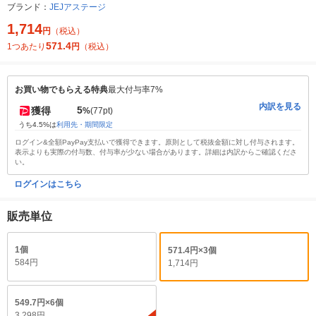
ブランド：
JEJアステージ
1,714
円
（税込）
571.4
1つあたり
円
（税込）
お買い物でもらえる特典
最大付与率7%
内訳を見る
5
獲得
%
(77pt)
うち4.5%は
利用先・期間限定
ログイン&全額PayPay支払いで獲得できます。原則として税抜金額に対し付与されます。
表示よりも実際の付与数、付与率が少ない場合があります。詳細は内訳からご確認くださ
い。
ログインはこちら
販売単位
1個
571.4円×3個
584円
1,714円
549.7円×6個
3,298円