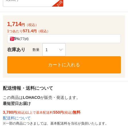
お得
1,714
円
（税込）
571.4
1つあたり
円
（税込）
5
%
(77pt)
在庫あり
1
数量
カートに入れる
配送情報・送料について
この商品は
LOHACO
が販売・発送します。
最短翌日お届け
3,780
550
無料
円
(税込)以上で基本配送料
円
(税込)
配送料について
※
一部の商品につきましては、基本配送料を当社が負担いたします。