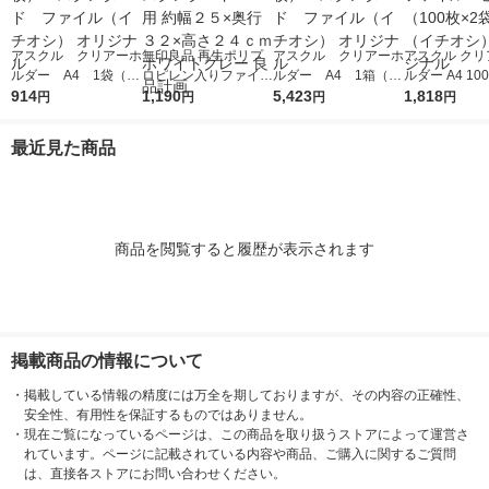
アスクル クリアーホ
無印良品 再生ポリプ
アスクル クリアーホ
アスクル クリ
ルダー A4 1袋（10
ロピレン入りファイル
ルダー A4 1箱（60
ルダー A4 10
0枚） スタンダー
914
ボックススタンダード
1,190
0枚） スタンダー
5,423
タンダード フ
1,818
円
円
円
円
ド ファイル（イチオ
Ａ４用 約幅２５×奥行
ド ファイル（イチオ
1セット（100
シ） オリジナル
３２×高さ２４ｃｍ ホ
シ） オリジナル
袋）（イチオシ
最近見た商品
ワイトグレー 良品計
リジナル
画
商品を閲覧すると履歴が表示されます
掲載商品の情報について
・
掲載している情報の精度には万全を期しておりますが、その内容の正確性、
安全性、有用性を保証するものではありません。
・
現在ご覧になっているページは、この商品を取り扱うストアによって運営さ
れています。ページに記載されている内容や商品、ご購入に関するご質問
は、直接各ストアにお問い合わせください。