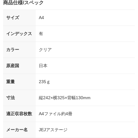
商品仕様/スペック
サイズ
A4
インデックス
有
カラー
クリア
原産国
日本
重量
235ｇ
寸法
縦242×横325×背幅130mm
適正収容枚数
A4ファイル約4冊
メーカー名
JEJアステージ