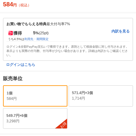
584
円
（税込）
お買い物でもらえる特典
最大付与率7%
内訳を見る
5
獲得
%
(25pt)
うち4.5%は
利用先・期間限定
ログイン&全額PayPay支払いで獲得できます。原則として税抜金額に対し付与されます。
表示よりも実際の付与数、付与率が少ない場合があります。詳細は内訳からご確認くださ
い。
ログインはこちら
販売単位
571.4円×3個
1個
1,714円
584円
549.7円×6個
3,298円
お得