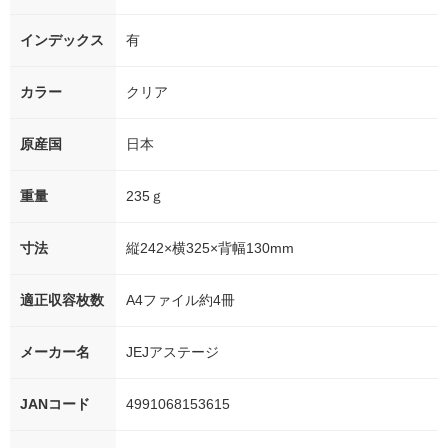
インデックス
有
カラー
クリア
原産国
日本
重量
235ｇ
寸法
縦242×横325×背幅130mm
適正収容枚数
A4ファイル約4冊
メーカー名
JEJアステージ
JANコード
4991068153615