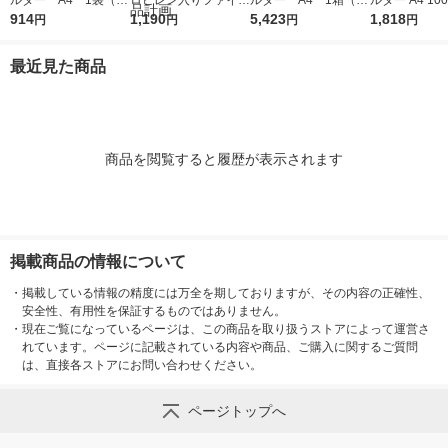
ルダー A4 1袋（10
ロピレン入りファイル
ルダー A4 1箱（60
ルダー A4 10
0枚） スタンダー
914
ボックススタンダード
1,190
0枚） スタンダー
5,423
タンダード フ
1,818
円
円
円
円
ド ファイル（イチオ
Ａ４用 約幅２５×奥行
ド ファイル（イチオ
1セット（100
シ） オリジナル
３２×高さ２４ｃｍ ホ
シ） オリジナル
袋）（イチオシ
最近見た商品
ワイトグレー 良品計
リジナル
画
商品を閲覧すると履歴が表示されます
掲載商品の情報について
・
掲載している情報の精度には万全を期しておりますが、その内容の正確性、
安全性、有用性を保証するものではありません。
・
現在ご覧になっているページは、この商品を取り扱うストアによって運営さ
れています。ページに記載されている内容や商品、ご購入に関するご質問
は、直接各ストアにお問い合わせください。
ページトップへ