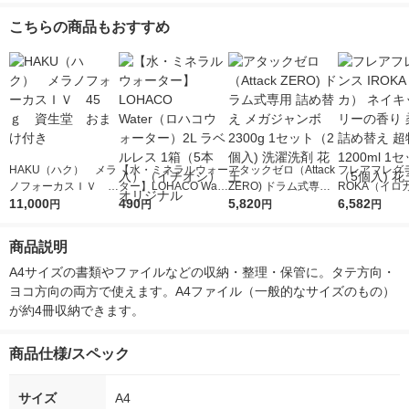
こちらの商品もおすすめ
HAKU（ハク） メラ
【水・ミネラルウォー
アタックゼロ（Attack
フレアフレグラ
ノフォーカスＩＶ 4
ター】LOHACO Wate
ZERO) ドラム式専用
ROKA（イロ
5ｇ 資生堂 おまけ
11,000
r（ロハコウォータ
490
詰め替え メガジャン
5,820
イキッドリリ
6,582
円
円
円
円
付き
ー）2L ラベルレス 1
ボ 2300g 1セット（2
柔軟剤 詰め替
箱（5本入）（イチオ
個入) 洗濯洗剤 花王
大 1200ml 
商品説明
シ） オリジナル
（5個入) 花王
A4サイズの書類やファイルなどの収納・整理・保管に。タテ方向・
ヨコ方向の両方で使えます。A4ファイル（一般的なサイズのもの）
が約4冊収納できます。
商品仕様/スペック
サイズ
A4