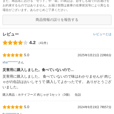
また、商品名における「セット」や「箱」の表記は、必ずしも箱でのお届けを
お約束するものではありません。お届け形態は倉庫の在庫状況等により異なる
場合がございます。あらかじめご了承ください。
商品情報の誤りを報告する
レビュー
レビューとは
4.2
（41件）
5.0
2025年3月21日 22時6分
xha********
さん
災害用に購入しました。食べていないので…
災害用に購入しました。 食べていないので味はわかりませんが 肉じ
ゃがの缶詰はおいしそうで 購入してよかったです。 ありがとうござ
いました。
購入商品：ホテイフーズ 肉じゃが 1セット（3個） 缶詰
5.0
2024年9月19日 7時57分