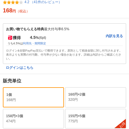
4.2 （41件のレビュー）
168
円
（税込）
お買い物でもらえる特典
最大付与率6.5%
内訳を見る
4.5
獲得
%
(6pt)
うち4.5%は
利用先・期間限定
ログイン&全額PayPay支払いで獲得できます。原則として税抜金額に対し付与されます。
表示よりも実際の付与数、付与率が少ない場合があります。詳細は内訳からご確認くださ
い。
ログインはこちら
販売単位
160円×2個
1個
320円
168円
158円×3個
155円×5個
474円
775円
お得