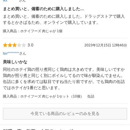
fkx********
さん
まとめ買いと、備蓄のために購入しました…
まとめ買いと、備蓄のために購入しました。ドラッグストアで購入
するとかさばるため、オンラインで購入しています。
購入商品：ホテイフーズ 肉じゃが 1個
3.0
2023年12月15日 12時46分
tav********
さん
美味しいかな
同社のホテイ鶏の照り煮同じく鶏肉は大きめです。美味しいですか
鶏肉が照り煮と同じく別にボイルしてるので味が馴染んでません。
缶詰に多くを求めては駄目ですね当たり前ですが。でも鶏肉の缶詰
ではホテイが1番だと思います。
購入商品：ホテイフーズ 肉じゃが 1セット（10個） 缶詰
今見ている商品のレビューのみを見る