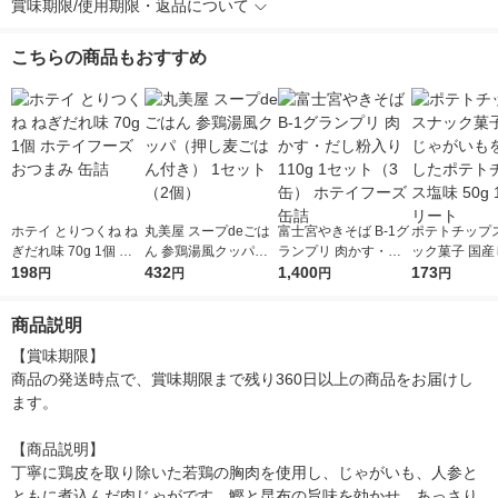
賞味期限/使用期限・返品について
こちらの商品もおすすめ
ホテイ とりつくね ね
丸美屋 スープdeごは
富士宮やきそば B-1グ
ポテトチップス
ぎだれ味 70g 1個 ホ
ん 参鶏湯風クッパ
ランプリ 肉かす・だ
ック菓子 国産
テイフーズ おつまみ
198
（押し麦ごはん付き）
432
し粉入り 110g 1セッ
1,400
いもを使用し
173
円
円
円
円
缶詰
1セット（2個）
ト（3缶） ホテイフー
チップス塩味 5
ズ 缶詰
クリート
商品説明
【賞味期限】

商品の発送時点で、賞味期限まで残り360日以上の商品をお届けし
ます。

【商品説明】

丁寧に鶏皮を取り除いた若鶏の胸肉を使用し、じゃがいも、人参と
ともに煮込んだ肉じゃがです。鰹と昆布の旨味を効かせ、あっさり