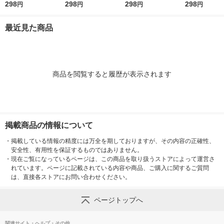
タード 1個（2〜3人
298
焼き 1個（2〜3人前）
298
1個（2〜3人前） (冷
298
ガーリック炒め
298
円
円
円
円
前） (冷凍ストックし
(冷凍ストックしてお
凍ストックしてお肉に
（2〜3人前）
てお肉にしみ込む調味
肉にしみ込む調味料)
しみ込む調味料) 時短
トックしてお
最近見た商品
料) 時短 大塚食品
時短 大塚食品
大塚食品
込む調味料 時
塚食品
商品を閲覧すると履歴が表示されます
掲載商品の情報について
・
掲載している情報の精度には万全を期しておりますが、その内容の正確性、
安全性、有用性を保証するものではありません。
・
現在ご覧になっているページは、この商品を取り扱うストアによって運営さ
れています。ページに記載されている内容や商品、ご購入に関するご質問
は、直接各ストアにお問い合わせください。
ページトップへ
関連サイト・ヘルプ・その他