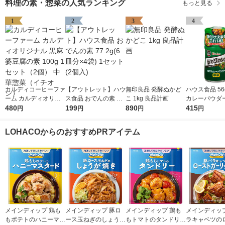
料理の素・惣菜の人気ランキング
もっと見る
1
2
3
4
カルディコーヒーファ
【アウトレット】ハウ
無印良品 発酵ぬかど
ハウス食品 56
ーム カルディオリジ
ス食品 おでんの素 77.
こ 1kg 良品計画
カレーパウダー
ナル 黒麻婆豆腐の素
480
2g(6皿分×4袋) 1セッ
199
890
ワカレー味 1
415
円
円
円
円
100g 1セット（2個）
ト(2個入)
弁当、ポテト
中華惣菜（イチオシ）
お肉】ハウス
LOHACOからのおすすめPRアイテム
メインディップ 鶏も
メインディップ 豚ロ
メインディップ 鶏も
メインディップ
もポテトのハニーマス
ース玉ねぎのしょうが
もトマトのタンドリー
ラキャベツの