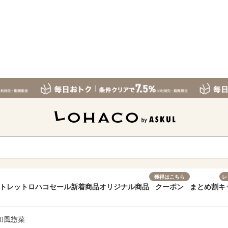
獲得はこちら
レ
トレット
ロハコセール
新着商品
オリジナル商品
クーポン
まとめ割
キ
和風惣菜