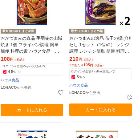
最大10%OFF まとめ割
最大10%OFF まとめ割
おかづまみの逸品 手羽先の山賊
おかづまみの逸品 茄子の揚げび
焼き 1個 フライパン調理 簡単
たし 1セット（1個×2） レンジ
簡便 料理の素 ハウス食品 お
調理 レンチン簡単 簡便 料理の
かず おつまみ つまみ
素 ハウス食品 おかず おつま
108
210
円
円
（税込）
（税込）
み
105
1つあたり
円
（税込）
ログイン&全額PayPay支払いで
4.5
ログイン&全額PayPay支払いで
%
5
%
ハウス食品
ハウス食品
LOHACO
から発送
LOHACO
から発送
カートに入れる
カートに入れる