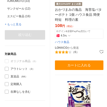
AJINOMOTO (33)
最大10%OFF まとめ割
サンクゼール (12)
おかづまみの逸品 海苔塩バタ
ーポテト 1個 ハウス食品 簡便
エスビー食品 (16)
時短 料理の素
+ もっと見る
108
円
（税込）
ログイン&全額PayPay支払いで
絞り込む
4.5
%
ハウス食品
LOHACO
から発送
（6）
対象商品
オリジナル商品
（0）
カートに入れる
アウトレット
（3）
直送品
（84）
定期購入
在庫なしを含む