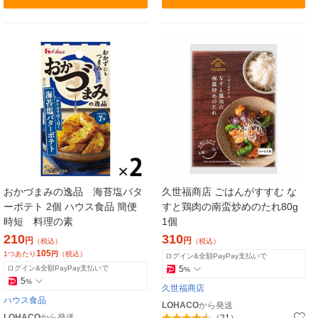
おかづまみの逸品 海苔塩バタ
久世福商店 ごはんがすすむ な
ーポテト 2個 ハウス食品 簡便
すと鶏肉の南蛮炒めのたれ80g
時短 料理の素
1個
210
310
円
円
（税込）
（税込）
105
1つあたり
円
（税込）
ログイン&全額PayPay支払いで
ログイン&全額PayPay支払いで
5
%
5
%
久世福商店
ハウス食品
LOHACO
から発送
LOHACO
から発送