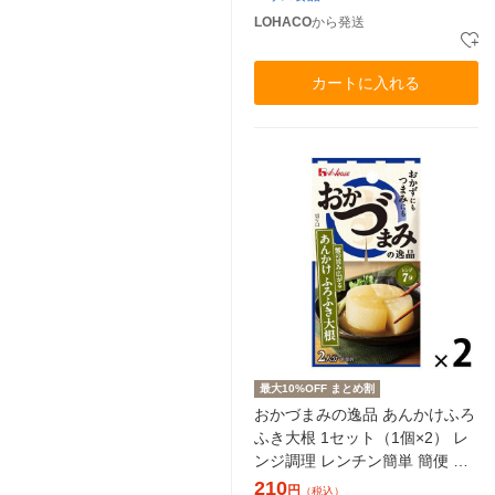
LOHACO
から発送
カートに入れる
最大10%OFF まとめ割
おかづまみの逸品 あんかけふろ
ふき大根 1セット（1個×2） レ
ンジ調理 レンチン簡単 簡便 料
理の素 ハウス食品 おかず つ
210
円
（税込）