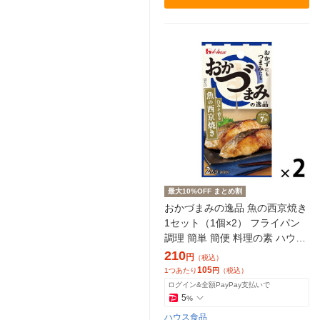
最大10%OFF まとめ割
おかづまみの逸品 魚の西京焼き
1セット（1個×2） フライパン
調理 簡単 簡便 料理の素 ハウス
食品 おかず おつまみ つま
210
円
（税込）
み
105
1つあたり
円
（税込）
ログイン&全額PayPay支払いで
5
%
ハウス食品