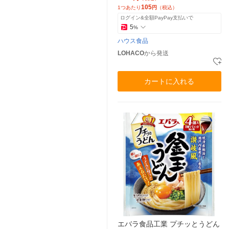
まみ
105
1つあたり
円
（税込）
ログイン&全額PayPay支払いで
5
%
ハウス食品
LOHACO
から発送
カートに入れる
エバラ食品工業 プチッとうどん