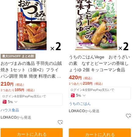
最大10%OFF まとめ割
うちのごはんVege おそうざい
おかづまみの逸品 手羽先の山賊
の素 なすとピーマンの香味し
焼き 1セット（1個×2）フライ
ょうゆ 2個 キッコーマン食品
パン調理 簡単 簡便 料理の素 ハ
420
円
（税込）
ウス食品 おかず おつまみ
210
210
1つあたり
円
（税込）
円
（税込）
つまみ
105
ログイン&全額PayPay支払いで
1つあたり
円
（税込）
5
%
ログイン&全額PayPay支払いで
5
%
うちのごはん
ハウス食品
LOHACO
から発送
LOHACO
から発送
カートに入れる
カートに入れる