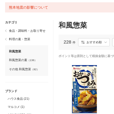
熊本地震の影響について
カテゴリ
和風惣菜
食品・調味料・お取り寄せ
料理の素・惣菜
228
おすすめ順
件
和風惣菜
ポイント等は原則として税抜金額に基づ
和風惣菜の素
（136）
その他 和風惣菜
（92）
ブランド
ハウス食品 (21)
マルコメ (1)