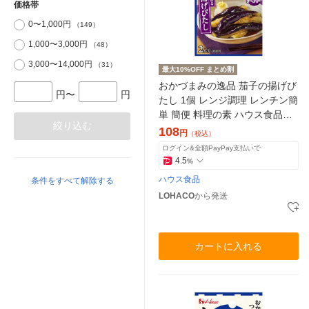
価格帯
0〜1,000円
（149）
1,000〜3,000円
（48）
3,000〜14,000円
（31）
最大10%OFF まとめ割
おかづまみの逸品 茄子の揚げび
円〜
円
たし 1個 レンジ調理 レンチン簡
単 簡便 料理の素 ハウス食品
絞り込む
おかず おつまみ つまみ
108
円
（税込）
ログイン&全額PayPay支払いで
4.5
%
ハウス食品
条件をすべて解除する
LOHACO
から発送
カートに入れる