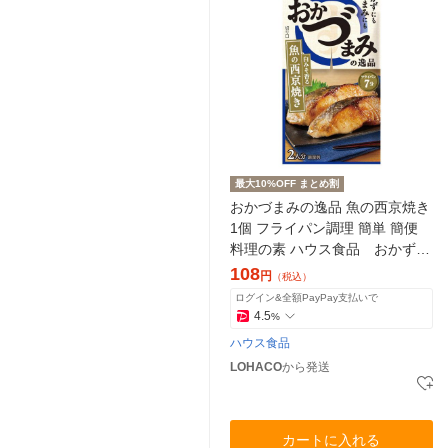
最大10%OFF まとめ割
おかづまみの逸品 魚の西京焼き
1個 フライパン調理 簡単 簡便
料理の素 ハウス食品 おかず
おつまみ つまみ
108
円
（税込）
ログイン&全額PayPay支払いで
4.5
%
ハウス食品
LOHACO
から発送
カートに入れる