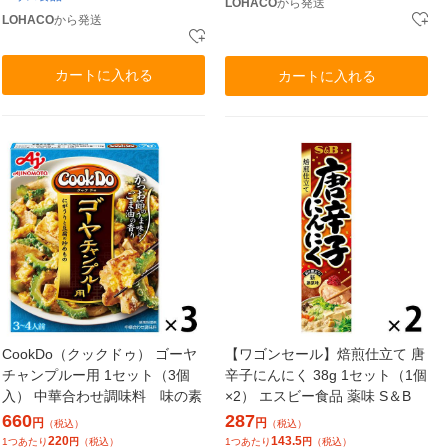
LOHACO
から発送
LOHACO
から発送
カートに入れる
カートに入れる
CookDo（クックドゥ） ゴーヤ
【ワゴンセール】焙煎仕立て 唐
チャンプルー用 1セット（3個
辛子にんにく 38g 1セット（1個
入） 中華合わせ調味料 味の素
×2） エスビー食品 薬味 S＆B
660
287
円
円
（税込）
（税込）
220
143.5
1つあたり
円
（税込）
1つあたり
円
（税込）