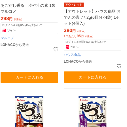
あごだし香る 冷や汁の素 1袋
アウトレット
マルコメ
【アウトレット】ハウス食品 お
でんの素 77.2g(6皿分×4袋) 1セ
298
円
（税込）
ット(4個入)
ログイン&全額PayPay支払いで
380
5
%
円
（税込）
95
1つあたり
円
（税込）
マルコメ
ログイン&全額PayPay支払いで
LOHACO
から発送
5
%
ハウス食品
LOHACO
から発送
カートに入れる
カートに入れる