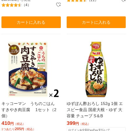
（21）
（4）
カートに入れる
カートに入れる
キッコーマン うちのごはん
ゆずぽん酢おろし 152g 1個 エ
すきやき肉豆腐 1セット（2
スビー食品 国産大根・ゆず 大
個）
容量 チューブ S＆B
410
399
円
円
（税込）
（税込）
205
1つあたり
円
（税込）
ログイン&全額PayPay支払いで