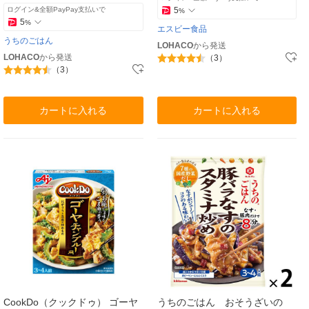
ログイン&全額PayPay支払いで
5
%
5
%
エスビー食品
うちのごはん
LOHACO
から発送
LOHACO
から発送
（3）
（3）
カートに入れる
カートに入れる
CookDo（クックドゥ） ゴーヤ
うちのごはん おそうざいの