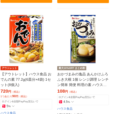
アウトレット
最大10%OFF まとめ割
【アウトレット】ハウス食品 お
おかづまみの逸品 あんかけふろ
でんの素 77.2g(6皿分×4袋) 1セ
ふき大根 1個 レンジ調理 レンチ
ット(8個入)
ン簡単 簡便 料理の素 ハウス食
品 おかず おつまみ つまみ
720
108
円
円
（税込）
（税込）
90
1つあたり
円
（税込）
ログイン&全額PayPay支払いで
ログイン&全額PayPay支払いで
4.5
%
5
%
ハウス食品
ハウス食品