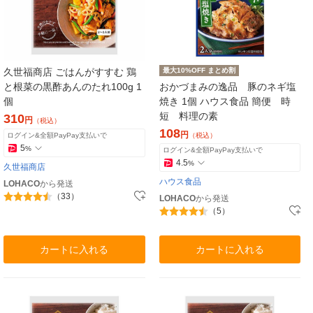
久世福商店 ごはんがすすむ 鶏
最大10%OFF まとめ割
と根菜の黒酢あんのたれ100g 1
おかづまみの逸品 豚のネギ塩
個
焼き 1個 ハウス食品 簡便 時
短 料理の素
310
円
（税込）
108
円
ログイン&全額PayPay支払いで
（税込）
5
%
ログイン&全額PayPay支払いで
4.5
%
久世福商店
ハウス食品
LOHACO
から発送
（33）
LOHACO
から発送
（5）
カートに入れる
カートに入れる