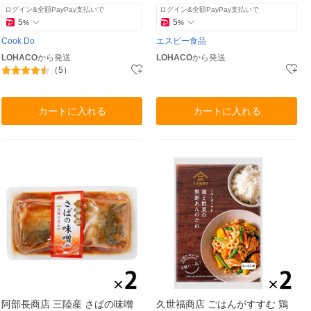
ログイン&全額PayPay支払いで
ログイン&全額PayPay支払いで
5
5
%
%
Cook Do
エスビー食品
LOHACO
から発送
LOHACO
から発送
（5）
カートに入れる
カートに入れる
阿部長商店 三陸産 さばの味噌
久世福商店 ごはんがすすむ 鶏