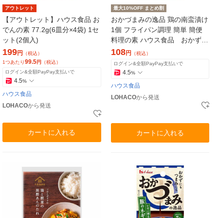
アウトレット
最大10%OFF まとめ割
【アウトレット】ハウス食品 お
おかづまみの逸品 鶏の南蛮漬け
でんの素 77.2g(6皿分×4袋) 1セ
1個 フライパン調理 簡単 簡便
ット(2個入)
料理の素 ハウス食品 おかず
おつまみ つまみ
199
108
円
円
（税込）
（税込）
99.5
1つあたり
円
（税込）
ログイン&全額PayPay支払いで
ログイン&全額PayPay支払いで
4.5
%
4.5
%
ハウス食品
ハウス食品
LOHACO
から発送
LOHACO
から発送
カートに入れる
カートに入れる