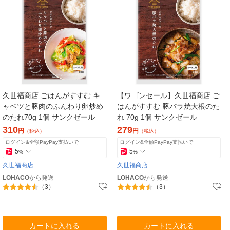
久世福商店 ごはんがすすむ キ
【ワゴンセール】久世福商店 ご
ャベツと豚肉のふんわり卵炒め
はんがすすむ 豚バラ焼大根のた
のたれ70g 1個 サンクゼール
れ 70g 1個 サンクゼール
310
279
円
円
（税込）
（税込）
ログイン&全額PayPay支払いで
ログイン&全額PayPay支払いで
5
5
%
%
久世福商店
久世福商店
LOHACO
から発送
LOHACO
から発送
（3）
（3）
カートに入れる
カートに入れる