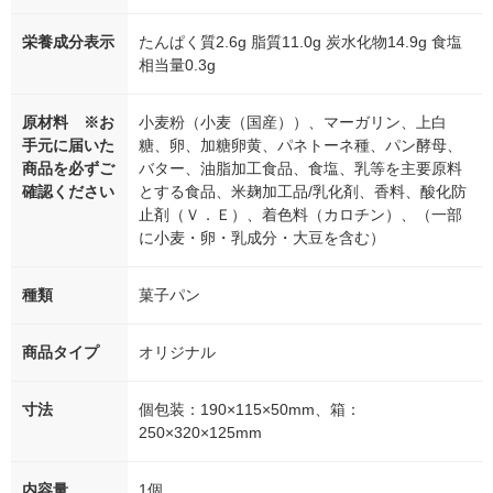
栄養成分表示
たんぱく質2.6g 脂質11.0g 炭水化物14.9g 食塩
相当量0.3g
原材料 ※お
小麦粉（小麦（国産））、マーガリン、上白
手元に届いた
糖、卵、加糖卵黄、パネトーネ種、パン酵母、
商品を必ずご
バター、油脂加工食品、食塩、乳等を主要原料
確認ください
とする食品、米麹加工品/乳化剤、香料、酸化防
止剤（Ｖ．Ｅ）、着色料（カロチン）、（一部
に小麦・卵・乳成分・大豆を含む）
種類
菓子パン
商品タイプ
オリジナル
寸法
個包装：190×115×50mm、箱：
250×320×125mm
内容量
1個