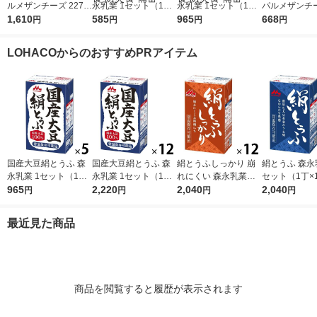
ルメザンチーズ 227g
永乳業 1セット（1丁×
永乳業 1セット（1丁×
パルメザンチー
1個 大容量 粉チーズ 1
1,610
3） 常温保存 紙パッ
585
5） 常温保存 紙パッ
965
0％ 80g 
668
円
円
円
円
00% パルメザン ナチ
ク 豆腐 タンパク質 ロ
ク 豆腐 タンパク質 ロ
ーズ カルシ
ュラルチーズ
ーリングストック 非
ーリングストック 非
チュラルチー
LOHACOからのおすすめPRアイテム
常食 防災食 備蓄
常食 防災食 備蓄
国産大豆絹とうふ 森
国産大豆絹とうふ 森
絹とうふしっかり 崩
絹とうふ 森永
永乳業 1セット（1丁×
永乳業 1セット（1丁×
れにくい 森永乳業 1
セット（1丁×1
5） 常温保存 紙パッ
965
12） 常温保存 紙パッ
2,220
セット（1丁×12） 常
2,040
温保存 紙パッ
2,040
円
円
円
円
ク 豆腐 タンパク質 ロ
ク 豆腐 タンパク質 ロ
温保存 紙パック 豆腐
タンパク質 ロ
ーリングストック 非
ーリングストック 非
タンパク質 ローリン
グストック 非
最近見た商品
常食 防災食 備蓄
常食 防災食 備蓄
グストック 備蓄
災食 備蓄
商品を閲覧すると履歴が表示されます