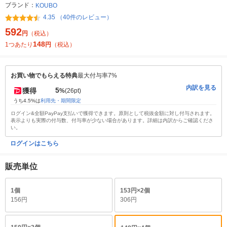
ブランド：
KOUBO
4.35 （40件のレビュー）
592
円
（税込）
148
1つあたり
円
（税込）
お買い物でもらえる特典
最大付与率7%
内訳を見る
5
獲得
%
(26pt)
うち4.5%は
利用先・期間限定
ログイン&全額PayPay支払いで獲得できます。原則として税抜金額に対し付与されます。
表示よりも実際の付与数、付与率が少ない場合があります。詳細は内訳からご確認くださ
い。
ログインはこちら
販売単位
1個
153円×2個
156円
306円