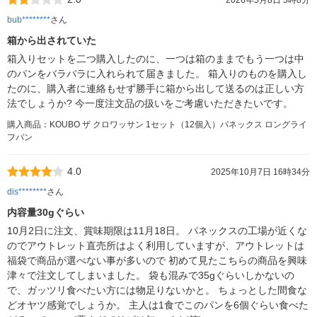
2026年5月8日 5時8分
bub********
さん
箱から出されていた
箱入りセットを二つ購入したのに、一つは箱のままでもう一つは中
のパンをバラバラに入れられて届きました。 箱入りのものを購入し
たのに、購入者に連絡もせず勝手に箱から出して送るのは正しい方
法でしょうか? 今一度注文品の扱いをご考慮いただきたいです。
購入商品：KOUBO ザ クロワッサン 1セット（12個入）パネックス ロングライ
フパン
4.0
2025年10月7日 16時34分
dis********
さん
内容量30gぐらい
10月2日に注文、賞味期限は11月18日。 パネックスの工場が近くな
のでアウトレット直売所はよく利用していますが、アウトレットは
福袋で商品が選べない事が多いので 初めて見たこちらの商品を興味
津々で注文してしまいました。 袋も混みで35gぐらいしかないの
で、ガッツリ食べたい方には物足りないかと。 ちょっとした間食な
どオヤツ感覚でしょうか。 主人は1食でこのパンを6個ぐらい食べた