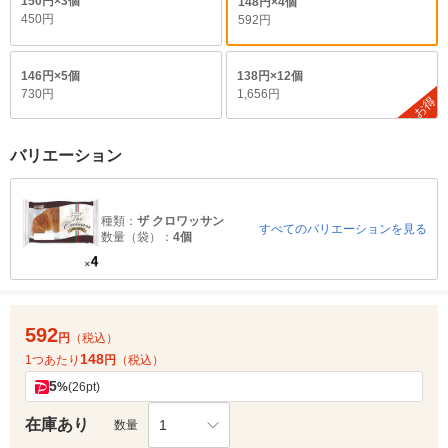
150円×3個
148円×4個
450円
592円
146円×5個
138円×12個
730円
1,656円
お得
バリエーション
種類：
ザ クロワッサン
すべてのバリエーションを見る
数量（袋）：
4個
592
円
（税込）
148
1つあたり
円
（税込）
5
%
(26pt)
在庫あり
1
数量