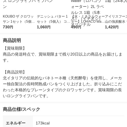
KOUBO ザ クロワッ
デニッシュ バター 1
【水・ミネラルウォー
アイリスフーズ
サン 1セット（5個
セット（5個入） コモ
ター】LOHACO Wate
山の強炭酸水 
入）パネックス ロン
730
ロングライフパン
1,060
r（ロハコウォータ
490
レス 500ml 1
1,420
円
円
円
円
グライフパン
ー）2L ラベルレス 1
本入）
箱（5本入）（イチオ
商品説明
シ） オリジナル
【賞味期限】

商品の発送時点で、賞味期限まで残り20日以上の商品をお届けしま
す。

【商品説明】

北イタリアの伝統的なパネトーネ種（天然酵母）を使用し、メーカ
ー独自製法の長時間熟成パンをつくり上げました。折り込みにこだ
わった本格的なプレーンタイプのクロワッサンです。賞味期限の長
いロングライフパンです。
商品仕様/スペック
エネルギー
173kcal