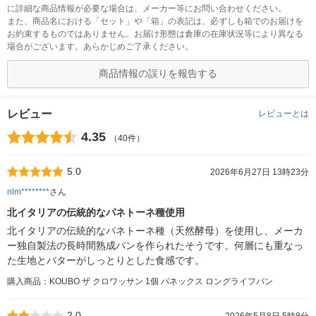
に詳細な商品情報が必要な場合は、メーカー等にお問い合わせください。
また、商品名における「セット」や「箱」の表記は、必ずしも箱でのお届けを
お約束するものではありません。お届け形態は倉庫の在庫状況等により異なる
場合がございます。あらかじめご了承ください。
商品情報の誤りを報告する
レビュー
レビューとは
4.35
（40件）
5.0
2026年6月27日 13時23分
nlm********
さん
北イタリアの伝統的なパネトーネ種使用
北イタリアの伝統的なパネトーネ種（天然酵母）を使用し、メーカ
ー独自製法の長時間熟成パンを作られたそうです。何層にも重なっ
た生地とバターがしっとりとした食感です。
購入商品：KOUBO ザ クロワッサン 1個 パネックス ロングライフパン
2.0