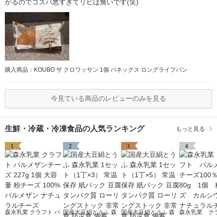
がるのでコスパ悪すぎてリピは無いです(笑)
購入商品：KOUBO ザ クロワッサン 1個 パネックス ロングライフパン
今見ている商品のレビューのみを見る
生鮮・冷蔵・冷凍食品の人気ランキング
もっと見る
1
2
3
4
森永乳業 クラフト パ
国産大豆絹とうふ 森
国産大豆絹とうふ 森
森永乳業 