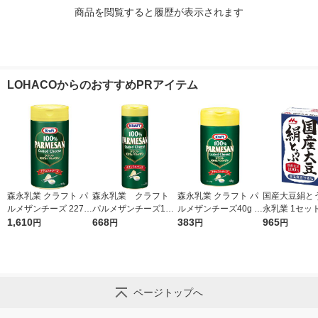
商品を閲覧すると履歴が表示されます
LOHACOからのおすすめPRアイテム
森永乳業 クラフト パ
森永乳業 クラフト
森永乳業 クラフト パ
国産大豆絹とう
ルメザンチーズ 227g
パルメザンチーズ10
ルメザンチーズ40g 1
永乳業 1セッ
1個 大容量 粉チーズ 1
1,610
0％ 80g 1個 粉チ
668
個 粉チーズ 100% パ
383
5） 常温保存
965
円
円
円
円
00% パルメザン ナチ
ーズ カルシウム ナ
ルメザン ナチュラル
ク 豆腐 タンパ
ュラルチーズ
チュラルチーズ
チーズ 卓上
ーリングストッ
常食 防災食 
ページトップへ