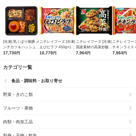
[冷凍] 気くばり御膳 メ
ニチレイフーズ [冷凍]
ニチレイフーズ [冷凍]
ニチレイフーズ 
ンチカツ＆ハッシュド
えびピラフ 450g×12
国産素材の高菜炒飯 4
チキンライス 4
ビーフプレート 240g
17,730
袋 4902130129940 1
10,779
30g×12袋 490213010
7,964
2袋 49021301
7,964
円
円
円
円
×15個 490213030295
セット(450g×12袋)
2110 1セット(430g×1
1セット(450g
4 1セット(240g×15
（直送品）
2袋)（直送品）
（直送品）
カテゴリ一覧
個)（直送品）
食品・調味料・お取り寄せ
野菜・きのこ類
フルーツ・果物
肉類・肉加工品
刺身・干物・鮮魚