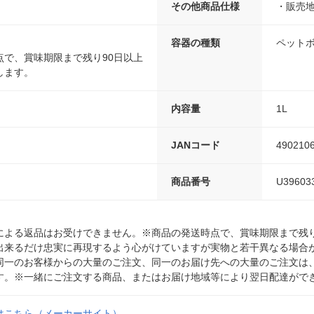
その他商品仕様
・販売
容器の種類
ペット
点で、賞味期限まで残り90日以上
します。
内容量
1L
JANコード
490210
商品番号
U39603
による返品はお受けできません。※商品の発送時点で、賞味期限まで残り
出来るだけ忠実に再現するよう心がけていますが実物と若干異なる場合
同一のお客様からの大量のご注文、同一のお届け先への大量のご注文は
す。※一緒にご注文する商品、またはお届け地域等により翌日配達がで
はこちら（メーカーサイト）