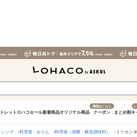
獲得はこちら
レ
トレット
ロハコセール
新着商品
オリジナル商品
クーポン
まとめ割
キ
ッシング
料理酒・みりん
料理酒（発酵・醸造調味料）
ミツカン 純