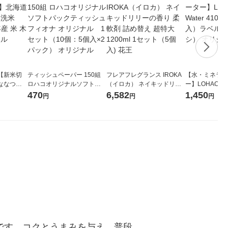
【新米切
ティッシュペーパー 150組
フレアフレグランス IROKA
【水・ミネラル
ななつぼ
ロハコオリジナルソフトパ
（イロカ） ネイキッドリリ
ー】LOHACO Wa
袋 令和7年産
ックティッシュ フィオナ オ
ーの香り 柔軟剤 詰め替え 超
1箱（20本入
470
6,582
1,450
円
円
円
ジナル
リジナル 1セット（10個：
特大 1200ml 1セット（5個
（イチオシ） 
5個入×2パック） オリジナ
入) 花王
ル
です。コクとうまみを与え、普段