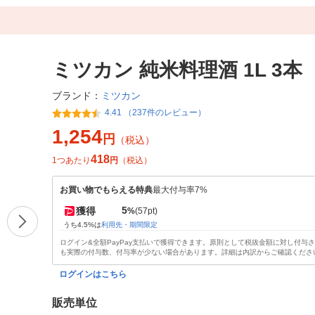
ミツカン 純米料理酒 1L 3本
ミツカン
ブランド：
4.41 （237件のレビュー）
1,254
円
（税込）
418
1つあたり
円
（税込）
お買い物でもらえる特典
最大付与率7%
5
獲得
%
(57pt)
うち4.5%は
利用先・期間限定
ログイン&全額PayPay支払いで獲得できます。原則として税抜金額に対し付与
も実際の付与数、付与率が少ない場合があります。詳細は内訳からご確認くださ
ログインはこちら
販売単位