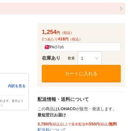
1,254
円
（税込）
418
1つあたり
円
（税込）
5
%
(57pt)
在庫あり
1
数量
カートに入れる
内訳を見る
配送情報・送料について
されます。表示より
い。
この商品は
LOHACO
が販売・発送します。
最短翌日お届け
3,780
550
無料
円
(税込)以上で基本配送料
円
(税込)
配送料について