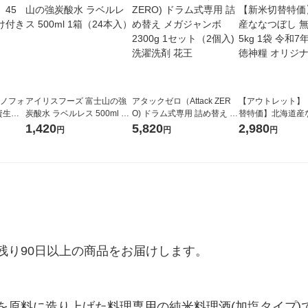
ラノフォ
アイリスフーズ 富士山の強
アタックゼロ（Attack ZER
【アウトレット】
資生
炭酸水 ラベルレス 500ml 1
O) ドラム式専用 詰め替え メ
替特価】北海道産
箱（24本入）
ガジャンボ 2300g 1セット
し 無洗米 5kg 1
1,420
5,820
2,980
円
円
円
（2個入) 洗濯洗剤 花王
米 木徳神糧 オリ
り90日以上の商品をお届けします。

を原料に造り上げた料理専用の純米料理酒(加塩タイプ)