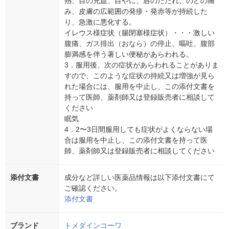
熱、目の充血、目やに、唇のただれ、のどの痛
み、皮膚の広範囲の発疹・発赤等が持続した
り、急激に悪化する。
イレウス様症状（腸閉塞様症状）・・・激しい
腹痛、ガス排出（おなら）の停止、嘔吐、腹部
膨満感を伴う著しい便秘があらわれる。
3．服用後、次の症状があらわれることがありま
すので、このような症状の持続又は増強が見ら
れた場合には、服用を中止し、この添付文書を
持って医師、薬剤師又は登録販売者に相談して
ください
眠気
4．2〜3日間服用しても症状がよくならない場
合は服用を中止し、この添付文書を持って医
師、薬剤師又は登録販売者に相談してください
添付文書
成分など詳しい医薬品情報は以下添付文書にて
ご確認ください。
添付文書
ブランド
トメダインコーワ