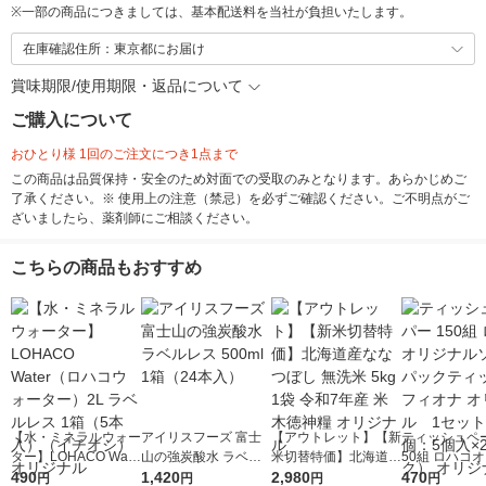
※
一部の商品につきましては、基本配送料を当社が負担いたします。
在庫確認住所：東京都にお届け
賞味期限/使用期限・返品について
ご購入について
おひとり様 1回のご注文につき1点まで
この商品は品質保持・安全のため対面での受取のみとなります。あらかじめご
了承ください。※ 使用上の注意（禁忌）を必ずご確認ください。ご不明点がご
ざいましたら、薬剤師にご相談ください。
こちらの商品もおすすめ
【水・ミネラルウォー
アイリスフーズ 富士
【アウトレット】【新
ティッシュペー
ター】LOHACO Wate
山の強炭酸水 ラベル
米切替特価】北海道産
50組 ロハコ
r（ロハコウォータ
490
レス 500ml 1箱（24
1,420
ななつぼし 無洗米 5k
2,980
ルソフトパッ
470
円
円
円
円