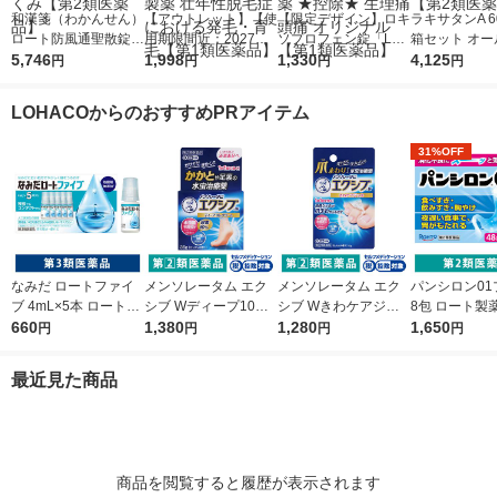
和漢箋（わかんせん）
【アウトレット】【使
【限定デザイン】ロキ
ラキサタンA 6
ロート防風通聖散錠満
用期限間近：2027年5
ソプロフェン錠「L
箱セット オー
量a 372錠 ロート製薬
5,746
月】リアップＥＸジェ
1,998
S」 解熱鎮痛剤 12錠
1,330
工業 便秘薬 
4,125
円
円
円
円
★控除★ 肥満 便秘 む
ット 100mL 大正製薬
5袋セット セントラル
便秘 便秘に伴
くみ【第2類医薬品】
壮年性脱毛症における
製薬 ★控除★ 生理痛
れ【第2類医
LOHACOからのおすすめPRアイテム
発毛・育毛【第1類医
頭痛 オリジナル【第1
薬品】
類医薬品】
31%OFF
なみだ ロートファイ
メンソレータム エク
メンソレータム エク
パンシロン01
ブ 4mL×5本 ロート製
シブ Wディープ10ク
シブ Wきわケアジェ
8包 ロート製
薬 目薬 乾き目 疲れ目
660
リーム ロート製薬★
1,380
ル 15g ロート製薬 ★
1,280
すぎ・飲みす
1,650
円
円
円
円
【第3類医薬品】
控除★ 塗り薬 水虫治
控除★ 塗り薬 爪周り
けに【第2類
療薬 せっけんの香り
の水虫治療薬【指定第
最近見た商品
（イチオシ）【指定第
2類医薬品】
2類医薬品】
商品を閲覧すると履歴が表示されます