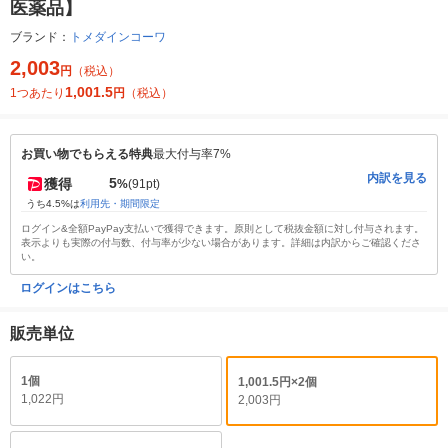
医薬品】
ブランド：
トメダインコーワ
2,003
円
（税込）
1,001.5
1つあたり
円
（税込）
お買い物でもらえる特典
最大付与率7%
内訳を見る
5
獲得
%
(91pt)
うち4.5%は
利用先・期間限定
ログイン&全額PayPay支払いで獲得できます。原則として税抜金額に対し付与されます。
表示よりも実際の付与数、付与率が少ない場合があります。詳細は内訳からご確認くださ
い。
ログインはこちら
販売単位
1個
1,001.5円×2個
1,022円
2,003円