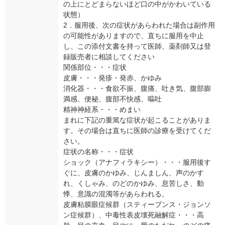
の上にとどまらないほど口の中がかわいている
状態）
2．服用後、次の症状があらわれた場合は副作用
の可能性がありますので、直ちに服用を中止
し、この添付文書を持って医師、薬剤師又は登
録販売者に相談してください
関係部位・・・症状
皮膚・・・発疹・発赤、かゆみ
消化器・・・食欲不振、腹痛、吐き気、腹部膨
満感、便秘、腹部不快感、嘔吐
精神神経系・・・めまい
まれに下記の重篤な症状が起こることがありま
す。その場合は直ちに医師の診療を受けてくだ
さい。
症状の名称・・・症状
ショック（アナフィラキシー）・・・服用後す
ぐに、皮膚のかゆみ、じんましん、声のかす
れ、くしゃみ、のどのかゆみ、息苦しさ、動
悸、意識の混濁等があらわれる。
皮膚粘膜眼症候群（スティーブンス・ジョンソ
ン症候群）、中毒性表皮壊死融解症・・・高