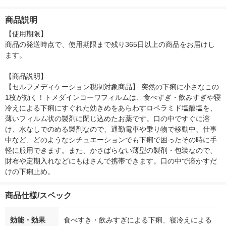
ー）2L ラベルレス 1
本入）
g 1袋 令和7年産 米 木
シュ フィオナ
箱（5本入）（イチオ
徳神糧 オリジナル
ナル 1セット
商品説明
シ） オリジナル
個：5個入×2
オリジナル
【使用期限】

商品の発送時点で、使用期限まで残り365日以上の商品をお届けし
ます。

【商品説明】

【セルフメディケーション税制対象商品】 突然の下痢に小さなこの
1枚が効く！トメダインコーワフィルムは、食べすぎ・飲みすぎや寝
冷えによる下痢にすぐれた効きめをあらわすロペラミド塩酸塩を、
薄いフィルム状の製剤に閉じ込めたお薬です。口の中ですぐに溶
け、水なしでのめる製剤なので、通勤電車や乗り物で移動中、仕事
中など、どのようなシチュエーションでも下痢で困ったその時に手
軽に服用できます。また、かさばらない薄型の製剤・包装なので、
財布や定期入れなどにもはさんで携帯できます。口の中で溶かすだ
けの下痢止め。
商品仕様/スペック
効能・効果
食べすき・飲みすぎによる下痢、寝冷えによる