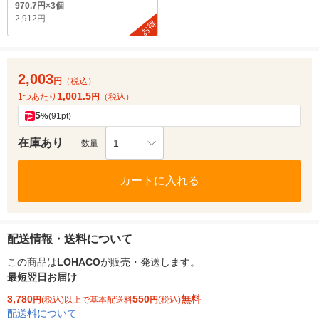
970.7円×3個
2,912円
お得
2,003
円
（税込）
1,001.5
1つあたり
円
（税込）
5
%
(91pt)
在庫あり
1
数量
カートに入れる
配送情報・送料について
この商品は
LOHACO
が販売・発送します。
最短翌日お届け
3,780
550
無料
円
(税込)以上で基本配送料
円
(税込)
配送料について