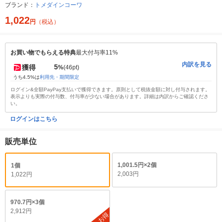
ブランド：
トメダインコーワ
1,022
円
（税込）
お買い物でもらえる特典
最大付与率11%
内訳を見る
5
獲得
%
(46pt)
うち4.5%は
利用先・期間限定
ログイン&全額PayPay支払いで獲得できます。原則として税抜金額に対し付与されます。
表示よりも実際の付与数、付与率が少ない場合があります。詳細は内訳からご確認くださ
い。
ログインはこちら
販売単位
1,001.5円×2個
1個
2,003円
1,022円
970.7円×3個
2,912円
お得