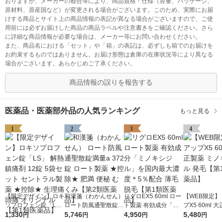
おりますが、メーカーの都合等により、商品規格・仕様（容量、パッケージ、
原材料、原産国など）が変更される場合がございます。このため、実際にお届
けする商品とサイト上の商品情報の表記が異なる場合がございますので、ご使
用前には必ずお届けした商品の商品ラベルや注意書きをご確認ください。さら
に詳細な商品情報が必要な場合は、メーカー等にお問い合わせください。
また、商品名における「セット」や「箱」の表記は、必ずしも箱でのお届けを
お約束するものではありません。お届け形態は倉庫の在庫状況等により異なる
場合がございます。あらかじめご了承ください。
商品情報の誤りを報告する
医薬品・医薬部外品の人気ランキング
もっと見る
1
2
3
4
【限定デザイン】ロキ
和漢箋（わかんせん）
リグロEX5 60ml ロー
【WEB限定】
ソプロフェン錠「L
ロート防風通聖散錠満
ト製薬 有効成分「ミ
プX5 60ml 
S」 解熱鎮痛剤 12錠
1,330
量a 372錠 ロート製薬
5,746
ノキシジル」を国内最
4,950
ミノキシジル 
5,480
円
円
円
円