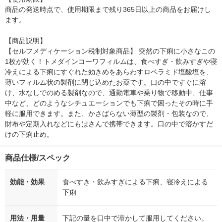
商品の発送時点で、使用期限まで残り365日以上の商品をお届けし
ます。

【商品説明】

【セルフメディケーション税制対象商品】 突然の下痢に小さなこの
1枚が効く！トメダインコーワフィルムは、食べすぎ・飲みすぎや寝
冷えによる下痢にすぐれた効きめをあらわすロペラミド塩酸塩を、
薄いフィルム状の製剤に閉じ込めたお薬です。口の中ですぐに溶
け、水なしでのめる製剤なので、通勤電車や乗り物で移動中、仕事
中など、どのようなシチュエーションでも下痢で困ったその時に手
軽に服用できます。また、かさばらない薄型の製剤・包装なので、
財布や定期入れなどにもはさんで携帯できます。口の中で溶かすだ
けの下痢止め。
商品仕様/スペック
効能・効果
食べすき・飲みすぎによる下痢、寝冷えによる
下痢
用法・用量
下記の量を口中で溶かして服用してください。