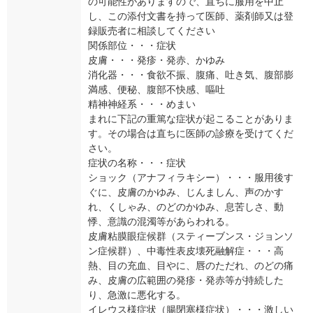
の可能性がありますので、直ちに服用を中止
し、この添付文書を持って医師、薬剤師又は登
録販売者に相談してください
関係部位・・・症状
皮膚・・・発疹・発赤、かゆみ
消化器・・・食欲不振、腹痛、吐き気、腹部膨
満感、便秘、腹部不快感、嘔吐
精神神経系・・・めまい
まれに下記の重篤な症状が起こることがありま
す。その場合は直ちに医師の診療を受けてくだ
さい。
症状の名称・・・症状
ショック（アナフィラキシー）・・・服用後す
ぐに、皮膚のかゆみ、じんましん、声のかす
れ、くしゃみ、のどのかゆみ、息苦しさ、動
悸、意識の混濁等があらわれる。
皮膚粘膜眼症候群（スティーブンス・ジョンソ
ン症候群）、中毒性表皮壊死融解症・・・高
熱、目の充血、目やに、唇のただれ、のどの痛
み、皮膚の広範囲の発疹・発赤等が持続した
り、急激に悪化する。
イレウス様症状（腸閉塞様症状）・・・激しい