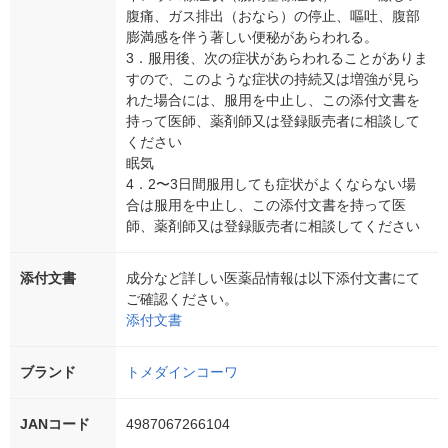
腹痛、ガス排出（おなら）の停止、嘔吐、腹部
膨満感を伴う著しい便秘があらわれる。
3．服用後、次の症状があらわれることがありま
すので、このような症状の持続又は増強が見ら
れた場合には、服用を中止し、この添付文書を
持って医師、薬剤師又は登録販売者に相談して
ください
眠気
4．2〜3日間服用しても症状がよくならない場
合は服用を中止し、この添付文書を持って医
師、薬剤師又は登録販売者に相談してください
添付文書
成分など詳しい医薬品情報は以下添付文書にて
ご確認ください。
添付文書
ブランド
トメダインコーワ
JANコード
4987067266104