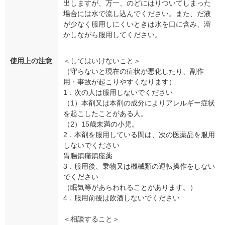
出しますが、万一、のどにはりついてしまった
場合には水で流し込んでください。また、だ液
が少なく服用しにくいときは水を口に含み、溶
かしながら服用してください。
使用上の注意
＜してはいけないこと＞
（守らないと現在の症状が悪化したり、副作
用・事故が起こりやすくなります）
1．次の人は服用しないでください
（1）本剤又は本剤の成分によりアレルギー症状
を起こしたことがある人。
（2）15歳未満の小児。
2．本剤を服用している間は、次の医薬品を服用
しないでください
胃腸鎮痛鎮痙薬
3．服用後、乗物又は機械類の運転操作をしない
でください
（眠気等があらわれることがあります。）
4．服用前後は飲酒しないでください
＜相談すること＞