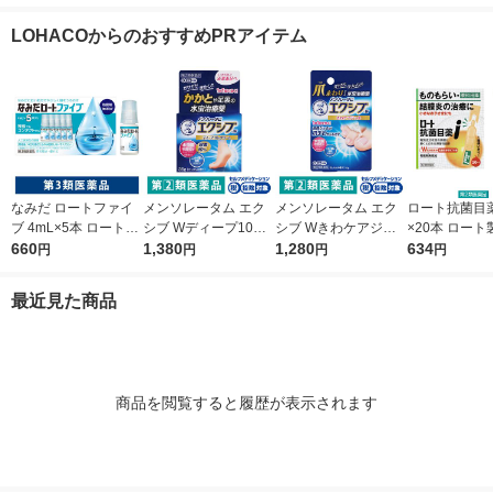
5袋セット セントラル
★控除★ 肥満 便秘 む
大濃度＊5％配合 薄毛
【第1類医薬
製薬 ★控除★ 生理痛
くみ【第2類医薬品】
脱毛【第1類医薬品】
LOHACOからのおすすめPRアイテム
頭痛 オリジナル【第1
類医薬品】
なみだ ロートファイ
メンソレータム エク
メンソレータム エク
ロート抗菌目薬i 
ブ 4mL×5本 ロート製
シブ Wディープ10ク
シブ Wきわケアジェ
×20本 ロート
薬 目薬 乾き目 疲れ目
660
リーム ロート製薬★
1,380
ル 15g ロート製薬 ★
1,280
薬 ものもらい
634
円
円
円
円
【第3類医薬品】
控除★ 塗り薬 水虫治
控除★ 塗り薬 爪周り
使い切り 目の
療薬 せっけんの香り
の水虫治療薬【指定第
（イチオシ）
最近見た商品
（イチオシ）【指定第
2類医薬品】
医薬品】
2類医薬品】
商品を閲覧すると履歴が表示されます