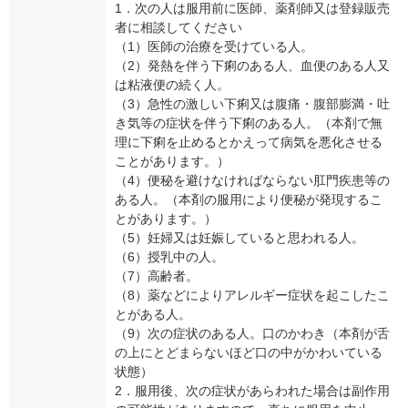
1．次の人は服用前に医師、薬剤師又は登録販売
者に相談してください
（1）医師の治療を受けている人。
（2）発熱を伴う下痢のある人、血便のある人又
は粘液便の続く人。
（3）急性の激しい下痢又は腹痛・腹部膨満・吐
き気等の症状を伴う下痢のある人。（本剤で無
理に下痢を止めるとかえって病気を悪化させる
ことがあります。）
（4）便秘を避けなければならない肛門疾患等の
ある人。（本剤の服用により便秘が発現するこ
とがあります。）
（5）妊婦又は妊娠していると思われる人。
（6）授乳中の人。
（7）高齢者。
（8）薬などによりアレルギー症状を起こしたこ
とがある人。
（9）次の症状のある人。口のかわき（本剤が舌
の上にとどまらないほど口の中がかわいている
状態）
2．服用後、次の症状があらわれた場合は副作用