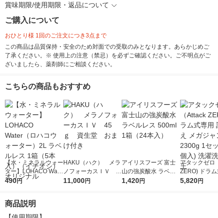
賞味期限/使用期限・返品について
ご購入について
おひとり様 1回のご注文につき3点まで
この商品は品質保持・安全のため対面での受取のみとなります。あらかじめご
了承ください。※ 使用上の注意（禁忌）を必ずご確認ください。ご不明点がご
ざいましたら、薬剤師にご相談ください。
こちらの商品もおすすめ
【水・ミネラルウォー
HAKU（ハク） メラ
アイリスフーズ 富士
アタックゼロ（A
ター】LOHACO Wate
ノフォーカスＩＶ 4
山の強炭酸水 ラベル
ZERO) ドラ
r（ロハコウォータ
490
5ｇ 資生堂 おまけ
11,000
レス 500ml 1箱（24
1,420
詰め替え メガ
5,820
円
円
円
円
ー）2L ラベルレス 1
付き
本入）
ボ 2300g 1
箱（5本入）（イチオ
個入) 洗濯洗剤
商品説明
シ） オリジナル
【使用期限】
