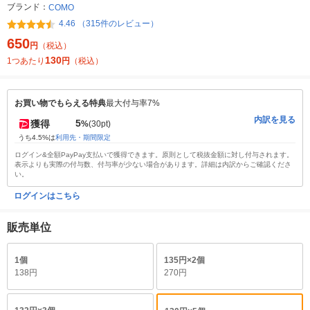
ブランド：
COMO
4.46 （315件のレビュー）
650
円
（税込）
130
1つあたり
円
（税込）
お買い物でもらえる特典
最大付与率7%
内訳を見る
5
獲得
%
(30pt)
うち4.5%は
利用先・期間限定
ログイン&全額PayPay支払いで獲得できます。原則として税抜金額に対し付与されます。
表示よりも実際の付与数、付与率が少ない場合があります。詳細は内訳からご確認くださ
い。
ログインはこちら
販売単位
1個
135円×2個
138円
270円