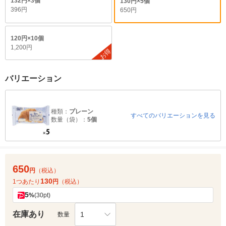
132円×3個
130円×5個
396円
650円
120円×10個
1,200円
お得
バリエーション
種類：
プレーン
すべてのバリエーションを見る
数量（袋）：
5個
650
円
（税込）
130
1つあたり
円
（税込）
5
%
(30pt)
在庫あり
1
数量