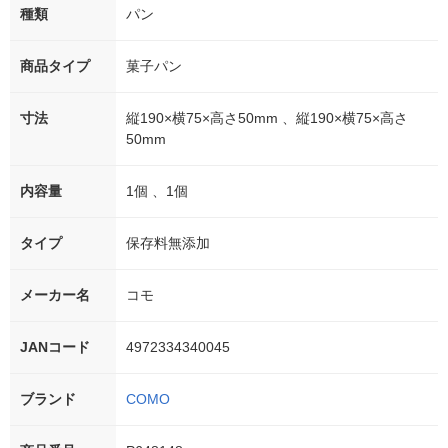
種類
パン
商品タイプ
菓子パン
寸法
縦190×横75×高さ50mm 、縦190×横75×高さ
50mm
内容量
1個 、1個
タイプ
保存料無添加
メーカー名
コモ
JANコード
4972334340045
ブランド
COMO