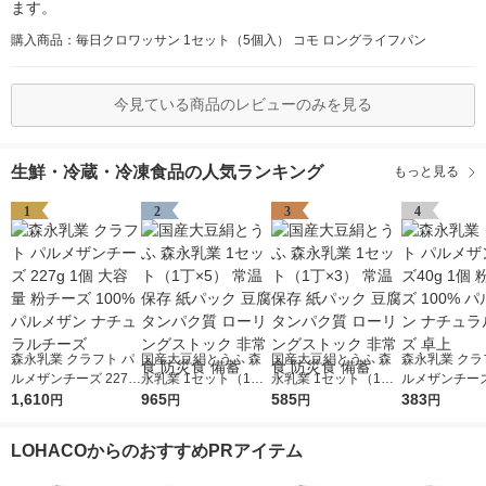
ます。
購入商品：毎日クロワッサン 1セット（5個入） コモ ロングライフパン
今見ている商品のレビューのみを見る
生鮮・冷蔵・冷凍食品の人気ランキング
もっと見る
1
2
3
4
森永乳業 クラフト パ
国産大豆絹とうふ 森
国産大豆絹とうふ 森
森永乳業 クラ
ルメザンチーズ 227g
永乳業 1セット（1丁×
永乳業 1セット（1丁×
ルメザンチーズ4
1個 大容量 粉チーズ 1
1,610
5） 常温保存 紙パッ
965
3） 常温保存 紙パッ
585
個 粉チーズ 1
383
円
円
円
円
00% パルメザン ナチ
ク 豆腐 タンパク質 ロ
ク 豆腐 タンパク質 ロ
ルメザン ナチ
ュラルチーズ
ーリングストック 非
ーリングストック 非
チーズ 卓上
LOHACOからのおすすめPRアイテム
常食 防災食 備蓄
常食 防災食 備蓄