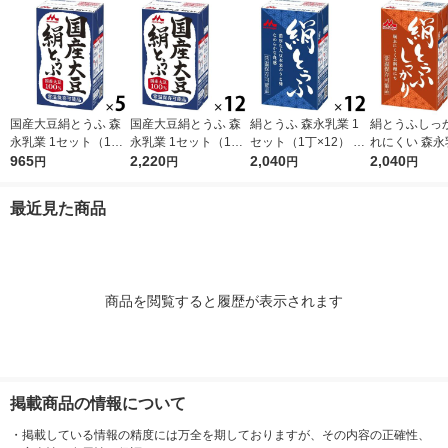
国産大豆絹とうふ 森
国産大豆絹とうふ 森
絹とうふ 森永乳業 1
絹とうふしっか
永乳業 1セット（1丁×
永乳業 1セット（1丁×
セット（1丁×12） 常
れにくい 森永
5） 常温保存 紙パッ
965
12） 常温保存 紙パッ
2,220
温保存 紙パック 豆腐
2,040
セット（1丁×1
2,040
円
円
円
円
ク 豆腐 タンパク質 ロ
ク 豆腐 タンパク質 ロ
タンパク質 ローリン
温保存 紙パッ
ーリングストック 非
ーリングストック 非
グストック 非常食 防
タンパク質 ロ
最近見た商品
常食 防災食 備蓄
常食 防災食 備蓄
災食 備蓄
グストック 備
商品を閲覧すると履歴が表示されます
掲載商品の情報について
・
掲載している情報の精度には万全を期しておりますが、その内容の正確性、