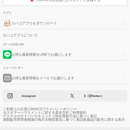
LOHACOをお気に入りストアに登録する
アプリ
ロハコアプリをダウンロード
ロハコアプリについて
ロハコ公式LINE
お得な最新情報をLINEでお届けします
ニュースレター
お得な最新情報をメールでお届けします
Instagram
X（旧Twitter）
ご利用上の注意
LOHACOプライバシーポリシー
カスタマーハラスメントに対する基本方針
ご利用規約
アスクルのサイバーセキュリティ
特定商取引法に基づく表記
酒類販売管理者標識の掲示
古物営業法に基づく表記
医薬品の販売に関する表示