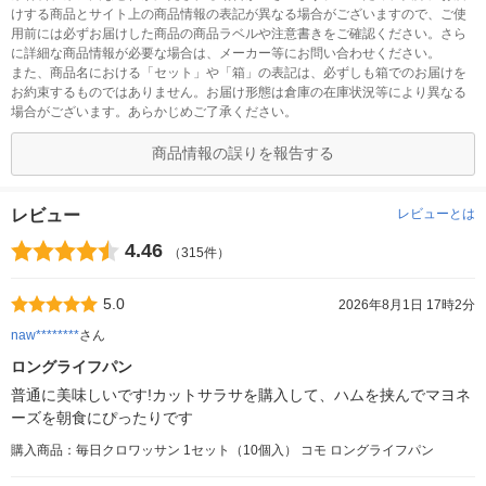
けする商品とサイト上の商品情報の表記が異なる場合がございますので、ご使
用前には必ずお届けした商品の商品ラベルや注意書きをご確認ください。さら
に詳細な商品情報が必要な場合は、メーカー等にお問い合わせください。
また、商品名における「セット」や「箱」の表記は、必ずしも箱でのお届けを
お約束するものではありません。お届け形態は倉庫の在庫状況等により異なる
場合がございます。あらかじめご了承ください。
商品情報の誤りを報告する
レビュー
レビューとは
4.46
（315件）
5.0
2026年8月1日 17時2分
naw********
さん
ロングライフパン
普通に美味しいです!カットサラサを購入して、ハムを挟んでマヨネ
ーズを朝食にぴったりです
購入商品：毎日クロワッサン 1セット（10個入） コモ ロングライフパン