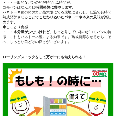
・・・一般的なパンの発酵時間は1時間程。
コモパンはなんと
10時間発酵に費やします。
パネトーネ種の発酵力が最大限にでる環境に合わせ、低温で長時間
熟成発酵させることで
こだわりぬいたパネトーネ本来の風味が楽し
めます。
◆しっとり食感
・・・
水分量が少ないけれど、しっとりしている
のがコモパンの特
徴。これもパネトーネ種による効果です。熟成発酵させるからこそ
の、しっとり口どけの良さがございます。
ローリングストックをして万が一にも備えられる！