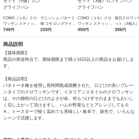
COMO（コモ）クロ
デニッシュ バター 1
COMO（コモ）クロ
毎日クロワッサ
ワッサン スティック
個 コモ ロングライフ
ワッサン スティック
ット（3個入）
ショコラ 1セット（5
740
パン
220
ショコラ 1セット（3
450
ロングライフ
396
円
円
円
円
個）ロングライフパン
個）ロングライフパン
商品説明
【賞味期限】

商品の発送時点で、賞味期限まで残り16日以上の商品をお届けしま
す。

【商品説明】

パネトーネ種を使用し長時間熟成発酵させた、口どけの良いプレー
ンタイプのクロワッサンです。イタリアンスタイルのクロワッサン
は、その独特の口どけのよさが命。何もつけずそのままでもおいし
く召し上がって頂けますし、ハムや野菜などとアレンジしてもＯ
Ｋ。トースターで軽く温めても美味しい.食卓で、旅先で、いろんな
シーンで活躍します。