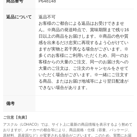
商品番号
P648148
返品について
返品不可
お客様のご都合による返品はお受けできませ
ん。※商品の発送時点で、賞味期限まで残り16
日以上の商品をお届けします。※商品の色や質
感を出来るだけ忠実に再現するよう心がけてい
ますが実物と若干異なる場合がございます。※
多くのお客様にご利用いただくため、同一のお
客様からの大量のご注文、同一のお届け先への
大量のご注文は、ご注文のキャンセルをさせて
いただく場合がございます。※一緒にご注文す
る商品、またはお届け地域等により翌日配達が
できない場合があります。
備考
ご注意【免責】
アスクル（LOHACO）では、サイト上に最新の商品情報を表示するよう努めて
おりますが、メーカーの都合等により、商品規格・仕様（容量、パッケージ、
原材料、原産国など）が変更される場合がございます。このため、実際にお届