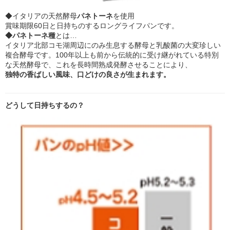
◆イタリアの天然酵母
パネトーネ
を使用
賞味期限60日と日持ちのするロングライフパンです。
◆パネトーネ種
とは…
イタリア北部コモ湖周辺にのみ生息する酵母と乳酸菌の大変珍しい
複合酵母です。100年以上も前から伝統的に受け継がれている特別
な天然酵母で、これを長時間熟成発酵させることにより、
独特の香ばしい風味、口どけの良さが生まれます。
どうして日持ちするの？