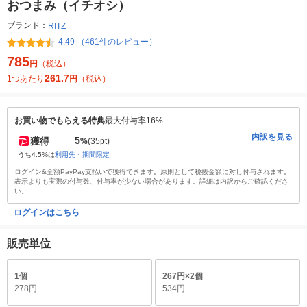
おつまみ（イチオシ）
ブランド：
RITZ
4.49 （461件のレビュー）
785
円
（税込）
261.7
1つあたり
円
（税込）
お買い物でもらえる特典
最大付与率16%
内訳を見る
5
獲得
%
(35pt)
うち4.5%は
利用先・期間限定
ログイン&全額PayPay支払いで獲得できます。原則として税抜金額に対し付与されます。
表示よりも実際の付与数、付与率が少ない場合があります。詳細は内訳からご確認くださ
い。
ログインはこちら
販売単位
1個
267円×2個
278円
534円