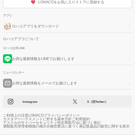
LOHACOをお気に入りストアに登録する
アプリ
ロハコアプリをダウンロード
ロハコアプリについて
ロハコ公式LINE
お得な最新情報をLINEでお届けします
ニュースレター
お得な最新情報をメールでお届けします
Instagram
X（旧Twitter）
ご利用上の注意
LOHACOプライバシーポリシー
カスタマーハラスメントに対する基本方針
ご利用規約
アスクルのサイバーセキュリティ
特定商取引法に基づく表記
酒類販売管理者標識の掲示
古物営業法に基づく表記
医薬品の販売に関する表示