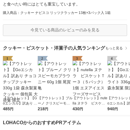
と食べたい時にはとても重宝しています。
購入商品：クッキー ナビスコ リッツクラッカー 13枚×3パック入 1箱
今見ている商品のレビューのみを見る
クッキー・ビスケット・洋菓子の人気ランキング
もっと見る
1
2
3
4
【アウトレット】【G
【アウトレット】ブル
【アウトレット】nute
【アウトレッ
oエシカル】訳あり チ
ーノ クリスピーモカ
lla ヌテラ ビスケッ
oエシカル】訳
ョコチップクッキー 3
485
ブラウニー 60g 1個
218
トＴー３（５パック）
430
ーンライト 33
940
円
円
円
円
30g 1袋 森永製菓 ク
尾賀亀
1個 エヌアイエスフー
森永製菓 限定
ッキー 個包装 大容量
ズサービス
LOHACOからのおすすめPRアイテム
限定