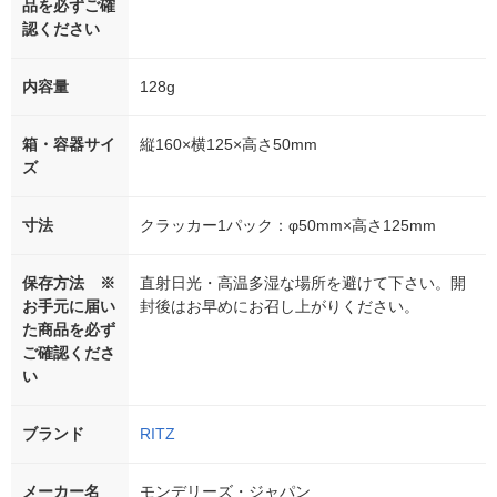
品を必ずご確
認ください
内容量
128g
箱・容器サイ
縦160×横125×高さ50mm
ズ
寸法
クラッカー1パック：φ50mm×高さ125mm
保存方法 ※
直射日光・高温多湿な場所を避けて下さい。開
お手元に届い
封後はお早めにお召し上がりください。
た商品を必ず
ご確認くださ
い
ブランド
RITZ
メーカー名
モンデリーズ・ジャパン