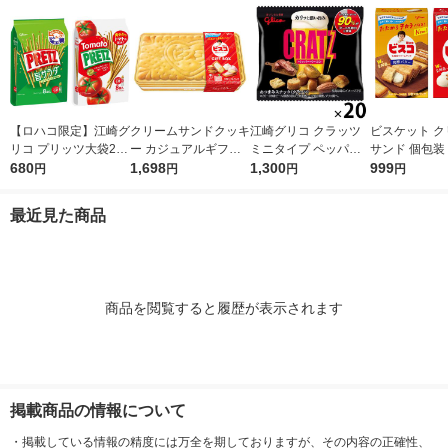
【ロハコ限定】江崎グ
クリームサンドクッキ
江崎グリコ クラッツ
ビスケット ク
リコ プリッツ大袋2種
ー カジュアルギフト
ミニタイプ ペッパー
サンド 個包装
セット（旨サラダ、熟
680
ビスコ GIFTBOX 1
1,698
ベーコン 20袋 お
1,300
りサイズ ビス
999
円
円
円
円
トマト×各1袋） プ
個
つまみ スナック菓子
バター 2種アソ
レッツェル スナック
（イチオシ）
セット（1個×
最近見た商品
菓子 おつまみ
商品を閲覧すると履歴が表示されます
掲載商品の情報について
・
掲載している情報の精度には万全を期しておりますが、その内容の正確性、