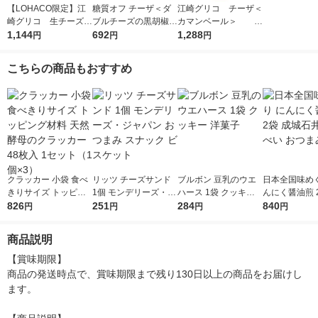
【LOHACO限定】江
糖質オフ チーザ＜ダ
江崎グリコ チーザ＜
崎グリコ 生チーズの
ブルチーズの黒胡椒仕
カマンベール＞ 5
チーザ 2種アソートセ
1,144
立て＞ 3個 江崎グリ
692
袋 おつまみ スナッ
1,288
円
円
円
ット
コ おつまみ スナック
ク菓子
菓子
こちらの商品もおすすめ
クラッカー 小袋 食べ
リッツ チーズサンド
ブルボン 豆乳のウエ
日本全国味めぐ
きりサイズ トッピン
1個 モンデリーズ・ジ
ハース 1袋 クッキー
んにく醤油煎 
グ材料 天然酵母のク
826
ャパン おつまみ スナ
251
洋菓子
284
城石井 せんべ
840
円
円
円
円
ラッカー 48枚入 1セ
ック ビスケット
まみ
ット（1個×3）
商品説明
【賞味期限】

商品の発送時点で、賞味期限まで残り130日以上の商品をお届けし
ます。
