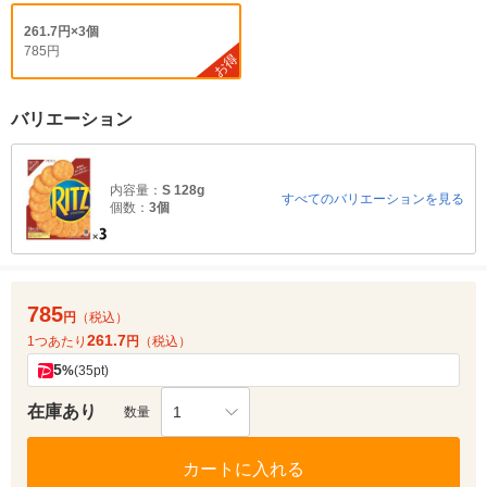
261.7円×3個
785円
お得
バリエーション
内容量：
S 128g
すべてのバリエーションを見る
個数：
3個
785
円
（税込）
261.7
1つあたり
円
（税込）
5
%
(35pt)
在庫あり
1
数量
カートに入れる