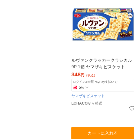
ルヴァンクラッカークラシカル
9P 1箱 ヤマザキビスケット
348
円
（税込）
ログイン&全額PayPay支払いで
5
%
ヤマザキビスケット
LOHACO
から発送
カートに入れる