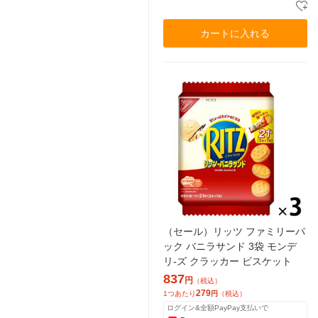
カートに入れる
（セール）リッツ ファミリーパ
ック バニラサンド 3袋 モンデ
リ-ズ クラッカー ビスケット
837
円
（税込）
279
1つあたり
円
（税込）
ログイン&全額PayPay支払いで