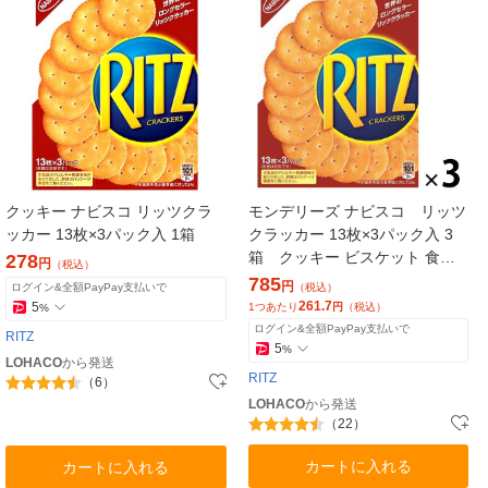
クッキー ナビスコ リッツクラ
モンデリーズ ナビスコ リッツ
ッカー 13枚×3パック入 1箱
クラッカー 13枚×3パック入 3
箱 クッキー ビスケット 食べ
278
円
（税込）
きりサイズ おつまみ（イチオ
785
円
ログイン&全額PayPay支払いで
（税込）
シ）
261.7
5
1つあたり
円
（税込）
%
ログイン&全額PayPay支払いで
RITZ
5
%
LOHACO
から発送
RITZ
（6）
LOHACO
から発送
（22）
カートに入れる
カートに入れる