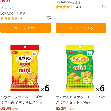
5
%
LOHACO
から発送
（30）
ブルボン
LOHACO
から発送
（20）
カートに入れる
カートに入れる
ルヴァンプライムチーズサンド
ヤマザキビスケット レモンパッ
ミニ 6袋 ヤマザキビスケット
クミニ 1セット（6袋）
620
620
円
円
（税込）
（税込）