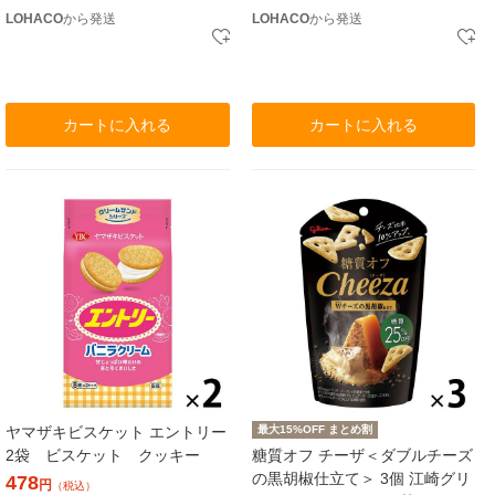
LOHACO
から発送
LOHACO
から発送
カートに入れる
カートに入れる
ヤマザキビスケット エントリー
最大15%OFF まとめ割
2袋 ビスケット クッキー
糖質オフ チーザ＜ダブルチーズ
の黒胡椒仕立て＞ 3個 江崎グリ
478
円
（税込）