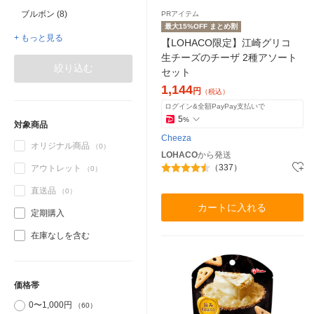
ブルボン (8)
PRアイテム
最大15%OFF まとめ割
+ もっと見る
【LOHACO限定】江崎グリコ
生チーズのチーザ 2種アソート
絞り込む
セット
1,144
円
（税込）
ログイン&全額PayPay支払いで
5
%
対象商品
Cheeza
オリジナル商品
（0）
LOHACO
から発送
（337）
アウトレット
（0）
直送品
（0）
カートに入れる
定期購入
在庫なしを含む
価格帯
0〜1,000円
（60）