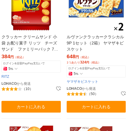
クラッカー クリームサンド 小
ルヴァンクラッカークラシカル
袋 お配り菓子 リッツ チーズ
9P 1セット（2箱） ヤマザキビ
サンド ファミリーパック 7袋
スケット
入 1個
384
648
円
円
（税込）
（税込）
324
1つあたり
円
（税込）
ログイン&全額PayPay支払いで
5
ログイン&全額PayPay支払いで
%
5
%
RITZ
ヤマザキビスケット
LOHACO
から発送
LOHACO
から発送
（10）
（50）
カートに入れる
カートに入れる