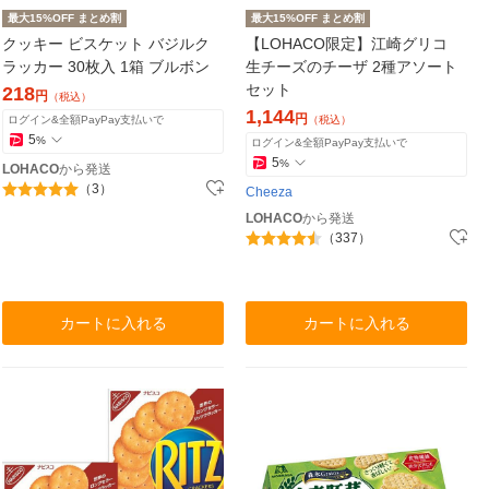
最大15%OFF まとめ割
最大15%OFF まとめ割
クッキー ビスケット バジルク
【LOHACO限定】江崎グリコ
ラッカー 30枚入 1箱 ブルボン
生チーズのチーザ 2種アソート
セット
218
円
（税込）
1,144
円
ログイン&全額PayPay支払いで
（税込）
5
%
ログイン&全額PayPay支払いで
5
%
LOHACO
から発送
（3）
Cheeza
LOHACO
から発送
（337）
カートに入れる
カートに入れる