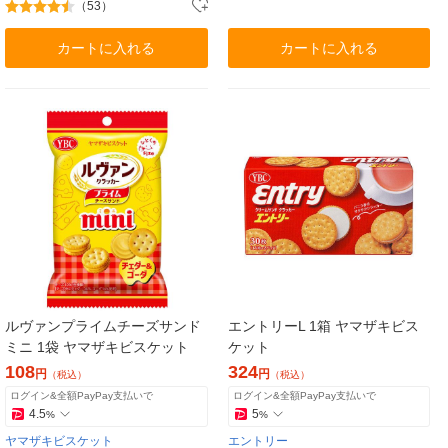
（53）
カートに入れる
カートに入れる
ルヴァンプライムチーズサンド
エントリーL 1箱 ヤマザキビス
ミニ 1袋 ヤマザキビスケット
ケット
108
324
円
円
（税込）
（税込）
ログイン&全額PayPay支払いで
ログイン&全額PayPay支払いで
4.5
5
%
%
ヤマザキビスケット
エントリー