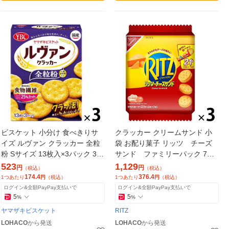
ビスケット 小分け 食べきりサ
クラッカー クリームサンド 小
イズ ルヴァン クラッカー 全粒
袋 お配り菓子 リッツ チーズ
粉 Sサイズ 13枚入×3パック 3個
サンド ファミリーパック 7袋
ヤマザキビスケット
入 1セット（1個×3）
523
1,129
円
円
（税込）
（税込）
174.4
376.4
1つあたり
円
（税込）
1つあたり
円
（税込）
ログイン&全額PayPay支払いで
ログイン&全額PayPay支払いで
5
5
%
%
ヤマザキビスケット
RITZ
LOHACO
から発送
LOHACO
から発送