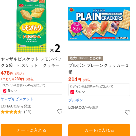
ヤマザキビスケット レモンパッ
最大15%OFF まとめ割
ク 2袋 ビスケット クッキー
ブルボン プレーンクラッカー 1
箱
478
円
（税込）
214
239
1つあたり
円
（税込）
円
（税込）
ログイン&全額PayPay支払いで
ログイン&全額PayPay支払いで
5
%
5
%
ヤマザキビスケット
ブルボン
LOHACO
から発送
LOHACO
から発送
（45）
カートに入れる
カートに入れる