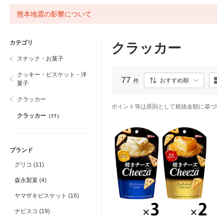
熊本地震の影響について
カテゴリ
クラッカー
スナック・お菓子
クッキー・ビスケット・洋
77
おすすめ順
件
菓子
クラッカー
ポイント等は原則として税抜金額に基づ
クラッカー
（77）
ブランド
グリコ (11)
森永製菓 (4)
ヤマザキビスケット (16)
ナビスコ (19)