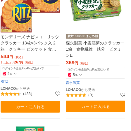
モンデリーズ ナビスコ リッツ
最大15%OFF まとめ割
クラッカー 13枚×3パック入 2
森永製菓 小麦胚芽のクラッカー
箱 クッキー ビスケット 食べ
1箱 食物繊維 鉄分 ビタミ
きりサイズ おつまみ
ンE
534
円
（税込）
369
267
1つあたり
円
（税込）
円
（税込）
ログイン&全額PayPay支払いで
ログイン&全額PayPay支払いで
5
%
5
%
RITZ
森永製菓
LOHACO
から発送
LOHACO
から発送
（433）
（9）
カートに入れる
カートに入れる