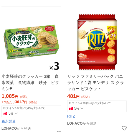
小麦胚芽のクラッカー 3箱 森
リッツ ファミリーパック バニ
永製菓 食物繊維 鉄分 ビタ
ラサンド 1袋 モンデリ-ズ クラ
ミンE
ッカー ビスケット
1,085
481
円
円
（税込）
（税込）
361.7
1つあたり
円
（税込）
ログイン&全額PayPay支払いで
ログイン&全額PayPay支払いで
5
%
5
%
RITZ
森永製菓
LOHACO
から発送
LOHACO
から発送