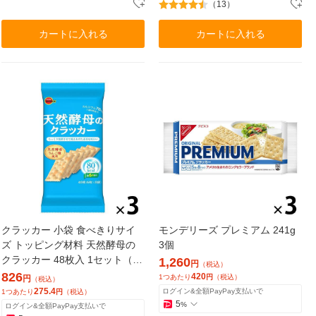
（13）
カートに入れる
カートに入れる
クラッカー 小袋 食べきりサイ
モンデリーズ プレミアム 241g
ズ トッピング材料 天然酵母の
3個
クラッカー 48枚入 1セット（1
1,260
円
（税込）
個×3）
826
420
1つあたり
円
（税込）
円
（税込）
275.4
ログイン&全額PayPay支払いで
1つあたり
円
（税込）
5
%
ログイン&全額PayPay支払いで