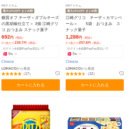
PRアイテム
PRアイテム
最大15%OFF まとめ割
最大15%OFF まとめ割
糖質オフ チーザ＜ダブルチーズ
江崎グリコ チーザ＜カマンベ
の黒胡椒仕立て＞ 3個 江崎グリ
ール＞ 5袋 おつまみ ス
コ おつまみ スナック菓子
ナック菓子
692
1,288
円
円
（税込）
（税込）
230.7
257.6
1つあたり
円
（税込）
1つあたり
円
（税込）
ログイン&全額PayPay支払いで
ログイン&全額PayPay支払いで
5
5
%
%
Cheeza
Cheeza
LOHACO
から発送
LOHACO
から発送
（17）
（22）
カートに入れる
カートに入れる