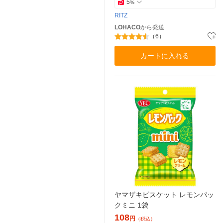
5
%
RITZ
LOHACO
から発送
（6）
カートに入れる
ヤマザキビスケット レモンパッ
クミニ 1袋
108
円
（税込）