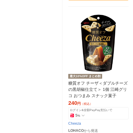
最大10%OFF まとめ割
糖質オフ チーザ＜ダブルチーズ
の黒胡椒仕立て＞ 1個 江崎グリ
コ おつまみ スナック菓子
240
円
（税込）
ログイン&全額PayPay支払いで
5
%
Cheeza
LOHACO
から発送