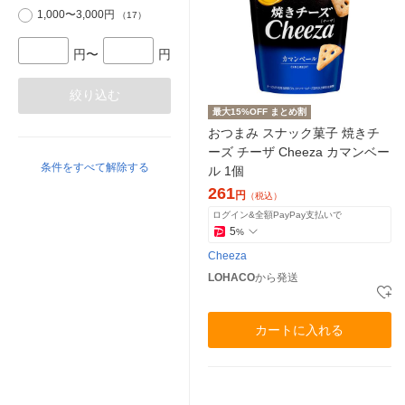
1,000〜3,000円
（17）
円〜
円
絞り込む
最大15%OFF まとめ割
おつまみ スナック菓子 焼きチ
ーズ チーザ Cheeza カマンベー
条件をすべて解除する
ル 1個
261
円
（税込）
ログイン&全額PayPay支払いで
5
%
Cheeza
LOHACO
から発送
カートに入れる