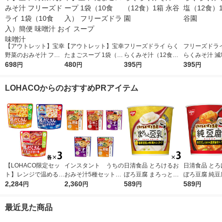
【アウトレット】宝幸
【アウトレット】宝幸
フリーズドライ らく
フリーズドライ
野菜のおみそ汁 フリ
たまごスープ 1袋（10
らくみそ汁（12食）1
らくみそ汁 減
ーズドライ 1袋（10食
698
食入） フリーズドラ
480
箱 永谷園
395
食）1箱 永谷
395
円
円
円
円
入）簡便 味噌汁 お味
イ スープ
噌汁
LOHACOからのおすすめPRアイテム
【LOHACO限定セッ
インスタント うちの
日清食品 とろけるお
日清食品 とろ
ト】レンジで温めるだ
おみそ汁5種セット
ぼろ豆腐 まろっと豆
ぼろ豆腐 純豆
け♪ 江崎グリコ クレ
2,284
1箱(25食入) アマノ
2,360
乳スープ 3個 カップ
589
ドゥブチゲ[あ
589
円
円
円
円
アおばさんの具だくさ
フーズ インスタント
スープ インスタント
し仕立ての濃
んスープ3種アソート
味噌汁
スープ
ープ] カップス
最近見た商品
セット（9食）
ンスタントスー