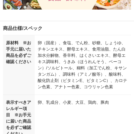
商品仕様/スペック
原材料 ※お
卵（国産）、食塩、でん粉、砂糖、しょうゆ、
手元に届いた
チキンエキス、酵母エキス、食用油脂、たん白
商品を必ずご
加水分解物、香辛料、はくさいエキス、酵母エ
確認ください
キス調味料、うきみ（ほうれんそう、ベーコ
ン）/ソルビトール、糊料（加工でん粉、キサン
タンガム）、調味料（アミノ酸等）、酸味料、
酸化防止剤（ビタミンE、ビタミンC）、カロテ
ン色素、アナトー色素、コウリャン色素
表示すべきア
卵、乳成分、小麦、大豆、鶏肉、豚肉
レルギー項
目 ※お手元
に届いた商品
を必ずご確認
ください