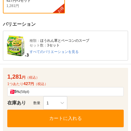
427円×3セット
1,281円
お得
バリエーション
種類：
ほうれん草とベーコンのスープ
セット数：
3セット
すべてのバリエーションを見る
1,281
円
（税込）
427
1つあたり
円
（税込）
5
%
(58pt)
在庫あり
1
数量
カートに入れる