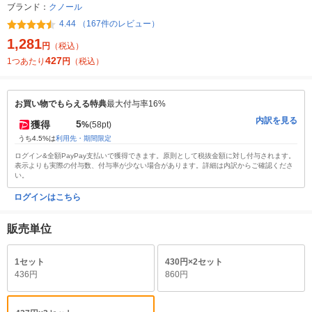
ブランド：
クノール
4.44 （167件のレビュー）
1,281
円
（税込）
427
1つあたり
円
（税込）
お買い物でもらえる特典
最大付与率16%
内訳を見る
5
獲得
%
(58pt)
うち4.5%は
利用先・期間限定
ログイン&全額PayPay支払いで獲得できます。原則として税抜金額に対し付与されます。
表示よりも実際の付与数、付与率が少ない場合があります。詳細は内訳からご確認くださ
い。
ログインはこちら
販売単位
1セット
430円×2セット
436円
860円