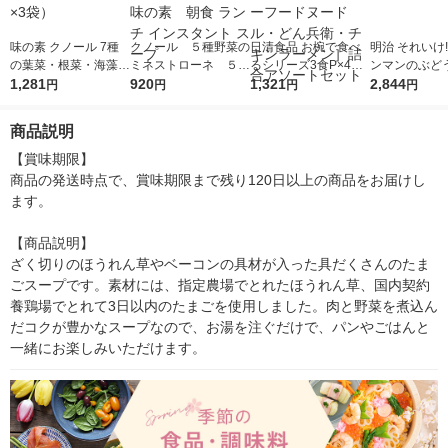
味の素 クノール 7種
クノール ５種野菜の
日清食品 お椀で食べ
明治 それいけ
の葉菜・根菜・海藻ス
ミネストローネ ５食
るシリーズ3食P×4種
ンマンのぶど
ープ 1セット（15食：
1,281
入袋 1セット（1個×
920
セット［カップヌード
1,321
ご 125ml 1箱
2,844
円
円
円
円
5食入×3袋）
2） 味の素 朝食 ラ
ル・シーフードヌード
ンチ インスタント ス
ル・どん兵衛・チキン
商品説明
ープ
ラーメン］詰合アソー
トセット
【賞味期限】

商品の発送時点で、賞味期限まで残り120日以上の商品をお届けし
ます。

【商品説明】

ざく切りのほうれん草やベーコンの具材が入った具だくさんのたま
ごスープです。素材には、指定農場でとれたほうれん草、国内契約
養鶏場でとれて3日以内のたまごを使用しました。肉と野菜を煮込ん
だコクが豊かなスープなので、お湯を注ぐだけで、パンやごはんと
一緒にお楽しみいただけます。