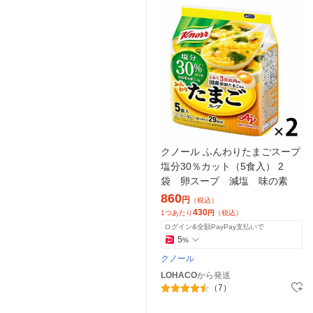
クノール ふんわりたまごスープ
塩分30％カット（5食入） 2
袋 卵スープ 減塩 味の素
860
円
（税込）
430
1つあたり
円
（税込）
ログイン&全額PayPay支払いで
5
%
クノール
LOHACO
から発送
（7）