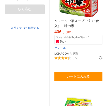
絞り込む
クノール中華スープ 1袋（5食
入） 味の素
条件をすべて解除する
436
円
（税込）
ログイン&全額PayPay支払いで
5
%
クノール
LOHACO
から発送
（90）
カートに入れる