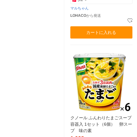
%
マルちゃん
LOHACO
から発送
カートに入れる
クノール ふんわりたまごスープ
容器入 1セット（6個） 卵スー
プ 味の素