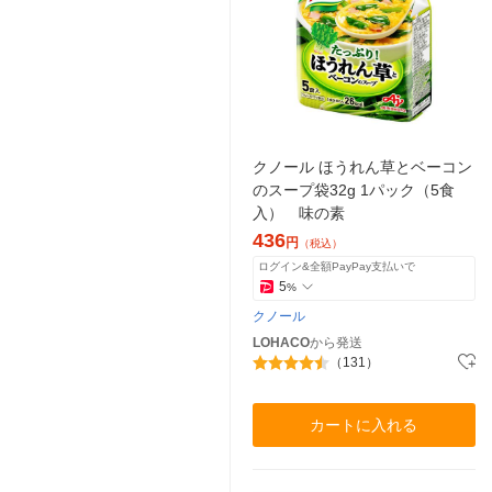
クノール ほうれん草とベーコン
のスープ袋32g 1パック（5食
入） 味の素
436
円
（税込）
ログイン&全額PayPay支払いで
5
%
クノール
LOHACO
から発送
（131）
カートに入れる