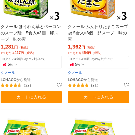
クノール ほうれん草とベーコン
クノール ふんわりたまごスープ
のスープ袋 5食入×3個 卵ス
袋 5食入×3個 卵スープ 味の
ープ 味の素
素
1,281
1,362
円
円
（税込）
（税込）
427
454
1つあたり
円
（税込）
1つあたり
円
（税込）
ログイン&全額PayPay支払いで
ログイン&全額PayPay支払いで
5
5
%
%
クノール
クノール
LOHACO
から発送
LOHACO
から発送
（22）
（21）
カートに入れる
カートに入れる