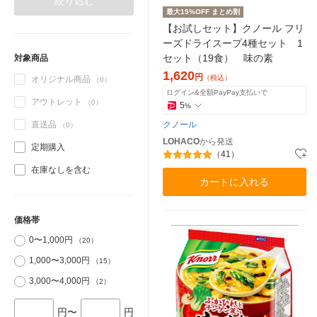
絞り込む
最大15%OFF まとめ割
【お試しセット】クノール フリ
ーズドライスープ4種セット 1
セット（19食） 味の素
対象商品
1,620
円
（税込）
オリジナル商品
（0）
ログイン&全額PayPay支払いで
アウトレット
（0）
5
%
直送品
クノール
（0）
LOHACO
から発送
定期購入
（41）
在庫なしを含む
カートに入れる
価格帯
0〜1,000円
（20）
1,000〜3,000円
（15）
3,000〜4,000円
（2）
円〜
円