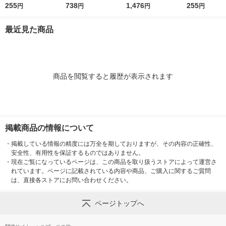
産シャインマスカット
255
ダ杏仁豆腐ミニ 215g
738
ダ杏仁豆腐ミニ 215g
1,476
だものフルーチ
255
円
円
円
円
果汁使用 150g 1個
1セット（3個）
1セット（6個）
海道産富良野
ピューレ使用 
最近見た商品
商品を閲覧すると履歴が表示されます
掲載商品の情報について
・
掲載している情報の精度には万全を期しておりますが、その内容の正確性、
安全性、有用性を保証するものではありません。
・
現在ご覧になっているページは、この商品を取り扱うストアによって運営さ
れています。ページに記載されている内容や商品、ご購入に関するご質問
は、直接各ストアにお問い合わせください。
ページトップへ