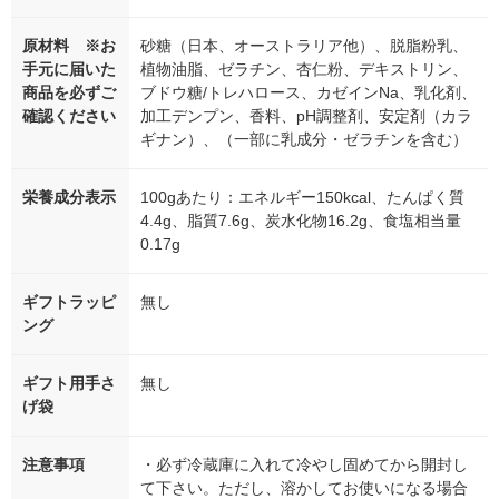
原材料 ※お
砂糖（日本、オーストラリア他）、脱脂粉乳、
手元に届いた
植物油脂、ゼラチン、杏仁粉、デキストリン、
商品を必ずご
ブドウ糖/トレハロース、カゼインNa、乳化剤、
確認ください
加工デンプン、香料、pH調整剤、安定剤（カラ
ギナン）、（一部に乳成分・ゼラチンを含む）
栄養成分表示
100gあたり：エネルギー150kcal、たんぱく質
4.4g、脂質7.6g、炭水化物16.2g、食塩相当量
0.17g
ギフトラッピ
無し
ング
ギフト用手さ
無し
げ袋
注意事項
・必ず冷蔵庫に入れて冷やし固めてから開封し
て下さい。ただし、溶かしてお使いになる場合