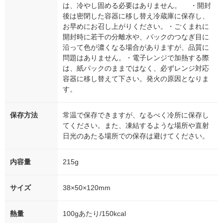
は、冷やし固める必要はありません。 ・開封
後は密閉した容器に移し替え冷蔵庫に保存し、
お早めにお召し上がりください。・ごくまれに
開封時に若干の分離水や、パックのつなぎ目に
沿って色が濃くなる場合がありますが、品質に
問題はありません。・電子レンジで加熱する際
は、紙パックのままではなく、必ずレンジ対応
容器に移し替えて下さい。発火の原因となりま
す。
保存方法
常温で保存できますが、なるべく冷所に保存し
てください。また、凍結するような場所や直射
日光のあたる場所での保存は避けてください。
内容量
215g
サイズ
38×50×120mm
熱量
100gあたり/150kcal