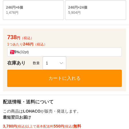
246円×6個
246円×24個
1,476円
5,904円
738
円
（税込）
246
1つあたり
円
（税込）
5
%
(32pt)
在庫あり
1
数量
カートに入れる
配送情報・送料について
この商品は
LOHACO
が販売・発送します。
最短翌日お届け
3,780
550
無料
円
(税込)以上で基本配送料
円
(税込)