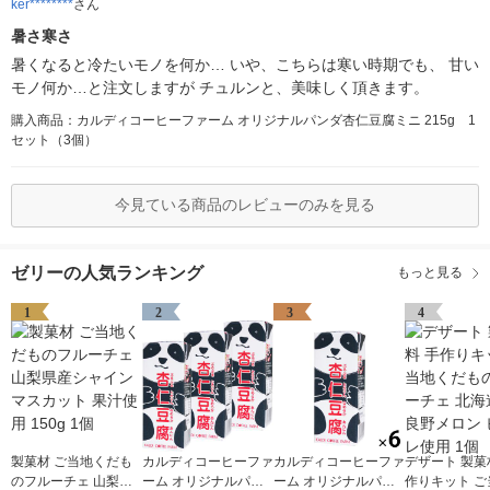
ker********
さん
暑さ寒さ
暑くなると冷たいモノを何か… いや、こちらは寒い時期でも、 甘い
モノ何か…と注文しますが チュルンと、美味しく頂きます。
購入商品：カルディコーヒーファーム オリジナルパンダ杏仁豆腐ミニ 215g 1
セット（3個）
今見ている商品のレビューのみを見る
ゼリーの人気ランキング
もっと見る
1
2
3
4
製菓材 ご当地くだも
カルディコーヒーファ
カルディコーヒーファ
デザート 製菓
のフルーチェ 山梨県
ーム オリジナルパン
ーム オリジナルパン
作りキット ご