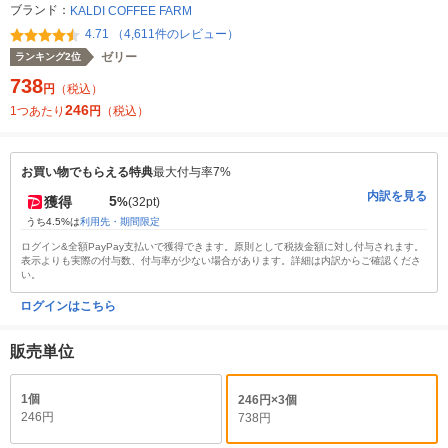
ブランド：
KALDI COFFEE FARM
4.71 （4,611件のレビュー）
ゼリー
ランキング2位
738
円
（税込）
246
1つあたり
円
（税込）
お買い物でもらえる特典
最大付与率7%
内訳を見る
5
獲得
%
(32pt)
うち4.5%は
利用先・期間限定
ログイン&全額PayPay支払いで獲得できます。原則として税抜金額に対し付与されます。
表示よりも実際の付与数、付与率が少ない場合があります。詳細は内訳からご確認くださ
い。
ログインはこちら
販売単位
1個
246円×3個
246円
738円