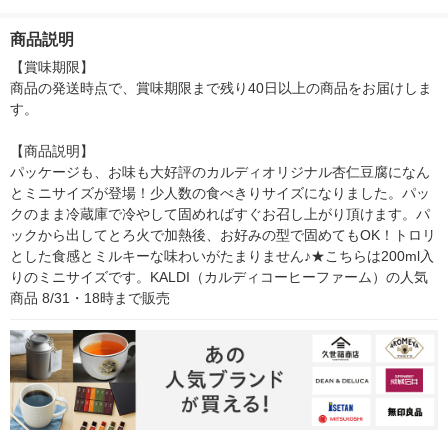
1個
1セット（6個）
100g 1セット（2個）
24個
中華惣菜（イチオシ）
商品説明
【賞味期限】

商品の発送時点で、賞味期限まで残り40日以上の商品をお届けしま
す。

【商品説明】

パッケージも、お味も大好評のカルディオリジナル杏仁豆腐になん
とミニサイズが登場！少人数の食べきりサイズになりました。パッ
クのまま冷蔵庫で冷やして固めればすぐお召し上がり頂けます。パ
ックから出してとろ火で加熱後、お好みの型で固めてもOK！トロリ
とした食感とミルキーな味わいがたまりません♪★こちらは200ml入
りのミニサイズです。KALDI（カルディコーヒーファーム）の人気
商品 8/31・18時まで販売