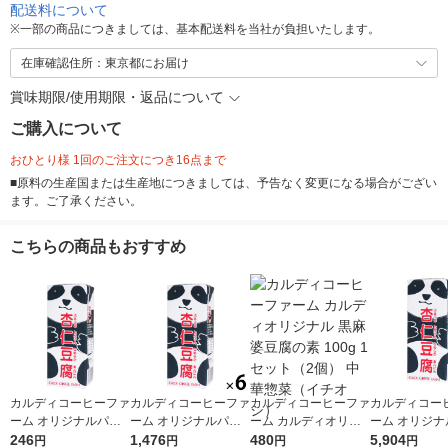
配送料について
※
一部の商品につきましては、基本配送料を当社が負担いたします。
在庫確認住所：東京都にお届け
賞味期限/使用期限・返品について
ご購入について
おひとり様 1回のご注文につき16点まで
■原料の生産国または生産地につきましては、予告なく変更になる場合がござい
ます。ご了承ください。
こちらの商品もおすすめ
カルディコーヒーファ
カルディコーヒーファ
カルディコーヒーファ
カルディコー
ーム オリジナルパン
ーム オリジナルパン
ーム カルディオリジ
ーム オリジナ
ダ杏仁豆腐ミニ 215g
246
ダ杏仁豆腐ミニ 215g
1,476
ナル 黒麻婆豆腐の素
480
ダ杏仁豆腐ミニ 
5,904
円
円
円
円