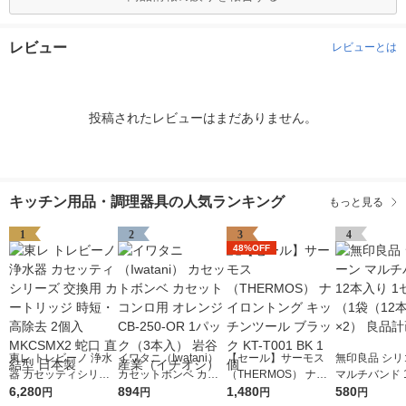
レビュー
レビューとは
投稿されたレビューはまだありません。
キッチン用品・調理器具の人気ランキング
もっと見る
1
2
3
4
48%OFF
東レ トレビーノ 浄水
イワタニ（Iwatani）
【セール】サーモス
無印良品 シリ
器 カセッティシリー
カセットボンベ カセ
（THERMOS） ナイ
マルチバンド 
ズ 交換用 カートリッ
6,280
ットコンロ用 オレン
894
ロントング キッチン
1,480
り 1セット（1
580
円
円
円
円