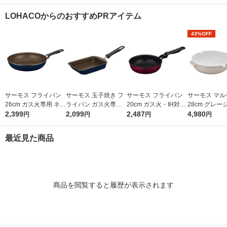
ジ 時短・高除去 2個
ジ CB-250-OR 1パッ
ツール ブラック KT-T
本入）×2） 
入 MKCSMX2 蛇口 直
ク（3本入） 岩谷産業
001 BK 1個
LOHACOからのおすすめPRアイテム
結型 日本製
（イチオシ）
43%OFF
サーモス フライパン
サーモス 玉子焼き フ
サーモス フライパン
サーモス マル
26cm ガス火専用 ネイ
ライパン ガス火専用
20cm ガス火・IH対応
28cm グレージ
ビー KFI-026 NVY 1個
2,399
ネイビー KFI-013E N
2,099
レッド KFM-020 R1個
2,487
ガス火対応 KF
4,980
円
円
円
円
VY 1個
W GG1個 深
量 フッ素化合
最近見た商品
用
商品を閲覧すると履歴が表示されます