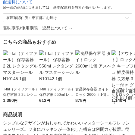
配送料について
※
一部の商品につきましては、基本配送料を当社が負担いたします。
在庫確認住所：東京都にお届け
賞味期限/使用期限・返品について
こちらの商品もおすすめ
T-fal（ティファール）
T-fal（ティファール）
食品保存容器 タイト
【アウトレッ
保存容器 2.2L レクタ
保存容器 550ml レク
ロック 2600ml 1個 ア
ク＆ロック キ
ングル マスターシー
1,380
タングル マスターシ
612
スベル
878
レッシュ 鮮度
1,140
円
円
円
円
ル N10145 1個
ール N10142 1個
存容器 長方形 3
レー付き グリ
商品説明
洗機・電子レ
1個 ベストコ
シンプルなデザインがおしゃれでかわいいマスターシールフレッシ
ュシリーズ。フタにパッキンが一体化した構造は密閉力が抜群。従