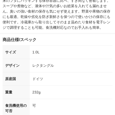
来のフタにパッキンする保存容器に比べ、すき間なく密着します。
スープや煮物など、液体や汁気の多いお総菜を入れても漏れませ
ん。臭いの強い食材の保存も気にせず使えます。野菜や果物の保存
にも最適。乾燥や劣化を防ぎ新鮮さを保つので使いかけの保存にも
便利です。冷蔵庫から取り出してそのまま温めたり食材を電子レン
ジで調理することも可能。食洗機対応なのでお手入れも簡単。
商品仕様/スペック
サイズ
1.0L
デザイン
レクタングル
原産国
ドイツ
重量
232g
食洗機使用の
可
可否