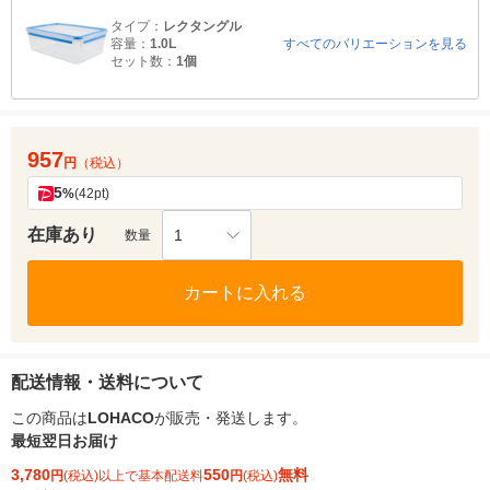
タイプ：
レクタングル
容量：
1.0L
すべてのバリエーションを見る
セット数：
1個
957
円
（税込）
5
%
(42pt)
在庫あり
1
数量
カートに入れる
配送情報・送料について
この商品は
LOHACO
が販売・発送します。
最短翌日お届け
3,780
550
無料
円
(税込)以上で基本配送料
円
(税込)