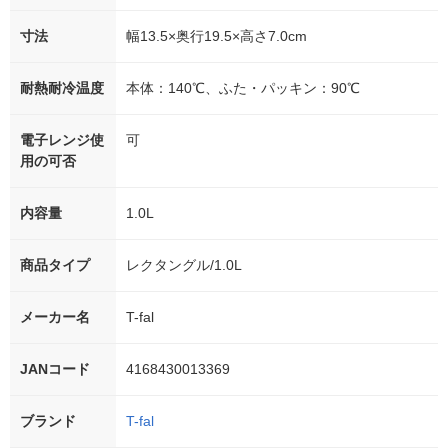
寸法
幅13.5×奥行19.5×高さ7.0cm
耐熱耐冷温度
本体：140℃、ふた・パッキン：90℃
電子レンジ使
可
用の可否
内容量
1.0L
商品タイプ
レクタングル/1.0L
メーカー名
T-fal
JANコード
4168430013369
ブランド
T-fal