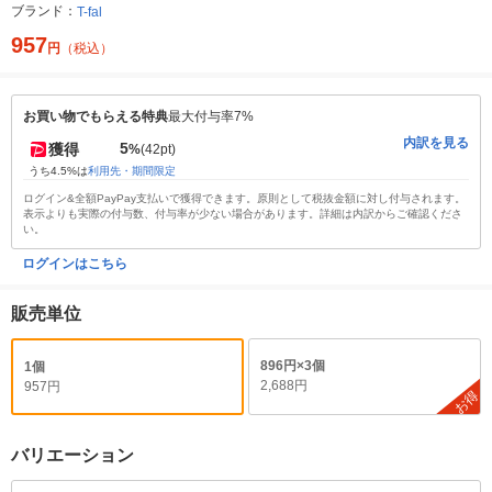
ブランド：
T-fal
957
円
（税込）
お買い物でもらえる特典
最大付与率7%
内訳を見る
5
獲得
%
(42pt)
うち4.5%は
利用先・期間限定
ログイン&全額PayPay支払いで獲得できます。原則として税抜金額に対し付与されます。
表示よりも実際の付与数、付与率が少ない場合があります。詳細は内訳からご確認くださ
い。
ログインはこちら
販売単位
896円×3個
1個
2,688円
957円
お得
バリエーション