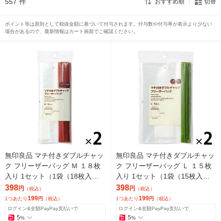
557
件
おすすめ順
切替
ポイント等は原則として税抜金額に基づいて付与されます。付与数や付与率が表示より少ない
場合があるので、最新情報はカート画面でご確認ください。
無印良品 マチ付きダブルチャッ
無印良品 マチ付きダブルチャッ
ク フリーザーバッグ Ｍ １８枚
ク フリーザーバッグ Ｌ １５枚
入り 1セット（1袋（18枚入）×
入り 1セット（1袋（15枚入）×
2） 良品計画
2） 良品計画
398
398
円
円
（税込）
（税込）
199
199
1つあたり
円
（税込）
1つあたり
円
（税込）
ログイン&全額PayPay支払いで
ログイン&全額PayPay支払いで
5
5
%
%