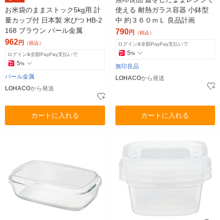
お米袋のままストック5kg用 計
使える 耐熱ガラス容器 小鉢型
量カップ付 日本製 米びつ HB-2
中 約３６０ｍＬ 良品計画
168 ブラウン パール金属
790
円
（税込）
962
円
（税込）
ログイン&全額PayPay支払いで
5
%
ログイン&全額PayPay支払いで
5
%
無印良品
パール金属
LOHACO
から発送
LOHACO
から発送
カートに入れる
カートに入れる