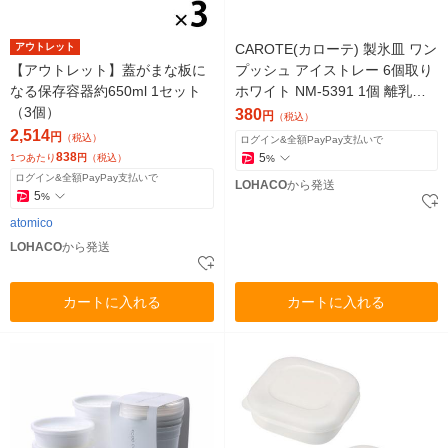
アウトレット
CAROTE(カローテ) 製氷皿 ワン
【アウトレット】蓋がまな板に
プッシュ アイストレー 6個取り
なる保存容器約650ml 1セット
ホワイト NM-5391 1個 離乳食 L
（3個）
IVPLUS
380
円
（税込）
2,514
円
（税込）
ログイン&全額PayPay支払いで
838
5
1つあたり
円
（税込）
%
ログイン&全額PayPay支払いで
LOHACO
から発送
5
%
atomico
LOHACO
から発送
カートに入れる
カートに入れる