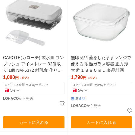
CAROTE(カローテ) 製氷皿 ワン
無印良品 蓋をしたままレンジで
プッシュ アイストレー 32個取
使える 耐熱ガラス容器 正方形
り 1個 NM-5372 離乳食 作り置
大 約１８８０ｍＬ 良品計画
き LIVPLUS
1,080
1,790
円
円
（税込）
（税込）
ログイン&全額PayPay支払いで
ログイン&全額PayPay支払いで
5
5
%
%
LOHACO
から発送
無印良品
LOHACO
から発送
カートに入れる
カートに入れる