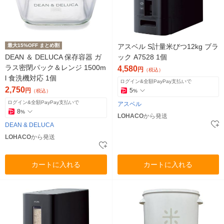
最大15%OFF まとめ割
アスベル S計量米びつ12kg ブラ
DEAN ＆ DELUCA 保存容器 ガ
ック A7528 1個
ラス密閉パック＆レンジ 1500m
4,580
円
（税込）
l 食洗機対応 1個
ログイン&全額PayPay支払いで
2,750
円
5
（税込）
%
ログイン&全額PayPay支払いで
アスベル
8
%
LOHACO
から発送
DEAN & DELUCA
LOHACO
から発送
カートに入れる
カートに入れる