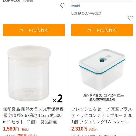
LOHACO
から発送
iwaki
LOHACO
から発送
カートに入れる
カートに入れる
無印良品 耐熱ガラス丸型保存容
フレッシュ＆セーブ 真空プラス
器 約直径9.5×高さ11cm 約500
ティックコンテナ L ブルー 2.3L
ml 1セット（2個） 良品計画
1個 ツヴィリングJ.A.ヘンケル
スジャパン
1,580
2,310
円
円
（税込）
（税込）
790
1つあたり
円
（税込）