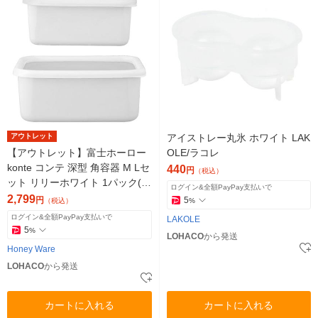
アウトレット
アイストレー丸氷 ホワイト LAK
【アウトレット】富士ホーロー
OLE/ラコレ
konte コンテ 深型 角容器 M Lセ
440
円
（税込）
ット リリーホワイト 1パック(
ログイン&全額PayPay支払いで
深型角容器M・L各1)
2,799
円
5
（税込）
%
ログイン&全額PayPay支払いで
LAKOLE
5
%
LOHACO
から発送
Honey Ware
LOHACO
から発送
カートに入れる
カートに入れる