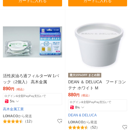
カートに入れる
カートに入れる
活性炭油ろ過フィルターW 1パ
最大15%OFF まとめ割
ック（2個入） 高木金属
DEAN ＆ DELUCA フードコン
テナ ホワイト M
890
円
（税込）
880
円
（税込）
ログイン&全額PayPay支払いで
5
%
ログイン&全額PayPay支払いで
8
%
高木金属工業
DEAN & DELUCA
LOHACO
から発送
（12）
LOHACO
から発送
（52）