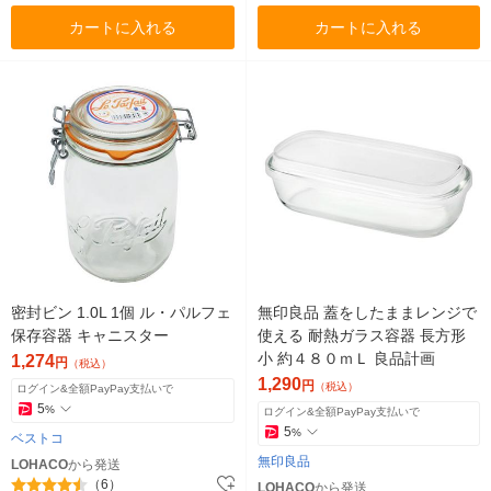
カートに入れる
カートに入れる
密封ビン 1.0L 1個 ル・パルフェ
無印良品 蓋をしたままレンジで
保存容器 キャニスター
使える 耐熱ガラス容器 長方形
小 約４８０ｍＬ 良品計画
1,274
円
（税込）
1,290
円
（税込）
ログイン&全額PayPay支払いで
5
%
ログイン&全額PayPay支払いで
5
%
ベストコ
無印良品
LOHACO
から発送
（6）
LOHACO
から発送