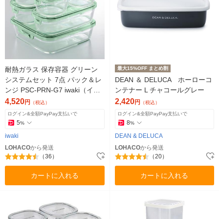
耐熱ガラス 保存容器 グリーン
最大15%OFF まとめ割
システムセット 7点 パック＆レ
DEAN ＆ DELUCA ホーローコ
ンジ PSC-PRN-G7 iwaki（イワ
ンテナー L チャコールグレー
キ）
4,520
2,420
円
円
（税込）
（税込）
ログイン&全額PayPay支払いで
ログイン&全額PayPay支払いで
5
8
%
%
iwaki
DEAN & DELUCA
LOHACO
から発送
LOHACO
から発送
（36）
（20）
カートに入れる
カートに入れる