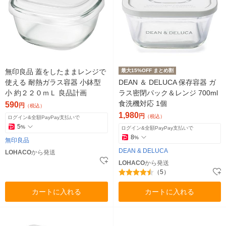
無印良品 蓋をしたままレンジで
最大15%OFF まとめ割
使える 耐熱ガラス容器 小鉢型
DEAN ＆ DELUCA 保存容器 ガ
小 約２２０ｍＬ 良品計画
ラス密閉パック＆レンジ 700ml
食洗機対応 1個
590
円
（税込）
1,980
円
（税込）
ログイン&全額PayPay支払いで
5
%
ログイン&全額PayPay支払いで
8
%
無印良品
DEAN & DELUCA
LOHACO
から発送
LOHACO
から発送
（5）
カートに入れる
カートに入れる