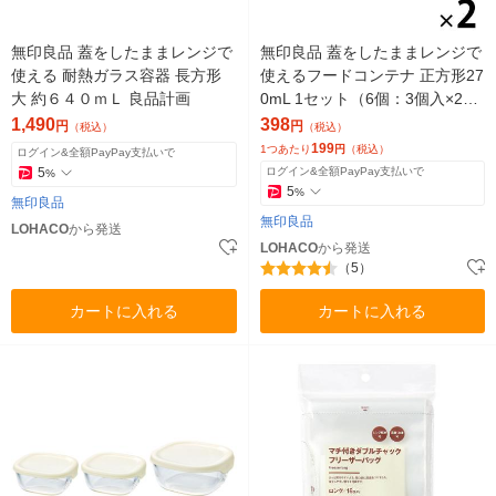
無印良品 蓋をしたままレンジで
無印良品 蓋をしたままレンジで
使える 耐熱ガラス容器 長方形
使えるフードコンテナ 正方形27
大 約６４０ｍＬ 良品計画
0mL 1セット（6個：3個入×2）
良品計画
1,490
398
円
円
（税込）
（税込）
199
1つあたり
円
（税込）
ログイン&全額PayPay支払いで
5
ログイン&全額PayPay支払いで
%
5
%
無印良品
無印良品
LOHACO
から発送
LOHACO
から発送
（5）
カートに入れる
カートに入れる