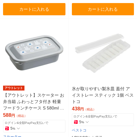
カートに入れる
カートに入れる
アウトレット
氷が取りやすい製氷皿 蓋付 ア
【アウトレット】スケーター お
イストレー スティック 1個 ベス
弁当箱 ふわっとフタ付き 軽量
トコ
フードランチケース S 580ml ミ
438
円
（税込）
ッフィー 日本製 食洗機対応 1個
588
円
（税込）
ログイン&全額PayPay支払いで
5
%
ログイン&全額PayPay支払いで
5
%
ベストコ
スケーター