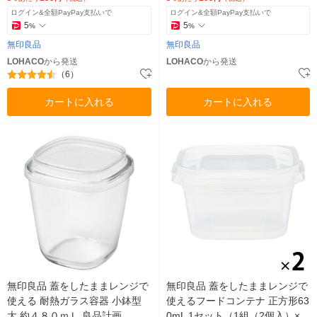
ログイン&全額PayPay支払いで
ログイン&全額PayPay支払いで
5
5
%
%
無印良品
無印良品
LOHACO
から発送
LOHACO
から発送
（6）
カートに入れる
カートに入れる
無印良品 蓋をしたままレンジで
無印良品 蓋をしたままレンジで
使える 耐熱ガラス容器 小鉢型
使えるフードコンテナ 正方形63
大 約４８０ｍＬ 良品計画
0mL 1セット（1組（2個入）×