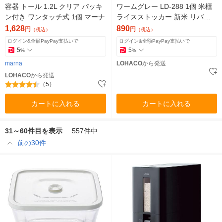
容器 トール 1.2L クリア パッキ
ワームグレー LD-288 1個 米櫃
ン付き ワンタッチ式 1個 マーナ
ライスストッカー 新米 リバテ
ィーコーポレーション
1,628
890
円
円
（税込）
（税込）
ログイン&全額PayPay支払いで
ログイン&全額PayPay支払いで
5
5
%
%
marna
LOHACO
から発送
LOHACO
から発送
（5）
カートに入れる
カートに入れる
31～60件目を表示
557件中
前の30件