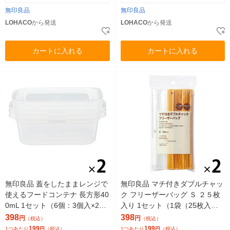
無印良品
無印良品
LOHACO
から発送
LOHACO
から発送
カートに入れる
カートに入れる
無印良品 蓋をしたままレンジで
無印良品 マチ付きダブルチャッ
使えるフードコンテナ 長方形40
ク フリーザーバッグ Ｓ ２５枚
0mL 1セット（6個：3個入×2）
入り 1セット（1袋（25枚入）×
良品計画
2） 良品計画
398
398
円
円
（税込）
（税込）
199
199
1つあたり
円
（税込）
1つあたり
円
（税込）