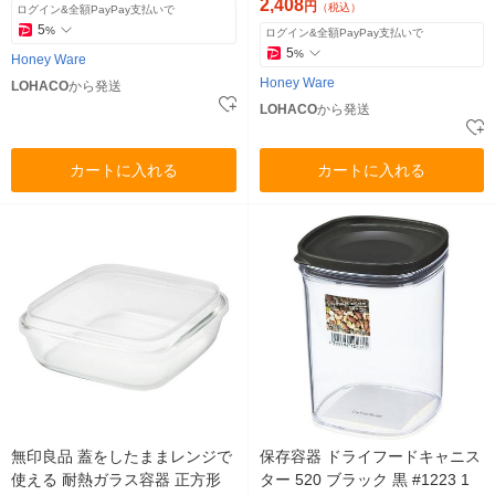
型角容器M・L各1)
2,408
円
（税込）
ログイン&全額PayPay支払いで
5
%
ログイン&全額PayPay支払いで
5
%
Honey Ware
Honey Ware
LOHACO
から発送
LOHACO
から発送
カートに入れる
カートに入れる
無印良品 蓋をしたままレンジで
保存容器 ドライフードキャニス
使える 耐熱ガラス容器 正方形
ター 520 ブラック 黒 #1223 1