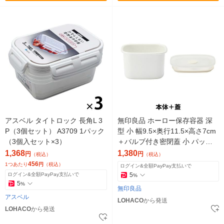
アスベル タイトロック 長角L 3
無印良品 ホーロー保存容器 深
P（3個セット） A3709 1パック
型 小 幅9.5×奥行11.5×高さ7cm
（3個入セット×3）
＋バルブ付き密閉蓋 小 パッキ
ン付き各1個セット 良品計画
1,368
1,380
円
円
（税込）
（税込）
456
1つあたり
円
（税込）
ログイン&全額PayPay支払いで
ログイン&全額PayPay支払いで
5
%
5
%
無印良品
アスベル
LOHACO
から発送
LOHACO
から発送