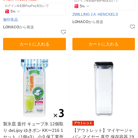
ログイン&全額PayPay支払いで
ログイン&全額PayPay支払いで
5
%
5
%
ZWILLING J.A. HENCKELS
無印良品
LOHACO
から発送
LOHACO
から発送
カートに入れる
カートに入れる
製氷皿 蓋付 キューブ氷 12個取
アウトレット
り deLijoy ゆきポン KKー216 1
【アウトレット】マイヤージャ
セット（1個×3） 小久保工業所
パン マイヤー 真空 保存容器 19