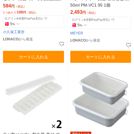
50ml PM-VC1.95 1個
594
円
（税込）
2,493
198
円
1つあたり
円
（税込）
（税込）
ログイン&全額PayPay支払いで
ログイン&全額PayPay支払いで
5
%
5
%
小久保工業所
MEYER
LOHACO
から発送
LOHACO
から発送
カートに入れる
カートに入れる
アウトレット