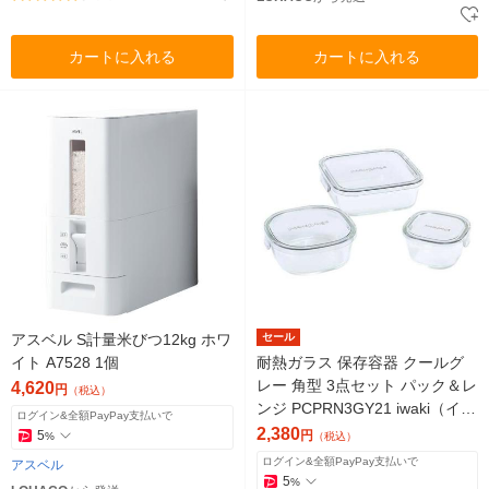
カートに入れる
カートに入れる
アスベル S計量米びつ12kg ホワ
セール
イト A7528 1個
耐熱ガラス 保存容器 クールグ
レー 角型 3点セット パック＆レ
4,620
円
（税込）
ンジ PCPRN3GY21 iwaki（イワ
ログイン&全額PayPay支払いで
キ）
2,380
5
円
%
（税込）
ログイン&全額PayPay支払いで
アスベル
5
%