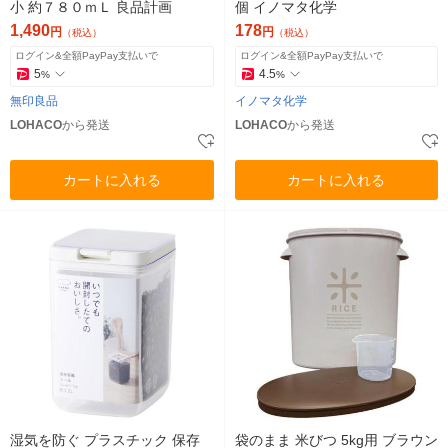
小 約７８０ｍＬ 良品計画
個 イノマタ化学
1,490
178
円
円
（税込）
（税込）
ログイン&全額PayPay支払いで
ログイン&全額PayPay支払いで
5
4.5
%
%
無印良品
イノマタ化学
LOHACO
から発送
LOHACO
から発送
カートに入れる
カートに入れる
湿気を防ぐ プラスチック 保存
袋のまま 米びつ 5kg用 ブラウン