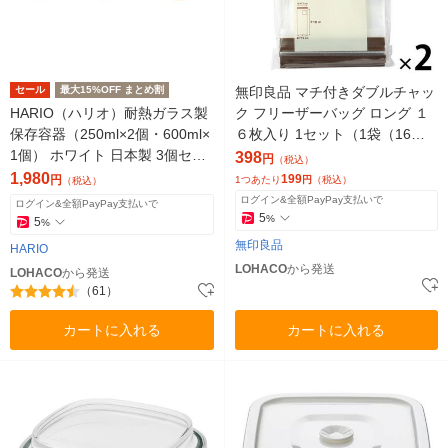
セール
最大15%OFF まとめ割
無印良品 マチ付きダブルチャッ
HARIO（ハリオ）耐熱ガラス製
ク フリーザーバッグ ロング １
保存容器（250ml×2個・600ml×
６枚入り 1セット（1袋（16枚
1個） ホワイト 日本製 3個セッ
入）×2） 良品計画
398
円
（税込）
ト（イチオシ）
1,980
199
円
1つあたり
円
（税込）
（税込）
ログイン&全額PayPay支払いで
ログイン&全額PayPay支払いで
5
%
5
%
無印良品
HARIO
LOHACO
から発送
LOHACO
から発送
（61）
カートに入れる
カートに入れる