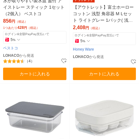
氷が取りやすい製氷皿 蓋付 ア
イストレー スティック 1セット
【アウトレット】富士ホーロー
（2個入） ベストコ
コットン 浅型 角容器 M Lセッ
ト ライトグレー 1パック( 浅型
856
円
（税込）
角容器M・L各1)
2,408
428
円
1つあたり
円
（税込）
（税込）
ログイン&全額PayPay支払いで
ログイン&全額PayPay支払いで
5
%
5
%
ベストコ
Honey Ware
LOHACO
から発送
LOHACO
から発送
（4）
カートに入れる
カートに入れる