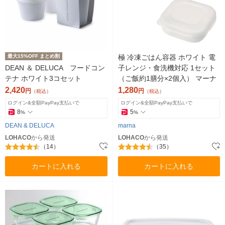
最大15%OFF まとめ割
極 冷凍ごはん容器 ホワイト 電
DEAN ＆ DELUCA フードコン
子レンジ・食洗機対応 1セット
テナ ホワイト3コセット
（ご飯約1膳分×2個入） マーナ
2,420
1,280
円
円
（税込）
（税込）
ログイン&全額PayPay支払いで
ログイン&全額PayPay支払いで
8
5
%
%
DEAN & DELUCA
marna
LOHACO
から発送
LOHACO
から発送
（14）
（35）
カートに入れる
カートに入れる