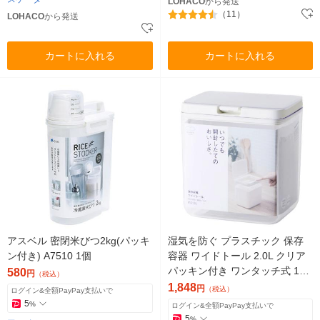
LOHACO
から発送
（11）
LOHACO
から発送
カートに入れる
カートに入れる
アスベル 密閉米びつ2kg(パッキ
湿気を防ぐ プラスチック 保存
ン付き) A7510 1個
容器 ワイドトール 2.0L クリア
パッキン付き ワンタッチ式 1個
580
円
（税込）
マーナ
1,848
円
（税込）
ログイン&全額PayPay支払いで
5
%
ログイン&全額PayPay支払いで
5
%