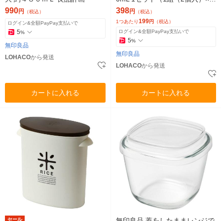
2） 良品計画
990
398
円
円
（税込）
（税込）
199
1つあたり
円
（税込）
ログイン&全額PayPay支払いで
5
ログイン&全額PayPay支払いで
%
5
%
無印良品
無印良品
LOHACO
から発送
LOHACO
から発送
カートに入れる
カートに入れる
セール
無印良品 蓋をしたままレンジで