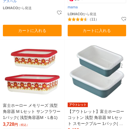
アスベル
marna
LOHACO
から発送
LOHACO
から発送
（11）
カートに入れる
カートに入れる
富士ホーロー メモリーズ 浅型
アウトレット
角容器 M Lセット サンフラワー
【アウトレット】富士ホーロー
1パック( 浅型角容器M・L各1)
コットン 浅型 角容器 M Lセッ
ト スモークブルー 1パック( 浅
3,728
円
（税込）