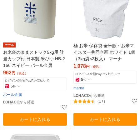
セール
極 お米 保存袋 全米販・お米マ
お米袋のままストック5kg用 計
イスター共同企画 ホワイト 1個
量カップ付 日本製 米びつ HB-2
（3kg袋×2枚入） マーナ
166 ネイビー パール金属
1,078
円
（税込）
962
円
（税込）
ログイン&全額PayPay支払いで
5
%
ログイン&全額PayPay支払いで
5
%
marna
パール金属
LOHACO
から発送
（17）
LOHACO
から発送
カートに入れる
カートに入れる