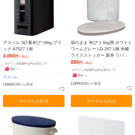
アスベル S計量米びつ6kg ブラ
袋のまま 米びつ 5kg用 ホワイト
ック A7527 1個
ワームグレー LD-287 1個 米櫃
ライスストッカー 新米 リバテ
4,060
円
（税込）
ィーコーポレーション
890
円
（税込）
ログイン&全額PayPay支払いで
5
%
ログイン&全額PayPay支払いで
5
%
アスベル
LOHACO
から発送
LOHACO
から発送
カートに入れる
カートに入れる