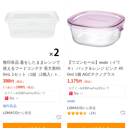
無印良品 蓋をしたままレンジで
【ワゴンセール】iwaki（イワ
使えるフードコンテナ 長方形85
キ） パック＆レンジ ピンク 45
0mL 1セット（1組（2個入）×
0ml 1個 AGCテクノグラス
2） 良品計画
398
1,175
円
円
（税込）
（税込）
199
1つあたり
円
（税込）
ログイン&全額PayPay支払いで
ログイン&全額PayPay支払いで
5
%
5
%
iwaki
無印良品
LOHACO
から発送
LOHACO
から発送
（14）