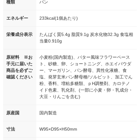
種類
パン
エネルギー
233kcal(1個あたり)
栄養成分表示
たんぱく質5.4g 脂質9.1g 炭水化物32.3g 食塩相
当量0.910g
原材料 ※お
小麦粉(国内製造)、バター風味フラワーペース
手元に届いた
ト、砂糖、卵、ショートニング、ホエイパウダ
商品を必ずご
ー、マーガリン、パン酵母、異性化液糖、食
確認ください
塩、発芽玄米パン酵母種/ソルビット、加工でん
粉、香料、増粘多糖類、ｐH調整剤、カロテノ
イド色素、乳化剤、(一部に小麦・卵・乳成分・
大豆・りんごを含む)
原産国
国内製造
寸法
W95×D95×H50mm