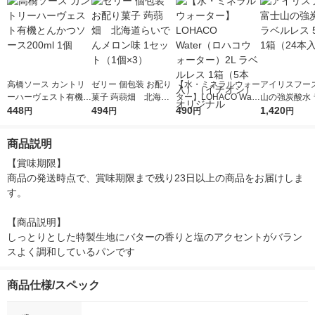
高橋ソース カントリ
ゼリー 個包装 お配り
【水・ミネラルウォー
アイリスフーズ
ーハーヴェスト有機と
菓子 蒟蒻畑 北海道
ター】LOHACO Wate
山の強炭酸水 
んかつソース200ml 1
448
らいでんメロン味 1セ
494
r（ロハコウォータ
490
レス 500ml 1
1,420
円
円
円
円
個
ット（1個×3）
ー）2L ラベルレス 1
本入）
箱（5本入）（イチオ
商品説明
シ） オリジナル
【賞味期限】

商品の発送時点で、賞味期限まで残り23日以上の商品をお届けしま
す。

【商品説明】

しっとりとした特製生地にバターの香りと塩のアクセントがバラン
スよく調和しているパンです
商品仕様/スペック