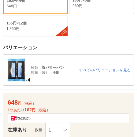
160円×6個
162円×4個
960円
648円
155円×12個
1,860円
お得
バリエーション
種類：
塩バターパン
すべてのバリエーションを見る
数量（袋）：
4個
648
円
（税込）
162
1つあたり
円
（税込）
5
%
(30pt)
在庫あり
1
数量