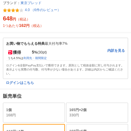
ブランド：
東京ブレッド
4.0 （6件のレビュー）
648
円
（税込）
162
1つあたり
円
（税込）
お買い物でもらえる特典
最大付与率7%
内訳を見る
5
獲得
%
(30pt)
うち4.5%は
利用先・期間限定
ログイン&全額PayPay支払いで獲得できます。原則として税抜金額に対し付与されます。
表示よりも実際の付与数、付与率が少ない場合があります。詳細は内訳からご確認くださ
い。
ログインはこちら
販売単位
1個
165円×2個
168円
330円