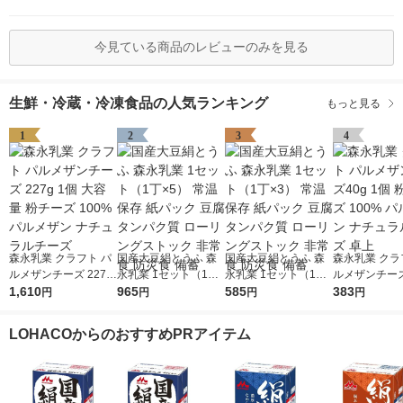
今見ている商品のレビューのみを見る
生鮮・冷蔵・冷凍食品の人気ランキング
もっと見る
1
2
3
4
森永乳業 クラフト パ
国産大豆絹とうふ 森
国産大豆絹とうふ 森
森永乳業 クラ
ルメザンチーズ 227g
永乳業 1セット（1丁×
永乳業 1セット（1丁×
ルメザンチーズ4
1個 大容量 粉チーズ 1
1,610
5） 常温保存 紙パッ
965
3） 常温保存 紙パッ
585
個 粉チーズ 1
383
円
円
円
円
00% パルメザン ナチ
ク 豆腐 タンパク質 ロ
ク 豆腐 タンパク質 ロ
ルメザン ナチ
ュラルチーズ
ーリングストック 非
ーリングストック 非
チーズ 卓上
LOHACOからのおすすめPRアイテム
常食 防災食 備蓄
常食 防災食 備蓄