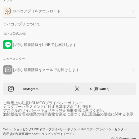
アプリ
ロハコアプリをダウンロード
ロハコアプリについて
ロハコ公式LINE
お得な最新情報をLINEでお届けします
ニュースレター
お得な最新情報をメールでお届けします
Instagram
X（旧Twitter）
ご利用上の注意
LOHACOプライバシーポリシー
カスタマーハラスメントに対する基本方針
ご利用規約
アスクルのサイバーセキュリティ
特定商取引法に基づく表記
酒類販売管理者標識の掲示
古物営業法に基づく表記
医薬品の販売に関する表示
Yahoo!ショッピング
LINEヤフープライバシーポリシー
LINEヤフープライバシーセンター
利用規約
免責事項
Yahoo!ショッピングガイドライン
© LY Corporation