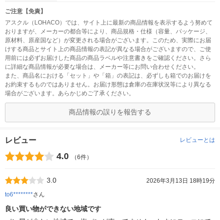
ご注意【免責】
アスクル（LOHACO）では、サイト上に最新の商品情報を表示するよう努めて
おりますが、メーカーの都合等により、商品規格・仕様（容量、パッケージ、
原材料、原産国など）が変更される場合がございます。このため、実際にお届
けする商品とサイト上の商品情報の表記が異なる場合がございますので、ご使
用前には必ずお届けした商品の商品ラベルや注意書きをご確認ください。さら
に詳細な商品情報が必要な場合は、メーカー等にお問い合わせください。
また、商品名における「セット」や「箱」の表記は、必ずしも箱でのお届けを
お約束するものではありません。お届け形態は倉庫の在庫状況等により異なる
場合がございます。あらかじめご了承ください。
商品情報の誤りを報告する
レビュー
レビューとは
4.0
（6件）
3.0
2026年3月13日 18時19分
to6********
さん
良い買い物ができない地域です