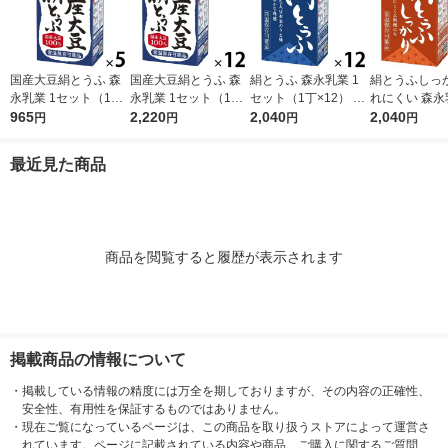
国産大豆絹とうふ 森
国産大豆絹とうふ 森
絹とうふ 森永乳業 1
絹とうふしっか
永乳業 1セット（1丁×
永乳業 1セット（1丁×
セット（1丁×12） 常
れにくい 森永
5） 常温保存 紙パッ
965
12） 常温保存 紙パッ
2,220
温保存 紙パック 豆腐
2,040
セット（1丁×1
2,040
円
円
円
円
ク 豆腐 タンパク質 ロ
ク 豆腐 タンパク質 ロ
タンパク質 ローリン
温保存 紙パッ
ーリングストック 非
ーリングストック 非
グストック 非常食 防
タンパク質 ロ
最近見た商品
常食 防災食 備蓄
常食 防災食 備蓄
災食 備蓄
グストック 備
商品を閲覧すると履歴が表示されます
掲載商品の情報について
・
掲載している情報の精度には万全を期しておりますが、その内容の正確性、
安全性、有用性を保証するものではありません。
・
現在ご覧になっているページは、この商品を取り扱うストアによって運営さ
れています。ページに記載されている内容や商品、ご購入に関するご質問