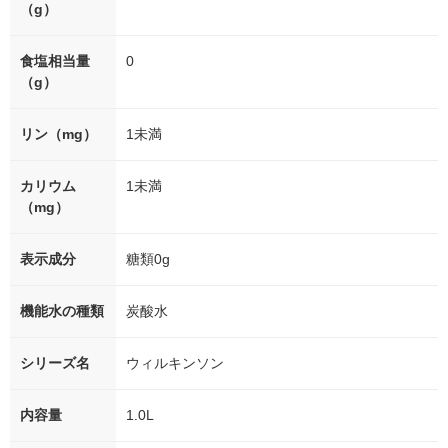
（g）
食塩相当量
0
（g）
リン（mg）
1未満
カリウム
1未満
（mg）
表示成分
糖類0g
機能水の種類
炭酸水
シリーズ名
ウィルキンソン
内容量
1.0L