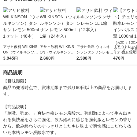
アサヒ飲料 WILKINS
アサヒ飲料 WILKINS
アサヒ飲料 ウィルキ
【アウトレッ
ON（ウィルキンソ
ON（ウィルキンソ
ンソンタンサンレモン
リオ 強炭酸水
ン）タンサン レモン
3,945
ン）タンサン レモン
2,660
1L 1箱（12本入）
2,388
ブルーインパル
470
円
円
円
円
500ml 1セット（48
500ml 1箱（24本入）
の衝撃 1000ml 1セ
本）
ト（5本：1
商品説明
ソーダ 天然
【賞味期限】

商品の発送時点で、賞味期限まで残り60日以上の商品をお届けしま
す。

【商品説明】

「刺激、強め。」爽快本格レモン炭酸水。強刺激によって生み出さ
れる爽快感をさらに強化。飲み始めに感じる強刺激とレモンの香り
から、飲み終わりのすっきりとしたキレ味まで爽快感にこだわり抜
いた本格レモン炭酸水です。