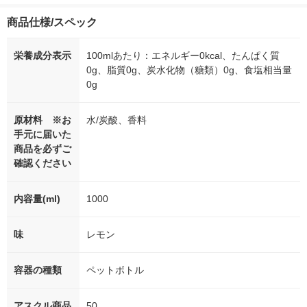
商品仕様/スペック
栄養成分表示
100mlあたり：エネルギー0kcal、たんぱく質
0g、脂質0g、炭水化物（糖類）0g、食塩相当量
0g
原材料 ※お
水/炭酸、香料
手元に届いた
商品を必ずご
確認ください
内容量(ml)
1000
味
レモン
容器の種類
ペットボトル
アスクル商品
50