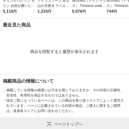
キリンビバレッジ キ
アイリスフーズ 富士
aichralis（アイクラリ
aichralis
リン 自然が磨いた天
山の天然水 ラベルレ
ス） Timeless water
ス） Timeless 
然水 600ml ラベルレ
5,110
ス 2L 1箱（9本入）
1,233
タイムレス ウォータ
5,076
タイムレス ウ
744
円
円
円
円
ス EC限定 1セット
ー 11L バッグインボ
ー 500ml 1
（48本）【水・ミネ
ックス 2箱
本）
最近見た商品
ラルウォーター】 ペ
ットボトル
商品を閲覧すると履歴が表示されます
掲載商品の情報について
・
掲載している情報の精度には万全を期しておりますが、その内容の正確性、
安全性、有用性を保証するものではありません。
・
現在ご覧になっているページは、この商品を取り扱うストアによって運営さ
れています。ページに記載されている内容や商品、ご購入に関するご質問
は、直接各ストアにお問い合わせください。
ページトップへ