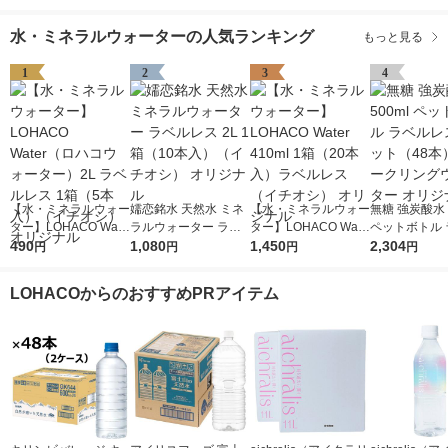
水・ミネラルウォーターの人気ランキング
もっと見る
1
2
3
4
【水・ミネラルウォー
嬬恋銘水 天然水 ミネ
【水・ミネラルウォー
無糖 強炭酸水 5
ター】LOHACO Wate
ラルウォーター ラベ
ター】LOHACO Wate
ペットボトル 
r（ロハコウォータ
490
ルレス 2L 1箱（10本
1,080
r 410ml 1箱（20本
1,450
レス 1セット
2,304
円
円
円
円
ー）2L ラベルレス 1
入）（イチオシ） オ
入）ラベルレス（イチ
スパークリン
箱（5本入）（イチオ
リジナル
オシ） オリジナル
ター オリジナ
LOHACOからのおすすめPRアイテム
シ） オリジナル