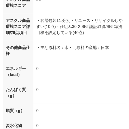
環境スコア
アスクル商品
・容器包装11:分別・リユース・リサイクルしや
環境スコア詳
すい(10点)・仕組み30-2:SBT認証取得/SBT準拠
細/加点項目
目標を設定している(40点)
その他商品仕
・主な原料名：水・元原料の産地：日本
様
エネルギー
0
（kcal）
たんぱく質
0
（g）
脂質（g）
0
炭水化物
0