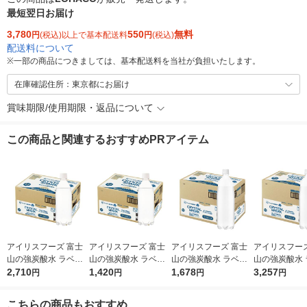
最短翌日お届け
3,780
550
無料
円
(税込)以上で基本配送料
円
(税込)
配送料について
※
一部の商品につきましては、基本配送料を当社が負担いたします。
在庫確認住所：東京都にお届け
賞味期限/使用期限・返品について
この商品と関連するおすすめPRアイテム
アイリスフーズ 富士
アイリスフーズ 富士
アイリスフーズ 富士
アイリスフーズ
山の強炭酸水 ラベル
山の強炭酸水 ラベル
山の強炭酸水 ラベル
山の強炭酸水 
レス 500ml 1セット
2,710
レス 500ml 1箱（24
1,420
レス 1L 1箱（15本
1,678
レス 1L 1セ
3,257
円
円
円
円
（48本）
本入）
入）
本入×2箱）
こちらの商品もおすすめ