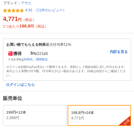
ブランド：
アサヒ
4.91 （11件のレビュー）
4,771
円
（税込）
198.8
1つあたり
円
（税込）
お買い物でもらえる特典
最大付与率11%
内訳を見る
5
獲得
%
(221pt)
うち4.5%は
利用先・期間限定
ログイン&全額PayPay支払いで獲得できます。原則として税抜金額に対し付与されます。
表示よりも実際の付与数、付与率が少ない場合があります。詳細は内訳からご確認くださ
い。
ログインはこちら
販売単位
199円×12本
198.8円×24本
2,388円
4,771円
お得