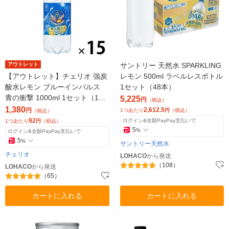
アウトレット
サントリー 天然水 SPARKLING
【アウトレット】チェリオ 強炭
レモン 500ml ラベルレスボトル
酸水レモン ブルーインパルス
1セット（48本）
青の衝撃 1000ml 1セット（15
5,225
円
（税込）
本：1本×15） ソーダ 天然水
1,380
2,612.5
円
1つあたり
円
（税込）
（税込）
92
ログイン&全額PayPay支払いで
1つあたり
円
（税込）
5
%
ログイン&全額PayPay支払いで
5
%
サントリー天然水
チェリオ
LOHACO
から発送
（108）
LOHACO
から発送
（65）
カートに入れる
カートに入れる