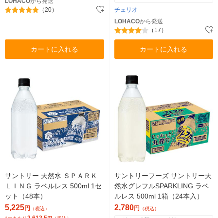
LOHACO
から発送
（20）
チェリオ
LOHACO
から発送
（17）
カートに入れる
カートに入れる
サントリー 天然水 ＳＰＡＲＫ
サントリーフーズ サントリー天
ＬＩＮＧ ラベルレス 500ml 1セ
然水グレフルSPARKLING ラベ
ット（48本）
ルレス 500ml 1箱（24本入）
5,225
2,780
円
円
（税込）
（税込）
2,612.5