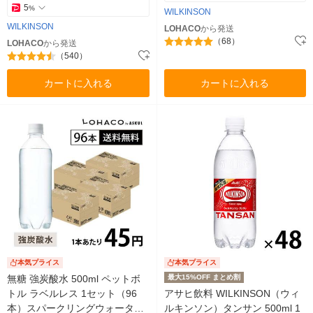
5
%
WILKINSON
WILKINSON
LOHACO
から発送
（68）
LOHACO
から発送
（540）
カートに入れる
カートに入れる
本気プライス
本気プライス
無糖 強炭酸水 500ml ペットボ
最大15%OFF まとめ割
トル ラベルレス 1セット（96
アサヒ飲料 WILKINSON（ウィ
本）スパークリングウォーター
ルキンソン）タンサン 500ml 1