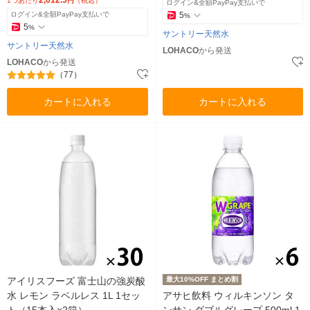
1つあたり
円
（税込）
ログイン&全額PayPay支払いで
ログイン&全額PayPay支払いで
5
%
5
%
サントリー天然水
サントリー天然水
LOHACO
から発送
LOHACO
から発送
（77）
カートに入れる
カートに入れる
アイリスフーズ 富士山の強炭酸
最大10%OFF まとめ割
水 レモン ラベルレス 1L 1セッ
アサヒ飲料 ウィルキンソン タ