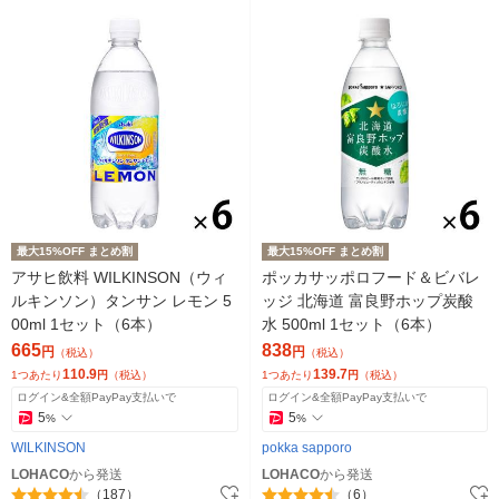
最大15%OFF まとめ割
最大15%OFF まとめ割
アサヒ飲料 WILKINSON（ウィ
ポッカサッポロフード＆ビバレ
ルキンソン）タンサン レモン 5
ッジ 北海道 富良野ホップ炭酸
00ml 1セット（6本）
水 500ml 1セット（6本）
665
838
円
円
（税込）
（税込）
110.9
139.7
1つあたり
円
（税込）
1つあたり
円
（税込）
ログイン&全額PayPay支払いで
ログイン&全額PayPay支払いで
5
5
%
%
WILKINSON
pokka sapporo
LOHACO
から発送
LOHACO
から発送
（187）
（6）