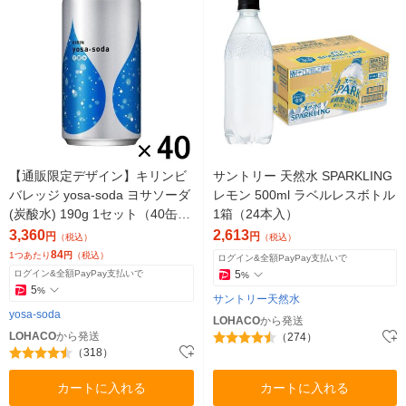
【通販限定デザイン】キリンビ
サントリー 天然水 SPARKLING
バレッジ yosa-soda ヨサソーダ
レモン 500ml ラベルレスボトル
(炭酸水) 190g 1セット（40缶）
1箱（24本入）
（イチオシ）
3,360
2,613
円
円
（税込）
（税込）
84
1つあたり
円
（税込）
ログイン&全額PayPay支払いで
ログイン&全額PayPay支払いで
5
%
5
%
サントリー天然水
yosa-soda
LOHACO
から発送
LOHACO
から発送
（274）
（318）
カートに入れる
カートに入れる