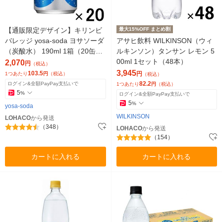
【通販限定デザイン】キリンビ
最大15%OFF まとめ割
バレッジ yosa-soda ヨサソーダ
アサヒ飲料 WILKINSON（ウィ
（炭酸水） 190ml 1箱（20缶
ルキンソン）タンサン レモン 5
入）（イチオシ）
00ml 1セット（48本）
2,070
円
（税込）
3,945
103.5
円
1つあたり
円
（税込）
（税込）
82.2
ログイン&全額PayPay支払いで
1つあたり
円
（税込）
5
%
ログイン&全額PayPay支払いで
5
%
yosa-soda
WILKINSON
LOHACO
から発送
（348）
LOHACO
から発送
（154）
カートに入れる
カートに入れる