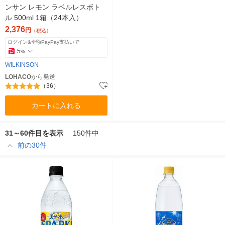
ンサン レモン ラベルレスボト
ル 500ml 1箱（24本入）
2,376
円
（税込）
ログイン&全額PayPay支払いで
5
%
WILKINSON
LOHACO
から発送
（36）
カートに入れる
31～60件目を表示
150件中
前の30件