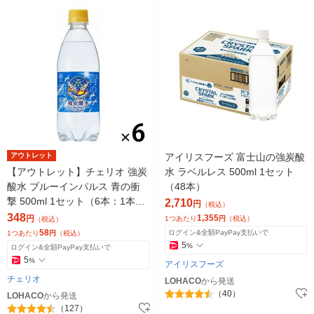
アウトレット
アイリスフーズ 富士山の強炭酸
【アウトレット】チェリオ 強炭
水 ラベルレス 500ml 1セット
酸水 ブルーインパルス 青の衝
（48本）
撃 500ml 1セット（6本：1本×
2,710
円
（税込）
6） ソーダ 天然水
348
1,355
円
1つあたり
円
（税込）
（税込）
58
ログイン&全額PayPay支払いで
1つあたり
円
（税込）
5
%
ログイン&全額PayPay支払いで
5
%
アイリスフーズ
チェリオ
LOHACO
から発送
（40）
LOHACO
から発送
（127）