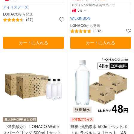
ログイン&全額PayPay支払いで
アイリスフーズ
5
%
LOHACO
から発送
WILKINSON
（67）
LOHACO
から発送
（132）
カートに入れる
カートに入れる
最大10%OFF まとめ割
本気プライス
（強炭酸水） LOHACO Water
無糖 強炭酸水 500ml ペットボ
スパークリング 500ml 1セット
トル ラベルレス 1セット（48