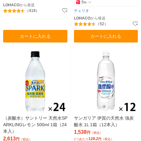
5
%
LOHACO
から発送
（419）
チェリオ
LOHACO
から発送
（52）
カートに入れる
カートに入れる
（炭酸水）サントリー 天然水SP
サンガリア 伊賀の天然水 強炭
ARKLINGレモン 500ml 1箱（24
酸水 1L 1箱（12本入）
本入）
1,538
円
（税込）
2,613
128.2
円
1つあたり
円
（税込）
（税込）