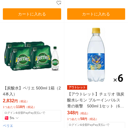
カートに入れる
カートに入れる
【炭酸水】ペリエ 500ml 1箱（2
アウトレット
4本入）
【アウトレット】チェリオ 強炭
酸水レモン ブルーインパルス
2,832
円
（税込）
青の衝撃 500ml 1セット（6
118
1つあたり
円
（税込）
本：1本×6） ソーダ 天然水
348
ログイン&全額PayPay支払いで
円
（税込）
5
%
58
1つあたり
円
（税込）
ログイン&全額PayPay支払いで
ペリエ