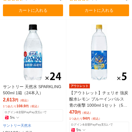
カートに入れる
カートに入れる
サントリー 天然水 SPARKLING
アウトレット
500ml 1箱（24本入）
【アウトレット】チェリオ 強炭
酸水レモン ブルーインパルス
2,613
円
（税込）
青の衝撃 1000ml 1セット（5
108.9
1つあたり
円
（税込）
本：1本×5） ソーダ 天然水
470
ログイン&全額PayPay支払いで
円
（税込）
5
%
94
1つあたり
円
（税込）
ログイン&全額PayPay支払いで
サントリー天然水
5
%