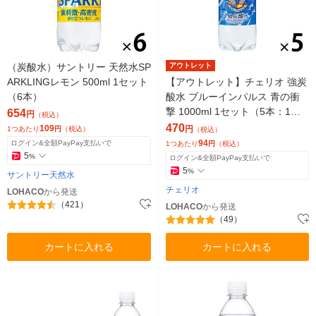
（炭酸水）サントリー 天然水SP
アウトレット
ARKLINGレモン 500ml 1セット
【アウトレット】チェリオ 強炭
（6本）
酸水 ブルーインパルス 青の衝
撃 1000ml 1セット（5本：1本×
654
円
（税込）
5） ソーダ 天然水
470
109
円
1つあたり
円
（税込）
（税込）
94
ログイン&全額PayPay支払いで
1つあたり
円
（税込）
5
%
ログイン&全額PayPay支払いで
5
%
サントリー天然水
チェリオ
LOHACO
から発送
（421）
LOHACO
から発送
（49）
カートに入れる
カートに入れる