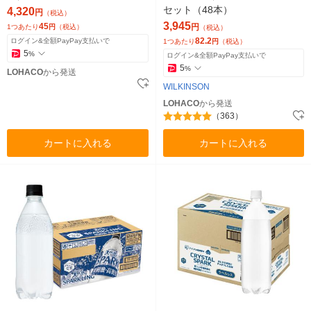
オリジナル
セット（48本）
4,320
円
（税込）
3,945
45
円
1つあたり
円
（税込）
（税込）
82.2
ログイン&全額PayPay支払いで
1つあたり
円
（税込）
5
%
ログイン&全額PayPay支払いで
5
%
LOHACO
から発送
WILKINSON
LOHACO
から発送
（363）
カートに入れる
カートに入れる