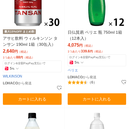
最大15%OFF まとめ割
日仏貿易 ペリエ 瓶 750ml 1箱
アサヒ飲料 ウィルキンソン タ
（12本入）
ンサン 190ml 1箱（30缶入）
4,075
円
（税込）
2,640
339.6
円
1つあたり
円
（税込）
（税込）
88
ログイン&全額PayPay支払いで
1つあたり
円
（税込）
5
%
ログイン&全額PayPay支払いで
5
%
ペリエ
WILKINSON
LOHACO
から発送
（6）
LOHACO
から発送
カートに入れる
カートに入れる