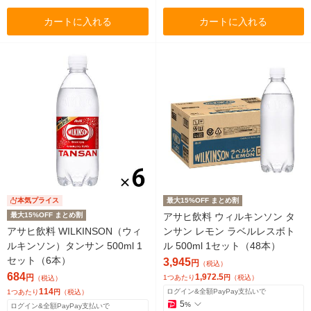
カートに入れる
カートに入れる
本気プライス
最大15%OFF まとめ割
最大15%OFF まとめ割
アサヒ飲料 ウィルキンソン タ
アサヒ飲料 WILKINSON（ウィ
ンサン レモン ラベルレスボト
ルキンソン）タンサン 500ml 1
ル 500ml 1セット（48本）
セット（6本）
3,945
円
（税込）
684
1,972.5
円
1つあたり
円
（税込）
（税込）
114
ログイン&全額PayPay支払いで
1つあたり
円
（税込）
5
%
ログイン&全額PayPay支払いで