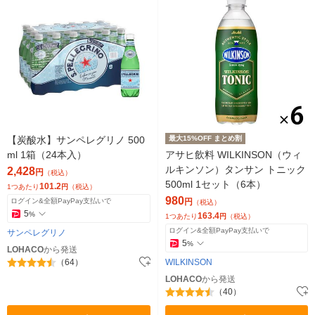
【炭酸水】サンペレグリノ 500
最大15%OFF まとめ割
ml 1箱（24本入）
アサヒ飲料 WILKINSON（ウィ
ルキンソン）タンサン トニック
2,428
円
（税込）
500ml 1セット（6本）
101.2
1つあたり
円
（税込）
980
ログイン&全額PayPay支払いで
円
（税込）
5
%
163.4
1つあたり
円
（税込）
ログイン&全額PayPay支払いで
サンペレグリノ
5
%
LOHACO
から発送
（64）
WILKINSON
LOHACO
から発送
（40）