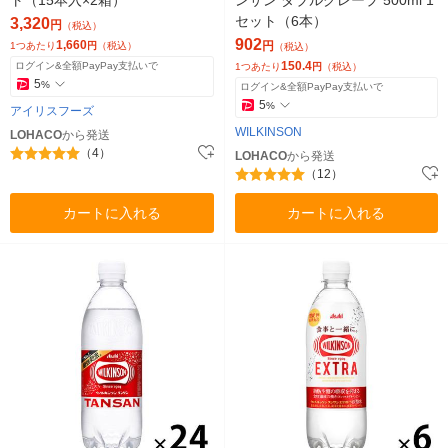
ト（15本入×2箱）
ンサン ダブルグレープ 500ml 1
セット（6本）
3,320
円
（税込）
902
1,660
円
1つあたり
円
（税込）
（税込）
150.4
ログイン&全額PayPay支払いで
1つあたり
円
（税込）
5
%
ログイン&全額PayPay支払いで
5
%
アイリスフーズ
WILKINSON
LOHACO
から発送
（4）
LOHACO
から発送
（12）
カートに入れる
カートに入れる