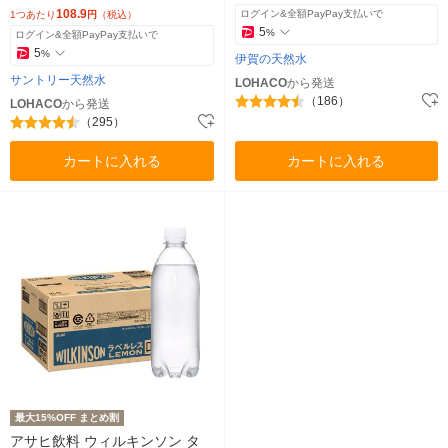
108.9
ログイン&全額PayPay支払いで
1つあたり
円
（税込）
5
%
ログイン&全額PayPay支払いで
5
%
伊賀の天然水
サントリー天然水
LOHACO
から発送
（186）
LOHACO
から発送
（295）
カートに入れる
カートに入れる
最大15%OFF まとめ割
アサヒ飲料 ウィルキンソン タ