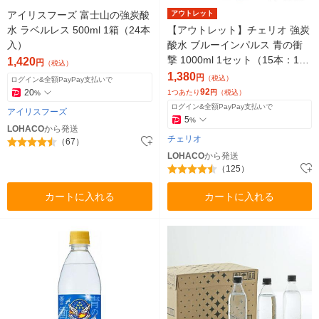
アイリスフーズ 富士山の強炭酸
アウトレット
水 ラベルレス 500ml 1箱（24本
【アウトレット】チェリオ 強炭
入）
酸水 ブルーインパルス 青の衝
撃 1000ml 1セット（15本：1本
1,420
円
（税込）
×15） ソーダ 天然水
1,380
円
（税込）
ログイン&全額PayPay支払いで
92
20
1つあたり
円
（税込）
%
ログイン&全額PayPay支払いで
アイリスフーズ
5
%
LOHACO
から発送
チェリオ
（67）
LOHACO
から発送
（125）
カートに入れる
カートに入れる