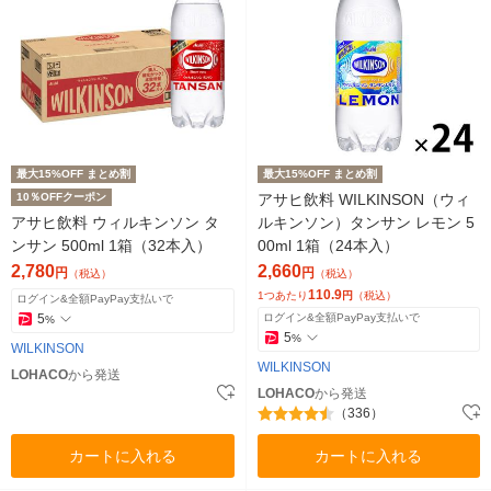
最大15%OFF まとめ割
最大15%OFF まとめ割
10％OFFクーポン
アサヒ飲料 WILKINSON（ウィ
アサヒ飲料 ウィルキンソン タ
ルキンソン）タンサン レモン 5
ンサン 500ml 1箱（32本入）
00ml 1箱（24本入）
2,780
2,660
円
円
（税込）
（税込）
110.9
1つあたり
円
（税込）
ログイン&全額PayPay支払いで
5
ログイン&全額PayPay支払いで
%
5
%
WILKINSON
WILKINSON
LOHACO
から発送
LOHACO
から発送
（336）
カートに入れる
カートに入れる