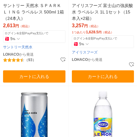
サントリー 天然水 ＳＰＡＲＫ
アイリスフーズ 富士山の強炭酸
ＬＩＮＧ ラベルレス 500ml 1箱
水 ラベルレス 1L 1セット（15
（24本入）
本入×2箱）
2,613
3,257
円
円
（税込）
（税込）
1,628.5
1つあたり
円
（税込）
ログイン&全額PayPay支払いで
5
ログイン&全額PayPay支払いで
%
5
%
サントリー天然水
アイリスフーズ
LOHACO
から発送
LOHACO
から発送
（93）
カートに入れる
カートに入れる