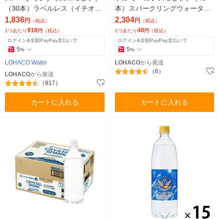
（30本）ラベルレス（イチオ
本）スパークリングウォーター
シ） オリジナル
オリジナル
1,836
2,304
円
円
（税込）
（税込）
918
48
1つあたり
円
（税込）
1つあたり
円
（税込）
ログイン&全額PayPay支払いで
ログイン&全額PayPay支払いで
5
5
%
%
LOHACO Water
LOHACO
から発送
（6）
LOHACO
から発送
（917）
カートに入れる
カートに入れる