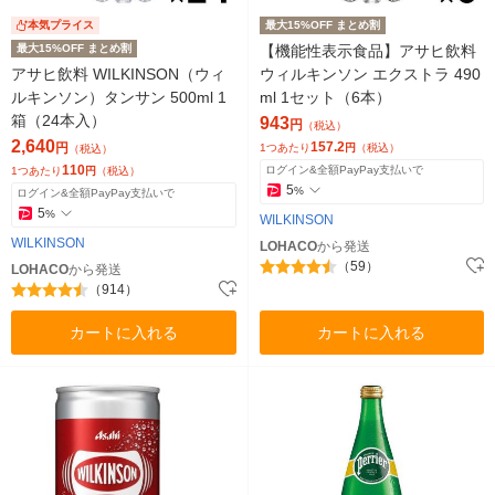
本気プライス
最大15%OFF まとめ割
最大15%OFF まとめ割
【機能性表示食品】アサヒ飲料
アサヒ飲料 WILKINSON（ウィ
ウィルキンソン エクストラ 490
ルキンソン）タンサン 500ml 1
ml 1セット（6本）
箱（24本入）
943
円
（税込）
2,640
157.2
円
1つあたり
円
（税込）
（税込）
110
ログイン&全額PayPay支払いで
1つあたり
円
（税込）
5
%
ログイン&全額PayPay支払いで
5
%
WILKINSON
WILKINSON
LOHACO
から発送
（59）
LOHACO
から発送
（914）
カートに入れる
カートに入れる