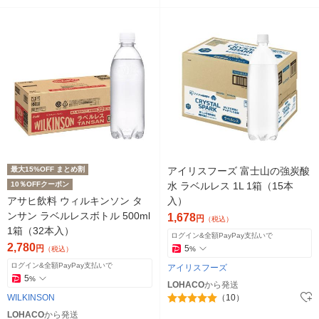
最大15%OFF まとめ割
アイリスフーズ 富士山の強炭酸
10％OFFクーポン
水 ラベルレス 1L 1箱（15本
アサヒ飲料 ウィルキンソン タ
入）
ンサン ラベルレスボトル 500ml
1,678
円
（税込）
1箱（32本入）
ログイン&全額PayPay支払いで
2,780
円
5
（税込）
%
ログイン&全額PayPay支払いで
アイリスフーズ
5
%
LOHACO
から発送
WILKINSON
（10）
LOHACO
から発送