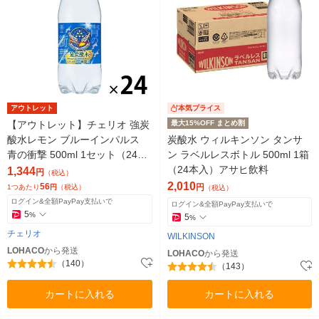
アウトレット
本気プライス
【アウトレット】チェリオ 強炭
最大15%OFF まとめ割
酸水レモン ブルーインパルス
炭酸水 ウィルキンソン タンサ
青の衝撃 500ml 1セット（24
ン ラベルレスボトル 500ml 1箱
本：1本×24） ソーダ 天然水
（24本入）アサヒ飲料
1,344
円
（税込）
2,010
56
円
1つあたり
円
（税込）
（税込）
ログイン&全額PayPay支払いで
ログイン&全額PayPay支払いで
5
%
5
%
チェリオ
WILKINSON
LOHACO
から発送
LOHACO
から発送
（140）
（143）
カートに入れる
カートに入れる