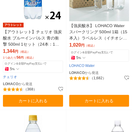
アウトレット
【強炭酸水】 LOHACO Water
【アウトレット】チェリオ 強炭
スパークリング 500ml 1箱（15
酸水 ブルーインパルス 青の衝
本入）ラベルレス（イチオシ）
撃 500ml 1セット（24本：1本×
オリジナル
1,020
円
（税込）
24） ソーダ 天然水
1,344
円
（税込）
ログイン&全額PayPay支払いで
56
5
1つあたり
円
（税込）
%
ログイン&全額PayPay支払いで
LOHACO Water
5
%
LOHACO
から発送
チェリオ
（1,682）
LOHACO
から発送
（368）
カートに入れる
カートに入れる