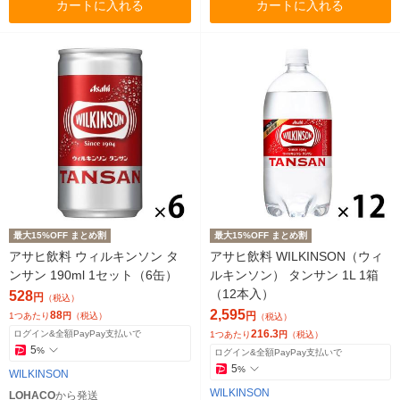
カートに入れる
カートに入れる
最大15%OFF まとめ割
最大15%OFF まとめ割
アサヒ飲料 ウィルキンソン タ
アサヒ飲料 WILKINSON（ウィ
ンサン 190ml 1セット（6缶）
ルキンソン） タンサン 1L 1箱
（12本入）
528
円
（税込）
2,595
88
円
1つあたり
円
（税込）
（税込）
216.3
ログイン&全額PayPay支払いで
1つあたり
円
（税込）
5
%
ログイン&全額PayPay支払いで
5
%
WILKINSON
WILKINSON
LOHACO
から発送