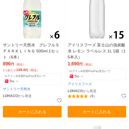
サントリー天然水 グレフルＳ
アイリスフーズ 富士山の強炭酸
ＰＡＲＫＬＩＮＧ 500ml 1セッ
水 レモン ラベルレス 1L 1箱（1
ト（6本）
5本入）
896
1,690
円
円
（税込）
（税込）
149.4
1つあたり
円
（税込）
ログイン&全額PayPay支払いで
ログイン&全額PayPay支払いで
5
%
5
%
アイリスフーズ
サントリー天然水
LOHACO
から発送
LOHACO
から発送
（9）
カートに入れる
カートに入れる