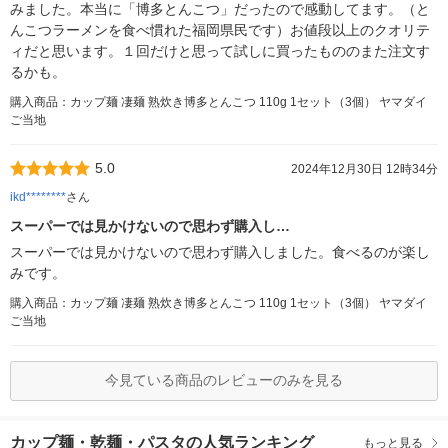
みました。本当に「博多とんこつ」だったので感動してます。（と
んこつラーメンを食べ慣れた福岡県民です）お値段以上のクオリテ
ィだと思います。１回だけと思って試しに買ったもののまた注文す
るかも。
購入商品：カップ麺 凄麺 熟炊き博多とんこつ 110g 1セット（3個） ヤマダイ
ご当地
5.0
2024年12月30日 12時34分
ikd********
さん
スーパーでは見かけないので思わず購入し…
スーパーでは見かけないので思わず購入しました。食べるのが楽し
みです。
購入商品：カップ麺 凄麺 熟炊き博多とんこつ 110g 1セット（3個） ヤマダイ
ご当地
今見ている商品のレビューのみを見る
カップ麺・乾麺・パスタの人気ランキング
もっと見る