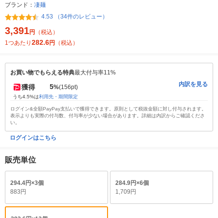
ブランド：
凄麺
4.53 （34件のレビュー）
3,391
円
（税込）
282.6
1つあたり
円
（税込）
お買い物でもらえる特典
最大付与率11%
内訳を見る
5
獲得
%
(156pt)
うち4.5%は
利用先・期間限定
ログイン&全額PayPay支払いで獲得できます。原則として税抜金額に対し付与されます。
表示よりも実際の付与数、付与率が少ない場合があります。詳細は内訳からご確認くださ
い。
ログインはこちら
販売単位
294.4円×3個
284.9円×6個
883円
1,709円