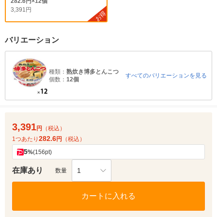
282.6円×12個
3,391円
お得
バリエーション
種類：
熟炊き博多とんこつ
すべてのバリエーションを見る
個数：
12個
3,391
円
（税込）
282.6
1つあたり
円
（税込）
5
%
(156pt)
在庫あり
1
数量
カートに入れる