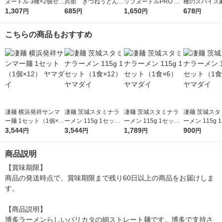
ヌードル 3種×2個セッ
兵衛 きつねうどん
ップヌードルPRO シ
種のスパイ
ト カップ麺 カップラ
1,307
（西日本版） 1セッ
685
ーフード(プロ) 高たん
1,650
３個 日清食
678
円
円
円
円
ーメン 詰め合わせア
ト（3食入）
ぱく＆低糖質さらに塩
ソート
分控えめ 1セット（1
こちらの商品もおすすめ
個×6）
凄麺 横浜発祥サンマ
凄麺 茨城スタミナラ
凄麺 茨城スタミナラ
凄麺 茨城スタ
ー麺 1セット（1個×1
ーメン 115g 1セット
ーメン 115g 1セット
ーメン 115g
2） ヤマダイ
3,544
（1食×12） ヤマダイ
3,544
（1食×6） ヤマダイ
1,789
（1食×3） 
900
円
円
円
円
商品説明
【賞味期限】

商品の発送時点で、賞味期限まで残り60日以上の商品をお届けしま
す。

【商品説明】

博多ラーメンらしいバリカタの細ストレート麺です。博多で支持さ