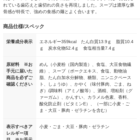
れている歯応えと歯切れの良さを再現しました。スープは濃厚な豚
骨感が特長で、強めの食感の麺とよく合います。
商品仕様/スペック
栄養成分表示
エネルギー359kcal たん白質13.9ｇ 脂質10.4
ｇ 炭水化物52.4ｇ 食塩相当量7.4ｇ
原材料 ※お
めん（小麦粉（国内製造）、食塩、大豆食物繊
手元に届いた
維）、スープ（ポークエキス、食塩、動物油
商品を必ずご
脂、たん白加水分解物、糖類、ニンニクペース
確認ください
ト、しょうゆ）、かやく（味付豚肉、ごま、ね
ぎ）/調味料（アミノ酸等）、酒精、増粘剤（グ
ァーガム）、かんすい、カラメル色素、香料、
酸化防止剤（ビタミンE）、（一部に小麦・ご
ま・大豆・豚肉・ゼラチンを含む）
表示すべきア
小麦・ごま・大豆・豚肉・ゼラチン
レルギー項
目 ※お手元