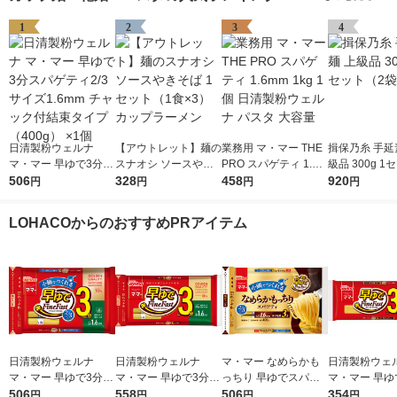
1
2
3
4
日清製粉ウェルナ
【アウトレット】麺の
業務用 マ・マー THE
揖保乃糸 手延
マ・マー 早ゆで3分ス
スナオシ ソースやき
PRO スパゲティ 1.6m
級品 300g 1
パゲティ2/3サイズ1.6
506
そば 1セット（1食×
328
m 1kg 1個 日清製粉ウ
458
袋）
920
円
円
円
円
mm チャック付結束タ
3） カップラーメン
ェルナ パスタ 大容量
イプ （400g） ×1個
LOHACOからのおすすめPRアイテム
日清製粉ウェルナ
日清製粉ウェルナ
マ・マー なめらかも
日清製粉ウェ
マ・マー 早ゆで3分ス
マ・マー 早ゆで3分ス
っちり 早ゆでスパゲ
マ・マー 早ゆ
パゲティ2/3サイズ1.6
506
パゲティ 1.6mm チャ
558
ティ 2/3サイズ チャッ
506
ゲティ FineFa
354
円
円
円
円