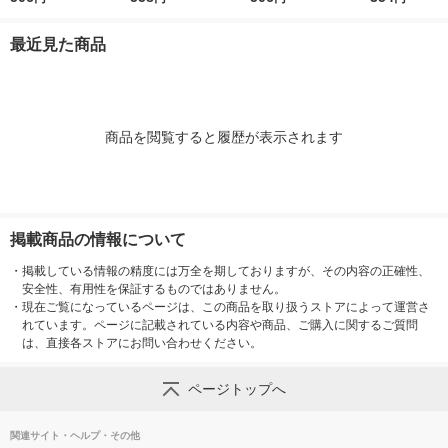
mm チャック付結束タ
ック付結束タイプ (50
ク付結束 400g 1個 日
んぱくタイプ 1
イプ （400g） ×1個
0g) ×1個
清製粉ウェルナ パス
300g ×1個
最近見た商品
タ
商品を閲覧すると履歴が表示されます
掲載商品の情報について
・
掲載している情報の精度には万全を期しておりますが、その内容の正確性、
安全性、有用性を保証するものではありません。
・
現在ご覧になっているページは、この商品を取り扱うストアによって運営さ
れています。ページに記載されている内容や商品、ご購入に関するご質問
は、直接各ストアにお問い合わせください。
ページトップへ
関連サイト・ヘルプ・その他