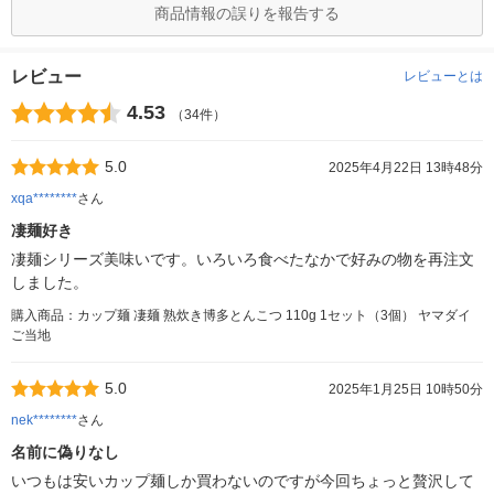
商品情報の誤りを報告する
レビュー
レビューとは
4.53
（34件）
5.0
2025年4月22日 13時48分
xqa********
さん
凄麺好き
凄麺シリーズ美味いです。いろいろ食べたなかで好みの物を再注文
しました。
購入商品：カップ麺 凄麺 熟炊き博多とんこつ 110g 1セット（3個） ヤマダイ
ご当地
5.0
2025年1月25日 10時50分
nek********
さん
名前に偽りなし
いつもは安いカップ麺しか買わないのですが今回ちょっと贅沢して