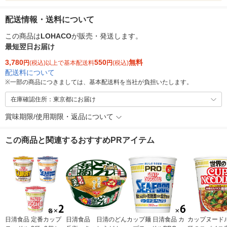
配送情報・送料について
この商品は
LOHACO
が販売・発送します。
最短翌日お届け
3,780
550
無料
円
(税込)以上で基本配送料
円
(税込)
配送料について
※
一部の商品につきましては、基本配送料を当社が負担いたします。
在庫確認住所：東京都にお届け
賞味期限/使用期限・返品について
この商品と関連するおすすめPRアイテム
日清食品 定番カップ
日清食品 日清のどん
カップ麺 日清食品 カ
カップヌード