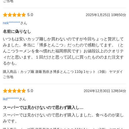
ご当地
5.0
2025年1月25日 10時50分
nek********
さん
名前に偽りなし
いつもは安いカップ麺しか買わないのですが今回ちょっと贅沢して
みました。本当に「博多とんこつ」だったので感動してます。（と
んこつラーメンを食べ慣れた福岡県民です）お値段以上のクオリテ
ィだと思います。１回だけと思って試しに買ったもののまた注文す
るかも。
購入商品：カップ麺 凄麺 熟炊き博多とんこつ 110g 1セット（3個） ヤマダイ
ご当地
5.0
2024年12月30日 12時34分
ikd********
さん
スーパーでは見かけないので思わず購入し…
スーパーでは見かけないので思わず購入しました。食べるのが楽し
みです。