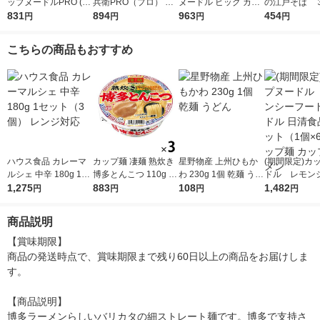
ップヌードルPRO (プ
兵衛PRO（プロ） 高
ヌードル ビッグ カッ
の江戸そば 
ロ) 高たんぱく＆低糖
831
たんぱく＆低糖質 き
894
プ麺大盛 カップラー
963
清食品
454
円
円
円
円
質さらに塩分控えめ 1
つねうどん 1セット
メン 1セット（3食）
セット（1個×3） ラー
（3個）
こちらの商品もおすすめ
メン
ハウス食品 カレーマ
カップ麺 凄麺 熟炊き
星野物産 上州ひもか
(期間限定)カ
ルシェ 中辛 180g 1セ
博多とんこつ 110g 1
わ 230g 1個 乾麺 うど
ドル レモン
ット（3個） レンジ対
1,275
セット（3個） ヤマダ
883
ん
108
ドヌードル 日
1,482
円
円
円
円
応
イ ご当地
1セット（1個
ップ麺 カップ
商品説明
ン
【賞味期限】

商品の発送時点で、賞味期限まで残り60日以上の商品をお届けしま
す。

【商品説明】

博多ラーメンらしいバリカタの細ストレート麺です。博多で支持さ