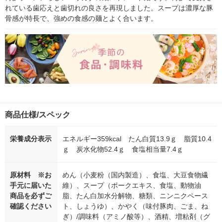
れている歯応えと歯切れの良さを再現しました。スープは濃厚な豚
骨感が特長で、強めの食感の麺とよく合います。
商品仕様/スペック
栄養成分表示
エネルギー359kcal たん白質13.9ｇ 脂質10.4
ｇ 炭水化物52.4ｇ 食塩相当量7.4ｇ
原材料 ※お
めん（小麦粉（国内製造）、食塩、大豆食物繊
手元に届いた
維）、スープ（ポークエキス、食塩、動物油
商品を必ずご
脂、たん白加水分解物、糖類、ニンニクペース
確認ください
ト、しょうゆ）、かやく（味付豚肉、ごま、ね
ぎ）/調味料（アミノ酸等）、酒精、増粘剤（グ