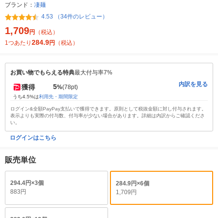
ブランド：
凄麺
4.53 （34件のレビュー）
1,709
円
（税込）
284.9
1つあたり
円
（税込）
お買い物でもらえる特典
最大付与率7%
内訳を見る
5
獲得
%
(78pt)
うち4.5%は
利用先・期間限定
ログイン&全額PayPay支払いで獲得できます。原則として税抜金額に対し付与されます。
表示よりも実際の付与数、付与率が少ない場合があります。詳細は内訳からご確認くださ
い。
ログインはこちら
販売単位
294.4円×3個
284.9円×6個
883円
1,709円