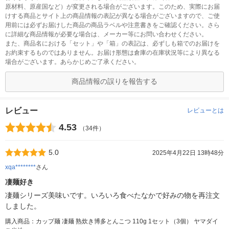
原材料、原産国など）が変更される場合がございます。このため、実際にお届
けする商品とサイト上の商品情報の表記が異なる場合がございますので、ご使
用前には必ずお届けした商品の商品ラベルや注意書きをご確認ください。さら
に詳細な商品情報が必要な場合は、メーカー等にお問い合わせください。
また、商品名における「セット」や「箱」の表記は、必ずしも箱でのお届けを
お約束するものではありません。お届け形態は倉庫の在庫状況等により異なる
場合がございます。あらかじめご了承ください。
商品情報の誤りを報告する
レビュー
レビューとは
4.53
（34件）
5.0
2025年4月22日 13時48分
xqa********
さん
凄麺好き
凄麺シリーズ美味いです。いろいろ食べたなかで好みの物を再注文
しました。
購入商品：カップ麺 凄麺 熟炊き博多とんこつ 110g 1セット（3個） ヤマダイ