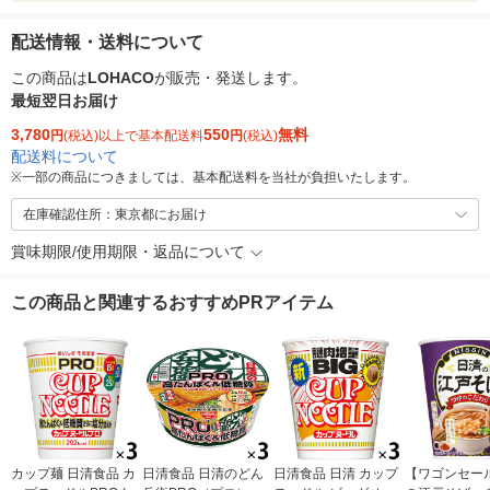
配送情報・送料について
この商品は
LOHACO
が販売・発送します。
最短翌日お届け
3,780
550
無料
円
(税込)以上で基本配送料
円
(税込)
配送料について
※
一部の商品につきましては、基本配送料を当社が負担いたします。
在庫確認住所：東京都にお届け
賞味期限/使用期限・返品について
この商品と関連するおすすめPRアイテム
カップ麺 日清食品 カ
日清食品 日清のどん
日清食品 日清 カップ
【ワゴンセー