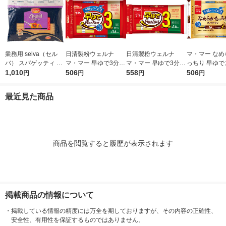
業務用 selva（セル
日清製粉ウェルナ
日清製粉ウェルナ
マ・マー なめ
バ） スパゲッティ 1.7
マ・マー 早ゆで3分ス
マ・マー 早ゆで3分ス
っちり 早ゆで
mm 1袋（3kg） ゆで
1,010
パゲティ2/3サイズ1.6
506
パゲティ 1.6mm チャ
558
ティ 2/3サイ
506
円
円
円
円
時間8分 朝日 パスタ
mm チャック付結束タ
ック付結束タイプ (50
ク付結束 400g
スパゲティ 大容量
イプ （400g） ×1個
0g) ×1個
清製粉ウェルナ
最近見た商品
タ
商品を閲覧すると履歴が表示されます
掲載商品の情報について
・
掲載している情報の精度には万全を期しておりますが、その内容の正確性、
安全性、有用性を保証するものではありません。