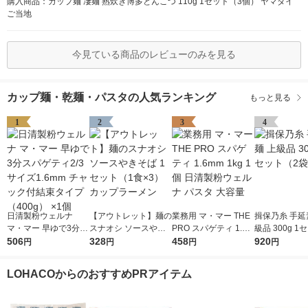
購入商品：カップ麺 凄麺 熟炊き博多とんこつ 110g 1セット（3個） ヤマダイ
ご当地
今見ている商品のレビューのみを見る
カップ麺・乾麺・パスタの人気ランキング
もっと見る
1
2
3
4
日清製粉ウェルナ
【アウトレット】麺の
業務用 マ・マー THE
揖保乃糸 手延
マ・マー 早ゆで3分ス
スナオシ ソースやき
PRO スパゲティ 1.6m
級品 300g 1
パゲティ2/3サイズ1.6
506
そば 1セット（1食×
328
m 1kg 1個 日清製粉ウ
458
袋）
920
円
円
円
円
mm チャック付結束タ
3） カップラーメン
ェルナ パスタ 大容量
イプ （400g） ×1個
LOHACOからのおすすめPRアイテム