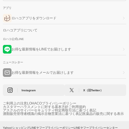
アプリ
ロハコアプリをダウンロード
ロハコアプリについて
ロハコ公式LINE
お得な最新情報をLINEでお届けします
ニュースレター
お得な最新情報をメールでお届けします
Instagram
X（旧Twitter）
ご利用上の注意
LOHACOプライバシーポリシー
カスタマーハラスメントに対する基本方針
ご利用規約
アスクルのサイバーセキュリティ
特定商取引法に基づく表記
酒類販売管理者標識の掲示
古物営業法に基づく表記
医薬品の販売に関する表示
Yahoo!ショッピング
LINEヤフープライバシーポリシー
LINEヤフープライバシーセンター