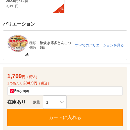
282.6円×12個
3,391円
お得
バリエーション
種類：
熟炊き博多とんこつ
すべてのバリエーションを見る
個数：
6個
1,709
円
（税込）
284.9
1つあたり
円
（税込）
5
%
(78pt)
在庫あり
1
数量
カートに入れる