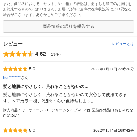
また、商品名における「セット」や「箱」の表記は、必ずしも箱でのお届けを
お約束するものではありません。お届け形態は倉庫の在庫状況等により異なる
場合がございます。あらかじめご了承ください。
商品情報の誤りを報告する
レビュー
レビューとは
4.62
（13件）
5.0
2022年7月17日 22時20分
hor********
さん
髪と地肌にやさしく、荒れることがないの…
髪と地肌にやさしく、荒れることがないので安心して使用できま
す。ヘアカラー後、2週間くらい色持ちします。
購入商品：ウエラトーン 2+1 クリームタイプ 4G 2個 [医薬部外品]（おしゃれな
白髪染め）
5.0
2022年1月4日 16時42分