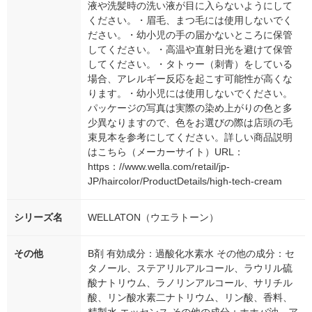
液や洗髪時の洗い液が目に入らないようにして
ください。・眉毛、まつ毛には使用しないでく
ださい。・幼小児の手の届かないところに保管
してください。・高温や直射日光を避けて保管
してください。・タトゥー（刺青）をしている
場合、アレルギー反応を起こす可能性が高くな
ります。・幼小児には使用しないでください。
パッケージの写真は実際の染め上がりの色と多
少異なりますので、色をお選びの際は店頭の毛
束見本を参考にしてください。詳しい商品説明
はこちら（メーカーサイト）URL：
https：//www.wella.com/retail/jp-
JP/haircolor/ProductDetails/high-tech-cream
シリーズ名
WELLATON（ウエラトーン）
その他
B剤 有効成分：過酸化水素水 その他の成分：セ
タノール、ステアリルアルコール、ラウリル硫
酸ナトリウム、ラノリンアルコール、サリチル
酸、リン酸水素二ナトリウム、リン酸、香料、