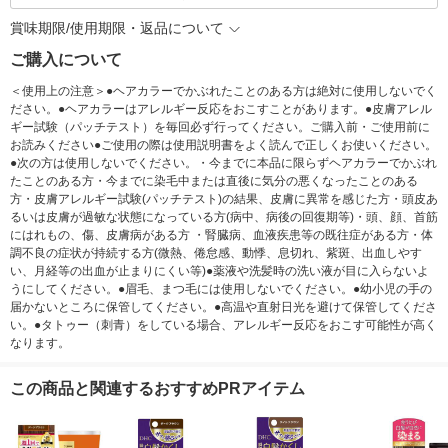
賞味期限/使用期限・返品について
ご購入について
＜使用上の注意＞●ヘアカラーでかぶれたことのある方は絶対に使用しないでく
ださい。●ヘアカラーはアレルギー反応をおこすことがあります。●皮膚アレル
ギー試験（パッチテスト）を毎回必ず行ってください。ご購入前・ご使用前に
お読みください●ご使用の際は使用説明書をよく読んで正しくお使いください。
●次の方は使用しないでください。・今までに本品に限らずヘアカラーでかぶれ
たことのある方・今までに染毛中または直後に気分の悪くなったことのある
方・皮膚アレルギー試験(パッチテスト)の結果、皮膚に異常を感じた方・頭皮あ
るいは皮膚が過敏な状態になっている方(病中、病後の回復期等)・頭、顔、首筋
にはれもの、傷、皮膚病がある方 ・腎臓病、血液疾患等の既往症がある方・体
調不良の症状が持続する方(微熱、倦怠感、動悸、息切れ、紫斑、出血しやす
い、月経等の出血が止まりにくい等)●薬液や洗髪時の洗い液が目に入らないよ
うにしてください。●眉毛、まつ毛には使用しないでください。●幼小児の手の
届かないところに保管してください。●高温や直射日光を避けて保管してくださ
い。●タトゥー（刺青）をしている場合、アレルギー反応をおこす可能性が高く
なります。
この商品と関連するおすすめPRアイテム