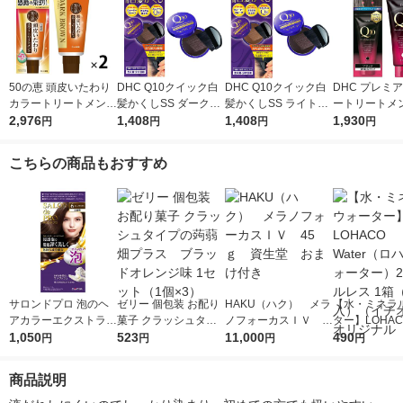
50の恵 頭皮いたわり
DHC Q10クイック白
DHC Q10クイック白
DHC プレミ
カラートリートメント
髪かくしSS ダークブ
髪かくしSS ライトブ
ートリートメ
ダークブラウン 150g
2,976
ラウン 白髪染め・白
1,408
ラウン 白髪染め・白
1,408
ブラック 150
1,930
円
円
円
円
1セット（2個） ロー
髪ケア・ヘアカラー・
髪ケア・ヘアカラー・
め・白髪ケア
ト製薬
リタッチ ヘアケア
リタッチ ヘアケア
ラー・カラー
こちらの商品もおすすめ
ヘアケア
サロンドプロ 泡のヘ
ゼリー 個包装 お配り
HAKU（ハク） メラ
【水・ミネラ
アカラーエクストラリ
菓子 クラッシュタイ
ノフォーカスＩＶ 4
ター】LOHACO
ッチ 6 ダークブラウ
1,050
プの蒟蒻畑プラス ブ
523
5ｇ 資生堂 おまけ
11,000
r（ロハコウォ
490
円
円
円
円
ン ダリヤ 白髪染め
ラッドオレンジ味 1セ
付き
ー）2L ラベル
ット（1個×3）
箱（5本入）
商品説明
シ） オリジナ