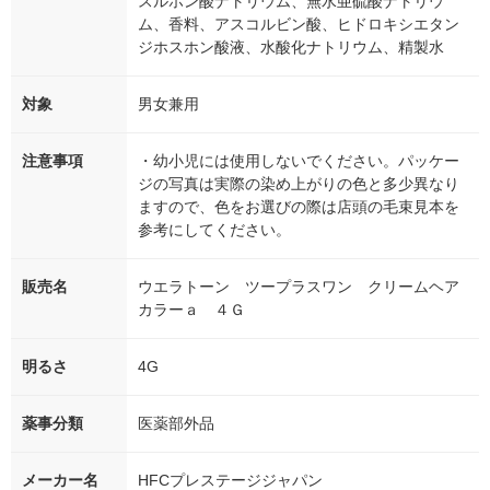
スルホン酸ナトリウム、無水亜硫酸ナトリウ
ム、香料、アスコルビン酸、ヒドロキシエタン
ジホスホン酸液、水酸化ナトリウム、精製水
対象
男女兼用
注意事項
・幼小児には使用しないでください。パッケー
ジの写真は実際の染め上がりの色と多少異なり
ますので、色をお選びの際は店頭の毛束見本を
参考にしてください。
販売名
ウエラトーン ツープラスワン クリームヘア
カラーａ ４Ｇ
明るさ
4G
薬事分類
医薬部外品
メーカー名
HFCプレステージジャパン