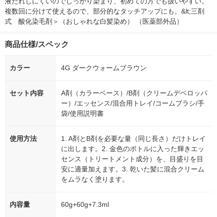
液だれしにくいのでしっかり染まり、初めての方でも扱いやすい。
複数回に分けて使えるので、部分的なタッチアップにも。&lt;三剤
式　酸化染毛剤＞（おしゃれな白髪染め） （医薬部外品）
商品仕様/スペック
カラー
4G ダークウォームブラウン
セット内容
A剤（カラーベース）/B剤（クリームデベロッパ
ー）/エッセンス/混合用トレイ/コームブラシ/手
袋/使用説明書
使用方法
1. A剤とB剤を必要な量（同じ長さ）だけトレイ
に出します。2. 金色のボトルに入った輝きエッ
センス（トリートメント成分）を、目盛りを目
安に適量加えます。3. 乾いた髪に混合クリーム
をムラなく塗ります。
内容量
60g+60g+7.3ml