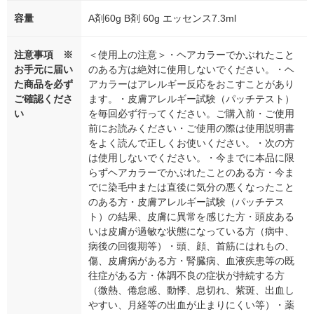
容量
A剤60g B剤 60g エッセンス7.3ml
注意事項 ※
＜使用上の注意＞・ヘアカラーでかぶれたこと
お手元に届い
のある方は絶対に使用しないでください。・ヘ
た商品を必ず
アカラーはアレルギー反応をおこすことがあり
ご確認くださ
ます。・皮膚アレルギー試験（パッチテスト）
い
を毎回必ず行ってください。ご購入前・ご使用
前にお読みください・ご使用の際は使用説明書
をよく読んで正しくお使いください。・次の方
は使用しないでください。・今までに本品に限
らずヘアカラーでかぶれたことのある方・今ま
でに染毛中または直後に気分の悪くなったこと
のある方・皮膚アレルギー試験（パッチテス
ト）の結果、皮膚に異常を感じた方・頭皮ある
いは皮膚が過敏な状態になっている方（病中、
病後の回復期等）・頭、顔、首筋にはれもの、
傷、皮膚病がある方・腎臓病、血液疾患等の既
往症がある方・体調不良の症状が持続する方
（微熱、倦怠感、動悸、息切れ、紫斑、出血し
やすい、月経等の出血が止まりにくい等）・薬