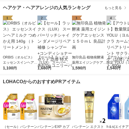
ヘアケア・ヘアアレンジの人気ランキング
もっと見る
1
2
3
4
ORBIS（オルビス）
【セール】ラックス
無印良品 植物発酵液
【アウトレッ
エッセンスインヘアミ
（LUX） スーパーリ
薬用エイジングケアエ
限定 YOLU
ルク つめかえ用 140g
1,100
ッチシャイン ダメー
1,680
ッセンス １５０ｍＬ
1,590
サクラ カーム
1,540
円
円
円
円
（トリートメント）
ジリペア 補修 シャン
良品計画
リペアトリー
プー+コンディショナ
サクラ＆ミュ
LOHACOからのおすすめPRアイテム
ー セット 詰替 特大 各
替）2個セット 
870g ユニリーバ
（セール）パンテーン
パンテーンEXP カプ
パンテーン エクスト
h＆s(エイチ