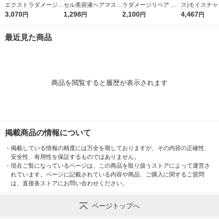
エクストラダメージリ
セル美容液ヘアマスク
ラダメージリペア 洗
ス)モイスチャ
ペア シャンプー + コ
3,070
170g P＆G
1,298
い流すトリートメント
2,100
ンプー 2.2L 
4,467
円
円
円
円
ンディショナー 超特
特大サイズ 300g しっ
ィショナー 2.2
大1.7L 2個セット P＆
とり 2個 P＆G
替えセット 超
最近見た商品
G
＆G
商品を閲覧すると履歴が表示されます
掲載商品の情報について
・
掲載している情報の精度には万全を期しておりますが、その内容の正確性、
安全性、有用性を保証するものではありません。
・
現在ご覧になっているページは、この商品を取り扱うストアによって運営さ
れています。ページに記載されている内容や商品、ご購入に関するご質問
は、直接各ストアにお問い合わせください。
ページトップへ