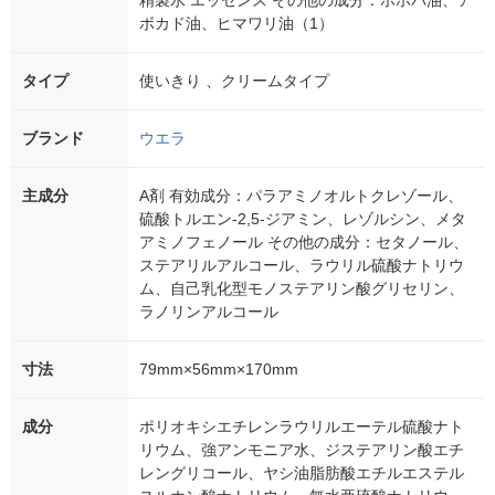
精製水 エッセンス その他の成分：ホホバ油、ア
ボカド油、ヒマワリ油（1）
タイプ
使いきり 、クリームタイプ
ブランド
ウエラ
主成分
A剤 有効成分：パラアミノオルトクレゾール、
硫酸トルエン-2,5-ジアミン、レゾルシン、メタ
アミノフェノール その他の成分：セタノール、
ステアリルアルコール、ラウリル硫酸ナトリウ
ム、自己乳化型モノステアリン酸グリセリン、
ラノリンアルコール
寸法
79mm×56mm×170mm
成分
ポリオキシエチレンラウリルエーテル硫酸ナト
リウム、強アンモニア水、ジステアリン酸エチ
レングリコール、ヤシ油脂肪酸エチルエステル