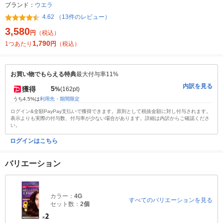
ブランド：
ウエラ
4.62 （13件のレビュー）
3,580
円
（税込）
1,790
1つあたり
円
（税込）
お買い物でもらえる特典
最大付与率11%
内訳を見る
5
獲得
%
(162pt)
うち4.5%は
利用先・期間限定
ログイン&全額PayPay支払いで獲得できます。原則として税抜金額に対し付与されます。
表示よりも実際の付与数、付与率が少ない場合があります。詳細は内訳からご確認くださ
い。
ログインはこちら
バリエーション
カラー：
4G
すべてのバリエーションを見る
セット数：
2個