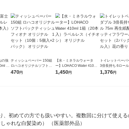
山の強
ティッシュペーパー 150組
【水・ミネラルウォータ
トイレットペーパ
ml 1
ロハコオリジナルソフトパ
ー】LOHACO Water 410ml
3倍長持ち 6ロール 75m 再
ックティッシュ フィオナ オ
1箱（20本入）ラベルレス
紙配合 スコッテ
470
1,450
1,376
円
円
円
リジナル 1セット（10個：
（イチオシ） オリジナル
パック 1セット（2
5個入×2パック） オリジナ
ロール入）花の香
ル
り、初めての方でも扱いやすい。複数回に分けて使える
（おしゃれな白髪染め） （医薬部外品）