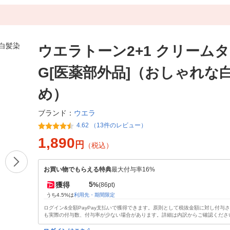
ウエラトーン2+1 クリームタ
G[医薬部外品]（おしゃれな
め）
ウエラ
ブランド：
4.62 （13件のレビュー）
1,890
円
（税込）
お買い物でもらえる特典
最大付与率16%
5
獲得
%
(86pt)
うち4.5%は
利用先・期間限定
ログイン&全額PayPay支払いで獲得できます。原則として税抜金額に対し付与
も実際の付与数、付与率が少ない場合があります。詳細は内訳からご確認くださ