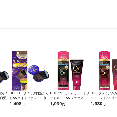
白髪かく
DHC Q10クイック白髪かく
DHC プレミアムカラートリ
DHC プレミアム
 白髪染
しSS ライトブラウン 白髪染
ートメントSS ブラック 150
ートメントSS ダ
カラ
め・白髪ケア・ヘアカラ
g 白髪染め・白髪ケア・ヘア
ン 150g 白髪染
1,408
1,930
1,930
円
円
円
ア
ー・リタッチ ヘアケア
カラー・カラーリング ヘア
ア・ヘアカラー・
ケア
ング ヘアケア