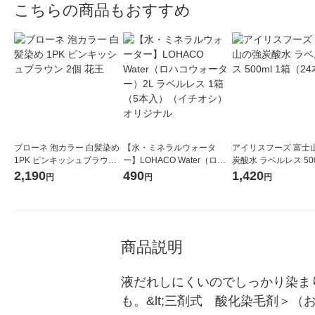
こちらの商品もおすすめ
ブローネ 泡カラー 白髪染め
【水・ミネラルウォータ
アイリスフーズ 富士
1PK ピンキッシュブラウン
ー】LOHACO Water（ロハ
炭酸水 ラベルレス 500
2個 花王
コウォーター）2L ラベルレ
箱（24本入）
2,190
490
1,420
円
円
円
ス 1箱（5本入）（イチオ
シ） オリジナル
商品説明
液だれしにくいのでしっかり染ま
も。&lt;三剤式　酸化染毛剤＞