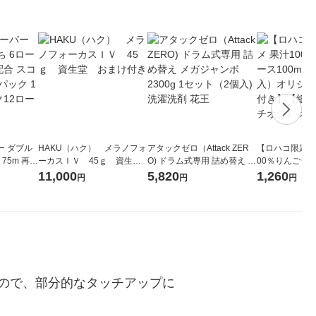
ー ダブル
HAKU（ハク） メラノフォ
アタックゼロ（Attack ZER
【ロハコ限定】
生
ーカスＩＶ 45ｇ 資生
O) ドラム式専用 詰め替え メ
00％りんごジュー
ィフラワー
堂 おまけ付き
ガジャンボ 2300g 1セット
箱（18本入）
11,000
5,820
1,260
円
円
円
パック12
（2個入) 洗濯洗剤 花王
【クイズ付き】
り
ク】（イチオシ
ル
ので、部分的なタッチアップに