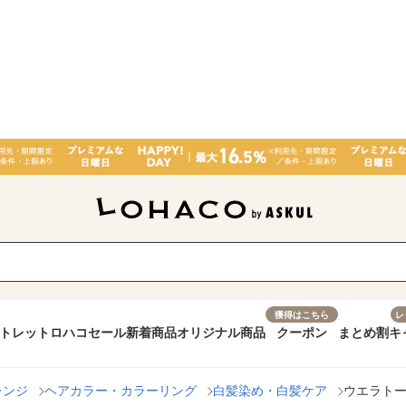
獲得はこちら
レ
トレット
ロハコセール
新着商品
オリジナル商品
クーポン
まとめ割
キ
レンジ
ヘアカラー・カラーリング
白髪染め・白髪ケア
ウエラトー