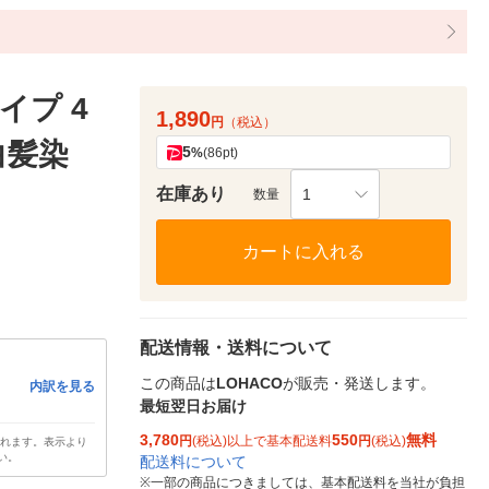
イプ 4
1,890
円
（税込）
白髪染
5
%
(86pt)
在庫あり
1
数量
カートに入れる
配送情報・送料について
この商品は
LOHACO
が販売・発送します。
内訳を見る
最短翌日お届け
3,780
550
無料
円
(税込)以上で基本配送料
円
(税込)
されます。表示より
い。
配送料について
※
一部の商品につきましては、基本配送料を当社が負担