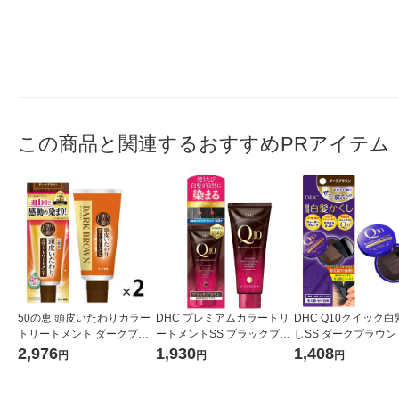
この商品と関連するおすすめPRアイテム
50の恵 頭皮いたわりカラー
DHC プレミアムカラートリ
DHC Q10クイック
トリートメント ダークブラ
ートメントSS ブラックブラ
しSS ダークブラウン
ウン 150g 1セット（2個）
ウン 150g 白髪染め・白髪ケ
め・白髪ケア・ヘア
2,976
1,930
1,408
円
円
円
ロート製薬
ア・ヘアカラー・カラーリ
ー・リタッチ ヘアケ
ング ヘアケア