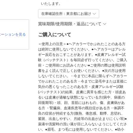
いたします。
在庫確認住所：東京都にお届け
賞味期限/使用期限・返品について
ご購入について
エーションを見る
＜使用上の注意＞●ヘアカラーでかぶれたことのある方
は絶対に使用しないでください。●ヘアカラーはアレル
ギー反応をおこすことがあります。●皮膚アレルギー試
験（パッチテスト）を毎回必ず行ってください。ご購入
前・ご使用前にお読みください●ご使用の際は使用説明
書をよく読んで正しくお使いください。●次の方は使用
しないでください。・今までに本品に限らずヘアカラー
でかぶれたことのある方・今までに染毛中または直後に
気分の悪くなったことのある方・皮膚アレルギー試験
(パッチテスト)の結果、皮膚に異常を感じた方・頭皮あ
るいは皮膚が過敏な状態になっている方(病中、病後の
回復期等)・頭、顔、首筋にはれもの、傷、皮膚病があ
る方 ・腎臓病、血液疾患等の既往症がある方・体調不
良の症状が持続する方(微熱、倦怠感、動悸、息切れ、
紫斑、出血しやすい、月経等の出血が止まりにくい等)●
薬液や洗髪時の洗い液が目に入らないようにしてくださ
い。●眉毛、まつ毛には使用しないでください。●幼小