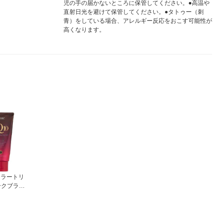
児の手の届かないところに保管してください。●高温や
直射日光を避けて保管してください。●タトゥー（刺
青）をしている場合、アレルギー反応をおこす可能性が
高くなります。
カラートリ
ークブラウ
め・白髪ケ
カラーリ