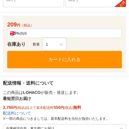
597円
985円
お得
209
円
（税込）
5
%
(8pt)
在庫あり
1
数量
カートに入れる
配送情報・送料について
この商品は
LOHACO
が販売・発送します。
最短翌日お届け
3,780
550
無料
円
(税込)以上で基本配送料
円
(税込)
配送料について
※
一部の商品につきましては、基本配送料を当社が負担いたします。
在庫確認住所：東京都にお届け