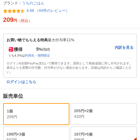
ブランド：
うちのごはん
4.48 （44件のレビュー）
209
円
（税込）
お買い物でもらえる特典
最大付与率11%
内訳を見る
5
獲得
%
(8pt)
うち4.5%は
利用先・期間限定
ログイン&全額PayPay支払いで獲得できます。原則として税抜金額に対し付与されます。
表示よりも実際の付与数、付与率が少ない場合があります。詳細は内訳からご確認くださ
い。
ログインはこちら
販売単位
205円×2個
1個
410円
209円
199円×3個
197円×5個