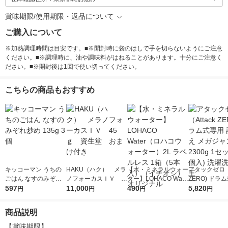
賞味期限/使用期限・返品について
ご購入について
※加熱調理時間は目安です。■※開封時に袋のはしで手を切らないようにご注意
ください。■※調理時に、油や調味料がはねることがあります。十分にご注意く
ださい。■※開封後は1回で使い切ってください。
こちらの商品もおすすめ
キッコーマン うちの
HAKU（ハク） メラ
【水・ミネラルウォー
アタックゼロ（A
ごはん なすのみぞれ
ノフォーカスＩＶ 4
ター】LOHACO Wate
ZERO) ドラ
炒め 135g 3個
597
5ｇ 資生堂 おまけ
11,000
r（ロハコウォータ
490
詰め替え メガ
5,820
円
円
円
円
付き
ー）2L ラベルレス 1
ボ 2300g 1
箱（5本入）（イチオ
個入) 洗濯洗剤
商品説明
シ） オリジナル
【賞味期限】
