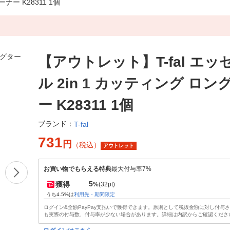
ナー K28311 1個
【アウトレット】T-fal エ
ル 2in 1 カッティング ロ
ー K28311 1個
ブランド：
T-fal
731
円
（税込）
アウトレット
お買い物でもらえる特典
最大付与率7%
5
獲得
%
(32pt)
うち4.5%は
利用先・期間限定
ログイン&全額PayPay支払いで獲得できます。原則として税抜金額に対し付与
も実際の付与数、付与率が少ない場合があります。詳細は内訳からご確認くださ