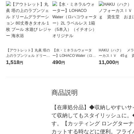
【アウトレット】丸眞 塔の
【水・ミネラルウォータ
HAKU（ハク） メ
上のラプンツェル ドリーム
ー】LOHACO Water（ロハ
ーカスＩＶ 45ｇ 
グラデーション 80丈巻きタ
コウォーター）2L ラベルレ
堂 おまけ付き
1,518
490
11,000
円
円
円
オル 1枚 プール 水遊び レジ
ス 1箱（5本入）（イチオ
ャー 海水浴
シ） オリジナル
商品説明
【在庫処分品】◆収納しやすいサ
て収納してもスタイリッシュに。◆
す。【カッティング ロングター
カットする時などに便利。フライ