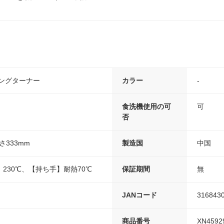
ロングターナー
カラー
-
食洗機使用の可
可
否
さ333mm
製造国
中国
230℃、【持ち手】耐熱70℃
保証期間
無
JANコード
316843
商品番号
XN4592