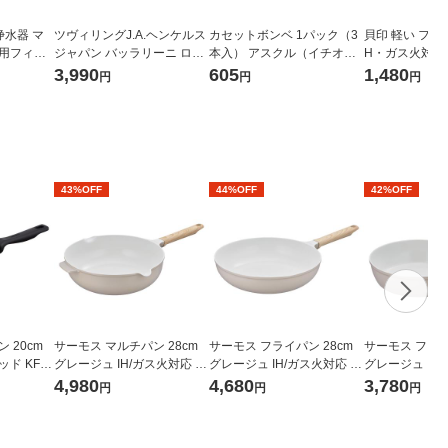
浄水器 マ
ツヴィリングJ.A.ヘンケルス
カセットボンベ 1パック（3
貝印 軽い フライ
換用フィル
ジャパン バッラリーニ ロー
本入） アスクル（イチオ
H・ガス火対応 0
マ フライパン 20cm ガス火
シ） オリジナル
1個
3,990
605
1,480
円
円
円
専用 コーティング 1個
43%OFF
44%OFF
42%OFF
 20cm
サーモス マルチパン 28cm
サーモス フライパン 28cm
サーモス フライ
ド KFM-
グレージュ IH/ガス火対応 K
グレージュ IH/ガス火対応 K
グレージュ IH/
FOー028W GG1個 深型設計
FO-028 GG 1個 深型設計 軽
FO-020 GG 
4,980
4,680
3,780
円
円
円
軽量 フッ素化合物不使用
量 フッ素化合物不使用
量 フッ素化合