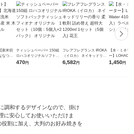
【新米切
ティッシュペーパー 150組
フレアフレグランス IROKA
【水・ミネラル
ななつぼ
ロハコオリジナルソフトパ
（イロカ） ネイキッドリリ
ー】LOHACO Wa
袋 令和7年産
ックティッシュ フィオナ オ
ーの香り 柔軟剤 詰め替え 超
1箱（20本入
470
6,582
1,450
円
円
円
ジナル
リジナル 1セット（10個：
特大 1200ml 1セット（5個
（イチオシ） 
5個入×2パック） オリジナ
入) 花王
ル
に調和するデザインなので、掛け
。調理に安心してお使いいただけま
の役割に加え、大判のお好み焼きを