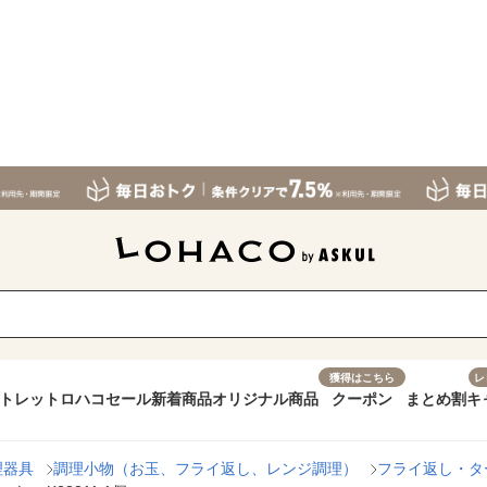
獲得はこちら
レ
トレット
ロハコセール
新着商品
オリジナル商品
クーポン
まとめ割
キ
理器具
調理小物（お玉、フライ返し、レンジ調理）
フライ返し・タ