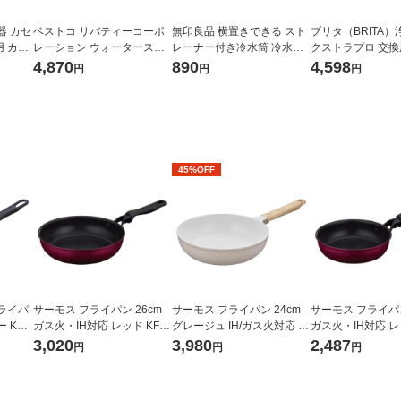
器 カセ
ベストコ リバティーコーポ
無印良品 横置きできる スト
ブリタ（BRITA）
 カー
レーション ウォータースラ
レーナー付き冷水筒 冷水専
クストラプロ 交
 2個
イダー 流しそうめん ホワイ
用約1L 良品計画
ター 3個入
4,870
890
4,598
円
円
円
直結型
ト LD-281 1個
45%OFF
ライパ
サーモス フライパン 26cm
サーモス フライパン 24cm
サーモス フライパン
KFI-
ガス火・IH対応 レッド KFM-
グレージュ IH/ガス火対応 K
ガス火・IH対応 レッ
026 R1個
FO-024 GG 1個 深型設計 軽
020 R1個
3,020
3,980
2,487
円
円
円
量 フッ素化合物不使用