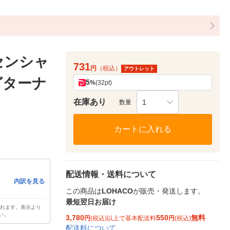
ッセンシャ
731
円
（税込）
アウトレット
ングターナ
5
%
(32pt)
在庫あり
1
数量
カートに入れる
配送情報・送料について
内訳を見る
この商品は
LOHACO
が販売・発送します。
最短翌日お届け
されます。表示より
い。
3,780
550
無料
円
(税込)以上で基本配送料
円
(税込)
配送料について