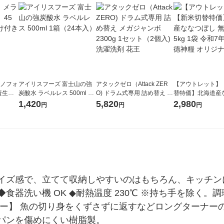
ラノフォ
アイリスフーズ 富士山の強
アタックゼロ（Attack ZER
【アウトレット】
資生
炭酸水 ラベルレス 500ml 1
O) ドラム式専用 詰め替え メ
替特価】北海道産
箱（24本入）
ガジャンボ 2300g 1セット
し 無洗米 5kg 1
1,420
5,820
2,980
円
円
円
（2個入) 洗濯洗剤 花王
米 木徳神糧 オリ
イズ感で、立てて収納しやすいのはもちろん、キッチン
食器洗い機 OK ◆耐熱温度 230℃ ※持ち手を除く
ナー】 魚の切り身をくずさずに返すなどロングターナー
パンを傷めにくい樹脂製。