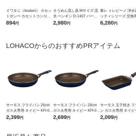
イワタニ（Iwatani） カセッ
そうめん流し器 Mサイズ 流
東レ トレビーノ 浄水
トボンベ カセットコンロ用
氷 ペンギン D-1407 パール
ッティシリーズ 交換用
オレンジ CB-250-OR 1パッ
金属
トリッジ 時短・高除去
894
2,980
6,280
円
円
円
ク（3本入） 岩谷産業（イチ
入 MKCSMX2 蛇口 
オシ）
日本製
LOHACOからのおすすめPRアイテム
サーモス フライパン 26cm
サーモス フライパン 28cm
サーモス 玉子焼き フ
ガス火専用 ネイビー KFI-02
ガス火専用 ネイビー KFI-02
ン ガス火専用 ネイビー 
6 NVY 1個
8 NVY 1個
013E NVY 1個
2,399
2,699
2,099
円
円
円