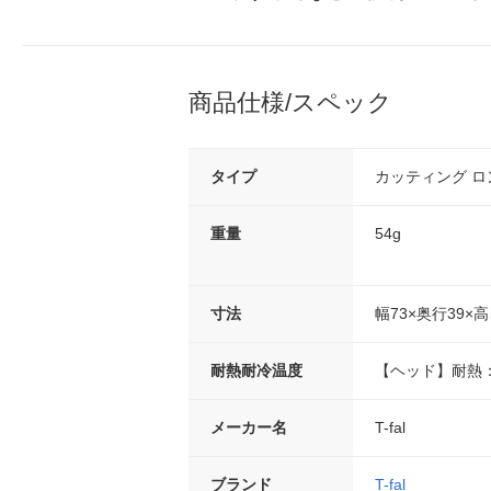
商品仕様/スペック
タイプ
カッティング 
重量
54g
寸法
幅73×奥行39×高
耐熱耐冷温度
【ヘッド】耐熱：
メーカー名
T-fal
ブランド
T-fal