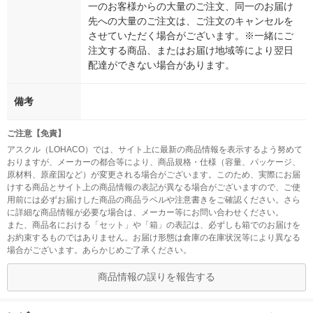
一のお客様からの大量のご注文、同一のお届け
先への大量のご注文は、ご注文のキャンセルを
させていただく場合がございます。※一緒にご
注文する商品、またはお届け地域等により翌日
配達ができない場合があります。
備考
ご注意【免責】
アスクル（LOHACO）では、サイト上に最新の商品情報を表示するよう努めて
おりますが、メーカーの都合等により、商品規格・仕様（容量、パッケージ、
原材料、原産国など）が変更される場合がございます。このため、実際にお届
けする商品とサイト上の商品情報の表記が異なる場合がございますので、ご使
用前には必ずお届けした商品の商品ラベルや注意書きをご確認ください。さら
に詳細な商品情報が必要な場合は、メーカー等にお問い合わせください。
また、商品名における「セット」や「箱」の表記は、必ずしも箱でのお届けを
お約束するものではありません。お届け形態は倉庫の在庫状況等により異なる
場合がございます。あらかじめご了承ください。
商品情報の誤りを報告する