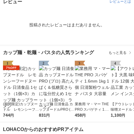
レビュー
レビューとは
投稿されたレビューはまだありません。
カップ麺・乾麺・パスタの人気ランキング
もっと見る
1
2
3
4
7%OFF
(期間限定)カップヌー
カップ麺 日清食品 カ
業務用 マ・マー THE
【アウトレッ
ドル レモンシーフー
ップヌードルPRO (プ
PRO スパゲティ 1.6m
味噌ヌードル 1
ドヌードル 日清食品
744
ロ) 高たんぱく＆低糖
831
m 1kg 1個 日清製粉ウ
458
黒食品工業 カ
1,100
円
円
円
円
1セット（1個×3）カ
質さらに塩分控えめ 1
ェルナ パスタ 大容量
ーメン インス
ップ麺 カップラーメ
セット（1個×3） ラー
LOHACOからのおすすめPRアイテム
ン
メン