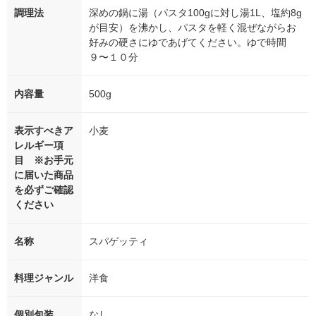
調理法
深めの鍋に湯（パスタ100gに対し湯1L、塩約8g
が目安）を沸かし、パスタを軽く混ぜながらお
好みの硬さにゆであげてください。ゆで時間
９〜１０分
内容量
500g
表示すべきア
小麦
レルギー項
目 ※お手元
に届いた商品
を必ずご確認
ください
名称
スパゲッティ
料理ジャンル
洋食
個別包装
なし