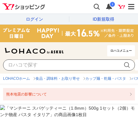
i
ログイン
ID新規取得
ロハコメニュー
LOHACOホーム
食品・調味料・お取り寄せ
カップ麺・乾麺・パスタ
パ
熊本地震の影響について