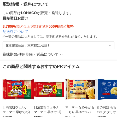
配送情報・送料について
この商品は
LOHACO
が販売・発送します。
最短翌日お届け
3,780
550
無料
円
(税込)以上で基本配送料
円
(税込)
配送料について
※
一部の商品につきましては、基本配送料を当社が負担いたします。
在庫確認住所：東京都にお届け
賞味期限/使用期限・返品について
この商品と関連するおすすめPRアイテム
日清製粉ウェルナ
日清製粉ウェルナ
マ・マー なめらかも
青の洞窟 もち
マ・マー 早ゆで3分ス
マ・マー 早ゆで3分ス
っちり 早ゆでスパゲ
パスタ タリオ
パゲティ2/3サイズ1.6
パゲティ 1.6mm チャ
ティ 2/3サイズ チャッ
1袋（150g