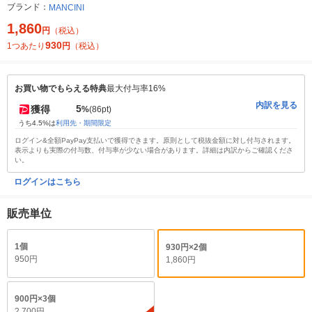
ブランド：
MANCINI
1,860
円
（税込）
930
1つあたり
円
（税込）
お買い物でもらえる特典
最大付与率16%
内訳を見る
5
獲得
%
(86pt)
うち4.5%は
利用先・期間限定
ログイン&全額PayPay支払いで獲得できます。原則として税抜金額に対し付与されます。
表示よりも実際の付与数、付与率が少ない場合があります。詳細は内訳からご確認くださ
い。
ログインはこちら
販売単位
1個
930円×2個
950円
1,860円
900円×3個
2,700円