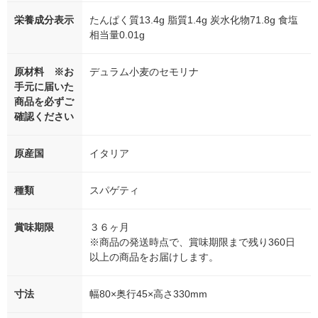
栄養成分表示
たんぱく質13.4g 脂質1.4g 炭水化物71.8g 食塩
相当量0.01g
原材料 ※お
デュラム小麦のセモリナ
手元に届いた
商品を必ずご
確認ください
原産国
イタリア
種類
スパゲティ
賞味期限
３６ヶ月
※商品の発送時点で、賞味期限まで残り360日
以上の商品をお届けします。
寸法
幅80×奥行45×高さ330mm