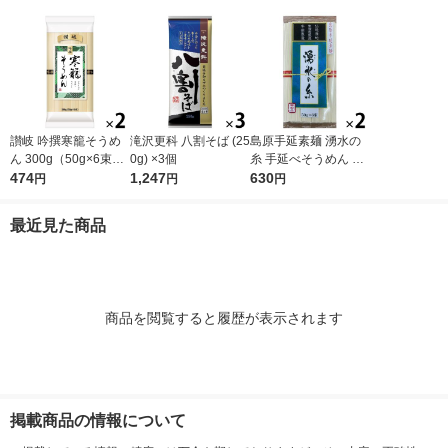
讃岐 吟撰寒籠そうめ
滝沢更科 八割そば (25
島原手延素麺 湧水の
ん 300g（50g×6束）
0g) ×3個
糸 手延べそうめん 30
1セット（2個）日清
474
1,247
0g（50g×6束）1セッ
630
円
円
円
製粉ウェルナ 乾麺
ト（2個）日清製粉ウ
ェルナ 乾麺
最近見た商品
商品を閲覧すると履歴が表示されます
掲載商品の情報について