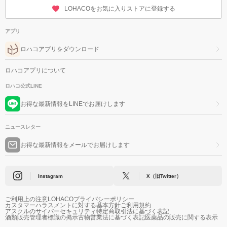
LOHACOをお気に入りストアに登録する
アプリ
ロハコアプリをダウンロード
ロハコアプリについて
ロハコ公式LINE
お得な最新情報をLINEでお届けします
ニュースレター
お得な最新情報をメールでお届けします
Instagram
X（旧Twitter）
ご利用上の注意
LOHACOプライバシーポリシー
カスタマーハラスメントに対する基本方針
ご利用規約
アスクルのサイバーセキュリティ
特定商取引法に基づく表記
酒類販売管理者標識の掲示
古物営業法に基づく表記
医薬品の販売に関する表示