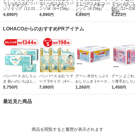
マミーポコ おむつ パ
マミーポコ おむつ パ
マミーポコ おむつ パ
グーン おむつ
ンツ ビッグ（12-22k
ンツ M（6〜13kg）1
ンツ L（9-15kg） ジ
BIG（12〜22
g） ジャンボパック 1
4,890
セット（74枚入×3パ
4,890
ャンボパック 1セット
4,890
ット（64枚入
6,223
円
円
円
円
セット（54枚入×3パ
ック）ドラえもん 男
（62枚入×3パック）
ク）ぐんぐん
ック） ドラえもん
女共用 大容量タイプ
ドラえもんユニ・チャ
ツ 超たっぷり
LOHACOからのおすすめPRアイテム
（イチオシ）
（イチオシ）
ーム（イチオシ）
ャンボ 大王製
パンパース おしりふ
パンパース おむつ テ
グーン 水分たっぷり
グーン よごれ
き 肌へのいちばん（5
ープ Sサイズ（4〜8k
おしりふき 1ケース
リ厚手おしりふ
6枚×12個）2ケース P
5,750
g）1セット（66枚入×
7,080
（70枚入×12パック）
1,260
ース（60枚×
1,450
円
円
円
円
＆G
3パック）はじめての
大王製紙
入） 大王製紙
肌へのいちばん ウル
最近見た商品
トラジャンボ P＆G
商品を閲覧すると履歴が表示されます