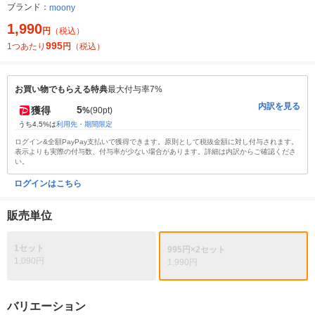
ブランド：
moony
1,990
円
（税込）
995
1つあたり
円
（税込）
お買い物でもらえる特典
最大付与率7%
内訳を見る
5
獲得
%
(90pt)
うち4.5%は
利用先・期間限定
ログイン&全額PayPay支払いで獲得できます。原則として税抜金額に対し付与されます。
表示よりも実際の付与数、付与率が少ない場合があります。詳細は内訳からご確認くださ
い。
ログインはこちら
販売単位
1セット
995円×2セット
1,090円
1,990円
バリエーション