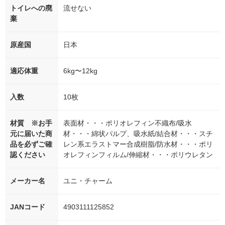
トイレへの廃
流せない
棄
原産国
日本
適応体重
6kg〜12kg
入数
10枚
材質 ※お手
表面材・・・ポリオレフィン不織布/吸水
元に届いた商
材・・・綿状パルプ、吸水紙/結合材・・・スチ
品を必ずご確
レン系エラストマー合成樹脂/防水材・・・ポリ
認ください
オレフィンフィルム/伸縮材・・・ポリウレタン
メーカー名
ユニ・チャーム
JANコード
4903111125852