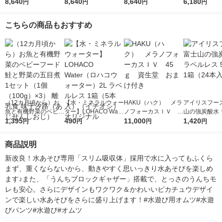
ビッグサイズ（12〜2
8,640
たっち Mサイズ（6〜
8,640
はいはい Mサイズ
8,640
たっち Mサイ
6,180
円
円
円
円
2kg）1セット（64枚
12kg）1セット（88枚
（5〜10kg） 1セット
12kg）1セッ
入×3パック）さらさ
入×3パック） さらさ
（88枚入×3パック）
入×3パック）
こちらの商品もおすすめ
らケア メガジャンボ
らケア メガジャンボ
さらさらケア メガジ
いちばん ウル
ャンボ
ャンボ
（12カ月頃から）お
【水・ミネラルウォー
HAKU（ハク） メラ
アイリスフーズ
魚と有機野菜のベビー
ター】LOHACO Wate
ノフォーカスＩＶ 4
山の強炭酸水 
フード 鮭と野菜の五
1,395
r（ロハコウォータ
490
5ｇ 資生堂 おまけ
11,000
レス 500ml 1
1,420
円
円
円
円
目煮 1セット（1個（1
ー）2L ラベルレス 1
付き
本入）
00g）×3） 離乳食 味
箱（5本入）（イチオ
商品説明
千汐路（あじせんしお
シ） オリジナル
じ）
新改良！水あそび専用「スリム吸収体」採用で水に入ってもふくら
まず、重くならないから、動きやすく思いっきり水あそびを楽しめ
ます♪また、「うんちブロックギャザー」搭載で、とっさのうんちモ
レも安心。さらにデザインもワクワク＆かわいいピカチュウデザイ
ンで楽しい水あそびをさらに盛り上げます！#水遊び用オムツ#水遊
びパンツ#水遊び#オムツ