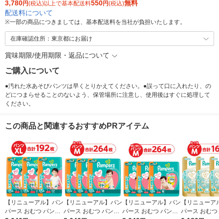
3,780
550
無料
円
(税込)以上で基本配送料
円
(税込)
配送料について
※
一部の商品につきましては、基本配送料を当社が負担いたします。
在庫確認住所：東京都にお届け
賞味期限/使用期限・返品について
ご購入について
●汚れた水あそびパンツは早くとりかえてください。●誤って口に入れたり、の
どにつまらせることのないよう、保管場所に注意し、使用後はすぐに処理して
ください。
この商品と関連するおすすめPRアイテム
【リニューアル】パン
【リニューアル】パン
【リニューアル】パン
【リニューア
パース おむつ パンツ
パース おむつ パンツ
パース おむつ パンツ
パース おむつ