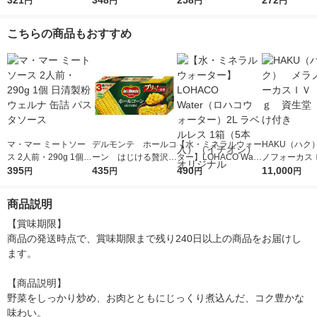
321
348
258
272
円
円
円
円
人前×2＞ 1個 日清製
ゼ 1人前 (140g) 1個
前×2 1個
粉ウェルナ
こちらの商品もおすすめ
マ・マー ミートソー
デルモンテ ホールコ
【水・ミネラルウォー
HAKU（ハク
ス 2人前・290g 1個
ーン はじける贅沢
ター】LOHACO Wate
ノフォーカス
日清製粉ウェルナ 缶
395
紙パック 190g×3
435
r（ロハコウォータ
490
5ｇ 資生堂
11,000
円
円
円
円
詰 パスタソース
個 1パック 素材缶
ー）2L ラベルレス 1
付き
詰（コーン） キッコ
箱（5本入）（イチオ
商品説明
ーマン
シ） オリジナル
【賞味期限】

商品の発送時点で、賞味期限まで残り240日以上の商品をお届けし
ます。

【商品説明】

野菜をしっかり炒め、お肉とともにじっくり煮込んだ、コク豊かな
味わい。