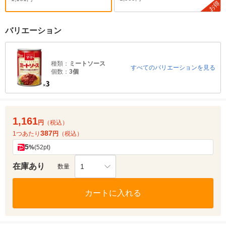
お得
バリエーション
種類：
ミートソース
すべてのバリエーションを見る
個数：
3個
1,161
円
（税込）
387
1つあたり
円
（税込）
5
%
(52pt)
在庫あり
1
数量
カートに入れる