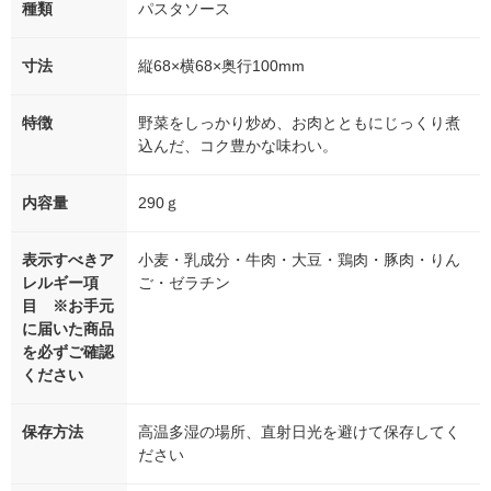
種類
パスタソース
寸法
縦68×横68×奥行100mm
特徴
野菜をしっかり炒め、お肉とともにじっくり煮
込んだ、コク豊かな味わい。
内容量
290ｇ
表示すべきア
小麦・乳成分・牛肉・大豆・鶏肉・豚肉・りん
レルギー項
ご・ゼラチン
目 ※お手元
に届いた商品
を必ずご確認
ください
保存方法
高温多湿の場所、直射日光を避けて保存してく
ださい