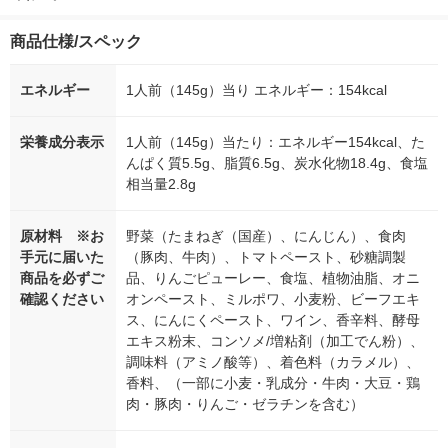
商品仕様/スペック
エネルギー
1人前（145g）当り エネルギー：154kcal
栄養成分表示
1人前（145g）当たり：エネルギー154kcal、た
んぱく質5.5g、脂質6.5g、炭水化物18.4g、食塩
相当量2.8g
原材料 ※お
野菜（たまねぎ（国産）、にんじん）、食肉
手元に届いた
（豚肉、牛肉）、トマトペースト、砂糖調製
商品を必ずご
品、りんごピューレー、食塩、植物油脂、オニ
確認ください
オンペースト、ミルポワ、小麦粉、ビーフエキ
ス、にんにくペースト、ワイン、香辛料、酵母
エキス粉末、コンソメ/増粘剤（加工でん粉）、
調味料（アミノ酸等）、着色料（カラメル）、
香料、（一部に小麦・乳成分・牛肉・大豆・鶏
肉・豚肉・りんご・ゼラチンを含む）