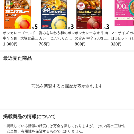
ボンカレーゴールド
旨みを味わう和のボン
ボンカレーネオ 牛肉
マイサイズ ガ
中辛 5個 大塚食品
カレー こだわりだし
の旨み 中辛 200g 1セ
口 1セット（1
レンジ対応
1,300
の和風カレー 中辛
765
ット（1個×3）大塚食
960
0g）×2） 10
320
円
円
円
円
1セット（1個（210
品 レトルトカレー レ
レンジ対応レ
g）×3） レンジ対応
ンジ対応
大塚食品
最近見た商品
1セット（1個×3）
商品を閲覧すると履歴が表示されます
掲載商品の情報について
・
掲載している情報の精度には万全を期しておりますが、その内容の正確性、
安全性、有用性を保証するものではありません。