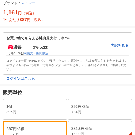
ブランド：
マ・マー
1,161
円
（税込）
387
1つあたり
円
（税込）
お買い物でもらえる特典
最大付与率7%
内訳を見る
5
獲得
%
(52pt)
うち4.5%は
利用先・期間限定
ログイン&全額PayPay支払いで獲得できます。原則として税抜金額に対し付与されます。
表示よりも実際の付与数、付与率が少ない場合があります。詳細は内訳からご確認くださ
い。
ログインはこちら
販売単位
1個
392円×2個
395円
784円
381.8円×5個
387円×3個
1,909円
1,161円