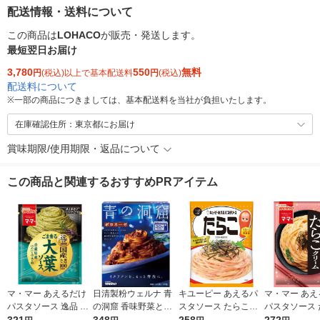
配送情報・送料について
この商品は
LOHACO
が販売・発送します。
最短翌日お届け
3,780
550
無料
円
(税込)以上で基本配送料
円
(税込)
配送料について
※
一部の商品につきましては、基本配送料を当社が負担いたします。
在庫確認住所：東京都にお届け
賞味期限/使用期限・返品について
この商品と関連するおすすめPRアイテム
マ・マー あえるだけ
日清製粉ウェルナ 青
キユーピー あえるパ
マ・マー あえ
パスタソース 逸品 ご
の洞窟 香味野菜とハ
スタソース たらこ（1
パスタソース 
ま香る大葉ソース ＜1
ーブ引き立つボロネー
人前×2）1個
クリーム 生風