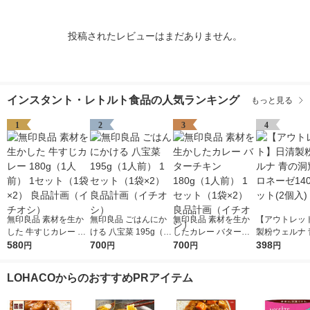
投稿されたレビューはまだありません。
インスタント・レトルト食品の人気ランキング
もっと見る
1
2
3
4
無印良品 素材を生か
無印良品 ごはんにか
無印良品 素材を生か
【アウトレッ
した 牛すじカレー 18
ける 八宝菜 195g（1
したカレー バターチ
製粉ウェルナ 
0g（1人前） 1セット
580
人前） 1セット（1袋×
700
キン 180g（1人前） 1
700
窟 ボロネーゼ
398
円
円
円
円
（1袋×2） 良品計画
2） 良品計画（イチオ
セット（1袋×2） 良品
1セット(2個入
（イチオシ）
シ）
計画（イチオシ）
LOHACOからのおすすめPRアイテム