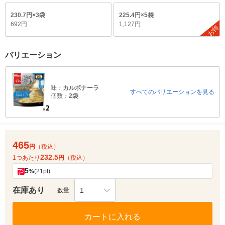
230.7円×3袋
225.4円×5袋
692円
1,127円
お得
バリエーション
味：
カルボナーラ
すべてのバリエーションを見る
個数：
2袋
465
円
（税込）
232.5
1つあたり
円
（税込）
5
%
(21pt)
在庫あり
1
数量
カートに入れる