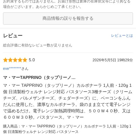
お約束するものではありません。お届け形態は倉庫の在庫状況等により異なる
場合がございます。あらかじめご了承ください。
商品情報の誤りを報告する
レビュー
レビューとは
総合評価に有効なレビュー数が足りません
5.0
2026年5月5日 19時29分
eve********
さん
マ・マーTAPPRINO（タップリーノ…
マ・マー TAPPRINO（タップリーノ）カルボナーラ 1人前・120g 1
個 日清製粉ウェルナ レンジ対応 パスタソース3種チーズ（クリーム
チーズ、パルメザンチーズ、チェダーチーズ）に、ベーコンをふん
だんに使用した、濃厚なカルボナーラ。袋のまま立てて電子レンジ
で温めるだけ。電子レンジ加熱調理時間は、５００Ｗ４０秒、又は
６００Ｗ３０秒。パスタソース。マ・マー
購入商品：マ・マー TAPPRINO（タップリーノ）カルボナーラ 1人前・120g 1
個 日清製粉ウェルナ レンジ対応 パスタソース