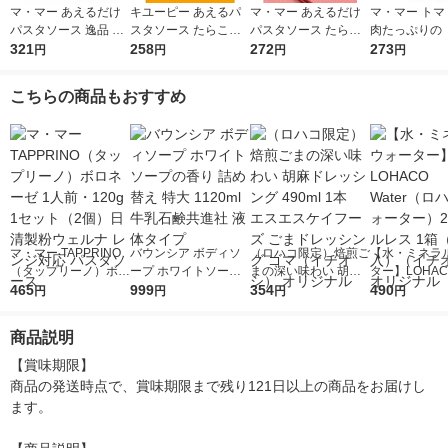
マ・マー あえるだけ
キユーピー あえるパ
マ・マー あえるだけ
マ・マー トマ
パスタソース 逸品 ご
スタソース たらこ（1
パスタソース たらこ
肉たっぷりの 
ま香る大葉ソース ＜1
321
人前×2）1個
258
クリーム 生風味 1人
272
ソース 2人前 
273
円
円
円
円
人前×2＞ 1個 日清製
前×2 1個
製粉ウェルナ 
粉ウェルナ
対応 パスタソ
こちらの商品もおすすめ
マ・マー TAPPRINO
バウンシア ボディソ
（ロハコ限定）焙煎ご
【水・ミネラ
（タップリーノ）ボロ
ープ ホワイトソープ
まの深い味わい 胡麻
ター】LOHACO
ネーゼ 1人前・120g 1
465
の香り 詰め替え 特大
999
ドレッシング 490ml 1
354
r（ロハコウォ
490
円
円
円
円
セット（2個）日清製
1120ml 牛乳石鹸共進
本 エスエスケイフー
ー）2L ラベル
粉ウェルナ レンジ対
社 液体タイプ
ズ ごまドレッシング
箱（5本入）
商品説明
応 パスタソース
ゴマ（イチオシ） オ
シ） オリジナ
リジナル
【賞味期限】

商品の発送時点で、賞味期限まで残り121日以上の商品をお届けし
ます。
