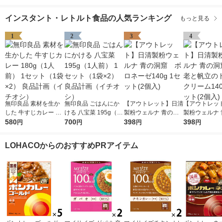
インスタント・レトルト食品の人気ランキング
もっと見る
1
2
3
4
無印良品 素材を生か
無印良品 ごはんにか
【アウトレット】日清
【アウトレッ
した 牛すじカレー 18
ける 八宝菜 195g（1
製粉ウェルナ 青の洞
製粉ウェルナ 
0g（1人前） 1セット
580
人前） 1セット（1袋×
700
窟 ボロネーゼ140g
398
窟 海老と帆
398
円
円
円
円
（1袋×2） 良品計画
2） 良品計画（イチオ
1セット(2個入)
トクリーム140
（イチオシ）
シ）
ット(2個入)
LOHACOからのおすすめPRアイテム