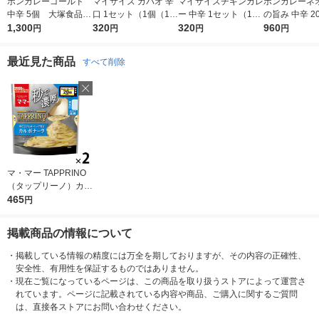
ボンカレーゴールド
マイサイズ ガパオ 辛
マイサイズチキンカレ
ボンカレーネオ
中辛 5個 大塚食品
口 1セット（1個（10
ー 中辛 1セット（1個
の旨み 中辛 20
レンジ対応
1,300
0g）×2） 100kcal
320
（100g）×2） 100k
320
ット（1個×3
960
円
円
円
円
レンジ対応レトルト
cal レンジ対応レト
品 レトルトカ
大塚食品
ルト 大塚食品
ンジ対応
最近見た商品
すべて削除
マ・マー TAPPRINO
お気に入りに
登録しました
（タップリーノ）カル
ボナーラ 1人前・120
465
円
g 2個 日清製粉ウェル
ナ レンジ対応 パスタ
掲載商品の情報について
ソース
・
掲載している情報の精度には万全を期しておりますが、その内容の正確性、
安全性、有用性を保証するものではありません。
・
現在ご覧になっているページは、この商品を取り扱うストアによって運営さ
れています。ページに記載されている内容や商品、ご購入に関するご質問
は、直接各ストアにお問い合わせください。