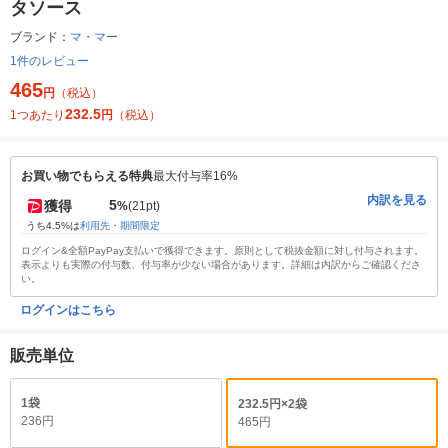
タソース
ブランド：
マ・マー
1件のレビュー
465
円
（税込）
232.5
1つあたり
円
（税込）
お買い物でもらえる特典
最大付与率16%
内訳を見る
5
獲得
%
(21pt)
うち4.5%は
利用先・期間限定
ログイン&全額PayPay支払いで獲得できます。原則として税抜金額に対し付与されます。
表示よりも実際の付与数、付与率が少ない場合があります。詳細は内訳からご確認くださ
い。
ログインはこちら
販売単位
1袋
232.5円×2袋
236円
465円