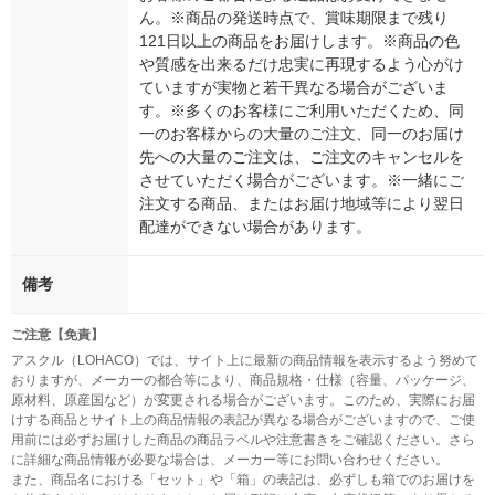
ん。※商品の発送時点で、賞味期限まで残り
121日以上の商品をお届けします。※商品の色
や質感を出来るだけ忠実に再現するよう心がけ
ていますが実物と若干異なる場合がございま
す。※多くのお客様にご利用いただくため、同
一のお客様からの大量のご注文、同一のお届け
先への大量のご注文は、ご注文のキャンセルを
させていただく場合がございます。※一緒にご
注文する商品、またはお届け地域等により翌日
配達ができない場合があります。
備考
ご注意【免責】
アスクル（LOHACO）では、サイト上に最新の商品情報を表示するよう努めて
おりますが、メーカーの都合等により、商品規格・仕様（容量、パッケージ、
原材料、原産国など）が変更される場合がございます。このため、実際にお届
けする商品とサイト上の商品情報の表記が異なる場合がございますので、ご使
用前には必ずお届けした商品の商品ラベルや注意書きをご確認ください。さら
に詳細な商品情報が必要な場合は、メーカー等にお問い合わせください。
また、商品名における「セット」や「箱」の表記は、必ずしも箱でのお届けを