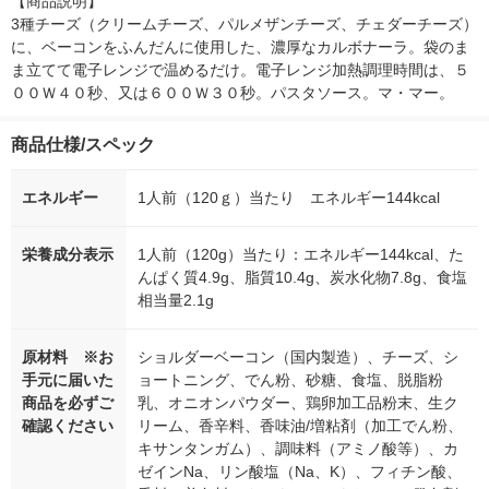
【商品説明】

3種チーズ（クリームチーズ、パルメザンチーズ、チェダーチーズ）
に、ベーコンをふんだんに使用した、濃厚なカルボナーラ。袋のま
ま立てて電子レンジで温めるだけ。電子レンジ加熱調理時間は、５
００Ｗ４０秒、又は６００Ｗ３０秒。パスタソース。マ・マー。
商品仕様/スペック
エネルギー
1人前（120ｇ）当たり エネルギー144kcal
栄養成分表示
1人前（120g）当たり：エネルギー144kcal、た
んぱく質4.9g、脂質10.4g、炭水化物7.8g、食塩
相当量2.1g
原材料 ※お
ショルダーベーコン（国内製造）、チーズ、シ
手元に届いた
ョートニング、でん粉、砂糖、食塩、脱脂粉
商品を必ずご
乳、オニオンパウダー、鶏卵加工品粉末、生ク
確認ください
リーム、香辛料、香味油/増粘剤（加工でん粉、
キサンタンガム）、調味料（アミノ酸等）、カ
ゼインNa、リン酸塩（Na、K）、フィチン酸、