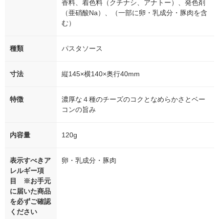
香料、着色料（クチナシ、アナトー）、発色剤
（亜硝酸Na）、（一部に卵・乳成分・豚肉を含
む）
種類
パスタソース
寸法
縦145×横140×奥行40mm
特徴
濃厚な４種のチーズのコクとなめらかさとベー
コンの旨み
内容量
120g
表示すべきア
卵・乳成分・豚肉
レルギー項
目 ※お手元
に届いた商品
を必ずご確認
ください