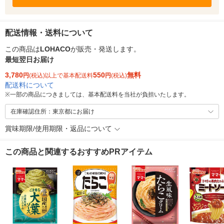
配送情報・送料について
この商品は
LOHACO
が販売・発送します。
最短翌日お届け
3,780
550
無料
円
(税込)以上で基本配送料
円
(税込)
配送料について
※
一部の商品につきましては、基本配送料を当社が負担いたします。
在庫確認住所：東京都にお届け
賞味期限/使用期限・返品について
この商品と関連するおすすめPRアイテム