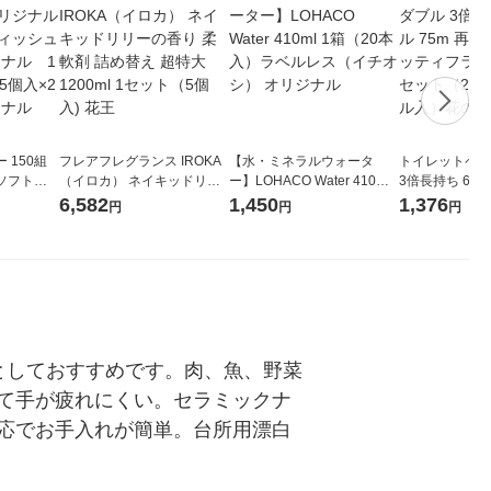
 150組
フレアフレグランス IROKA
【水・ミネラルウォータ
トイレットペー
ソフトパ
（イロカ） ネイキッドリリ
ー】LOHACO Water 410ml
3倍長持ち 6ロール 75
ィオナ オ
ーの香り 柔軟剤 詰め替え 超
1箱（20本入）ラベルレス
紙配合 スコッ
6,582
1,450
1,376
円
円
円
（10個：
特大 1200ml 1セット（5個
（イチオシ） オリジナル
パック 1セット
 オリジナ
入) 花王
ロール入）花の
としておすすめです。肉、魚、野菜
て手が疲れにくい。セラミックナ
応でお手入れが簡単。台所用漂白