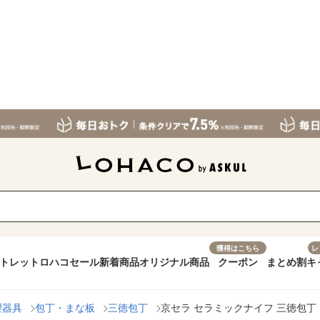
獲得はこちら
レ
トレット
ロハコセール
新着商品
オリジナル商品
クーポン
まとめ割
キ
理器具
包丁・まな板
三徳包丁
京セラ セラミックナイフ 三徳包丁 14c