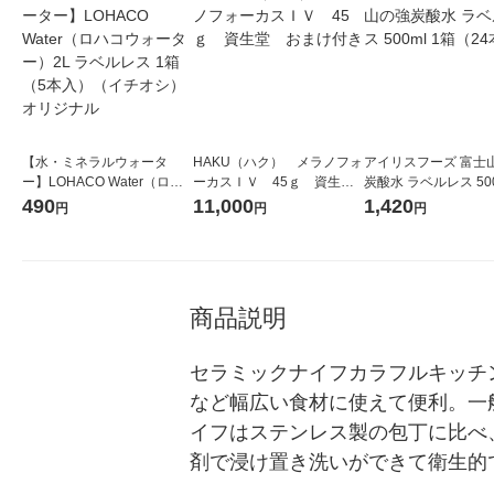
【水・ミネラルウォータ
HAKU（ハク） メラノフォ
アイリスフーズ 富士
ー】LOHACO Water（ロハ
ーカスＩＶ 45ｇ 資生
炭酸水 ラベルレス 500
コウォーター）2L ラベルレ
堂 おまけ付き
箱（24本入）
490
11,000
1,420
円
円
円
ス 1箱（5本入）（イチオ
シ） オリジナル
商品説明
セラミックナイフカラフルキッチ
など幅広い食材に使えて便利。一
イフはステンレス製の包丁に比べ
剤で浸け置き洗いができて衛生的