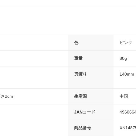
色
ピンク
重量
80g
刃渡り
140mm
高さ2cm
生産国
中国
JANコード
496066
商品番号
XN1487