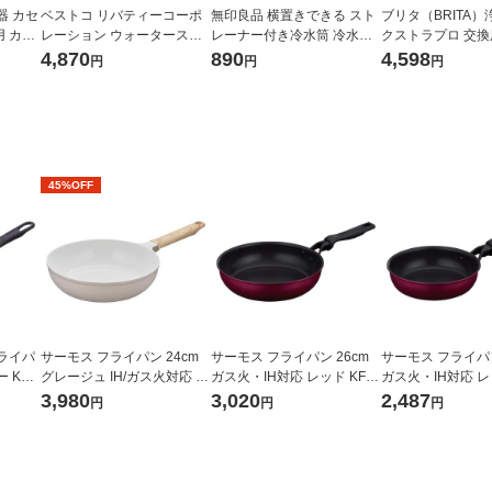
器 カセ
ベストコ リバティーコーポ
無印良品 横置きできる スト
ブリタ（BRITA）
 カー
レーション ウォータースラ
レーナー付き冷水筒 冷水専
クストラプロ 交
 2個
イダー 流しそうめん ホワイ
用約1L 良品計画
ター 3個入
4,870
890
4,598
円
円
円
直結型
ト LD-281 1個
45%OFF
ライパ
サーモス フライパン 24cm
サーモス フライパン 26cm
サーモス フライパン
KFI-
グレージュ IH/ガス火対応 K
ガス火・IH対応 レッド KFM-
ガス火・IH対応 レッ
FO-024 GG 1個 深型設計 軽
026 R1個
020 R1個
3,980
3,020
2,487
円
円
円
量 フッ素化合物不使用