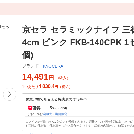
京セラ セラミックナイフ 三徳
4cm ピンク FKB-140CPK 
個)
ブランド：
KYOCERA
14,491
円
（税込）
4,830.4
1つあたり
円
（税込）
お買い物でもらえる特典
最大付与率7%
5
獲得
%
(664pt)
うち4.5%は
利用先・期間限定
ログイン&全額PayPay支払いで獲得できます。原則として税抜金額に対し付与
も実際の付与数、付与率が少ない場合があります。詳細は内訳からご確認くださ