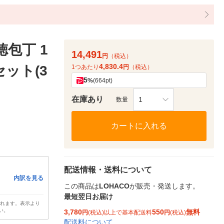
包丁 1
14,491
円
（税込）
4,830.4
1セット(3
1つあたり
円
（税込）
5
%
(664pt)
在庫あり
1
数量
カートに入れる
配送情報・送料について
内訳を見る
この商品は
LOHACO
が販売・発送します。
最短翌日お届け
されます。表示より
い。
3,780
550
無料
円
(税込)以上で基本配送料
円
(税込)
配送料について