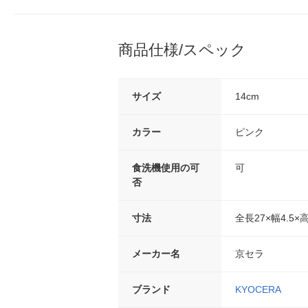
商品仕様/スペック
サイズ
14cm
カラー
ピンク
食洗機使用の可
可
否
寸法
全長27×幅4.5×
メーカー名
京セラ
ブランド
KYOCERA