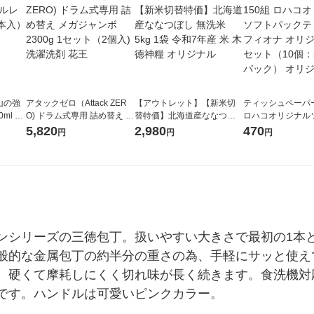
山の強
アタックゼロ（Attack ZER
【アウトレット】【新米切
ティッシュペーパー
ml 1
O) ドラム式専用 詰め替え メ
替特価】北海道産ななつぼ
ロハコオリジナル
ガジャンボ 2300g 1セット
し 無洗米 5kg 1袋 令和7年産
ックティッシュ フ
5,820
2,980
470
円
円
円
（2個入) 洗濯洗剤 花王
米 木徳神糧 オリジナル
リジナル 1セット
5個入×2パック）
ル
ンシリーズの三徳包丁。扱いやすい大きさで最初の1本
般的な金属包丁の約半分の重さの為、手軽にサッと使え
、硬くて摩耗しにくく切れ味が長く続きます。食洗機対
です。ハンドルは可愛いピンクカラー。