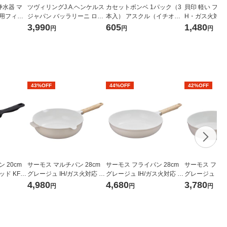
浄水器 マ
ツヴィリングJ.A.ヘンケルス
カセットボンベ 1パック（3
貝印 軽い フライ
換用フィル
ジャパン バッラリーニ ロー
本入） アスクル（イチオ
H・ガス火対応 0
マ フライパン 20cm ガス火
シ） オリジナル
1個
3,990
605
1,480
円
円
円
専用 コーティング 1個
43%OFF
44%OFF
42%OFF
 20cm
サーモス マルチパン 28cm
サーモス フライパン 28cm
サーモス フライ
ド KFM-
グレージュ IH/ガス火対応 K
グレージュ IH/ガス火対応 K
グレージュ IH/
FOー028W GG1個 深型設計
FO-028 GG 1個 深型設計 軽
FO-020 GG 
4,980
4,680
3,780
円
円
円
軽量 フッ素化合物不使用
量 フッ素化合物不使用
量 フッ素化合