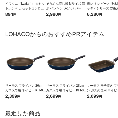
イワタニ（Iwatani） カセッ
そうめん流し器 Mサイズ 流
東レ トレビーノ 浄水
トボンベ カセットコンロ用
氷 ペンギン D-1407 パール
ッティシリーズ 交換用
オレンジ CB-250-OR 1パッ
金属
トリッジ 時短・高除去
894
2,980
6,280
円
円
円
ク（3本入） 岩谷産業（イチ
入 MKCSMX2 蛇口 
オシ）
日本製
LOHACOからのおすすめPRアイテム
サーモス フライパン 26cm
サーモス フライパン 28cm
サーモス 玉子焼き フ
ガス火専用 ネイビー KFI-02
ガス火専用 ネイビー KFI-02
ン ガス火専用 ネイビー 
6 NVY 1個
8 NVY 1個
013E NVY 1個
2,399
2,699
2,099
円
円
円
最近見た商品