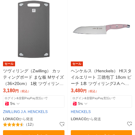
セール
セール
ツヴィリング（Zwilling） カッ
ヘンケルス（Henckels） HIスタ
ティングボード まな板 Mサイズ
イルエリート 三徳包丁 18cm ピ
（36×20cm） 1枚 ツヴィリング
ーチ 1本 ツヴィリングJ.A.ヘン
J.A.ヘンケルス
ケルス
3,180
3,480
円
円
（税込）
（税込）
ログイン&全額PayPay支払いで
ログイン&全額PayPay支払いで
5
5
%
%
ZWILLING J.A. HENCKELS
HENCKELS
LOHACO
から発送
LOHACO
から発送
（12）