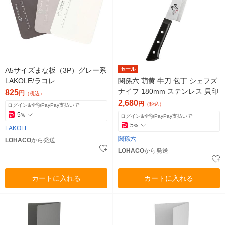
A5サイズまな板（3P）グレー系
セール
LAKOLE/ラコレ
関孫六 萌黄 牛刀 包丁 シェフズ
ナイフ 180mm ステンレス 貝印
825
円
（税込）
2,680
円
（税込）
ログイン&全額PayPay支払いで
5
%
ログイン&全額PayPay支払いで
5
%
LAKOLE
関孫六
LOHACO
から発送
LOHACO
から発送
カートに入れる
カートに入れる