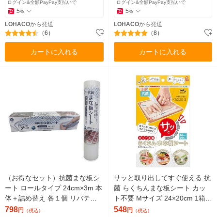
ログイン&全額PayPay支払いで
ログイン&全額PayPay支払いで
5
5
%
%
LOHACO
から発送
LOHACO
から発送
（6）
（8）
カートに入れる
カートに入れる
（お得なセット）抗菌まな板シ
サッと取り出してすぐ使える 抗
ート ロールタイプ 24cm×3m 本
菌 らくちんまな板シート カッ
体＋詰め替え 各１個 リバティ
ト不要 Mサイズ 24×20cm 1箱
ーコーポレーション
（20枚入）錦尚金
798
548
円
円
（税込）
（税込）