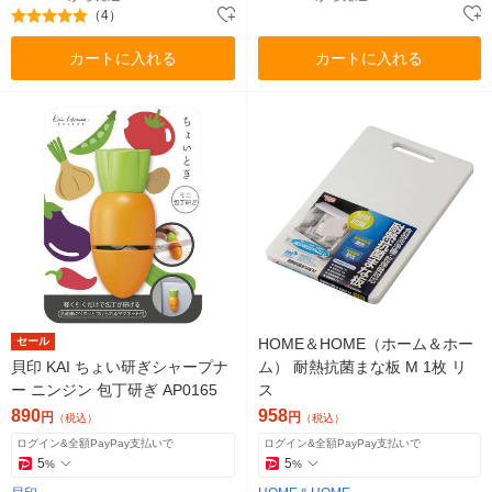
（4）
カートに入れる
カートに入れる
セール
HOME＆HOME（ホーム＆ホー
貝印 KAI ちょい研ぎシャープナ
ム） 耐熱抗菌まな板 M 1枚 リ
ー ニンジン 包丁研ぎ AP0165
ス
890
958
円
円
（税込）
（税込）
ログイン&全額PayPay支払いで
ログイン&全額PayPay支払いで
5
5
%
%