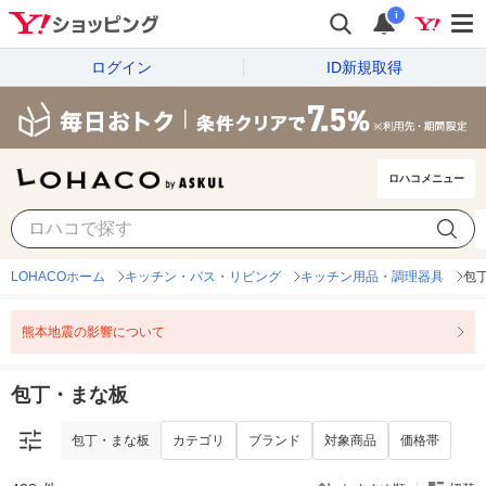
i
ログイン
ID新規取得
ロハコメニュー
包丁・まな板
カテゴリ
ブランド
対象商品
価格帯
LOHACOホーム
キッチン・バス・リビング
キッチン用品・調理器具
包
熊本地震の影響について
包丁・まな板
包丁・まな板
カテゴリ
ブランド
対象商品
価格帯