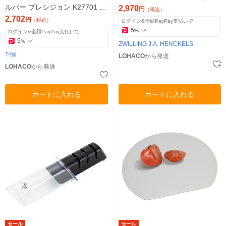
ルバー プレシジョン K27701 1
セット 1セット
2,970
円
（税込）
個
2,702
円
（税込）
ログイン&全額PayPay支払いで
5
%
ログイン&全額PayPay支払いで
5
%
ZWILLING J.A. HENCKELS
T-fal
LOHACO
から発送
LOHACO
から発送
カートに入れる
カートに入れる
セール
セール