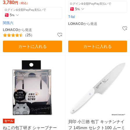
3,780
円
（税込）
ログイン&全額PayPay支払いで
5
%
ログイン&全額PayPay支払いで
5
%
T-fal
関孫六
LOHACO
から発送
LOHACO
から発送
（25）
カートに入れる
カートに入れる
セール
貝印 小三徳 包丁 キッチンナイ
ねこの包丁研ぎ シャープナー
フ 145mm セレクト100 ムーミ