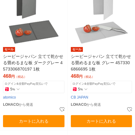
セール
セール
シービージャパン 立てて乾かせ
シービージャパン 立てて乾かせ
る畳めるまな板 ダークグレー 4
る畳めるまな板 グレー 457330
573306870197 1枚
6866695 1枚
468
468
円
円
（税込）
（税込）
ログイン&全額PayPay支払いで
ログイン&全額PayPay支払いで
5
5
%
%
atomico
CB JAPAN
LOHACO
から発送
LOHACO
から発送
カートに入れる
カートに入れる