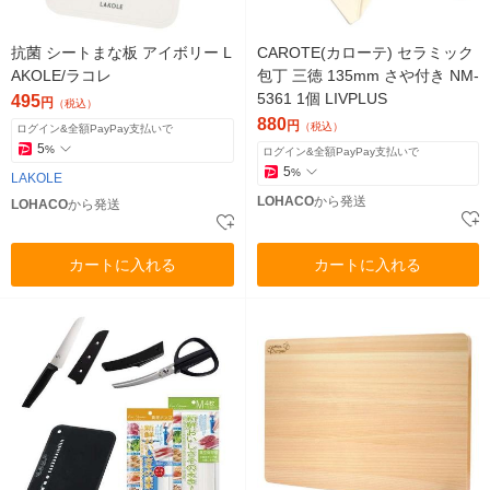
抗菌 シートまな板 アイボリー L
CAROTE(カローテ) セラミック
AKOLE/ラコレ
包丁 三徳 135mm さや付き NM-
5361 1個 LIVPLUS
495
円
（税込）
880
円
（税込）
ログイン&全額PayPay支払いで
5
%
ログイン&全額PayPay支払いで
5
%
LAKOLE
LOHACO
から発送
LOHACO
から発送
カートに入れる
カートに入れる