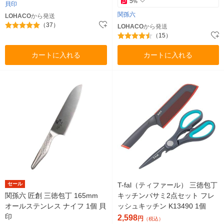
5
%
貝印
関孫六
LOHACO
から発送
（37）
LOHACO
から発送
（15）
カートに入れる
カートに入れる
セール
T-fal（ティファール） 三徳包丁
関孫六 匠創 三徳包丁 165mm
キッチンバサミ2点セット フレ
オールステンレス ナイフ 1個 貝
ッシュキッチン K13490 1個
印
2,598
円
（税込）