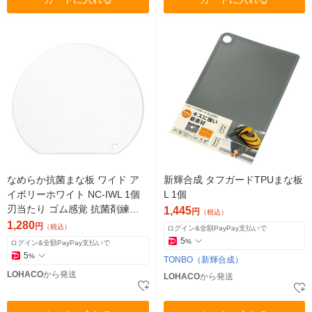
なめらか抗菌まな板 ワイド ア
新輝合成 タフガードTPUまな板
イボリーホワイト NC-IWL 1個
L 1個
刃当たり ゴム感覚 抗菌剤練り
1,445
円
（税込）
込み かまぼこ型 伊原企販
1,280
円
（税込）
ログイン&全額PayPay支払いで
5
%
ログイン&全額PayPay支払いで
5
%
TONBO（新輝合成）
LOHACO
から発送
LOHACO
から発送