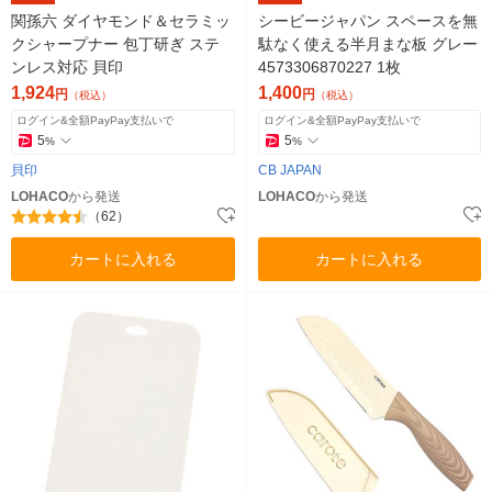
関孫六 ダイヤモンド＆セラミッ
シービージャパン スペースを無
クシャープナー 包丁研ぎ ステ
駄なく使える半月まな板 グレー
ンレス対応 貝印
4573306870227 1枚
1,924
1,400
円
円
（税込）
（税込）
ログイン&全額PayPay支払いで
ログイン&全額PayPay支払いで
5
5
%
%
貝印
CB JAPAN
LOHACO
から発送
LOHACO
から発送
（62）
カートに入れる
カートに入れる