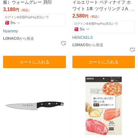
板）ウォームグレー 貝印
イルエリート ペティナイフ ホ
ワイト 1本 ツヴィリング J.A. ヘ
3,180
円
（税込）
ンケルス
2,580
円
（税込）
ログイン&全額PayPay支払いで
5
%
ログイン&全額PayPay支払いで
5
%
Nyammy
HENCKELS
LOHACO
から発送
LOHACO
から発送
カートに入れる
カートに入れる