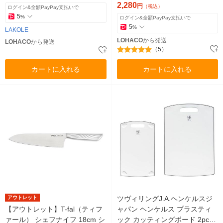
ワ産業
2,280
円
（税込）
ログイン&全額PayPay支払いで
5
%
ログイン&全額PayPay支払いで
5
%
LAKOLE
LOHACO
から発送
LOHACO
から発送
（5）
カートに入れる
カートに入れる
アウトレット
ツヴィリングJ.A.ヘンケルスジ
【アウトレット】T-fal（ティフ
ャパン ヘンケルス プラスティ
ァール） シェフナイフ 18cm シ
ック カッティングボード 2pcs