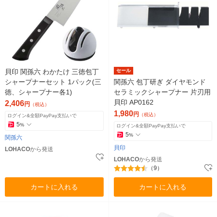
貝印 関孫六 わかたけ 三徳包丁
セール
シャープナーセット 1パック(三
関孫六 包丁研ぎ ダイヤモンド
徳、シャープナー各1)
セラミックシャープナー 片刃用
貝印 AP0162
2,406
円
（税込）
1,980
円
（税込）
ログイン&全額PayPay支払いで
5
%
ログイン&全額PayPay支払いで
5
%
関孫六
貝印
LOHACO
から発送
LOHACO
から発送
（9）
カートに入れる
カートに入れる