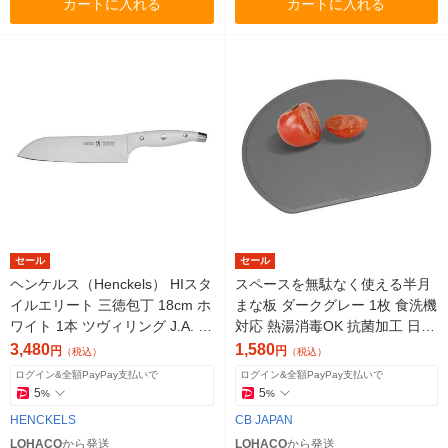
カートに入れる
カートに入れる
セール
セール
ヘンケルス（Henckels） HIスタ
スペースを無駄なく使える半月
イルエリート 三徳包丁 18cm ホ
まな板 ダークグレー 1枚 食洗機
ワイト 1本 ツヴィリング J.A. ヘ
対応 熱湯消毒OK 抗菌加工 日本
ンケルス
製 シービージャパン(CB JAPA
3,480
1,580
円
円
（税込）
（税込）
N)
ログイン&全額PayPay支払いで
ログイン&全額PayPay支払いで
5
5
%
%
HENCKELS
CB JAPAN
LOHACO
から発送
LOHACO
から発送