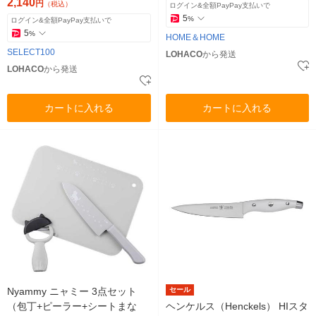
2,140
円
（税込）
ログイン&全額PayPay支払いで
5
%
ログイン&全額PayPay支払いで
5
%
HOME＆HOME
SELECT100
LOHACO
から発送
LOHACO
から発送
カートに入れる
カートに入れる
Nyammy ニャミー 3点セット
セール
（包丁+ピーラー+シートまな
ヘンケルス（Henckels） HIスタ