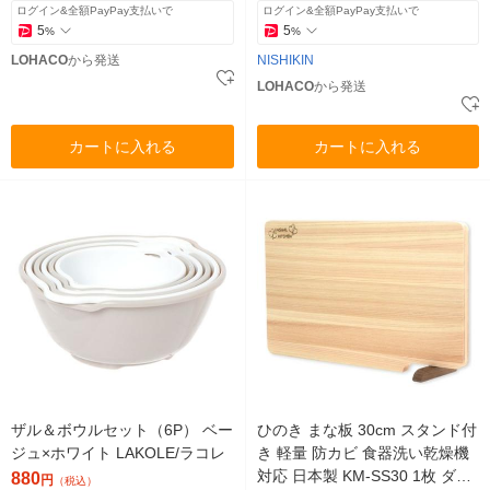
ログイン&全額PayPay支払いで
ログイン&全額PayPay支払いで
5
5
%
%
LOHACO
から発送
NISHIKIN
LOHACO
から発送
カートに入れる
カートに入れる
ザル＆ボウルセット（6P） ベー
ひのき まな板 30cm スタンド付
ジュ×ホワイト LAKOLE/ラコレ
き 軽量 防カビ 食器洗い乾燥機
対応 日本製 KM-SS30 1枚 ダイ
880
円
（税込）