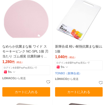
なめらか抗菌まな板 ワイド ス
新輝合成 軽い耐熱抗菌まな板LL
モーキーピンク NC-SPL 1個 刃
1個
当たり ゴム感覚 抗菌剤練り込
1,040
円
（税込）
み かまぼこ型 伊原企販
1,280
円
（税込）
ログイン&全額PayPay支払いで
5
%
ログイン&全額PayPay支払いで
5
%
TONBO（新輝合成）
LOHACO
から発送
LOHACO
から発送
カートに入れる
カートに入れる