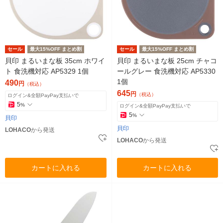
セール
最大15%OFF まとめ割
セール
最大15%OFF まとめ割
貝印 まるいまな板 35cm ホワイ
貝印 まるいまな板 25cm チャコ
ト 食洗機対応 AP5329 1個
ールグレー 食洗機対応 AP5330
1個
490
円
（税込）
645
円
（税込）
ログイン&全額PayPay支払いで
5
%
ログイン&全額PayPay支払いで
5
%
貝印
貝印
LOHACO
から発送
LOHACO
から発送
カートに入れる
カートに入れる