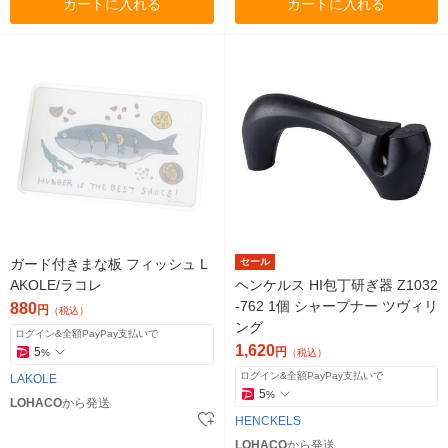
カートに入れる
カートに入れる
ガード付きまな板 フィッシュ L
セール
AKOLE/ラコレ
ヘンケルス HI包丁研ぎ器 Z1032
-762 1個 シャープナー ツヴィリ
880
円
（税込）
ング
ログイン&全額PayPay支払いで
1,620
5
円
%
（税込）
ログイン&全額PayPay支払いで
LAKOLE
5
%
LOHACO
から発送
HENCKELS
LOHACO
から発送