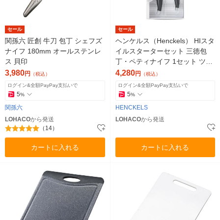
セール
セール
関孫六 匠創 牛刀 包丁 シェフズ
ヘンケルス（Henckels） HIスタ
ナイフ 180mm オールステンレ
イルスターターセット 三徳包
ス 貝印
丁・ペティナイフ 1セット ツヴ
ィリング J.A. ヘンケルス
3,980
4,280
円
円
（税込）
（税込）
ログイン&全額PayPay支払いで
ログイン&全額PayPay支払いで
5
5
%
%
関孫六
HENCKELS
LOHACO
から発送
LOHACO
から発送
（14）
カートに入れる
カートに入れる