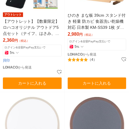
アウトレット
ひのき まな板 39cm スタンド付
【アウトレット】【数量限定】
き 軽量 防カビ 食器洗い乾燥機
ロハコオリジナル アウトドア5
対応 日本製 KM-SS39 1枚 ダイ
点セット（ナイフ、はさみ、ま
ワ産業
2,980
円
（税込）
な板、真空保存袋S・M） 貝印
2,360
円
（税込）
ログイン&全額PayPay支払いで
5
%
ログイン&全額PayPay支払いで
5
%
LOHACO
から発送
（4）
貝印
LOHACO
から発送
カートに入れる
カートに入れる