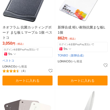
ネオフラム 抗菌カッティングボ
新輝合成 軽い耐熱抗菌まな板L
ード まな板 L マーブル 1個 ベス
1個
トコ
862
円
（税込）
3,050
円
（税込）
ログイン&全額PayPay支払いで
5
%
ログイン&全額PayPay支払いで
5
%
TONBO（新輝合成）
ベストコ
LOHACO
から発送
LOHACO
から発送
（4）
カートに入れる
カートに入れる