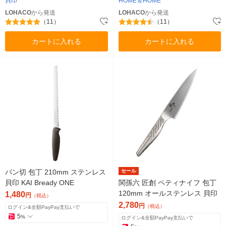
貝印
HOME＆HOME
LOHACO
から発送
LOHACO
から発送
（11）
（11）
カートに入れる
カートに入れる
パン切 包丁 210mm ステンレス
セール
貝印 KAI Bready ONE
関孫六 匠創 ペティナイフ 包丁
120mm オールステンレス 貝印
1,480
円
（税込）
2,780
円
（税込）
ログイン&全額PayPay支払いで
5
%
ログイン&全額PayPay支払いで