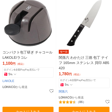
コンパクト包丁研ぎ チャコール
セール
LAKOLE/ラコレ
関孫六 わかたけ 三徳 包丁 ナイ
フ 165mm ステンレス 貝印 AB5
1,100
円
（税込）
420
ログイン&全額PayPay支払いで
1,780
5
円
%
（税込）
ログイン&全額PayPay支払いで
LAKOLE
5
%
LOHACO
から発送
関孫六
LOHACO
から発送
（86）
カートに入れる
カートに入れる