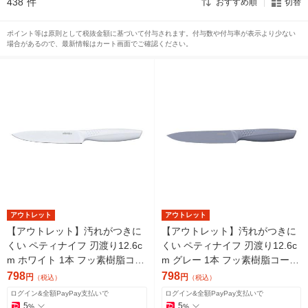
438
件
おすすめ順
切替
ポイント等は原則として税抜金額に基づいて付与されます。付与数や付与率が表示より少ない
場合があるので、最新情報はカート画面でご確認ください。
アウトレット
アウトレット
【アウトレット】汚れがつきに
【アウトレット】汚れがつきに
くい ペティナイフ 刃渡り12.6c
くい ペティナイフ 刃渡り12.6c
m ホワイト 1本 フッ素樹脂コー
m グレー 1本 フッ素樹脂コーテ
ティング 食洗機対応 シービー
ィング 食洗機対応 シービージ
798
798
円
円
（税込）
（税込）
ジャパン
ャパン
ログイン&全額PayPay支払いで
ログイン&全額PayPay支払いで
5
5
%
%