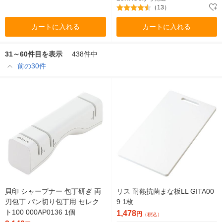
（13）
カートに入れる
カートに入れる
31～60件目を表示
438件中
前の30件
貝印 シャープナー 包丁研ぎ 両
リス 耐熱抗菌まな板LL GITA00
刃包丁 パン切り包丁用 セレク
9 1枚
ト100 000AP0136 1個
1,478
円
（税込）