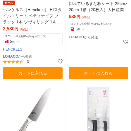
セール
切れているまな板シート 29cm×
ヘンケルス（Henckels） HIスタ
20cm 1箱（20枚入）大日産業
イルエリート ペティナイフ ブ
638
円
（税込）
ラック 1本 ツヴィリング J.A. ヘ
ログイン&全額PayPay支払いで
ンケルス
2,580
円
5
（税込）
%
ログイン&全額PayPay支払いで
LOHACO
から発送
5
%
HENCKELS
LOHACO
から発送
（3）
カートに入れる
カートに入れる