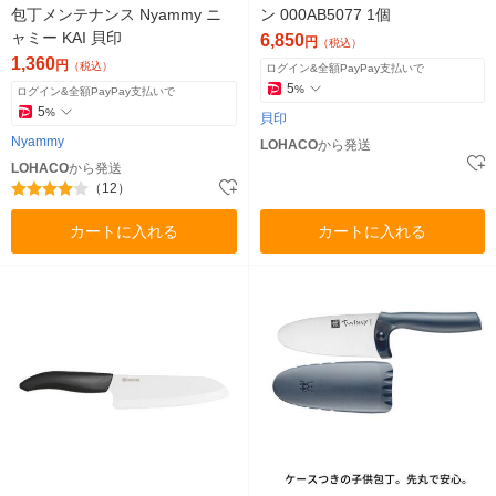
包丁メンテナンス Nyammy ニ
ン 000AB5077 1個
ャミー KAI 貝印
6,850
円
（税込）
1,360
円
（税込）
ログイン&全額PayPay支払いで
5
%
ログイン&全額PayPay支払いで
5
%
貝印
Nyammy
LOHACO
から発送
LOHACO
から発送
（12）
カートに入れる
カートに入れる