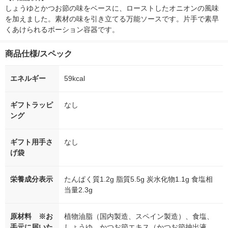
しょうゆとかつお節の味をベースに、ローストしたオニオンの風味
を加えました。素材の味を引き立てる万能ソースです。片手で素早
くあけられるポーション容器です。
商品仕様/スペック
エネルギー
59kcal
ギフトラッピ
なし
ング
ギフト用手さ
なし
げ袋
栄養成分表示
たんぱく質1.2g 脂質5.5g 炭水化物1.1g 食塩相
当量2.3g
原材料 ※お
植物油脂（国内製造、スペイン製造）、食塩、
手元に届いた
しょうゆ、かつお節エキス（かつお節抽出液、