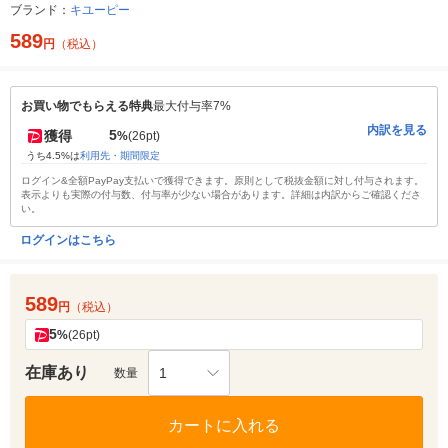
ブランド：
キユーピー
589
円
（税込）
お買い物でもらえる特典
最大付与率7%
内訳を見る
5
獲得
%
(26pt)
うち4.5%は
利用先・期間限定
ログイン&全額PayPay支払いで獲得できます。原則として税抜金額に対し付与されます。
表示よりも実際の付与数、付与率が少ない場合があります。詳細は内訳からご確認くださ
い。
ログインはこちら
589
円
（税込）
5
%
(26pt)
在庫あり
1
数量
カートに入れる