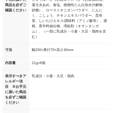
商品を必ずご
還元水あめ、食塩、植物性たん白加水分解物、
確認ください
砂糖）、ローストオニオンパウダー、にんに
く、こしょう、チキンエキスパウダー、昆布
茶、しいたけエキス/調味料（アミノ酸等）、酒
精、香辛料抽出物、増粘剤（キサンタンガ
ム）、（一部に乳成分・小麦・大豆・鶏肉を含
む）
寸法
幅200×奥行70×高さ40mm
内容量
21g×8個
表示すべきア
乳成分・小麦・大豆・鶏肉
レルギー項
目 ※お手元
に届いた商品
を必ずご確認
ください