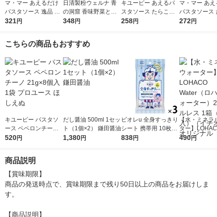
マ・マー あえるだけ
日清製粉ウェルナ 青
キユーピー あえるパ
マ・マー あえ
パスタソース 逸品 ご
の洞窟 香味野菜とハ
スタソース たらこ（1
パスタソース 
ま香る大葉ソース ＜1
321
ーブ引き立つボロネー
348
人前×2）1個
258
クリーム 生風
272
円
円
円
円
人前×2＞ 1個 日清製
ゼ 1人前 (140g) 1個
前×2 1個
粉ウェルナ
こちらの商品もおすすめ
キユーピー パスタソ
だし醤油 500ml 1セッ
ビオレu 全身すっきり
【水・ミネラ
ース ペペロンチーノ
ト（1個×2） 鎌田醤油
シート 携帯用 10枚入
ター】LOHACO
21g×8個入 1袋 プロユ
520
1,380
1セット（3個） 花王
838
r（ロハコウォ
490
円
円
円
円
ース ほしえぬ
汗拭きシート 汗ふき
ー）2L ラベル
シート
箱（5本入）
商品説明
シ） オリジナ
【賞味期限】

商品の発送時点で、賞味期限まで残り50日以上の商品をお届けしま
す。

【商品説明】
