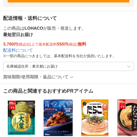
配送情報・送料について
この商品は
LOHACO
が販売・発送します。
最短翌日お届け
3,780
550
無料
円
(税込)以上で基本配送料
円
(税込)
配送料について
※
一部の商品につきましては、基本配送料を当社が負担いたします。
在庫確認住所：東京都にお届け
賞味期限/使用期限・返品について
この商品と関連するおすすめPRアイテム