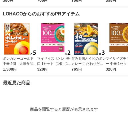
0g（1人前） 1セット
580
人前） 1セット（1袋×
700
キン 180g（1人前） 1
700
窟 ボロネーゼ
398
円
円
円
円
（1袋×2） 良品計画
2） 良品計画（イチオ
セット（1袋×2） 良品
1セット(2個入
（イチオシ）
シ）
計画（イチオシ）
LOHACOからのおすすめPRアイテム
ボンカレーゴールド
マイサイズ ガパオ 辛
旨みを味わう和のボン
マイサイズチ
中辛 5個 大塚食品
口 1セット（1個（10
カレー こだわりだし
ー 中辛 1セッ
レンジ対応
1,300
0g）×2） 100kcal
320
の和風カレー 中辛
765
（100g）×2）
320
円
円
円
円
レンジ対応レトルト
1セット（1個（210
cal レンジ
大塚食品
g）×3） レンジ対応
ルト 大塚食品
最近見た商品
1セット（1個×3）
商品を閲覧すると履歴が表示されます