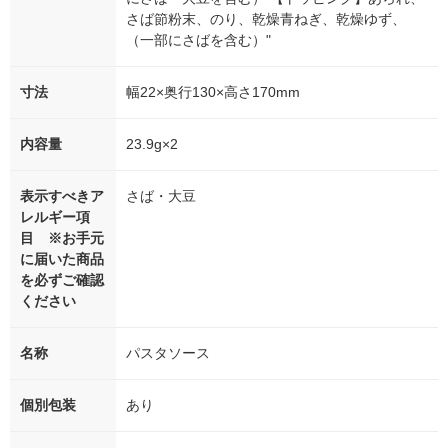
さば節粉末、のり、乾燥青ねぎ、乾燥ゆず、
（一部にさばを含む）"
寸法
幅22×奥行130×高さ170mm
内容量
23.9g×2
表示すべきア
さば・大豆
レルギー項
目 ※お手元
に届いた商品
を必ずご確認
ください
名称
パスタソース
個別包装
あり