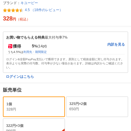
ブランド：
キユーピー
4.5 （18件のレビュー）
328
円
（税込）
お買い物でもらえる特典
最大付与率7%
内訳を見る
5
獲得
%
(14pt)
うち4.5%は
利用先・期間限定
ログイン&全額PayPay支払いで獲得できます。原則として税抜金額に対し付与されます。
表示よりも実際の付与数、付与率が少ない場合があります。詳細は内訳からご確認くださ
い。
ログインはこちら
販売単位
325円×2個
1個
650円
328円
322円×3個