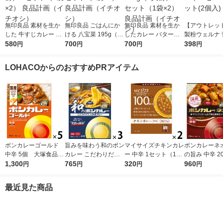
無印良品 素材を生か
無印良品 ごはんにか
無印良品 素材を生か
【アウトレッ
した 牛すじカレー 18
ける 八宝菜 195g（1
したカレー バターチ
製粉ウェルナ 
0g（1人前） 1セット
580
人前） 1セット（1袋×
700
キン 180g（1人前） 1
700
窟 ボロネーゼ
398
円
円
円
円
（1袋×2） 良品計画
2） 良品計画（イチオ
セット（1袋×2） 良品
1セット(2個入
（イチオシ）
シ）
計画（イチオシ）
LOHACOからのおすすめPRアイテム
ボンカレーゴールド
旨みを味わう和のボン
マイサイズチキンカレ
ボンカレーネオ
中辛 5個 大塚食品
カレー こだわりだし
ー 中辛 1セット（1個
の旨み 中辛 20
レンジ対応
1,300
の和風カレー 中辛
765
（100g）×2） 100k
320
ット（1個×3
960
円
円
円
円
1セット（1個（210
cal レンジ対応レト
品 レトルトカ
g）×3） レンジ対応
ルト 大塚食品
ンジ対応
最近見た商品
1セット（1個×3）