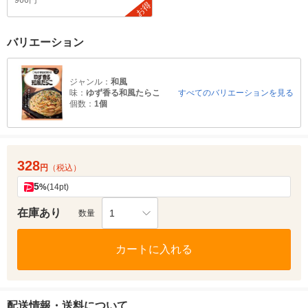
966円
お得
バリエーション
ジャンル：
和風
味：
ゆず香る和風たらこ
すべてのバリエーションを見る
個数：
1個
328
円
（税込）
5
%
(14pt)
在庫あり
1
数量
カートに入れる
配送情報・送料について