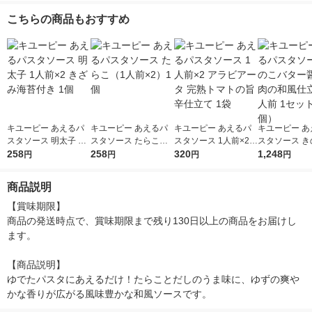
粉ウェルナ
こちらの商品もおすすめ
キユーピー あえるパ
キユーピー あえるパ
キユーピー あえるパ
キユーピー あ
スタソース 明太子 1
スタソース たらこ（1
スタソース 1人前×2
スタソース き
人前×2 きざみ海苔付
258
人前×2）1個
258
アラビアータ 完熟ト
320
ター醤油 鶏肉
1,248
円
円
円
円
き 1個
マトの旨辛仕立て 1袋
仕立て 2人前 
（4個）
商品説明
【賞味期限】

商品の発送時点で、賞味期限まで残り130日以上の商品をお届けし
ます。

【商品説明】

ゆでたパスタにあえるだけ！たらことだしのうま味に、ゆずの爽や
かな香りが広がる風味豊かな和風ソースです。