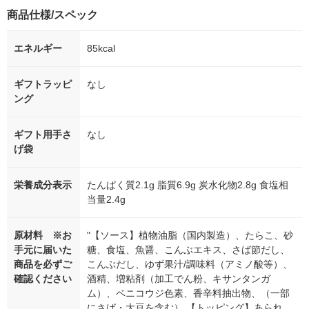
商品仕様/スペック
エネルギー
85kcal
ギフトラッピ
なし
ング
ギフト用手さ
なし
げ袋
栄養成分表示
たんぱく質2.1g 脂質6.9g 炭水化物2.8g 食塩相
当量2.4g
原材料 ※お
"【ソース】植物油脂（国内製造）、たらこ、砂
手元に届いた
糖、食塩、魚醤、こんぶエキス、さば節だし、
商品を必ずご
こんぶだし、ゆず果汁/調味料（アミノ酸等）、
確認ください
酒精、増粘剤（加工でん粉、キサンタンガ
ム）、ベニコウジ色素、香辛料抽出物、（一部
にさば・大豆を含む） 【トッピング】あられ、