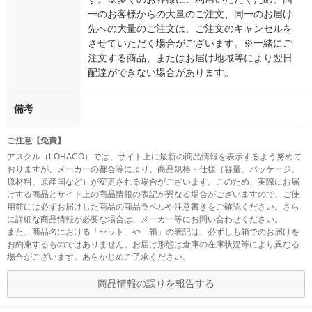
一のお客様からの大量のご注文、同一のお届け
先への大量のご注文は、ご注文のキャンセルを
させていただく場合がございます。※一緒にご
注文する商品、またはお届け地域等により翌日
配達ができない場合があります。
備考
ご注意【免責】
アスクル（LOHACO）では、サイト上に最新の商品情報を表示するよう努めて
おりますが、メーカーの都合等により、商品規格・仕様（容量、パッケージ、
原材料、原産国など）が変更される場合がございます。このため、実際にお届
けする商品とサイト上の商品情報の表記が異なる場合がございますので、ご使
用前には必ずお届けした商品の商品ラベルや注意書きをご確認ください。さら
に詳細な商品情報が必要な場合は、メーカー等にお問い合わせください。
また、商品名における「セット」や「箱」の表記は、必ずしも箱でのお届けを
お約束するものではありません。お届け形態は倉庫の在庫状況等により異なる
場合がございます。あらかじめご了承ください。
商品情報の誤りを報告する