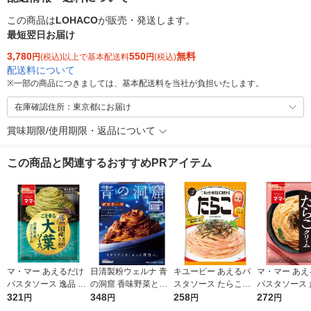
この商品は
LOHACO
が販売・発送します。
最短翌日お届け
3,780
550
無料
円
(税込)以上で基本配送料
円
(税込)
配送料について
※
一部の商品につきましては、基本配送料を当社が負担いたします。
在庫確認住所：東京都にお届け
賞味期限/使用期限・返品について
この商品と関連するおすすめPRアイテム
マ・マー あえるだけ
日清製粉ウェルナ 青
キユーピー あえるパ
マ・マー あえ
パスタソース 逸品 ご
の洞窟 香味野菜とハ
スタソース たらこ（1
パスタソース 
ま香る大葉ソース ＜1
321
ーブ引き立つボロネー
348
人前×2）1個
258
クリーム 生風
272
円
円
円
円
人前×2＞ 1個 日清製
ゼ 1人前 (140g) 1個
前×2 1個