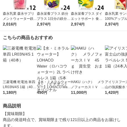
森永乳業 森永サプリ
森永栄養プラス 鉄分
森永栄養プラス ダイ
森永乳業 サン
メントウォーター鉄分
プラス 1日分の鉄分
エットサポート 食物
100%アップル 
香るもも水 330ml 1箱
2,016
プルーン＋グレープ 2
2,974
繊維 グレープフルー
2,974
1箱（24本入
2,974
円
円
円
円
（12本入）
00ml 1箱（24本入）
ツ 200ml 1箱（24本
ジュース 紙
紙パック 飲料 サプ
入） 紙パック 飲料 サ
果汁飲料
こちらの商品もおすすめ
リメントドリンク 森
プリメントドリンク
永乳業
森永乳業
三菱電機 乾電池 単四
【水・ミネラルウォー
HAKU（ハク） メラ
アイリスフーズ
LR03N/4S 1箱（40
ター】LOHACO Wate
ノフォーカスＩＶ 4
山の強炭酸水 
本）
1,180
r（ロハコウォータ
490
5ｇ 資生堂 おまけ
11,000
レス 500ml 1
1,420
円
円
円
円
ー）2L ラベルレス 1
付き
本入）
箱（5本入）（イチオ
商品説明
シ） オリジナル
【賞味期限】

商品の発送時点で、賞味期限まで残り121日以上の商品をお届けし
ます。
