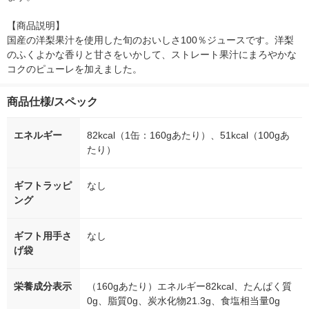
【商品説明】

国産の洋梨果汁を使用した旬のおいしさ100％ジュースです。洋梨
のふくよかな香りと甘さをいかして、ストレート果汁にまろやかな
コクのピューレを加えました。
商品仕様/スペック
エネルギー
82kcal（1缶：160gあたり）、51kcal（100gあ
たり）
ギフトラッピ
なし
ング
ギフト用手さ
なし
げ袋
栄養成分表示
（160gあたり）エネルギー82kcal、たんぱく質
0g、脂質0g、炭水化物21.3g、食塩相当量0g