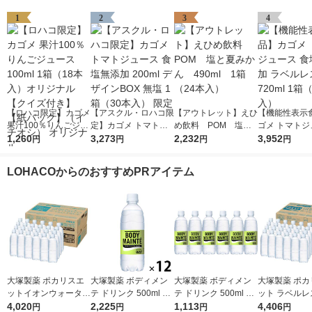
1
2
3
4
【ロハコ限定】カゴメ
【アスクル・ロハコ限
【アウトレット】えひ
【機能性表示
果汁100％りんごジュ
定】カゴメ トマトジ
め飲料 POM 塩と
ゴメ トマトジ
ース100ml 1箱（18本
1,260
ュース 食塩無添加 20
3,273
夏みかん 490ml 1
2,232
食塩無添加 ラ
3,952
円
円
円
円
入）オリジナル【クイ
0ml デザインBOX 無
箱（24本入）
ス 720ml 1箱
ズ付き】【紙パック】
塩 1箱（30本入） 限
入）
LOHACOからのおすすめPRアイテム
（イチオシ） オリジ
定
ナル
大塚製薬 ポカリスエ
大塚製薬 ボディメン
大塚製薬 ボディメン
大塚製薬 ポカ
ットイオンウォーター
テ ドリンク 500ml 1
テ ドリンク 500ml 1
ット ラベルレ
ラベルレスボトル 500
4,020
セット（12本）
2,225
セット（6本）
1,113
ル 500ml 1箱
4,406
円
円
円
円