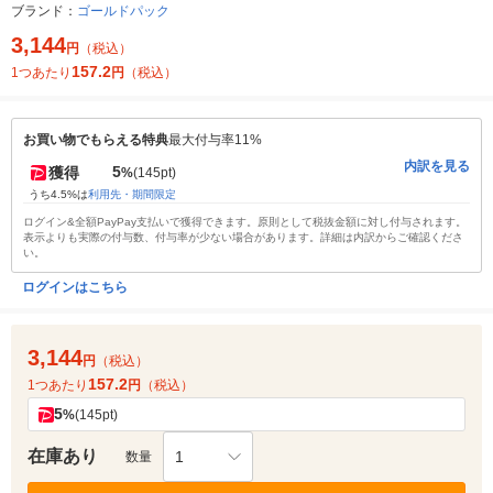
ブランド：
ゴールドパック
3,144
円
（税込）
157.2
1つあたり
円
（税込）
お買い物でもらえる特典
最大付与率11%
内訳を見る
5
獲得
%
(145pt)
うち4.5%は
利用先・期間限定
ログイン&全額PayPay支払いで獲得できます。原則として税抜金額に対し付与されます。
表示よりも実際の付与数、付与率が少ない場合があります。詳細は内訳からご確認くださ
い。
ログインはこちら
3,144
円
（税込）
157.2
1つあたり
円
（税込）
5
%
(145pt)
在庫あり
1
数量