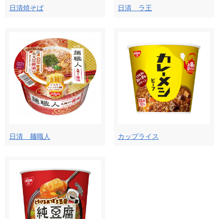
日清焼そば
日清 ラ王
日清 麺職人
カップライス