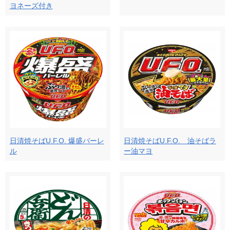
ヨネーズ付き
日清焼そばU.F.O. 爆盛バーレ
日清焼そばU.F.O. 油そばラ
ル
ー油マヨ