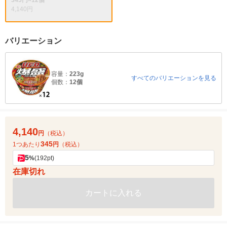
345円×12個
4,140円
バリエーション
容量：
223g
すべてのバリエーションを見る
個数：
12個
4,140
円
（税込）
345
1つあたり
円
（税込）
5
%
(192pt)
在庫切れ
カートに入れる