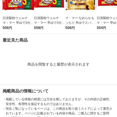
日清製粉ウェルナ
日清製粉ウェルナ
マ・マー なめらかも
日清製粉ウェ
マ・マー 早ゆで3分ス
マ・マー 早ゆで3分ス
っちり 早ゆでスパゲ
マ・マー 早ゆ
パゲティ2/3サイズ1.6
506
パゲティ 1.6mm チャ
558
ティ 2/3サイズ チャッ
506
ゲティ FineFa
354
円
円
円
円
mm チャック付結束タ
ック付結束タイプ (50
ク付結束 400g 1個 日
んぱくタイプ 1
イプ （400g） ×1個
0g) ×1個
清製粉ウェルナ パス
300g ×1個
最近見た商品
タ
商品を閲覧すると履歴が表示されます
掲載商品の情報について
・
掲載している情報の精度には万全を期しておりますが、その内容の正確性、
安全性、有用性を保証するものではありません。
・
現在ご覧になっているページは、この商品を取り扱うストアによって運営さ
れています。ページに記載されている内容や商品、ご購入に関するご質問