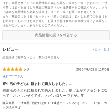
けする商品とサイト上の商品情報の表記が異なる場合がございますので、ご使
用前には必ずお届けした商品の商品ラベルや注意書きをご確認ください。さら
に詳細な商品情報が必要な場合は、メーカー等にお問い合わせください。
また、商品名における「セット」や「箱」の表記は、必ずしも箱でのお届けを
お約束するものではありません。お届け形態は倉庫の在庫状況等により異なる
場合がございます。あらかじめご了承ください。
商品情報の誤りを報告する
レビュー
レビューとは
総合評価に有効なレビュー数が足りません
5.0
2025年9月29日 11時6分
yk2********
さん
寮生活の子どもに頼まれて購入しました。…
寮生活の子どもに頼まれて購入しました。揚げ玉がアクセントにな
って、おいしいそうです。 ハイカロリーですが…笑
購入商品：日清食品 日清焼そばU.F.O.爆盛バーレル 223g 1セット（12個） カ
ップ焼きそば