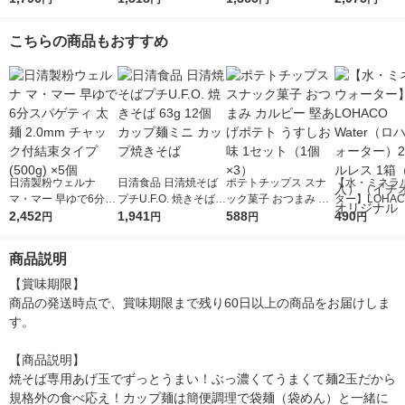
こちらの商品もおすすめ
日清製粉ウェルナ
日清食品 日清焼そば
ポテトチップス スナ
【水・ミネラ
マ・マー 早ゆで6分ス
プチU.F.O. 焼きそば 6
ック菓子 おつまみ カ
ター】LOHACO
パゲティ 太麺 2.0mm
2,452
3g 12個 カップ麺ミニ
1,941
ルビー 堅あげポテト
588
r（ロハコウォ
490
円
円
円
円
チャック付結束タイプ
カップ焼きそば
うすしお味 1セット
ー）2L ラベル
(500g) ×5個
（1個×3）
箱（5本入）
商品説明
シ） オリジナ
【賞味期限】

商品の発送時点で、賞味期限まで残り60日以上の商品をお届けしま
す。

【商品説明】

焼そば専用あげ玉でずっとうまい！ぶっ濃くてうまくて麺2玉だから
規格外の食べ応え！カップ麺は簡便調理で袋麺（袋めん）と一緒に