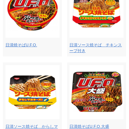
日清焼そばU.F.O.
日清ソース焼そば チキンス
ープ付き
日清ソース焼そば からしマ
日清焼そばU.F.O.大盛