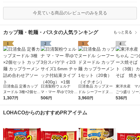
今見ている商品のレビューのみを見る
カップ麺・乾麺・パスタの人気ランキング
もっと見る
1
2
3
4
日清食品 定番カップ
日清製粉ウェルナ
日清食品 カップヌー
東洋水産 マ
ヌードル 3種×2個セッ
マ・マー 早ゆで3分ス
ドル シーフードヌー
ごつ盛り ソー
ト カップ麺 カップラ
1,307
パゲティ2/3サイズ1.6
506
ドル カップ麺 カップ
3,960
ば 1セット（
536
円
円
円
円
ーメン 詰め合わせア
mm チャック付結束タ
ラーメン 1セット（20
カップ焼そば
ソート
イプ （400g） ×1個
食）（イチオシ）
ば
LOHACOからのおすすめPRアイテム