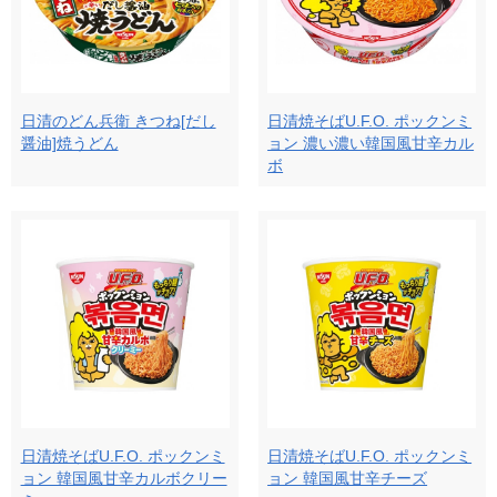
日清のどん兵衛 きつね[だし
日清焼そばU.F.O. ポックンミ
醤油]焼うどん
ョン 濃い濃い韓国風甘辛カル
ボ
日清焼そばU.F.O. ポックンミ
日清焼そばU.F.O. ポックンミ
ョン 韓国風甘辛カルボクリー
ョン 韓国風甘辛チーズ