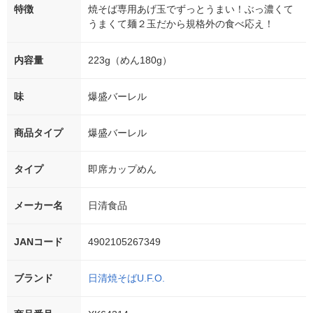
特徴
焼そば専用あげ玉でずっとうまい！ぶっ濃くて
うまくて麺２玉だから規格外の食べ応え！
内容量
223g（めん180g）
味
爆盛バーレル
商品タイプ
爆盛バーレル
タイプ
即席カップめん
メーカー名
日清食品
JANコード
4902105267349
ブランド
日清焼そばU.F.O.