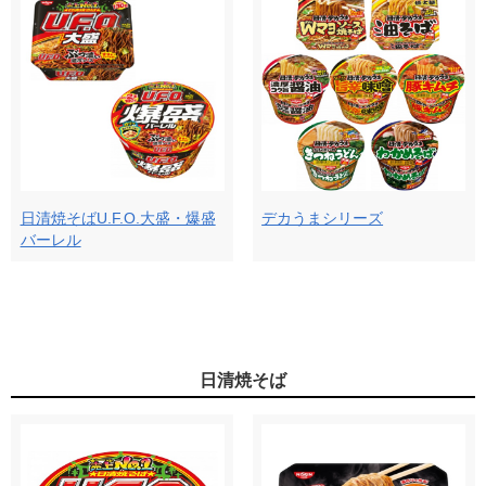
日清焼そばU.F.O.大盛・爆盛
デカうまシリーズ
バーレル
日清焼そば