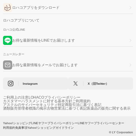
ロハコアプリをダウンロード
ロハコアプリについて
ロハコ公式LINE
お得な最新情報をLINEでお届けします
ニュースレター
お得な最新情報をメールでお届けします
Instagram
X（旧Twitter）
ご利用上の注意
LOHACOプライバシーポリシー
カスタマーハラスメントに対する基本方針
ご利用規約
アスクルのサイバーセキュリティ
特定商取引法に基づく表記
酒類販売管理者標識の掲示
古物営業法に基づく表記
医薬品の販売に関する表示
Yahoo!ショッピング
LINEヤフープライバシーポリシー
LINEヤフープライバシーセンター
利用規約
免責事項
Yahoo!ショッピングガイドライン
© LY Corporation