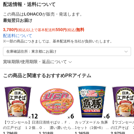
配送情報・送料について
この商品は
LOHACO
が販売・発送します。
最短翌日お届け
3,780
550
無料
円
(税込)以上で基本配送料
円
(税込)
配送料について
※
一部の商品につきましては、基本配送料を当社が負担いたします。
在庫確認住所：東京都にお届け
賞味期限/使用期限・返品について
この商品と関連するおすすめPRアイテム
【ワゴンセール】日清
日清焼そばＵ．Ｆ．
カップヌードル 魚豚
【ワゴンセー
の江戸そば １２個
Ｏ． 濃い濃いたらこ
1セット（1個×6） 日
の江戸そば
日清食品
1,796
6個 日清食品
1,318
清食品
1,365
日清食品
2,975
円
円
円
円