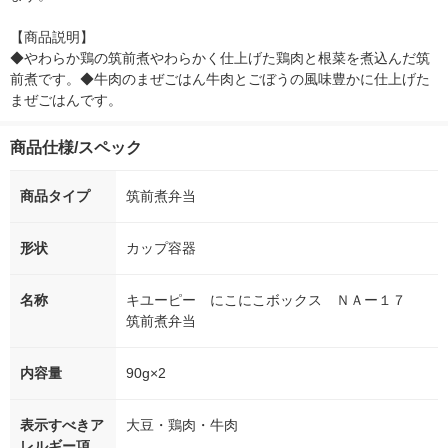
【商品説明】

◆やわらか鶏の筑前煮やわらかく仕上げた鶏肉と根菜を煮込んだ筑
前煮です。◆牛肉のまぜごはん牛肉とごぼうの風味豊かに仕上げた
まぜごはんです。
商品仕様/スペック
商品タイプ
筑前煮弁当
形状
カップ容器
名称
キユーピー にこにこボックス ＮＡー１７
筑前煮弁当
内容量
90g×2
表示すべきア
大豆・鶏肉・牛肉
レルギー項