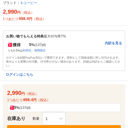
ブランド：
キユーピー
2,990
円
（税込）
498.4
1つあたり
円
（税込）
お買い物でもらえる特典
最大付与率7%
内訳を見る
5
獲得
%
(137pt)
うち4.5%は
利用先・期間限定
ログイン&全額PayPay支払いで獲得できます。原則として税抜金額に対し付与されます。
表示よりも実際の付与数、付与率が少ない場合があります。詳細は内訳からご確認くださ
い。
ログインはこちら
2,990
円
（税込）
498.4
1つあたり
円
（税込）
5
%
(137pt)
在庫あり
1
数量