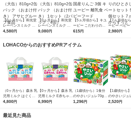
【0ヵ月から】和光堂
【0ヵ月から】和光堂
【5ヵ月頃から】キユ
【7ヵ月頃か
レーベンスミルク は
レーベンスミルク は
ーピー こだわりのひ
ーピー ベビー
いはい（大缶）810g×
4,580
いはい（大缶）810g×
9,080
とさじ 国産りんご 3
615
こだわりのひ
2,980
円
円
円
円
2缶パック （おまけ付
2缶パック （おまけ付
個 キユーピー 離乳食
アソートセット 
き） アサヒグループ
き） 1セット（2パッ
ベビーフード
5個セット 7
LOHACOからのおすすめPRアイテム
食品
ク：4缶）
らずっと
（0ヶ月から）森永 乳
【0ヶ月から】森永 乳
（1歳頃から）1食分
【1歳頃から】
児用ミルク はぐくみ
児用ミルク E赤ちゃん
のやさいジュレ70g×6
のやさいジュレ
エコらくパックつめか
4,800
エコらくパックつめか
6,990
袋 アソート品 1箱 森
1,296
袋 アソート品 
2,520
円
円
円
円
え用2箱セット（800g
え用2箱セット（800g
永乳業 離乳食 ベビー
永乳業 離乳食
×2箱） 1セット 森永
×2箱） 1セット 森永
フード
フード
最近見た商品
乳業 粉ミルク（イチ
乳業 粉ミルク
オシ）