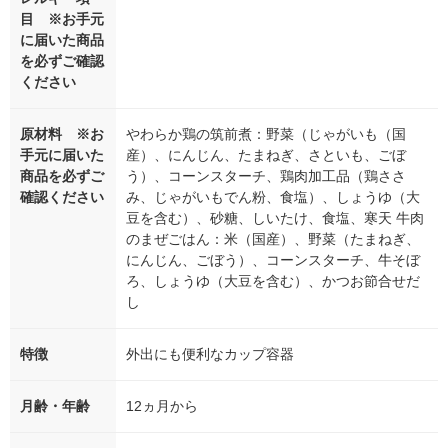
目 ※お手元
に届いた商品
を必ずご確認
ください
原材料 ※お
やわらか鶏の筑前煮：野菜（じゃがいも（国
手元に届いた
産）、にんじん、たまねぎ、さといも、ごぼ
商品を必ずご
う）、コーンスターチ、鶏肉加工品（鶏ささ
確認ください
み、じゃがいもでん粉、食塩）、しょうゆ（大
豆を含む）、砂糖、しいたけ、食塩、寒天 牛肉
のまぜごはん：米（国産）、野菜（たまねぎ、
にんじん、ごぼう）、コーンスターチ、牛そぼ
ろ、しょうゆ（大豆を含む）、かつお節合せだ
し
特徴
外出にも便利なカップ容器
月齢・年齢
12ヵ月から