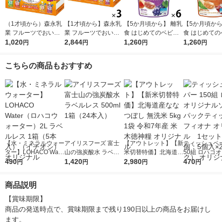
（1才頃から）森永乳
【1才頃から】森永乳
【5か月頃から】 離乳
【5か月頃から
業 フルーツでおいし
業 フルーツでおいし
食 はじめてのベビー
食 はじめての
いやさいジュレ 70g×
1,020
いやさいジュレ 70g×
2,844
フード ぶどうとりん
1,260
フード 緑黄
1,260
円
円
円
円
6個 1箱 ベビーフー
6個 3箱 ベビーフー
ご 6個 森永乳業 日本
さつまいも 6
ド 離乳食 ゼリー飲
ド 離乳食 ゼリー飲
国内製造
乳業 日本国内
こちらの商品もおすすめ
料
料
【水・ミネラルウォー
アイリスフーズ 富士
【アウトレット】【新
ティッシュペー
ター】LOHACO Wate
山の強炭酸水 ラベル
米切替特価】北海道産
50組 ロハコ
r（ロハコウォータ
490
レス 500ml 1箱（24
1,420
ななつぼし 無洗米 5k
2,980
ルソフトパッ
470
円
円
円
円
ー）2L ラベルレス 1
本入）
g 1袋 令和7年産 米 木
シュ フィオナ
箱（5本入）（イチオ
徳神糧 オリジナル
ナル 1セット
商品説明
シ） オリジナル
個：5個入×2
オリジナル
【賞味期限】

商品の発送時点で、賞味期限まで残り190日以上の商品をお届けし
ます。
