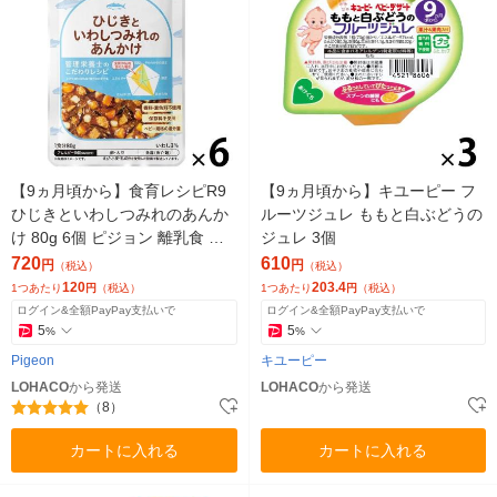
【9ヵ月頃から】食育レシピR9
【9ヵ月頃から】キユーピー フ
ひじきといわしつみれのあんか
ルーツジュレ ももと白ぶどうの
け 80g 6個 ピジョン 離乳食 ベ
ジュレ 3個
ビーフード
720
610
円
円
（税込）
（税込）
120
203.4
1つあたり
円
（税込）
1つあたり
円
（税込）
ログイン&全額PayPay支払いで
ログイン&全額PayPay支払いで
5
5
%
%
Pigeon
キユーピー
LOHACO
から発送
LOHACO
から発送
（8）
カートに入れる
カートに入れる