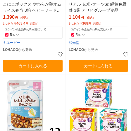
こにこボックス やわらか鶏オム
リアル 玄米×オーツ麦 緑黄色野
ライス弁当 3箱 ベビーフード
菜 3袋 アサヒグループ食品
離乳食
1,390
1,104
円
円
（税込）
（税込）
463.4
368
1つあたり
円
（税込）
1つあたり
円
（税込）
ログイン&全額PayPay支払いで
ログイン&全額PayPay支払いで
5
5
%
%
キユーピー
和光堂
LOHACO
から発送
LOHACO
から発送
カートに入れる
カートに入れる