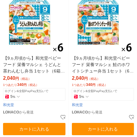
【9ヵ月頃から】和光堂ベビー
【9ヵ月頃から】和光堂ベビー
フード 栄養マルシェ うどんと
フード 栄養マルシェ 鮭のホワ
茶わんむし弁当 1セット（6箱）
イトシチュー弁当 1セット（6
ベビーフード 離乳食
箱） ベビーフード 離乳食
2,040
2,040
円
円
（税込）
（税込）
340
340
1つあたり
円
（税込）
1つあたり
円
（税込）
ログイン&全額PayPay支払いで
ログイン&全額PayPay支払いで
5
5
%
%
和光堂
和光堂
LOHACO
から発送
LOHACO
から発送
カートに入れる
カートに入れる