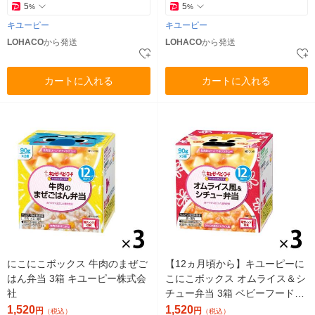
5
5
%
%
キユーピー
キユーピー
LOHACO
から発送
LOHACO
から発送
カートに入れる
カートに入れる
にこにこボックス 牛肉のまぜご
【12ヵ月頃から】キユーピーに
はん弁当 3箱 キユーピー株式会
こにこボックス オムライス＆シ
社
チュー弁当 3箱 ベビーフード
離乳食
1,520
1,520
円
円
（税込）
（税込）