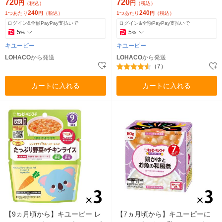
3袋 ベビーフード 離乳食
ん 3袋 ベビーフード 離乳食
720
720
円
円
（税込）
（税込）
240
240
1つあたり
円
（税込）
1つあたり
円
（税込）
ログイン&全額PayPay支払いで
ログイン&全額PayPay支払いで
5
5
%
%
キユーピー
キユーピー
LOHACO
から発送
LOHACO
から発送
（7）
カートに入れる
カートに入れる
【9ヵ月頃から】キユーピー レ
【7ヵ月頃から】キユーピーに