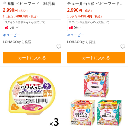
当 6箱 ベビーフード 離乳食
チュー弁当 6箱 ベビーフード
離乳食
2,990
2,990
円
円
（税込）
（税込）
498.4
498.4
1つあたり
円
（税込）
1つあたり
円
（税込）
ログイン&全額PayPay支払いで
ログイン&全額PayPay支払いで
5
5
%
%
キユーピー
キユーピー
LOHACO
から発送
LOHACO
から発送
カートに入れる
カートに入れる