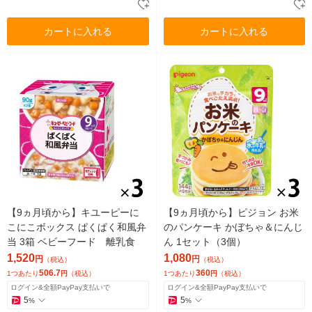
カートに入れる
カートに入れる
【9ヵ月頃から】キユーピーに
【9ヵ月頃から】ピジョン お米
こにこボックス ぱくぱく和風弁
のパンケーキ かぼちゃ＆にんじ
当 3箱 ベビーフード 離乳食
ん 1セット（3個）
1,520
1,080
円
円
（税込）
（税込）
506.7
360
1つあたり
円
（税込）
1つあたり
円
（税込）
ログイン&全額PayPay支払いで
ログイン&全額PayPay支払いで
5
5
%
%