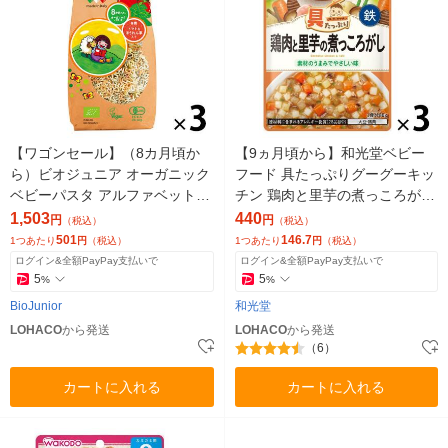
【ワゴンセール】（8カ月頃か
【9ヵ月頃から】和光堂ベビー
ら）ビオジュニア オーガニック
フード 具たっぷりグーグーキッ
ベビーパスタ アルファベット 1
チン 鶏肉と里芋の煮っころがし
セット（1袋（200g）×3） ベビ
80g 3個 アサヒGF ベビー
1,503
440
円
円
（税込）
（税込）
ーフード 有機
フード 離乳食
501
146.7
1つあたり
円
（税込）
1つあたり
円
（税込）
ログイン&全額PayPay支払いで
ログイン&全額PayPay支払いで
5
5
%
%
BioJunior
和光堂
LOHACO
から発送
LOHACO
から発送
（6）
カートに入れる
カートに入れる