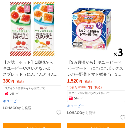
【お試しセット】1歳頃から
【9ヵ月頃から】キユーピーベ
キユーピーやさいとなかよし
ビーフード にこにこボックス
スプレッド（にんじんとりん
レバー野菜トマト煮弁当 3
ご・トマトとりんご 各1個）1セ
箱 離乳食
380
1,520
円
円
（税込）
（税込）
ット
506.7
1つあたり
円
（税込）
ログイン&全額PayPay支払いで
5
ログイン&全額PayPay支払いで
%
5
%
キユーピー
キユーピー
LOHACO
から発送
LOHACO
から発送