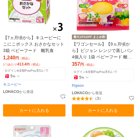
【7ヵ月頃から】キユーピーに
最大15%OFF まとめ割
こにこボックス おさかなセット
【ワゴンセール】【9ヵ月頃か
3箱 ベビーフード 離乳食
ら】ピジョン レンジで蒸しパン
4個入り 1袋 ベビーフード 離乳
1,240
円
（税込）
食
357
413.4
円
1つあたり
円
（税込）
（税込）
ログイン&全額PayPay支払いで
ログイン&全額PayPay支払いで
5
%
5
%
キユーピー
Pigeon
LOHACO
から発送
LOHACO
から発送
（3）
カートに入れる
カートに入れる