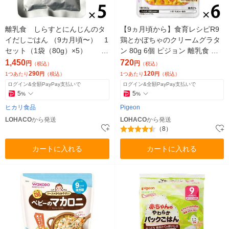
離乳食 しらすとにんじんのタ
【9ヵ月頃から】食育レシピR9
イだしごはん （9カ月頃〜） 1
鶏とかぼちゃのクリームグラタ
セット（1袋（80g）×5） 新
ン 80g 6個 ピジョン 離乳食 ベ
潟県産コシヒカリ100％ ヒカ
ビーフード
1,450
720
円
円
（税込）
（税込）
リ食品
290
120
1つあたり
円
（税込）
1つあたり
円
（税込）
ログイン&全額PayPay支払いで
ログイン&全額PayPay支払いで
5
5
%
%
ヒカリ食品
Pigeon
LOHACO
から発送
LOHACO
から発送
（8）
カートに入れる
カートに入れる