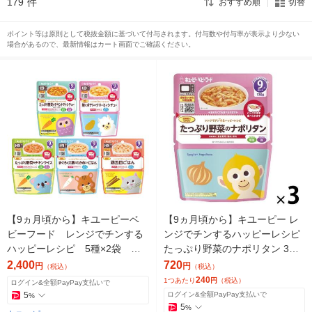
179
件
おすすめ順
切替
ポイント等は原則として税抜金額に基づいて付与されます。付与数や付与率が表示より少ない
場合があるので、最新情報はカート画面でご確認ください。
【9ヵ月頃から】キユーピーベ
【9ヵ月頃から】キユーピー レ
ビーフード レンジでチンする
ンジでチンするハッピーレシピ
ハッピーレシピ 5種×2袋 計1
たっぷり野菜のナポリタン 3袋
0袋
ベビーフード 離乳食
2,400
720
円
円
（税込）
（税込）
240
1つあたり
円
（税込）
ログイン&全額PayPay支払いで
5
ログイン&全額PayPay支払いで
%
5
%