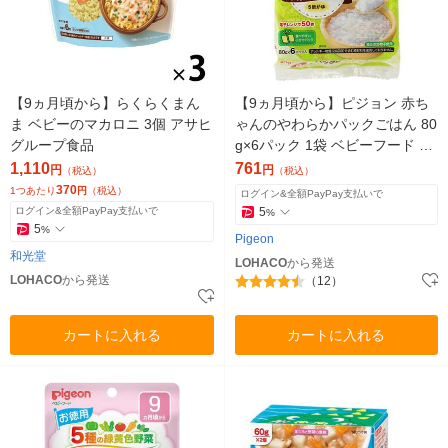
【9ヵ月頃から】らくらくまん
【9ヵ月頃から】ピジョン 赤ち
ま ベビーのマカロニ 3個 アサヒ
ゃんのやわらかパックごはん 80
グループ食品
g×6パック 1袋 ベビーフード 離
乳食 おかゆ
1,110
761
円
円
（税込）
（税込）
370
1つあたり
円
（税込）
ログイン&全額PayPay支払いで
ログイン&全額PayPay支払いで
5
%
5
%
Pigeon
和光堂
LOHACO
から発送
LOHACO
から発送
（12）
カートに入れる
カートに入れる