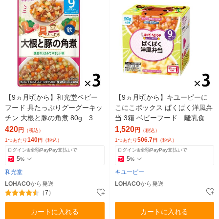
【9ヵ月頃から】和光堂ベビー
【9ヵ月頃から】キユーピーに
フード 具たっぷりグーグーキッ
こにこボックス ぱくぱく洋風弁
チン 大根と豚の角煮 80g 3
当 3箱 ベビーフード 離乳食
個 アサヒGF ベビーフード
420
1,520
円
円
（税込）
（税込）
離乳食
140
506.7
1つあたり
円
（税込）
1つあたり
円
（税込）
ログイン&全額PayPay支払いで
ログイン&全額PayPay支払いで
5
5
%
%
和光堂
キユーピー
LOHACO
から発送
LOHACO
から発送
（7）
カートに入れる
カートに入れる