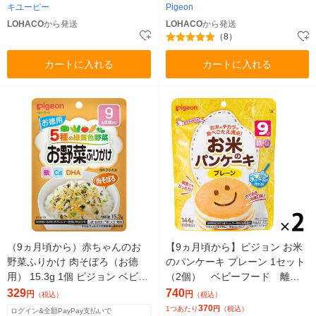
キユーピー
Pigeon
LOHACO
から発送
LOHACO
から発送
（8）
カートに入れる
カートに入れる
（9ヵ月頃から）赤ちゃんのお
【9ヵ月頃から】ピジョン お米
野菜ふりかけ 肉そぼろ（お徳
のパンケーキ プレーン 1セット
用） 15.3g 1個 ピジョン ベビー
（2個） ベビーフード 離乳
フード/離乳食
食
329
740
円
円
（税込）
（税込）
370
1つあたり
円
（税込）
ログイン&全額PayPay支払いで