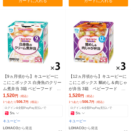
カートに入れる
カートに入れる
【9ヵ月頃から】キユーピーに
【12ヵ月頃から】キユーピーに
こにこボックス 白身魚のクリー
こにこボックス 鯛めし＆肉じゃ
ム煮弁当 3箱 ベビーフード 離
が弁当 3箱 ベビーフード 離
乳食
乳食
1,520
1,520
円
円
（税込）
（税込）
506.7
506.7
1つあたり
円
（税込）
1つあたり
円
（税込）
ログイン&全額PayPay支払いで
ログイン&全額PayPay支払いで
5
5
%
%
キユーピー
キユーピー
LOHACO
から発送
LOHACO
から発送