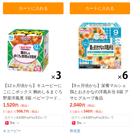
カートに入れる
カートに入れる
【12ヵ月頃から】キユーピーに
【9ヵ月頃から】栄養マルシェ
こにこボックス 鯛めし＆まぐろ
鶏とおさかなの洋風弁当 6箱 ア
野菜洋風煮 3箱 ベビーフード
サヒグループ食品
離乳食
1,520
2,040
円
円
（税込）
（税込）
506.7
340
1つあたり
円
（税込）
1つあたり
円
（税込）
ログイン&全額PayPay支払いで
ログイン&全額PayPay支払いで
5
5
%
%
キユーピー
和光堂