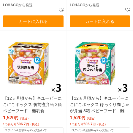
LOHACO
から発送
LOHACO
から発送
カートに入れる
カートに入れる
【12ヵ月頃から】キユーピーに
【12ヵ月頃から】キユーピーに
こにこボックス 筑前煮弁当 3箱
こにこボックス ほっくり肉じゃ
ベビーフード 離乳食
が弁当 3箱 ベビーフード 離乳
食
1,520
1,520
円
円
（税込）
（税込）
506.7
506.7
1つあたり
円
（税込）
1つあたり
円
（税込）
ログイン&全額PayPay支払いで
ログイン&全額PayPay支払いで