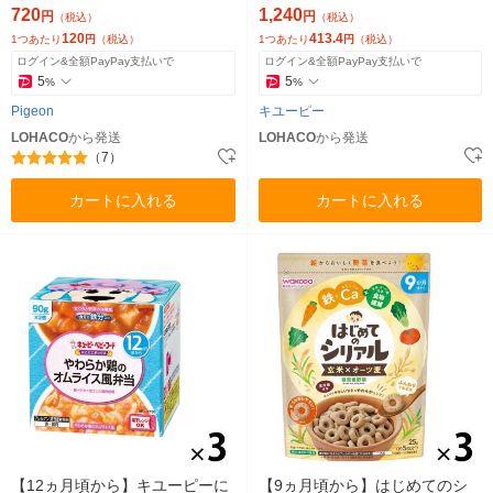
離乳食
720
1,240
円
円
（税込）
（税込）
120
413.4
1つあたり
円
（税込）
1つあたり
円
（税込）
ログイン&全額PayPay支払いで
ログイン&全額PayPay支払いで
5
5
%
%
Pigeon
キユーピー
LOHACO
から発送
LOHACO
から発送
（7）
カートに入れる
カートに入れる
【12ヵ月頃から】キユーピーに
【9ヵ月頃から】はじめてのシ