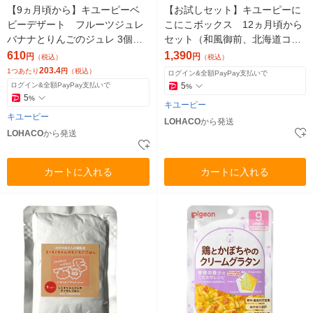
【9ヵ月頃から】キユーピーベ
【お試しセット】キユーピーに
ビーデザート フルーツジュレ
こにこボックス 12ヵ月頃から
バナナとりんごのジュレ 3個
セット（和風御前、北海道コー
ベビーフード 離乳食
ンシチュー弁当、ほっくり肉じ
610
1,390
円
円
（税込）
（税込）
ゃが弁当）
203.4
1つあたり
円
（税込）
ログイン&全額PayPay支払いで
ログイン&全額PayPay支払いで
5
%
5
%
キユーピー
キユーピー
LOHACO
から発送
LOHACO
から発送
カートに入れる
カートに入れる