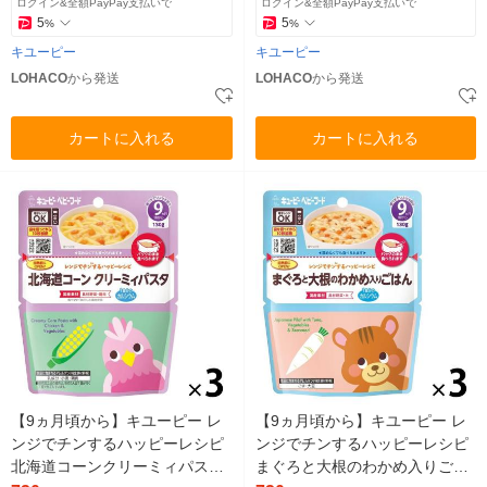
ログイン&全額PayPay支払いで
ログイン&全額PayPay支払いで
5
5
%
%
キユーピー
キユーピー
LOHACO
から発送
LOHACO
から発送
カートに入れる
カートに入れる
【9ヵ月頃から】キユーピー レ
【9ヵ月頃から】キユーピー レ
ンジでチンするハッピーレシピ
ンジでチンするハッピーレシピ
北海道コーンクリーミィパスタ
まぐろと大根のわかめ入りごは