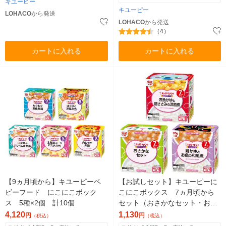
キユーピー
キユーピー
LOHACO
から発送
LOHACO
から発送
（4）
カートに入れる
カートに入れる
【9ヵ月頃から】キユーピーベ
【お試しセット】キユーピーに
ビーフード にこにこボック
こにこボックス 7ヵ月頃から
ス 5種×2個 計10個
セット（おさかなセット・お魚
かゆと鶏ささみの洋風煮・鶏か
4,120
1,130
円
円
（税込）
（税込）
ゆとお魚の和風煮）