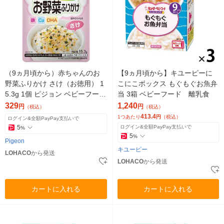
（9ヵ月頃から）赤ちゃんのお
【9ヵ月頃から】キユーピーに
野菜ふりかけ さけ（お徳用） 1
こにこボックス もぐもぐお魚弁
5.3g 1個 ピジョン ベビーフー
当 3箱 ベビーフード 離乳食
ド/離乳食
329
1,240
円
円
（税込）
（税込）
413.4
1つあたり
円
（税込）
ログイン&全額PayPay支払いで
5
ログイン&全額PayPay支払いで
%
5
%
Pigeon
キユーピー
LOHACO
から発送
LOHACO
から発送
カートに入れる
カートに入れる