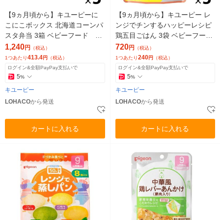
【9ヵ月頃から】キユーピーに
【9ヵ月頃から】キユーピー レ
こにこボックス 北海道コーンパ
ンジでチンするハッピーレシピ
スタ弁当 3箱 ベビーフード 離
鶏五目ごはん 3袋 ベビーフー
乳食
ド 離乳食
1,240
720
円
円
（税込）
（税込）
413.4
240
1つあたり
円
（税込）
1つあたり
円
（税込）
ログイン&全額PayPay支払いで
ログイン&全額PayPay支払いで
5
5
%
%
キユーピー
キユーピー
LOHACO
から発送
LOHACO
から発送
カートに入れる
カートに入れる