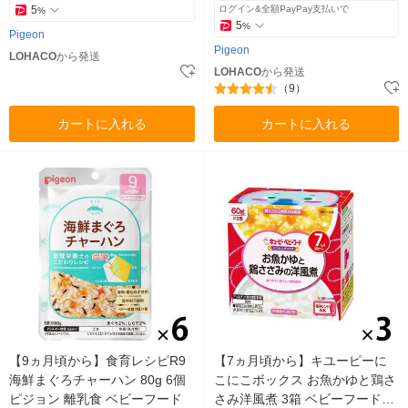
5
ログイン&全額PayPay支払いで
%
5
%
Pigeon
Pigeon
LOHACO
から発送
LOHACO
から発送
（9）
カートに入れる
カートに入れる
【9ヵ月頃から】食育レシピR9
【7ヵ月頃から】キユーピーに
海鮮まぐろチャーハン 80g 6個
こにこボックス お魚かゆと鶏さ
ピジョン 離乳食 ベビーフード
さみ洋風煮 3箱 ベビーフード