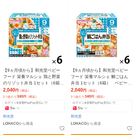
【9ヵ月頃から】和光堂ベビー
【9ヵ月頃から】和光堂ベビー
フード 栄養マルシェ 鶏と野菜
フード 栄養マルシェ 鯛ごはん
のリゾット弁当 1セット（6箱）
弁当 1セット（6箱） ベビーフ
ベビーフード 離乳食
ード 離乳食
2,040
2,040
円
円
（税込）
（税込）
340
340
1つあたり
円
（税込）
1つあたり
円
（税込）
ログイン&全額PayPay支払いで
ログイン&全額PayPay支払いで
5
5
%
%
和光堂
和光堂
LOHACO
から発送
LOHACO
から発送