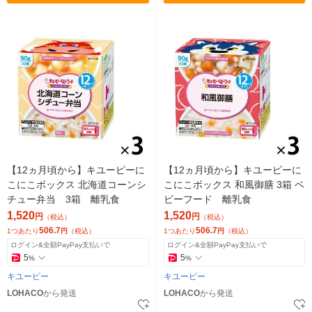
【12ヵ月頃から】キユーピーに
【12ヵ月頃から】キユーピーに
こにこボックス 北海道コーンシ
こにこボックス 和風御膳 3箱 ベ
チュー弁当 3箱 離乳食
ビーフード 離乳食
1,520
1,520
円
円
（税込）
（税込）
506.7
506.7
1つあたり
円
（税込）
1つあたり
円
（税込）
ログイン&全額PayPay支払いで
ログイン&全額PayPay支払いで
5
5
%
%
キユーピー
キユーピー
LOHACO
から発送
LOHACO
から発送