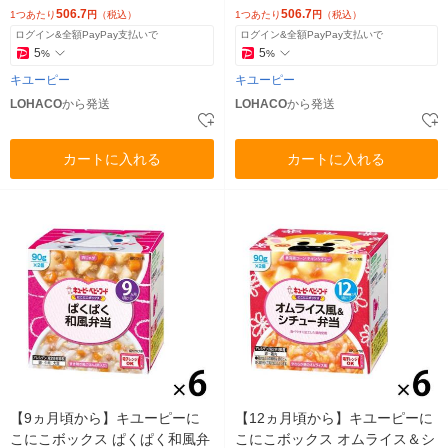
506.7
506.7
1つあたり
円
（税込）
1つあたり
円
（税込）
ログイン&全額PayPay支払いで
ログイン&全額PayPay支払いで
5
5
%
%
キユーピー
キユーピー
LOHACO
から発送
LOHACO
から発送
カートに入れる
カートに入れる
【9ヵ月頃から】キユーピーに
【12ヵ月頃から】キユーピーに
こにこボックス ぱくぱく和風弁
こにこボックス オムライス＆シ