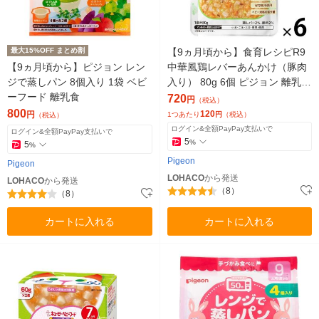
最大15%OFF まとめ割
【9ヵ月頃から】食育レシピR9
【9ヵ月頃から】ピジョン レン
中華風鶏レバーあんかけ（豚肉
ジで蒸しパン 8個入り 1袋 ベビ
入り） 80g 6個 ピジョン 離乳食
ーフード 離乳食
ベビーフード
720
円
（税込）
800
120
円
1つあたり
円
（税込）
（税込）
ログイン&全額PayPay支払いで
ログイン&全額PayPay支払いで
5
%
5
%
Pigeon
Pigeon
LOHACO
から発送
LOHACO
から発送
（8）
（8）
カートに入れる
カートに入れる