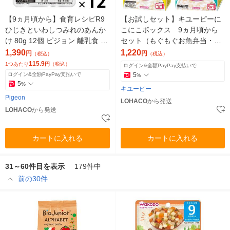
【9ヵ月頃から】食育レシピR9
【お試しセット】キユーピーに
ひじきといわしつみれのあんか
こにこボックス 9ヵ月頃から
け 80g 12個 ピジョン 離乳食 ベ
セット（もぐもぐお魚弁当・肉
ビーフード
じゃが弁当・白身魚のクリーム
1,390
1,220
円
円
（税込）
（税込）
煮弁当）
115.9
1つあたり
円
（税込）
ログイン&全額PayPay支払いで
ログイン&全額PayPay支払いで
5
%
5
%
キユーピー
Pigeon
LOHACO
から発送
LOHACO
から発送
カートに入れる
カートに入れる
31～60件目を表示
179件中
前の30件