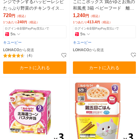
ンジでチンするハッピーレシピ
こにこボックス 鶏かゆとお魚の
たっぷり野菜のチキンライス3
和風煮 3箱 ベビーフード 離乳
袋 ベビーフード 離乳食
食
720
1,240
円
円
（税込）
（税込）
240
413.4
1つあたり
円
（税込）
1つあたり
円
（税込）
ログイン&全額PayPay支払いで
ログイン&全額PayPay支払いで
5
5
%
%
キユーピー
キユーピー
LOHACO
から発送
LOHACO
から発送
（4）
カートに入れる
カートに入れる