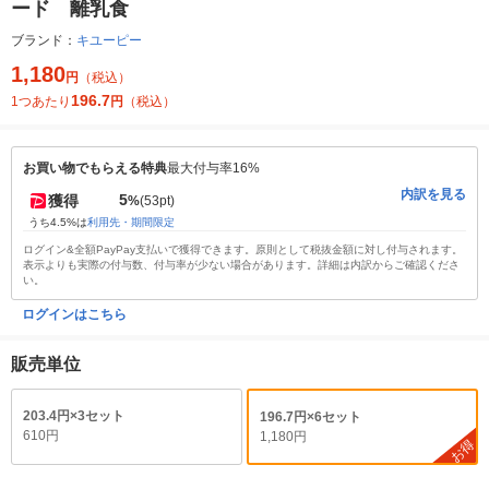
ード 離乳食
ブランド：
キユーピー
1,180
円
（税込）
196.7
1つあたり
円
（税込）
お買い物でもらえる特典
最大付与率16%
内訳を見る
5
獲得
%
(53pt)
うち4.5%は
利用先・期間限定
ログイン&全額PayPay支払いで獲得できます。原則として税抜金額に対し付与されます。
表示よりも実際の付与数、付与率が少ない場合があります。詳細は内訳からご確認くださ
い。
ログインはこちら
販売単位
203.4円×3セット
196.7円×6セット
610円
1,180円
お得