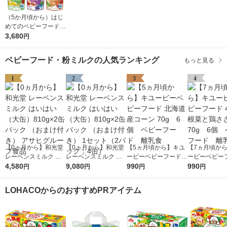
（5か月頃から）はじ
めてのベビーフード
3種アソート（18袋セ
3,680
円
ット）1個 森永乳業
日本国内製造 パウチ
ベビーフード・粉ミルクの人気ランキング
もっと見る
離乳食
1
2
3
4
【0ヵ月から】和光堂
【0ヵ月から】和光堂
【5ヵ月頃から】キユ
【7ヵ月頃か
レーベンスミルク は
レーベンスミルク は
ーピーベビーフード
ーピーベビーフ
いはい（大缶）810g×
4,580
いはい（大缶）810g×
9,080
北海道産コーン 70g
990
種の根菜と鶏さ
990
円
円
円
円
2缶パック （おまけ付
2缶パック （おまけ付
6個 ベビーフード
0g 6個 ベ
き） アサヒグループ
き） 1セット（2パッ
離乳食
ド 離乳食
LOHACOからのおすすめPRアイテム
食品
ク：4缶）