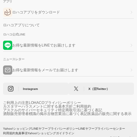
アプリ
ロハコアプリをダウンロード
ロハコアプリについて
ロハコ公式LINE
お得な最新情報をLINEでお届けします
ニュースレター
お得な最新情報をメールでお届けします
Instagram
X（旧Twitter）
ご利用上の注意
LOHACOプライバシーポリシー
カスタマーハラスメントに対する基本方針
ご利用規約
アスクルのサイバーセキュリティ
特定商取引法に基づく表記
酒類販売管理者標識の掲示
古物営業法に基づく表記
医薬品の販売に関する表示
Yahoo!ショッピング
LINEヤフープライバシーポリシー
LINEヤフープライバシーセンター
利用規約
免責事項
Yahoo!ショッピングガイドライン