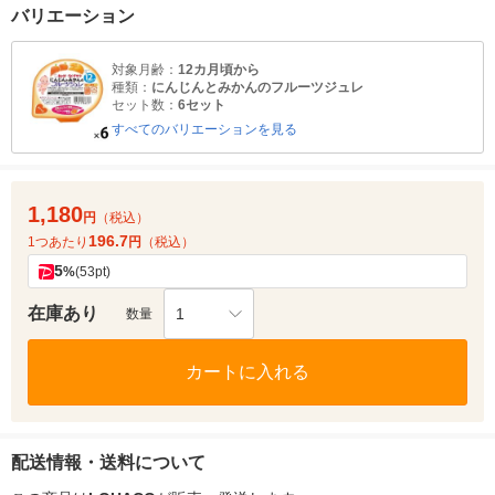
バリエーション
対象月齢：
12カ月頃から
種類：
にんじんとみかんのフルーツジュレ
セット数：
6セット
すべてのバリエーションを見る
1,180
円
（税込）
196.7
1つあたり
円
（税込）
5
%
(53pt)
在庫あり
1
数量
カートに入れる
配送情報・送料について