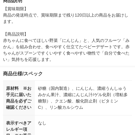
商品説明
シ） オリジナル
【賞味期限】

商品の発送時点で、賞味期限まで残り120日以上の商品をお届けし
ます。

【商品説明】

赤ちゃんに食べてほしい野菜「にんじん」と、人気のフルーツ「み
かん」を組み合わせ、食べやすく仕立てたベビーデザートです。赤
ちゃんがスプーンですくいやすく食べやすい物性で「自分で食べた
い」気持ちを応援します。
商品仕様/スペック
原材料 ※お
砂糖（国内製造）、にんじん、濃縮うんしゅう
手元に届いた
みかん果汁、濃縮にんじん汁/ゲル化剤（増粘多
商品を必ずご
糖類）、クエン酸、酸化防止剤（ビタミン
確認ください
C）、リン酸カルシウム
表示すべきア
なし
レルギー項