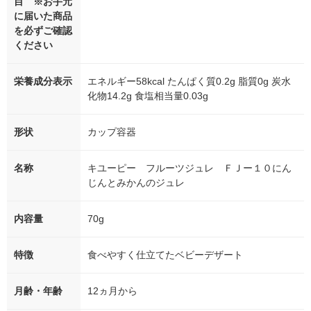
目 ※お手元
に届いた商品
を必ずご確認
ください
栄養成分表示
エネルギー58kcal たんぱく質0.2g 脂質0g 炭水
化物14.2g 食塩相当量0.03g
形状
カップ容器
名称
キユーピー フルーツジュレ ＦＪー１０にん
じんとみかんのジュレ
内容量
70g
特徴
食べやすく仕立てたベビーデザート
月齢・年齢
12ヵ月から