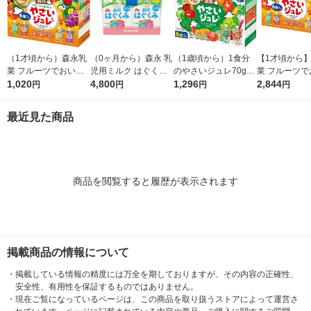
（1才頃から）森永乳
（0ヶ月から）森永 乳
（1歳頃から）1食分
【1才頃から
業 フルーツでおいし
児用ミルク はぐくみ
のやさいジュレ70g×6
業 フルーツで
いやさいジュレ 70g×
1,020
エコらくパックつめか
4,800
袋 アソート品 1箱 森
1,296
いやさいジュレ 
2,844
円
円
円
円
6個 1箱 ベビーフー
え用2箱セット（800g
永乳業 離乳食 ベビー
6個 3箱 ベ
ド 離乳食 ゼリー飲
×2箱） 1セット 森永
フード
ド 離乳食 
最近見た商品
料
乳業 粉ミルク（イチ
料
オシ）
商品を閲覧すると履歴が表示されます
掲載商品の情報について
・
掲載している情報の精度には万全を期しておりますが、その内容の正確性、
安全性、有用性を保証するものではありません。
・
現在ご覧になっているページは、この商品を取り扱うストアによって運営さ