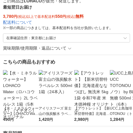
この商品は
LOHACO
が販売・発送します。
最短翌日お届け
3,780
550
無料
円
(税込)以上で基本配送料
円
(税込)
配送料について
※
一部の商品につきましては、基本配送料を当社が負担いたします。
在庫確認住所：東京都にお届け
賞味期限/使用期限・返品について
こちらの商品もおすすめ
【水・ミネラルウォー
アイリスフーズ 富士
【アウトレット】【新
UCC上島珈琲 
ター】LOHACO Wate
山の強炭酸水 ラベル
米切替特価】北海道産
OTONOU（
r（ロハコウォータ
490
レス 500ml 1箱（24
1,420
ななつぼし 無洗米 5k
2,980
ウ） by BLAC
1,284
円
円
円
円
ー）2L ラベルレス 1
本入）
g 1袋 令和7年産 米 木
00ml 1セッ
箱（5本入）（イチオ
徳神糧 オリジナル