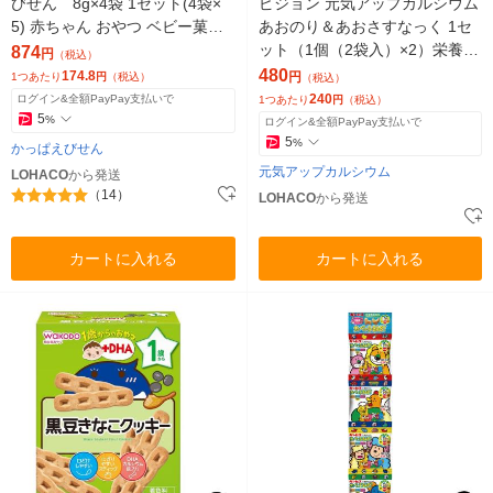
びせん 8g×4袋 1セット(4袋×
ピジョン 元気アップカルシウム
5) 赤ちゃん おやつ ベビー菓子
あおのり＆あおさすなっく 1セ
小袋 小分け 食べきりサイズ
ット（1個（2袋入）×2）栄養機
874
円
（税込）
能食品 12ヵ月頃から ベビーお
480
174.8
円
1つあたり
円
（税込）
（税込）
やつ
240
ログイン&全額PayPay支払いで
1つあたり
円
（税込）
5
%
ログイン&全額PayPay支払いで
5
%
かっぱえびせん
元気アップカルシウム
LOHACO
から発送
（14）
LOHACO
から発送
カートに入れる
カートに入れる