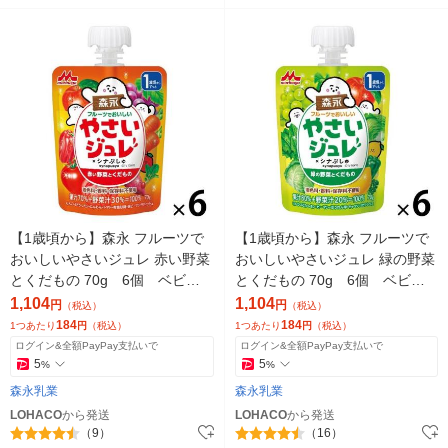
【1歳頃から】森永 フルーツで
【1歳頃から】森永 フルーツで
おいしいやさいジュレ 赤い野菜
おいしいやさいジュレ 緑の野菜
とくだもの 70g 6個 ベビー
とくだもの 70g 6個 ベビー
フード 離乳食 ゼリー飲料
フード 離乳食 ゼリー飲料
1,104
1,104
円
円
（税込）
（税込）
184
184
1つあたり
円
（税込）
1つあたり
円
（税込）
ログイン&全額PayPay支払いで
ログイン&全額PayPay支払いで
5
5
%
%
森永乳業
森永乳業
LOHACO
から発送
LOHACO
から発送
（9）
（16）