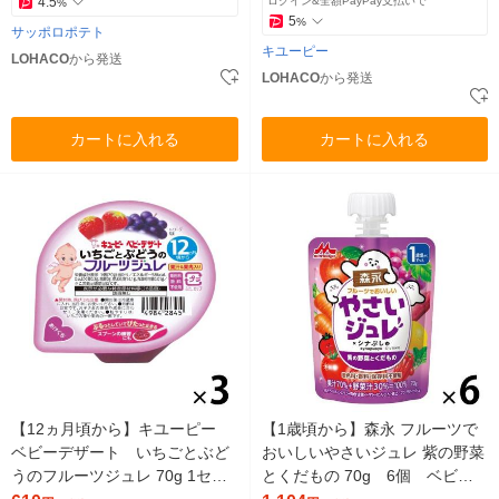
4.5
ログイン&全額PayPay支払いで
%
5
%
サッポロポテト
キユーピー
LOHACO
から発送
LOHACO
から発送
カートに入れる
カートに入れる
【12ヵ月頃から】キユーピー
【1歳頃から】森永 フルーツで
ベビーデザート いちごとぶど
おいしいやさいジュレ 紫の野菜
うのフルーツジュレ 70g 1セッ
とくだもの 70g 6個 ベビー
ト（1個×3） ベビーフード
フード 離乳食 ゼリー飲料