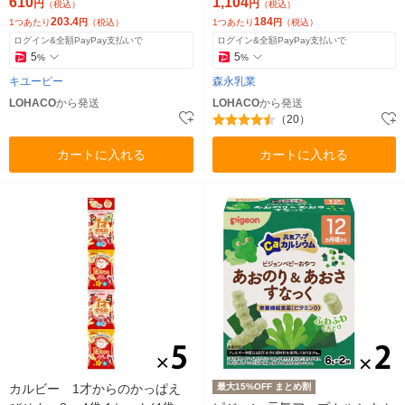
610
1,104
円
円
（税込）
（税込）
離乳食
203.4
184
1つあたり
円
（税込）
1つあたり
円
（税込）
ログイン&全額PayPay支払いで
ログイン&全額PayPay支払いで
5
5
%
%
キユーピー
森永乳業
LOHACO
から発送
LOHACO
から発送
（20）
カートに入れる
カートに入れる
カルビー 1才からのかっぱえ
最大15%OFF まとめ割