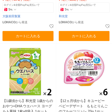
ログイン&全額PayPay支払いで
ログイン&全額PayPay支払いで
5
5
%
%
大阪前田製菓
和光堂
LOHACO
から発送
LOHACO
から発送
カートに入れる
カートに入れる
【1歳頃から】和光堂 1歳からの
【12ヵ月頃から】キユーピー
おやつ+DHA ウエハース ヨーグ
ベビーデザート ももとりんご
ルト風味 1枚×8袋入 1セット（1
のフルーツジュレ 70g 1セット