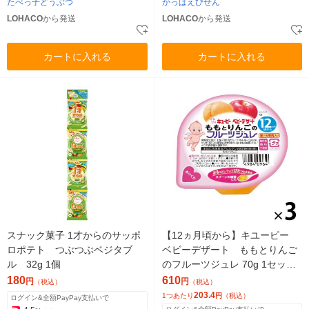
たべっ子どうぶつ
かっぱえびせん
LOHACO
から発送
LOHACO
から発送
カートに入れる
カートに入れる
スナック菓子 1才からのサッポ
【12ヵ月頃から】キユーピー
ロポテト つぶつぶベジタブ
ベビーデザート ももとりんご
ル 32g 1個
のフルーツジュレ 70g 1セット
（1個×3） ベビーフード 離
180
610
円
円
（税込）
（税込）
乳食
203.4
1つあたり
円
（税込）
ログイン&全額PayPay支払いで