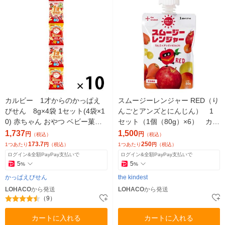
カルビー 1才からのかっぱえ
スムージーレンジャー RED（り
びせん 8g×4袋 1セット(4袋×1
んごとアンズとにんじん） 1
0) 赤ちゃん おやつ ベビー菓子
セット（1個（80g）×6） カイ
小袋 小分け 食べきり
ンデスト
1,737
1,500
円
円
（税込）
（税込）
173.7
250
1つあたり
円
（税込）
1つあたり
円
（税込）
ログイン&全額PayPay支払いで
ログイン&全額PayPay支払いで
5
5
%
%
かっぱえびせん
the kindest
LOHACO
から発送
LOHACO
から発送
（9）
カートに入れる
カートに入れる