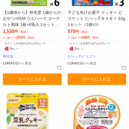
【1歳頃から】和光堂 1歳からの
子ども向けお菓子 クッキー ビ
おやつ+DHA ウエハース ヨーグ
スケット たべっ子ＢＡＢＹ 63g
ルト風味 1枚×8袋入 1セット（1
1セット（1個×3）
個×6） アサヒグループ食品
1,530
570
円
円
（税込）
（税込）
255
190
1つあたり
円
（税込）
1つあたり
円
（税込）
ログイン&全額PayPay支払いで
ログイン&全額PayPay支払いで
5
5
%
%
和光堂
たべっ子どうぶつ
LOHACO
から発送
LOHACO
から発送
カートに入れる
カートに入れる