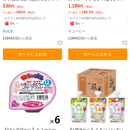
個×2） アサヒグループ食品
（1個×6） ベビーフード 離乳
530
1,180
円
円
（税込）
（税込）
食
265
196.7
1つあたり
円
（税込）
1つあたり
円
（税込）
ログイン&全額PayPay支払いで
ログイン&全額PayPay支払いで
5
5
%
%
和光堂
キユーピー
LOHACO
から発送
LOHACO
から発送
カートに入れる
カートに入れる
【12ヵ月頃から】キユーピー
【1歳頃から】うるジュレアソ