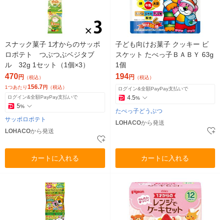
スナック菓子 1才からのサッポ
子ども向けお菓子 クッキー ビ
ロポテト つぶつぶベジタブ
スケット たべっ子ＢＡＢＹ 63g
ル 32g 1セット（1個×3）
1個
470
194
円
円
（税込）
（税込）
156.7
1つあたり
円
（税込）
ログイン&全額PayPay支払いで
ログイン&全額PayPay支払いで
4.5
%
5
%
たべっ子どうぶつ
サッポロポテト
LOHACO
から発送
LOHACO
から発送
カートに入れる
カートに入れる