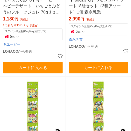
ベビーデザート いちごとぶど
ート18袋セット（3種アソー
うのフルーツジュレ 70g 1セッ
ト）1個 森永乳業
ト（1個×6） ベビーフード 離
1,180
2,990
円
円
（税込）
（税込）
乳食
196.7
1つあたり
円
（税込）
ログイン&全額PayPay支払いで
ログイン&全額PayPay支払いで
5
%
5
%
森永乳業
キユーピー
LOHACO
から発送
LOHACO
から発送
カートに入れる
カートに入れる