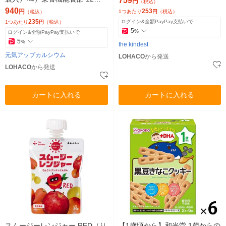
759
円
（税込）
月頃から ベビーおやつ
940
253
円
1つあたり
円
（税込）
（税込）
235
ログイン&全額PayPay支払いで
1つあたり
円
（税込）
5
%
ログイン&全額PayPay支払いで
5
%
the kindest
元気アップカルシウム
LOHACO
から発送
LOHACO
から発送
カートに入れる
カートに入れる
スムージーレンジャー RED（り
【1歳頃から】和光堂 1歳からの