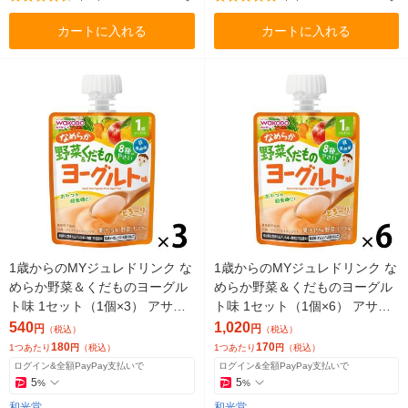
カートに入れる
カートに入れる
1歳からのMYジュレドリンク な
1歳からのMYジュレドリンク な
めらか野菜＆くだものヨーグル
めらか野菜＆くだものヨーグル
ト味 1セット（1個×3） アサヒ
ト味 1セット（1個×6） アサヒ
グループ食品
グループ食品
540
1,020
円
円
（税込）
（税込）
180
170
1つあたり
円
（税込）
1つあたり
円
（税込）
ログイン&全額PayPay支払いで
ログイン&全額PayPay支払いで
5
5
%
%
和光堂
和光堂