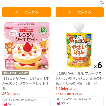
カートに入れる
カートに入れる
最大15%OFF まとめ割
【1歳頃から】森永 フルーツで
【12ヵ月頃から】ピジョン 1才
おいしいやさいジュレ 黄色の野
からのレンジでケーキセット 1
菜とくだもの 70g 6個 ベビ
箱
ーフード 離乳食 ゼリー飲料
1,104
円
（税込）
460
184
円
1つあたり
円
（税込）
（税込）
ログイン&全額PayPay支払いで
ログイン&全額PayPay支払いで
5
%
5
%