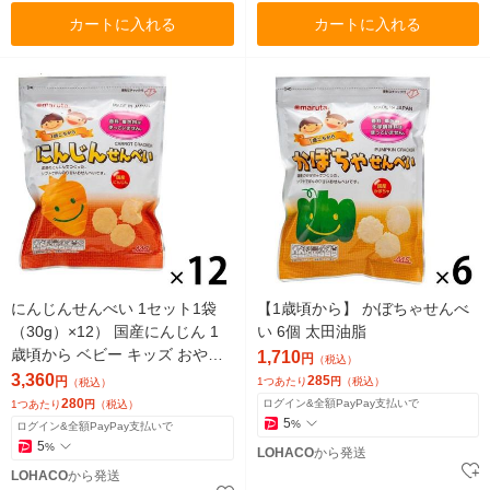
カートに入れる
カートに入れる
にんじんせんべい 1セット1袋
【1歳頃から】 かぼちゃせんべ
（30g）×12） 国産にんじん 1
い 6個 太田油脂
歳頃から ベビー キッズ おやつ
1,710
円
（税込）
太田油脂
3,360
285
円
1つあたり
円
（税込）
（税込）
280
ログイン&全額PayPay支払いで
1つあたり
円
（税込）
5
%
ログイン&全額PayPay支払いで
5
%
LOHACO
から発送
LOHACO
から発送