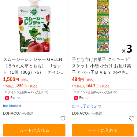
スムージーレンジャー GREEN
子ども向けお菓子 クッキー ビ
（ほうれん草ともも） 1セッ
スケット 小袋 小分け お配り菓
ト（1個（80g）×6） カインデ
子 たべっ子ＢＡＢＹ おやさ
スト
い 14g×4連袋 1セット（1個×
1,500
494
円
円
（税込）
（税込）
3）
250
164.7
1つあたり
円
（税込）
1つあたり
円
（税込）
ログイン&全額PayPay支払いで
ログイン&全額PayPay支払いで
5
5
%
%
the kindest
たべっ子どうぶつ
LOHACO
から発送
LOHACO
から発送
カートに入れる
カートに入れる