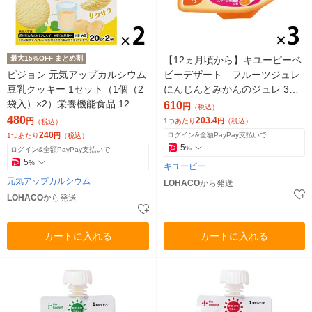
最大15%OFF まとめ割
【12ヵ月頃から】キユーピーベ
ピジョン 元気アップカルシウム
ビーデザート フルーツジュレ
豆乳クッキー 1セット（1個（2
にんじんとみかんのジュレ 3個
袋入）×2）栄養機能食品 12ヵ
ベビーフード 離乳食
610
円
（税込）
月頃から ベビーおやつ
480
203.4
円
1つあたり
円
（税込）
（税込）
240
ログイン&全額PayPay支払いで
1つあたり
円
（税込）
5
%
ログイン&全額PayPay支払いで
5
%
キユーピー
元気アップカルシウム
LOHACO
から発送
LOHACO
から発送
カートに入れる
カートに入れる