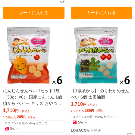
カートに入れる
カートに入れる
にんじんせんべい 1セット1袋
【1歳頃から】 のりわかめせん
（30g）×6） 国産にんじん 1歳
べい 6個 太田油脂
頃から ベビー キッズ おやつ 太
1,710
円
（税込）
田油脂
1,710
285
円
1つあたり
円
（税込）
（税込）
285
ログイン&全額PayPay支払いで
1つあたり
円
（税込）
5
%
ログイン&全額PayPay支払いで
5
%
LOHACO
から発送