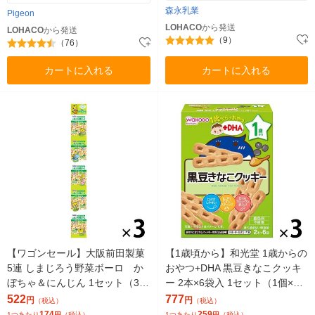
森永乳業
Pigeon
LOHACO
から発送
LOHACO
から発送
（9）
（76）
カートに入れる
カートに入れる
【ワゴンセール】大阪前田製菓
【1歳頃から】和光堂 1歳からの
5連 しまじろう野菜ボーロ か
おやつ+DHA 黒豆きなこクッキ
ぼちゃ＆にんじん 1セット（3
ー 2本×6袋入 1セット（1個×
個）ベビースナック 7ヶ月頃か
3） アサヒグループ食品
522
777
円
円
（税込）
（税込）
ら ボーロ
174
259
1つあたり
円
（税込）
1つあたり
円
（税込）