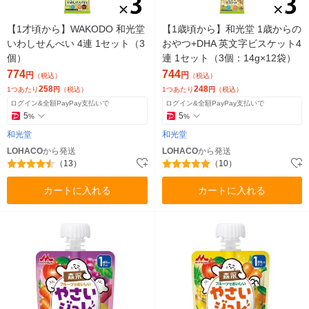
【1才頃から】WAKODO 和光堂
【1歳頃から】和光堂 1歳からの
いわしせんべい 4連 1セット（3
おやつ+DHA 英文字ビスケット4
個）
連 1セット（3個：14g×12袋）
774
744
円
円
（税込）
（税込）
258
248
1つあたり
円
（税込）
1つあたり
円
（税込）
ログイン&全額PayPay支払いで
ログイン&全額PayPay支払いで
5
5
%
%
和光堂
和光堂
LOHACO
から発送
LOHACO
から発送
（13）
（10）
カートに入れる
カートに入れる