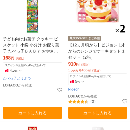
子ども向けお菓子 クッキー ビ
最大15%OFF まとめ割
スケット 小袋 小分け お配り菓
【12ヵ月頃から】ピジョン 1才
子 たべっ子ＢＡＢＹ おやさ
からのレンジでケーキセット 1
い 14g×4連袋 1個
セット（2箱）
168
円
（税込）
910
円
（税込）
ログイン&全額PayPay支払いで
455
4.5
1つあたり
円
（税込）
%
ログイン&全額PayPay支払いで
たべっ子どうぶつ
5
%
LOHACO
から発送
Pigeon
LOHACO
から発送
（3）
カートに入れる
カートに入れる