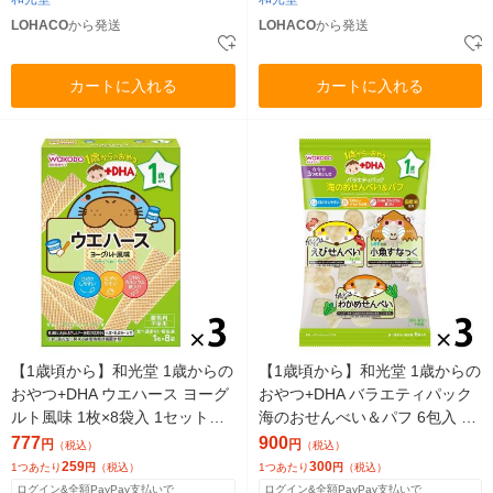
LOHACO
から発送
LOHACO
から発送
カートに入れる
カートに入れる
【1歳頃から】和光堂 1歳からの
【1歳頃から】和光堂 1歳からの
おやつ+DHA ウエハース ヨーグ
おやつ+DHA バラエティパック
ルト風味 1枚×8袋入 1セット（1
海のおせんべい＆パフ 6包入 1
個×3） アサヒグループ食品
セット（3個）
777
900
円
円
（税込）
（税込）
259
300
1つあたり
円
（税込）
1つあたり
円
（税込）
ログイン&全額PayPay支払いで
ログイン&全額PayPay支払いで