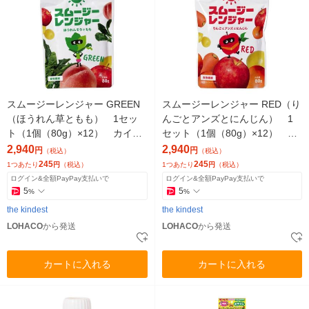
スムージーレンジャー GREEN
スムージーレンジャー RED（り
（ほうれん草ともも） 1セッ
んごとアンズとにんじん） 1
ト（1個（80g）×12） カイン
セット（1個（80g）×12） カ
デスト
インデスト
2,940
2,940
円
円
（税込）
（税込）
245
245
1つあたり
円
（税込）
1つあたり
円
（税込）
ログイン&全額PayPay支払いで
ログイン&全額PayPay支払いで
5
5
%
%
the kindest
the kindest
LOHACO
から発送
LOHACO
から発送
カートに入れる
カートに入れる