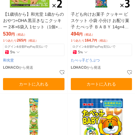
【1歳頃から】和光堂 1歳からの
子ども向けお菓子 クッキー ビ
おやつ+DHA 黒豆きなこクッキ
スケット 小袋 小分け お配り菓
ー 2本×6袋入 1セット（1個×
子 たべっ子 ＢＡＢＹ 14g×4連
2） アサヒグループ食品
袋 1セット（1個×3）
530
494
円
円
（税込）
（税込）
265
164.7
1つあたり
円
（税込）
1つあたり
円
（税込）
ログイン&全額PayPay支払いで
ログイン&全額PayPay支払いで
5
5
%
%
和光堂
たべっ子どうぶつ
LOHACO
から発送
LOHACO
から発送
カートに入れる
カートに入れる