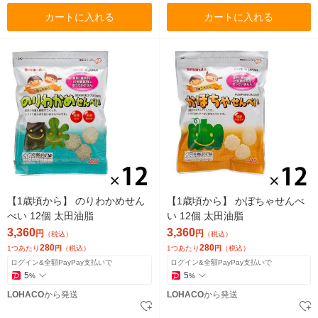
カートに入れる
カートに入れる
【1歳頃から】 のりわかめせん
【1歳頃から】 かぼちゃせんべ
べい 12個 太田油脂
い 12個 太田油脂
3,360
3,360
円
円
（税込）
（税込）
280
280
1つあたり
円
（税込）
1つあたり
円
（税込）
ログイン&全額PayPay支払いで
ログイン&全額PayPay支払いで
5
5
%
%
LOHACO
から発送
LOHACO
から発送