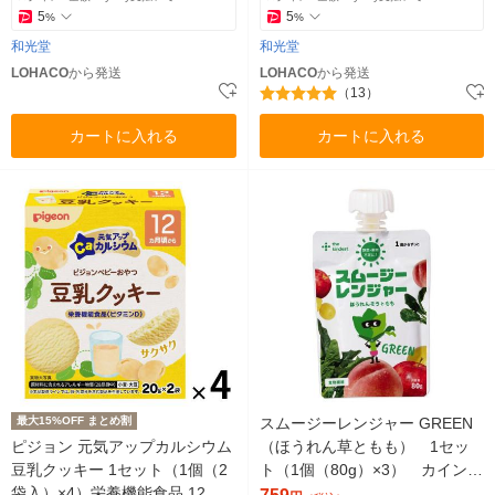
5
5
%
%
和光堂
和光堂
LOHACO
から発送
LOHACO
から発送
（13）
カートに入れる
カートに入れる
最大15%OFF まとめ割
スムージーレンジャー GREEN
ピジョン 元気アップカルシウム
（ほうれん草ともも） 1セッ
豆乳クッキー 1セット（1個（2
ト（1個（80g）×3） カインデ
袋入）×4）栄養機能食品 12ヵ
スト