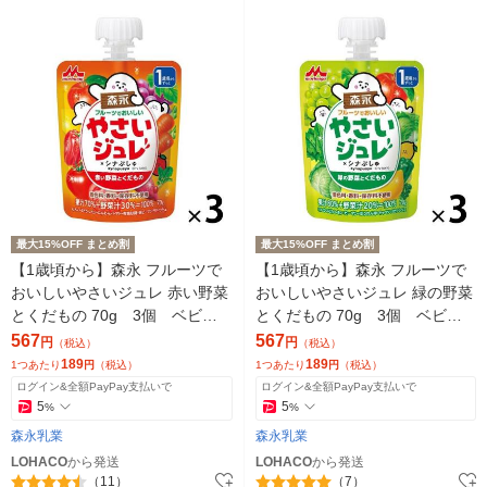
最大15%OFF まとめ割
最大15%OFF まとめ割
【1歳頃から】森永 フルーツで
【1歳頃から】森永 フルーツで
おいしいやさいジュレ 赤い野菜
おいしいやさいジュレ 緑の野菜
とくだもの 70g 3個 ベビー
とくだもの 70g 3個 ベビー
フード 離乳食 ゼリー飲料
フード 離乳食 ゼリー飲料
567
567
円
円
（税込）
（税込）
189
189
1つあたり
円
（税込）
1つあたり
円
（税込）
ログイン&全額PayPay支払いで
ログイン&全額PayPay支払いで
5
5
%
%
森永乳業
森永乳業
LOHACO
から発送
LOHACO
から発送
（11）
（7）