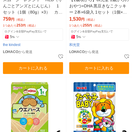
んごとアンズとにんじん） 1
おやつ+DHA 黒豆きなこクッキ
セット（1個（80g）×3） カイ
ー 2本×6袋入 1セット（1個×
ンデスト
6） アサヒグループ食品
759
1,530
円
円
（税込）
（税込）
253
255
1つあたり
円
（税込）
1つあたり
円
（税込）
ログイン&全額PayPay支払いで
ログイン&全額PayPay支払いで
5
5
%
%
the kindest
和光堂
LOHACO
から発送
LOHACO
から発送
カートに入れる
カートに入れる