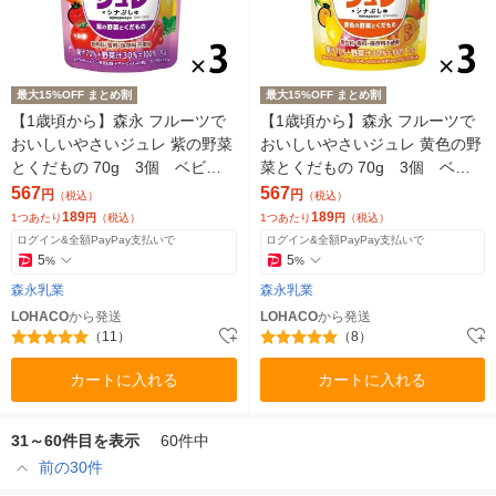
最大15%OFF まとめ割
最大15%OFF まとめ割
【1歳頃から】森永 フルーツで
【1歳頃から】森永 フルーツで
おいしいやさいジュレ 紫の野菜
おいしいやさいジュレ 黄色の野
とくだもの 70g 3個 ベビー
菜とくだもの 70g 3個 ベビ
フード 離乳食 ゼリー飲料
ーフード 離乳食 ゼリー飲料
567
567
円
円
（税込）
（税込）
189
189
1つあたり
円
（税込）
1つあたり
円
（税込）
ログイン&全額PayPay支払いで
ログイン&全額PayPay支払いで
5
5
%
%
森永乳業
森永乳業
LOHACO
から発送
LOHACO
から発送
（11）
（8）
カートに入れる
カートに入れる
31～60件目を表示
60件中
前の30件