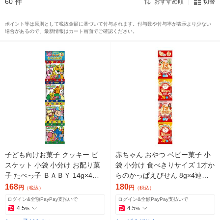
60
件
おすすめ順
切替
ポイント等は原則として税抜金額に基づいて付与されます。付与数や付与率が表示より少ない
場合があるので、最新情報はカート画面でご確認ください。
子ども向けお菓子 クッキー ビ
赤ちゃん おやつ ベビー菓子 小
スケット 小袋 小分け お配り菓
袋 小分け 食べきりサイズ 1才か
子 たべっ子 ＢＡＢＹ 14g×4連
らのかっぱえびせん 8g×4連袋 1
袋 1個
個
168
180
円
円
（税込）
（税込）
ログイン&全額PayPay支払いで
ログイン&全額PayPay支払いで
4.5
4.5
%
%