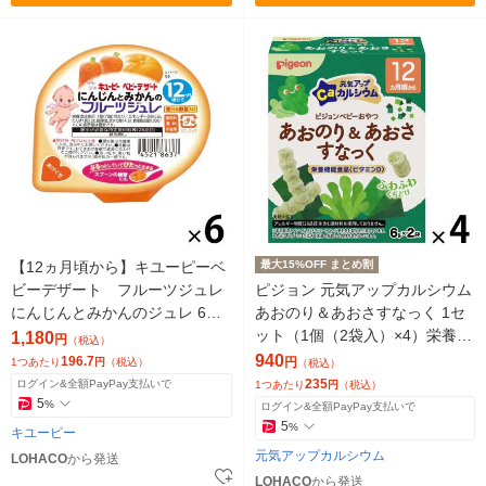
【12ヵ月頃から】キユーピーベ
最大15%OFF まとめ割
ビーデザート フルーツジュレ
ピジョン 元気アップカルシウム
にんじんとみかんのジュレ 6個
あおのり＆あおさすなっく 1セ
ベビーフード 離乳食
ット（1個（2袋入）×4）栄養機
1,180
円
（税込）
能食品 12ヵ月頃から ベビーお
940
196.7
円
1つあたり
円
（税込）
（税込）
やつ
235
ログイン&全額PayPay支払いで
1つあたり
円
（税込）
5
%
ログイン&全額PayPay支払いで
5
%
キユーピー
元気アップカルシウム
LOHACO
から発送
LOHACO
から発送